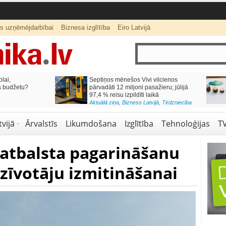
ts uzņēmējdarbībai
Biznesa izglītība
Eiro Latvijā
lai,
Septiņos mēnešos Vivi vilcienos
s budžetu?
pārvadāti 12 miljoni pasažieru; jūlijā
97,4 % reisu izpildīti laikā
Aktuālā ziņa
,
Bizness Latvijā
,
Tirdzniecība
vijā
Ārvalstīs
Likumdošana
Izglītība
Tehnoloģijas
T
 atbalsta pagarināšanu
dzīvotāju izmitināšanai