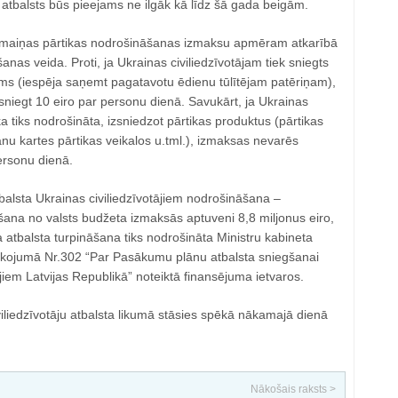
 atbalsts būs pieejams ne ilgāk kā līdz šā gada beigām.
izmaiņas pārtikas nodrošināšanas izmaksu apmēram atkarībā
anas veida. Proti, ja Ukrainas civiliedzīvotājam tiek sniegts
s (iespēja saņemt pagatavotu ēdienu tūlītējam patēriņam),
niegt 10 eiro par personu dienā. Savukārt, ja Ukrainas
ka tiks nodrošināta, izsniedzot pārtikas produktus (pārtikas
nu kartes pārtikas veikalos u.tml.), izmaksas nevarēs
ersonu dienā.
balsta Ukrainas civiliedzīvotājiem nodrošināšana –
šana no valsts budžeta izmaksās aptuveni 8,8 miljonus eiro,
ka atbalsta turpināšana tiks nodrošināta Ministru kabineta
īkojumā Nr.302 “Par Pasākumu plānu atbalsta sniegšanai
ājiem Latvijas Republikā” noteiktā finansējuma ietvaros.
iliedzīvotāju atbalsta likumā stāsies spēkā nākamajā dienā
Nākošais raksts >