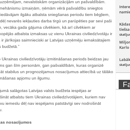
, uzņēmējam, nevalstiskām organizācijām un pašvaldībām.
Intere
ta mehānismu izmaiņām, ņēmām vērā pašvaldību sniegtos
namie
piedāvājam ilgāku atbalsta sniegšanas periodu tiem bēgļiem,
 dēļ nevarēs iekļauties darba tirgū un parūpēties par sevi paši
Kādas
m, vecāka gada gājuma cilvēkiem, kā arī cilvēkiem ar
tiešsa
s kopējās atbalsta izmaksas uz vienu Ukrainas civiliedzīvotāju ir
skatīju
ir jārīkojas saimnieciski ar Latvijas uzņēmēju iemaksātajiem
Miljo
 budžetā.”
Karlo
 Ukrainas civiliedzīvotāju izmitināšanas periods beidzas jau
Labāk
skatīju
šams gan šīm personām, gan pašvaldībām, kuras organizē
nāt stabilus un prognozējamus nosacījumus attiecībā uz tālāko
šināšanas apjomu un ilgumu.
F
umā salāgotas Latvijas valsts budžeta iespējas ar
nāt atbalstu tiem Ukrainas civiliedzīvotājiem, kuriem nav
tīvu iemeslu dēļ nav iespējams patstāvīgi sev nodrošināt
u.
nas nosacījumos