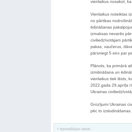
vienlaikus nosakot, ka
Vienlaikus noteiktas 
no pārtikas nodrošināš
ēdināšanas pakalpojum
izmaksas nevarēs pārs
civiliedzīvotājam pārti
pakas, vaučerus, dāva
pārsniegt 5 eiro par p
Plānots, ka primārā at
izmitināšana un ēdinā
vienlaikus tiek lēsts, 
2022.gada 29.aprīļa r
Ukrainas civiliedzīvot
Grozījumi Ukrainas civ
pēc to izsludināšanas.
< Iepriekšējais raksts