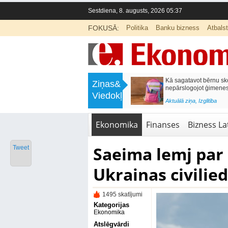
Sestdiena, 8. augusts, 2026 05:37
FOKUSĀ:
Politika
Banku bizness
Atbals
>
Labklājības ministrija rosina reformēt
Kā sagatavot bērnu sko
Ziņas&
un būtiski uzlabot vecāku pabalstu
nepārslogojot ģimene
Viedokļi
<
Aktuālā ziņa
,
Ekonomika
Aktuālā ziņa
,
Izglītība
Ekonomika
Finanses
Bizness Lat
Saeima lemj par
Tweet
Ukrainas civilie
1495 skatījumi
Kategorijas
Ekonomika
Atslēgvārdi