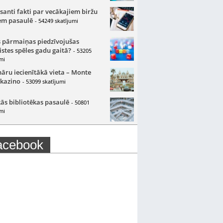
santi fakti par vecākajiem biržu
m pasaulē
- 54249 skatījumi
 pārmaiņas piedzīvojušas
istes spēles gadu gaitā?
- 53205
mi
nāru iecienītākā vieta – Monte
 kazino
- 53099 skatījumi
ās bibliotēkas pasaulē
- 50801
mi
acebook