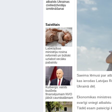
atbalsts Ukrainas
civiliedzīvotāju
izmitināšanai
Saistītais
Labklājības
ministrija rosina
reformēt un būtiski
uzlabot vecāku
pabalstu
Saeima lēmusi par atb
kas ierodas Latvijas Re
Ukrainā dēļ.
Kulbergs: valsts
budžeta
finansējumam NVO
Ekonomikas ministres bi
jābūt caurskatāmam
svarīgi sniegt atbalstu
Tādēļ esam pateicīgi 