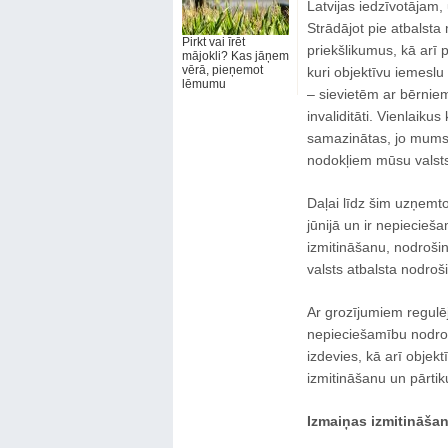
Latvijas iedzīvotājam
Strādājot pie atbals
Pirkt vai īrēt
priekšlikumus, kā arī 
mājokli? Kas jāņem
vērā, pieņemot
kuri objektīvu iemeslu
lēmumu
– sievietēm ar bērnie
invaliditāti. Vienlaiku
samazinātas, jo mums 
nodokļiem mūsu valsts
Daļai līdz šim uzņemto
jūnijā un ir nepiecie
izmitināšanu, nodroši
valsts atbalsta nodro
Ar grozījumiem regulēj
nepieciešamību nodroši
izdevies, kā arī objek
izmitināšanu un pārtik
Izmaiņas izmitināša