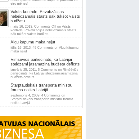
eiro mēnesī
Valsts kontrole: Privatizācijas
nebeidzamais stāsts sāk tukšot valsts
budžetu
maijs 16, 2019,
Comments Off
on Valsts
kontrole: Privatizācijas nebeidzamais stāsts
sāk tukšot valsts budžetu
Algu kāpumu makā nejūt
jūlijs 16, 2013,
48 Comments
on Algu kāpumu
makā nejūt
Rimšēvičs pārliecināts, ka Latvijai
steidzami jāsamazina budžeta deficīts
janvāris 25, 2011,
5 Comments
on Rimšēvičs
pārliecināts, ka Latvijai steidzami jāsamazina
budžeta deficīts
Starptautiskais transporta ministru
forums notiks Latvijā
septembris 4, 2009,
4 Comments
on
Starptautiskais transporta ministru forums
notiks Latvijā