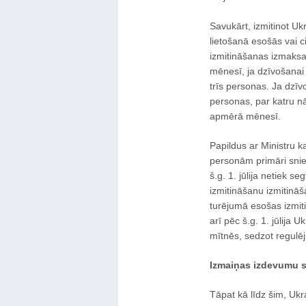
Savukārt, izmitinot Uk
lietošanā esošās vai ci
izmitināšanas izmaksa
mēnesī, ja dzīvošanai p
trīs personas. Ja dzīvo
personas, par katru n
apmērā mēnesī.
Papildus ar Ministru 
personām primāri snie
š.g. 1. jūlija netiek s
izmitināšanu izmitinā
turējumā esošas izmit
arī pēc š.g. 1. jūlija U
mītnēs, sedzot regulēj
Izmaiņas izdevumu s
Tāpat kā līdz šim, Ukra