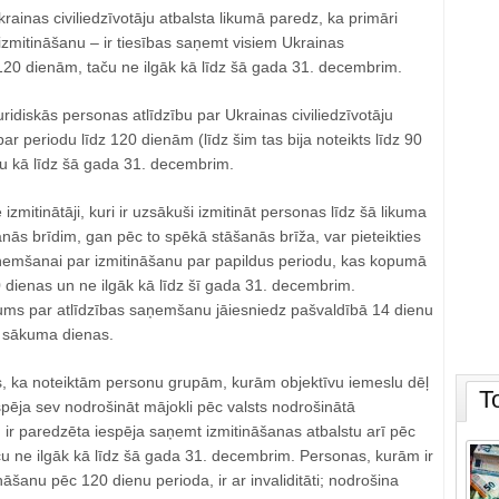
rainas civiliedzīvotāju atbalsta likumā paredz, ka primāri
zmitināšanu – ir tiesības saņemt visiem Ukrainas
z 120 dienām, taču ne ilgāk kā līdz šā gada 31. decembrim.
juridiskās personas atlīdzību par Ukrainas civiliedzīvotāju
r periodu līdz 120 dienām (līdz šim tas bija noteikts līdz 90
ku kā līdz šā gada 31. decembrim.
izmitinātāji, kuri ir uzsākuši izmitināt personas līdz šā likuma
ās brīdim, gan pēc to spēkā stāšanās brīža, var pieteikties
saņemšanai par izmitināšanu par papildus periodu, kas kopumā
 dienas un ne ilgāk kā līdz šī gada 31. decembrim.
ums par atlīdzības saņemšanu jāiesniedz pašvaldībā 14 dienu
s sākuma dienas.
ts, ka noteiktām personu grupām, kurām objektīvu iemeslu dēļ
T
spēja sev nodrošināt mājokli pēc valsts nodrošinātā
 ir paredzēta iespēja saņemt izmitināšanas atbalstu arī pēc
ču ne ilgāk kā līdz šā gada 31. decembrim. Personas, kurām ir
nāšanu pēc 120 dienu perioda, ir ar invaliditāti; nodrošina