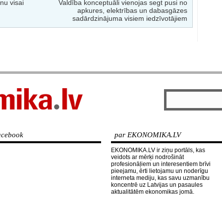
nu visai
Valdība konceptuāli vienojas segt pusi no
apkures, elektrības un dabasgāzes
sadārdzinājuma visiem iedzīvotājiem
cebook
par EKONOMIKA.LV
EKONOMIKA.LV ir ziņu portāls, kas
veidots ar mērķi nodrošināt
profesionāļiem un interesentiem brīvi
pieejamu, ērti lietojamu un noderīgu
interneta mediju, kas savu uzmanību
koncentrē uz Latvijas un pasaules
aktualitātēm ekonomikas jomā.