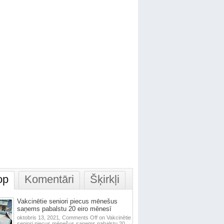
op
Komentāri
Šķirkļi
Vakcinētie seniori piecus mēnešus
saņems pabalstu 20 eiro mēnesī
oktobris 13, 2021,
Comments Off
on Vakcinētie
seniori piecus mēnešus saņems pabalstu 20