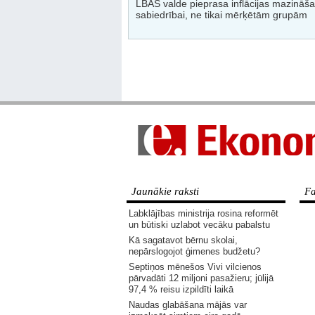
LBAS valde pieprasa inflācijas mazināša
sabiedrībai, ne tikai mērķētām grupām
Jaunākie raksti
Fa
Labklājības ministrija rosina reformēt
un būtiski uzlabot vecāku pabalstu
Kā sagatavot bērnu skolai,
nepārslogojot ģimenes budžetu?
Septiņos mēnešos Vivi vilcienos
pārvadāti 12 miljoni pasažieru; jūlijā
97,4 % reisu izpildīti laikā
Naudas glabāšana mājās var