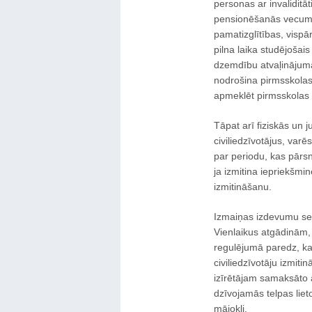
personas ar invaliditāt
pensionēšanās vecumam;
pamatizglītības, vispār
pilna laika studējošais
dzemdību atvaļinājuma
nodrošina pirmsskola
apmeklēt pirmsskolas iz
Tāpat arī fiziskās un 
civiliedzīvotājus, varē
par periodu, kas pārsn
ja izmitina iepriekšmi
izmitināšanu.
Izmaiņas izdevumu seg
Vienlaikus atgādinām, 
regulējumā paredz, ka 
civiliedzīvotāju izmiti
izīrētājam samaksāto a
dzīvojamās telpas lie
mājokli.