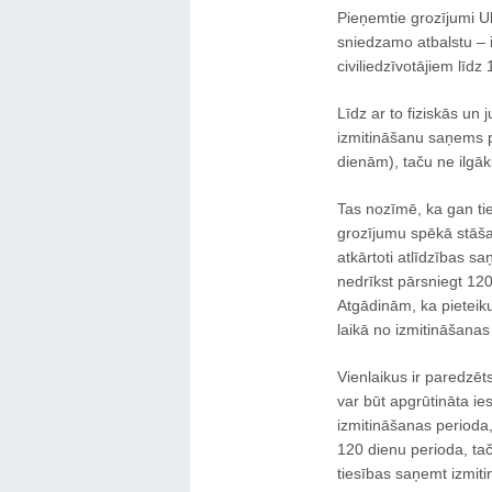
Pieņemtie grozījumi Uk
sniedzamo atbalstu – i
civiliedzīvotājiem līd
Līdz ar to fiziskās un 
izmitināšanu saņems pa
dienām), taču ne ilgā
Tas nozīmē, ka gan tie 
grozījumu spēkā stāšan
atkārtoti atlīdzības 
nedrīkst pārsniegt 120
Atgādinām, ka pieteik
laikā no izmitināšana
Vienlaikus ir paredzē
var būt apgrūtināta ie
izmitināšanas perioda,
120 dienu perioda, ta
tiesības saņemt izmiti