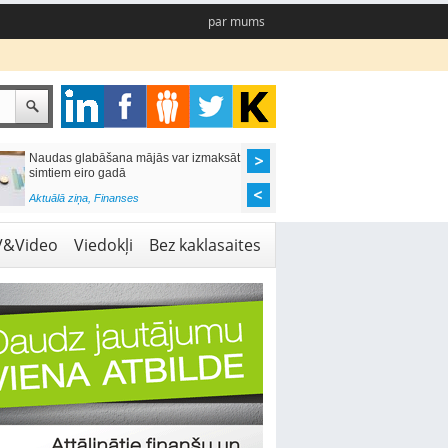
par mums
Naudas glabāšana mājās var izmaksāt
Katrs desmitais mājok
simtiem eiro gadā
pieteikums tiek noraid
kredītvēstures dēļ
Aktuālā ziņa
,
Finanses
Aktuālā ziņa
,
Finanses
V&Video
Viedokļi
Bez kaklasaites