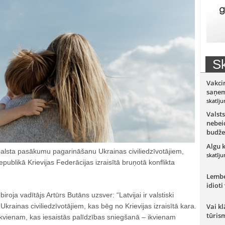
Sk
Vakci
saņem
skatīju
Valsts
nebeid
budže
Algu 
alsta pasākumu pagarināšanu Ukrainas civiliedzīvotājiem,
skatīju
publikā Krievijas Federācijas izraisītā bruņotā konflikta
Lember
idioti
roja vadītājs Artūrs Butāns uzsver: “Latvijai ir valstiski
 Ukrainas civiliedzīvotājiem, kas bēg no Krievijas izraisītā kara.
Vai kl
tūris
ikvienam, kas iesaistās palīdzības sniegšanā – ikvienam