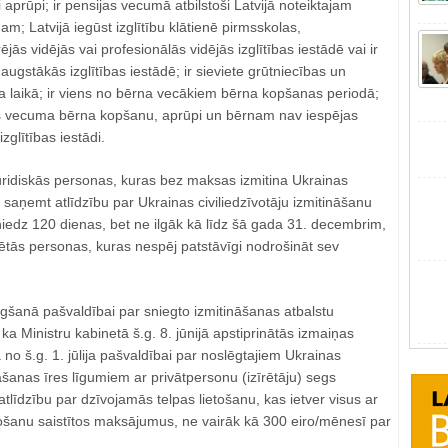
i aprūpi; ir pensijas vecumā atbilstoši Latvijā noteiktajam
 Latvijā iegūst izglītību klātienē pirmsskolas,
ējās vidējās vai profesionālās vidējās izglītības iestādē vai ir
 augstākās izglītības iestādē; ir sieviete grūtniecības un
 laikā; ir viens no bērna vecākiem bērna kopšanas periodā;
s vecuma bērna kopšanu, aprūpi un bērnam nav iespējas
glītības iestādi.
juridiskās personas, kuras bez maksas izmitina Ukrainas
s saņemt atlīdzību par Ukrainas civiliedzīvotāju izmitināšanu
iedz 120 dienas, bet ne ilgāk kā līdz šā gada 31. decembrim,
nētās personas, kuras nespēj patstāvīgi nodrošināt sev
šanā pašvaldībai par sniegto izmitināšanas atbalstu
ka Ministru kabinetā š.g. 8. jūnijā apstiprinātās izmaiņas
no š.g. 1. jūlija pašvaldībai par noslēgtajiem Ukrainas
nāšanas īres līgumiem ar privātpersonu (izīrētāju) segs
tlīdzību par dzīvojamās telpas lietošanu, kas ietver visus ar
tošanu saistītos maksājumus, ne vairāk kā 300 eiro/mēnesī par