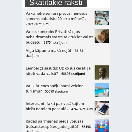
Skatītākie raksti
Vakcinētie seniori piecus mēnešus
saņems pabalstu 20 eiro mēnesī
-
23696 skatījumi
Valsts kontrole: Privatizācijas
nebeidzamais stāsts sāk tukšot valsts
budžetu
- 28754 skatījumi
Algu kāpumu makā nejūt
- 78131
skatījumi
Lembergs sašutis: Uz ko jūs cerat, ja
idioti vada valsti?
- 68626 skatījumi
Vai klātienes spēļu nami veicina
tūrismu?
- 55699 skatījumi
Interesanti fakti par vecākajiem
biržu namiem pasaulē
- 54242 skatījumi
Kādas pārmaiņas piedzīvojušas
tiešsaistes spēles gadu gaitā?
- 53198
skatījumi