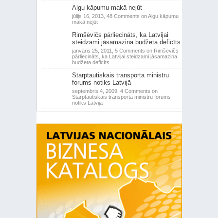
Algu kāpumu makā nejūt
jūlijs 16, 2013,
48 Comments
on Algu kāpumu
makā nejūt
Rimšēvičs pārliecināts, ka Latvijai
steidzami jāsamazina budžeta deficīts
janvāris 25, 2011,
5 Comments
on Rimšēvičs
pārliecināts, ka Latvijai steidzami jāsamazina
budžeta deficīts
Starptautiskais transporta ministru
forums notiks Latvijā
septembris 4, 2009,
4 Comments
on
Starptautiskais transporta ministru forums
notiks Latvijā