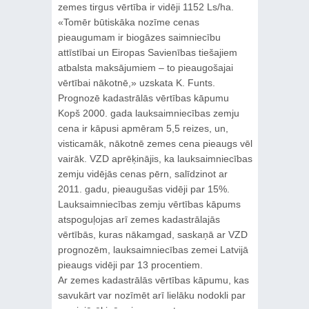
zemes tirgus vērtība ir vidēji 1152 Ls/ha.
«Tomēr būtiskāka nozīme cenas
pieaugumam ir biogāzes saimniecību
attīstībai un Eiropas Savienības tiešajiem
atbalsta maksājumiem – to pieaugošajai
vērtībai nākotnē,» uzskata K. Funts.
Prognozē kadastrālās vērtības kāpumu
Kopš 2000. gada lauksaimniecības zemju
cena ir kāpusi apmēram 5,5 reizes, un,
visticamāk, nākotnē zemes cena pieaugs vēl
vairāk. VZD aprēķinājis, ka lauksaimniecības
zemju vidējās cenas pērn, salīdzinot ar
2011. gadu, pieaugušas vidēji par 15%.
Lauksaimniecības zemju vērtības kāpums
atspoguļojas arī zemes kadastrālajās
vērtībās, kuras nākamgad, saskaņā ar VZD
prognozēm, lauksaimniecības zemei Latvijā
pieaugs vidēji par 13 procentiem.
Ar zemes kadastrālās vērtības kāpumu, kas
savukārt var nozīmēt arī lielāku nodokli par