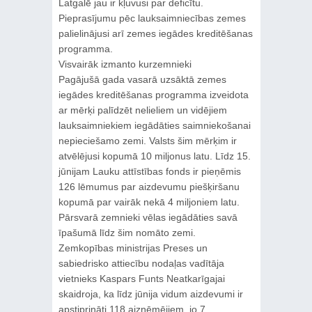
Latgalē jau ir kļuvusi par deficītu.
Pieprasījumu pēc lauksaimniecības zemes
palielinājusi arī zemes iegādes kreditēšanas
programma.
Visvairāk izmanto kurzemnieki
Pagājušā gada vasarā uzsāktā zemes
iegādes kreditēšanas programma izveidota
ar mērķi palīdzēt nelieliem un vidējiem
lauksaimniekiem iegādāties saimniekošanai
nepieciešamo zemi. Valsts šim mērķim ir
atvēlējusi kopumā 10 miljonus latu. Līdz 15.
jūnijam Lauku attīstības fonds ir pieņēmis
126 lēmumus par aizdevumu piešķiršanu
kopumā par vairāk nekā 4 miljoniem latu.
Pārsvarā zemnieki vēlas iegādāties savā
īpašumā līdz šim nomāto zemi.
Zemkopības ministrijas Preses un
sabiedrisko attiecību nodaļas vadītāja
vietnieks Kaspars Funts Neatkarīgajai
skaidroja, ka līdz jūnija vidum aizdevumi ir
apstiprināti 118 aizņēmējiem, jo 7