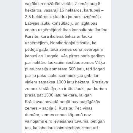
vairāki un dažādās vietās. Ziemāji aug 8
hektāros, vasarāji 15 hektāros, kartupeļi –
2,5 hektāros,» skaidro jaunais uzņēmējs.
Latvijas lauku konsultāciju un izglītības
centra uzņēmējdarbības konsultante Janīna
Kursīte, kura ikdienā tiekas ar lauku
uzņēmējiem, Neatkarīgajai stāstīja, ka
pēdējā gada laikā zemes cena ievērojami
kāpusi arī Latgalē. «Ja pirms pāris gadiem
par hektāru lauksaimniecības zemes Višķu
pusē prasīja apmēram 500 latu, tad šogad
par to pašu lauku saimnieki jau grib, lai
viņiem samaksā 1000 latu hektārā. Krāslavā
zemnieki stāstīja, ka ir tādi lauki, par kuriem
prasa pat 1500 latu hektārā, lai gan
Krāslavas novadā nebūt nav auglīgākās
zemes,» sacīja J. Kursīte. Pēc viņas
domām, zemes cenas kāpumā nav
vainojams eiro ieviešanas tuvums, bet gan
tas, ka laba lauksaimniecības zeme arī