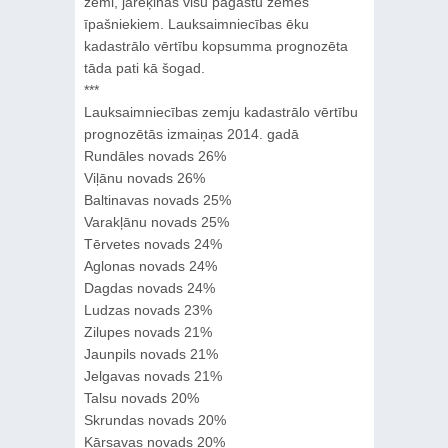
zemi, jārēķinās visu pagastu zemes
īpašniekiem. Lauksaimniecības ēku
kadastrālo vērtību kopsumma prognozēta
tāda pati kā šogad.
***
Lauksaimniecības zemju kadastrālo vērtību
prognozētās izmaiņas 2014. gadā
Rundāles novads 26%
Viļānu novads 26%
Baltinavas novads 25%
Varakļānu novads 25%
Tērvetes novads 24%
Aglonas novads 24%
Dagdas novads 24%
Ludzas novads 23%
Zilupes novads 21%
Jaunpils novads 21%
Jelgavas novads 21%
Talsu novads 20%
Skrundas novads 20%
Kārsavas novads 20%