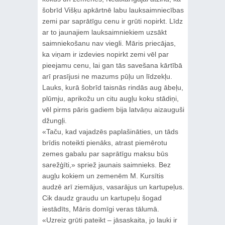
šobrīd Višķu apkārtnē labu lauksaimniecības
zemi par saprātīgu cenu ir grūti nopirkt. Līdz
ar to jaunajiem lauksaimniekiem uzsākt
saimniekošanu nav viegli. Māris priecājas,
ka viņam ir izdevies nopirkt zemi vēl par
pieejamu cenu, lai gan tās savešana kārtībā
arī prasījusi ne mazums pūļu un līdzekļu.
Lauks, kurā šobrīd taisnās rindās aug ābeļu,
plūmju, aprikožu un citu augļu koku stādiņi,
vēl pirms pāris gadiem bija latvāņu aizauguši
džungļi.
«Taču, kad vajadzēs paplašināties, un tāds
brīdis noteikti pienāks, atrast piemērotu
zemes gabalu par saprātīgu maksu būs
sarežģīti,» spriež jaunais saimnieks. Bez
augļu kokiem un zemenēm M. Kursītis
audzē arī ziemājus, vasarājus un kartupeļus.
Cik daudz graudu un kartupeļu šogad
iestādīts, Māris domīgi veras tālumā.
«Uzreiz grūti pateikt – jāsaskaita, jo lauki ir