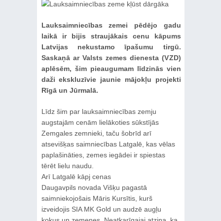
Lauksaimniecības zemei pēdējo gadu
laikā ir bijis straujākais cenu kāpums
Latvijas nekustamo īpašumu tirgū.
Saskaņā ar Valsts zemes dienesta (VZD)
aplēsēm, šim pieaugumam līdzinās vien
daži ekskluzīvie jaunie mājokļu projekti
Rīgā un Jūrmalā.
Līdz šim par lauksaimniecības zemju
augstajām cenām lielākoties sūkstījās
Zemgales zemnieki, taču šobrīd arī
atsevišķas saimniecības Latgalē, kas vēlas
paplašināties, zemes iegādei ir spiestas
tērēt lielu naudu.
Arī Latgalē kāpj cenas
Daugavpils novada Višķu pagastā
saimniekojošais Māris Kursītis, kurš
izveidojis SIA MK Gold un audzē augļu
kokus un zemenes, Neatkarīgajai atzina, ka