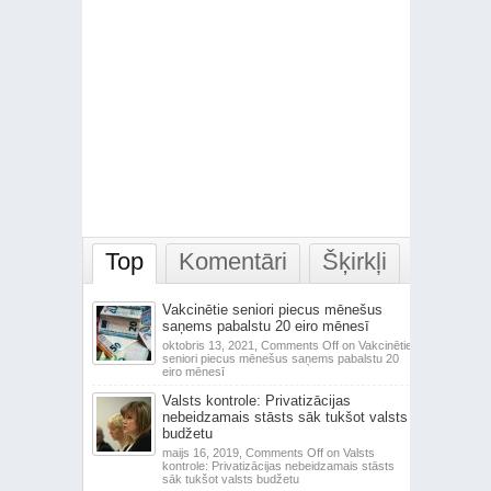
Top
Komentāri
Šķirkļi
Vakcinētie seniori piecus mēnešus
saņems pabalstu 20 eiro mēnesī
oktobris 13, 2021,
Comments Off
on Vakcinētie
seniori piecus mēnešus saņems pabalstu 20
eiro mēnesī
Valsts kontrole: Privatizācijas
nebeidzamais stāsts sāk tukšot valsts
budžetu
maijs 16, 2019,
Comments Off
on Valsts
kontrole: Privatizācijas nebeidzamais stāsts
sāk tukšot valsts budžetu