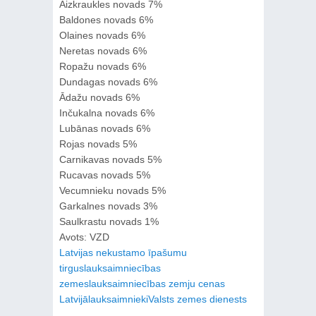
Aizkraukles novads 7%
Baldones novads 6%
Olaines novads 6%
Neretas novads 6%
Ropažu novads 6%
Dundagas novads 6%
Ādažu novads 6%
Inčukalna novads 6%
Lubānas novads 6%
Rojas novads 5%
Carnikavas novads 5%
Rucavas novads 5%
Vecumnieku novads 5%
Garkalnes novads 3%
Saulkrastu novads 1%
Avots: VZD
Latvijas nekustamo īpašumu
tirgus
lauksaimniecības
zemes
lauksaimniecības zemju cenas
Latvijā
lauksaimnieki
Valsts zemes dienests