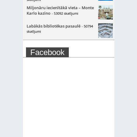
Miljonāru iecienītākā vieta – Monte
Karlo kazino
- 53092 skatījumi
Labākās bibliotēkas pasaulē
- 50794
skatījumi
Facebook