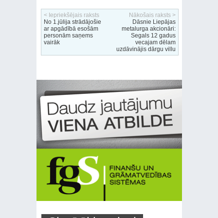
< Iepriekšējais raksts
Nākošais raksts >
No 1.jūlija strādājošie
Dāsnie Liepājas
ar apgādībā esošām
metalurga akcionāri:
personām saņems
Segals 12 gadus
vairāk
vecajam dēlam
uzdāvinājis dārgu villu