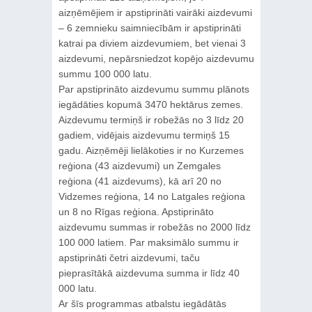
aizņēmējiem ir apstiprināti vairāki aizdevumi
– 6 zemnieku saimniecībām ir apstiprināti
katrai pa diviem aizdevumiem, bet vienai 3
aizdevumi, nepārsniedzot kopējo aizdevumu
summu 100 000 latu.
Par apstiprināto aizdevumu summu plānots
iegādāties kopumā 3470 hektārus zemes.
Aizdevumu termiņš ir robežās no 3 līdz 20
gadiem, vidējais aizdevumu termiņš 15
gadu. Aizņēmēji lielākoties ir no Kurzemes
reģiona (43 aizdevumi) un Zemgales
reģiona (41 aizdevums), kā arī 20 no
Vidzemes reģiona, 14 no Latgales reģiona
un 8 no Rīgas reģiona. Apstiprināto
aizdevumu summas ir robežās no 2000 līdz
100 000 latiem. Par maksimālo summu ir
apstiprināti četri aizdevumi, taču
pieprasītākā aizdevuma summa ir līdz 40
000 latu.
Ar šīs programmas atbalstu iegādātās