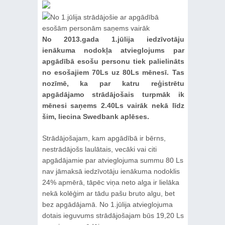
No 2013.gada 1.jūlija iedzīvotāju
ienākuma nodokļa atvieglojums par
apgādībā esošu personu tiek palielināts
no esošajiem 70Ls uz 80Ls mēnesī. Tas
nozīmē, ka par katru reģistrētu
apgādājamo strādājošais turpmāk ik
mēnesi saņems 2.40Ls vairāk nekā līdz
šim, liecina Swedbank aplēses.
Strādājošajam, kam apgādībā ir bērns,
nestrādājošs laulātais, vecāki vai citi
apgādājamie par atvieglojuma summu 80 Ls
nav jāmaksā iedzīvotāju ienākuma nodoklis
24% apmērā, tāpēc viņa neto alga ir lielāka
nekā kolēģim ar tādu pašu bruto algu, bet
bez apgādājamā. No 1.jūlija atvieglojuma
dotais ieguvums strādājošajam būs 19,20 Ls