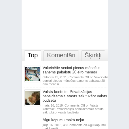
Top
Komentāri
Šķirkļi
Vakcinētie seniori piecus mēnešus
saņems pabalstu 20 eiro mēnesī
oktobris 13, 2021,
Comments Off
on Vakcinētie
seniori piecus mēnešus saņems pabalstu 20
eiro mēnesī
Valsts kontrole: Privatizācijas
nebeidzamais stāsts sāk tukšot valsts
budžetu
maijs 16, 2019,
Comments Off
on Valsts
kontrole: Privatizācijas nebeidzamais stāsts
sāk tukšot valsts budžetu
Algu kāpumu makā nejūt
jūlijs 16, 2013,
48 Comments
on Algu kāpumu
makā nejūt