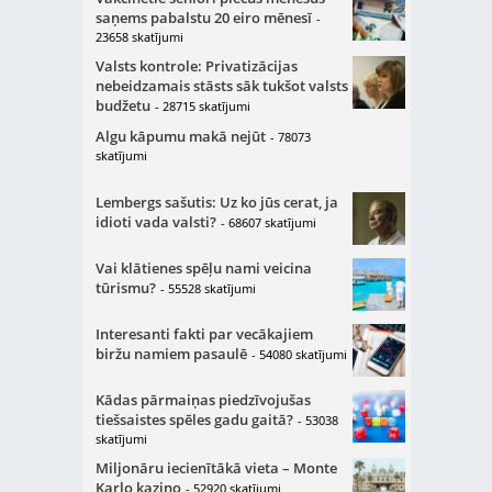
saņems pabalstu 20 eiro mēnesī
-
23658 skatījumi
Valsts kontrole: Privatizācijas
nebeidzamais stāsts sāk tukšot valsts
budžetu
- 28715 skatījumi
Algu kāpumu makā nejūt
- 78073
skatījumi
Lembergs sašutis: Uz ko jūs cerat, ja
idioti vada valsti?
- 68607 skatījumi
Vai klātienes spēļu nami veicina
tūrismu?
- 55528 skatījumi
Interesanti fakti par vecākajiem
biržu namiem pasaulē
- 54080 skatījumi
Kādas pārmaiņas piedzīvojušas
tiešsaistes spēles gadu gaitā?
- 53038
skatījumi
Miljonāru iecienītākā vieta – Monte
Karlo kazino
- 52920 skatījumi