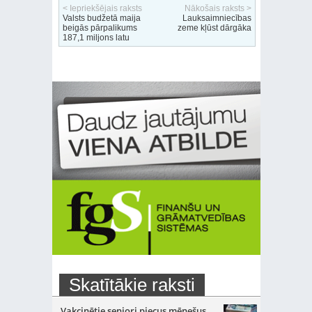
< Iepriekšējais raksts
Nākošais raksts >
Valsts budžetā maija
Lauksaimniecības
beigās pārpalikums
zeme kļūst dārgāka
187,1 miljons latu
Skatītākie raksti
Vakcinētie seniori piecus mēnešus