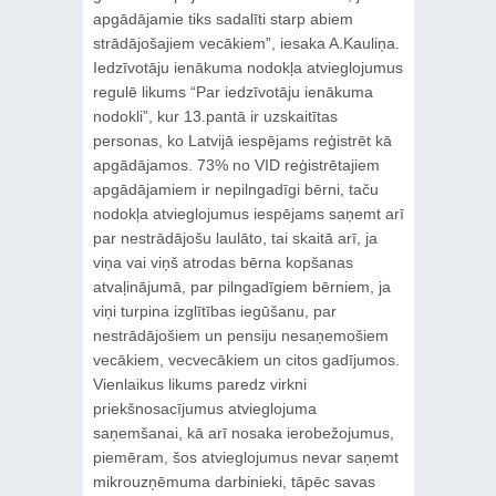
apgādājamie tiks sadalīti starp abiem
strādājošajiem vecākiem”, iesaka A.Kauliņa.
Iedzīvotāju ienākuma nodokļa atvieglojumus
regulē likums “Par iedzīvotāju ienākuma
nodokli”, kur 13.pantā ir uzskaitītas
personas, ko Latvijā iespējams reģistrēt kā
apgādājamos. 73% no VID reģistrētajiem
apgādājamiem ir nepilngadīgi bērni, taču
nodokļa atvieglojumus iespējams saņemt arī
par nestrādājošu laulāto, tai skaitā arī, ja
viņa vai viņš atrodas bērna kopšanas
atvaļinājumā, par pilngadīgiem bērniem, ja
viņi turpina izglītības iegūšanu, par
nestrādājošiem un pensiju nesaņemošiem
vecākiem, vecvecākiem un citos gadījumos.
Vienlaikus likums paredz virkni
priekšnosacījumus atvieglojuma
saņemšanai, kā arī nosaka ierobežojumus,
piemēram, šos atvieglojumus nevar saņemt
mikrouzņēmuma darbinieki, tāpēc savas