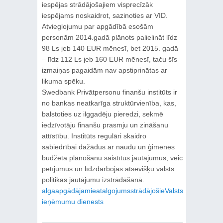
iespējas strādājošajiem visprecīzāk
iespējams noskaidrot, sazinoties ar VID.
Atvieglojumu par apgādībā esošām
personām 2014.gadā plānots palielināt līdz
98 Ls jeb 140 EUR mēnesī, bet 2015. gadā
– līdz 112 Ls jeb 160 EUR mēnesī, taču šīs
izmaiņas pagaidām nav apstiprinātas ar
likuma spēku.
Swedbank Privātpersonu finanšu institūts ir
no bankas neatkarīga struktūrvienība, kas,
balstoties uz ilggadēju pieredzi, sekmē
iedzīvotāju finanšu prasmju un zināšanu
attīstību. Institūts regulāri skaidro
sabiedrībai dažādus ar naudu un ģimenes
budžeta plānošanu saistītus jautājumus, veic
pētījumus un līdzdarbojas atsevišķu valsts
politikas jautājumu izstrādāšanā.
alga
apgādājamie
atalgojums
strādājošie
Valsts
ieņēmumu dienests