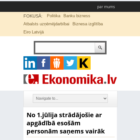
par mums
FOKUSĀ:
Politika
Banku bizness
Atbalsts uzņēmējdarbībai
Biznesa izglītība
Eiro Latvijā
No 1.jūlija strādājošie ar
apgādībā esošām
personām saņems vairāk