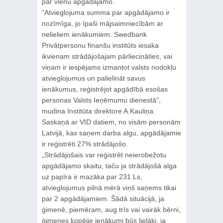
par vienu apgādājamo.
“Atvieglojuma summa par apgādājamo ir
nozīmīga, jo īpaši mājsaimniecībām ar
nelieliem ienākumiem. Swedbank
Privātpersonu finanšu institūts iesaka
ikvienam strādājošajam pārliecināties, vai
viņam ir iespējams izmantot valsts nodokļu
atvieglojumus un palielināt savus
ienākumus, reģistrējot apgādībā esošas
personas Valsts Ieņēmumu dienestā”,
mudina Institūta direktore A.Kauliņa.
Saskaņā ar VID datiem, no visām personām
Latvijā, kas saņem darba algu, apgādājamie
ir reģistrēti 27% strādājošo.
„Strādājošais var reģistrēt neierobežotu
apgādājamo skaitu, taču ja strādājošā alga
uz papīra ir mazāka par 231 Ls,
atvieglojumus pilnā mērā viņš saņems tikai
par 2 apgādājamiem. Šādā situācijā, ja
ģimenē, piemēram, aug trīs vai vairāk bērni,
ģimenes kopējie ienākumi būs lielāki, ja