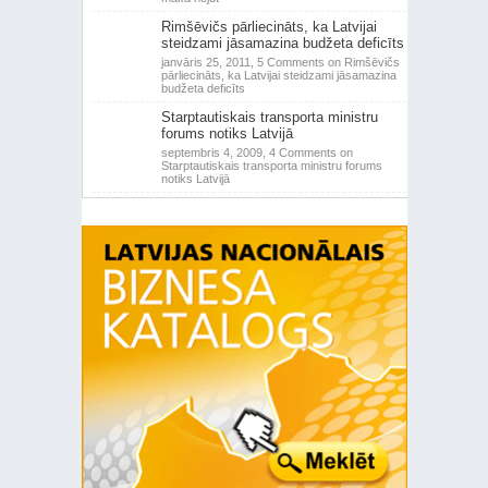
Rimšēvičs pārliecināts, ka Latvijai
steidzami jāsamazina budžeta deficīts
janvāris 25, 2011,
5 Comments
on Rimšēvičs
pārliecināts, ka Latvijai steidzami jāsamazina
budžeta deficīts
Starptautiskais transporta ministru
forums notiks Latvijā
septembris 4, 2009,
4 Comments
on
Starptautiskais transporta ministru forums
notiks Latvijā