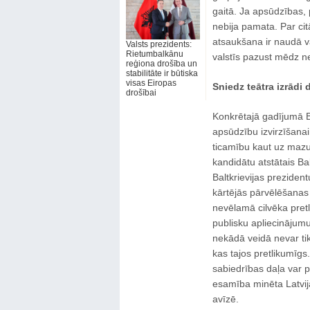
gaitā. Ja apsūdzības, 
nebija pamata. Par cit
atsaukšana ir naudā va
Valsts prezidents:
Rietumbalkānu
valstīs pazust mēdz ne
reģiona drošība un
stabilitāte ir būtiska
visas Eiropas
Sniedz teātra izrādi 
drošībai
Konkrētajā gadījumā Ba
apsūdzību izvirzīšanai,
ticamību kaut uz mazu 
kandidātu atstātais Ba
Baltkrievijas prezidentu
kārtējās pārvēlēšanas
nevēlamā cilvēka pret
publisku apliecinājumu
nekādā veidā nevar tik
kas tajos pretlikumīgs
sabiedrības daļa var p
esamība minēta Latvija
avīzē.