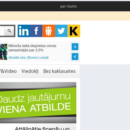
par mums
Mēneša laikā degvielas cenas
Rīgas pašvaldības sko
samazinājās par 3,5%
pieejamas 192 vietas 
Aktuālā ziņa
,
Bizness Latvijā
Aktuālā ziņa
,
Izglītība
V&Video
Viedokļi
Bez kaklasaites