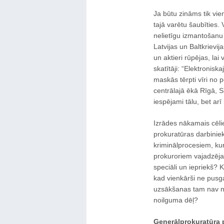
Ja būtu zināms tik vie
tajā varētu šaubīties. V
nelietīgu izmantošanu
Latvijas un Baltkrievij
un aktieri rūpējas, lai
skatītāji: “Elektronisk
maskās tērpti vīri no 
centrālajā ēkā Rīgā, Sk
iespējami tālu, bet arī 
Izrādes nākamais cēli
prokuratūras darbinie
kriminālprocesiem, kur
prokuroriem vajadzēja
speciāli un iepriekš? 
kad vienkārši ne pusg
uzsākšanas tam nav ne
noilguma dēļ?
Ģenerālprokuratūra 