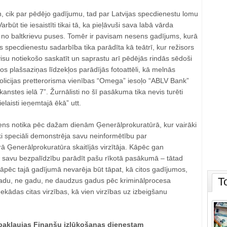
n, cik par pēdējo gadījumu, tad par Latvijas specdienestu lomu
arbūt tie iesaistīti tikai tā, ka pieļāvuši sava labā vārda
 no baltkrievu puses. Tomēr ir pavisam nesens gadījums, kurā
as specdienestu sadarbība tika parādīta kā teātrī, kur režisors
 visu notiekošo saskatīt un saprastu arī pēdējās rindās sēdoši
ajos plašsaziņas līdzekļos parādījās fotoattēli, kā melnās
policijas pretterorisma vienības “Omega” iesoļo “ABLV Bank”
anstes ielā 7”. Žurnālisti no šī pasākuma tika nevis turēti
ielaisti ieņemtajā ēkā” utt.
ens notika pēc dažam dienām Ģenerālprokuratūrā, kur vairāki
ki speciāli demonstrēja savu neinformētību par
ā Ģenerālprokuratūra skaitījās virzītāja. Kāpēc gan
 savu bezpalīdzību parādīt pašu rīkotā pasākumā – tātad
Kāpēc tajā gadījumā nevarēja būt tāpat, kā citos gadījumos,
T
adu, ne gadu, ne daudzus gadus pēc kriminālprocesa
kādas citas virzības, kā vien virzības uz izbeigšanu
pakļaujas Finanšu izlūkošanas dienestam