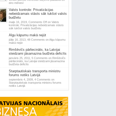
eiro mēnesī
Valsts kontrole: Privatizācijas
nebeidzamais stāsts sāk tukšot valsts
budžetu
maijs 16, 2019,
Comments Off
on Valsts
kontrole: Privatizācijas nebeidzamais stāsts
sāk tukšot valsts budžetu
Algu kāpumu makā nejūt
jūlijs 16, 2013,
48 Comments
on Algu kāpumu
makā nejūt
Rimšēvičs pārliecināts, ka Latvijai
steidzami jāsamazina budžeta deficīts
janvāris 25, 2011,
5 Comments
on Rimšēvičs
pārliecināts, ka Latvijai steidzami jāsamazina
budžeta deficīts
Starptautiskais transporta ministru
forums notiks Latvijā
septembris 4, 2009,
4 Comments
on
Starptautiskais transporta ministru forums
notiks Latvijā