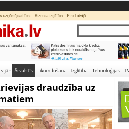
ts uzņēmējdarbībai
Biznesa izglītība
Eiro Latvijā
ās var izmaksāt
Katrs desmitais mājokļa kredīta
pieteikums tiek noraidīts negatīvas
kredītvēstures dēļ
Aktuālā ziņa
,
Finanses
vijā
Ārvalstīs
Likumdošana
Izglītība
Tehnoloģijas
T
krievijas draudzība uz
amatiem