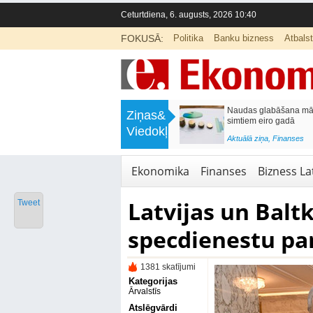
Ceturtdiena, 6. augusts, 2026 10:40
FOKUSĀ:
Politika
Banku bizness
Atbals
>
Septiņos mēnešos Vivi vilcienos
Naudas glabāšana māj
Ziņas&
pārvadāti 12 miljoni pasažieru; jūlijā
simtiem eiro gadā
Viedokļi
97,4 % reisu izpildīti laikā
<
Aktuālā ziņa
,
Finanses
Aktuālā ziņa
,
Bizness Latvijā
,
Tirdzniecība
Ekonomika
Finanses
Bizness Lat
Latvijas un Balt
Tweet
specdienestu p
1381 skatījumi
Kategorijas
Ārvalstīs
Atslēgvārdi