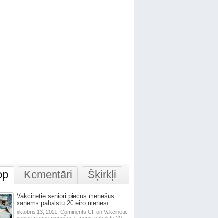
op
Komentāri
Šķirkļi
Vakcinētie seniori piecus mēnešus
saņems pabalstu 20 eiro mēnesī
oktobris 13, 2021,
Comments Off
on Vakcinētie
seniori piecus mēnešus saņems pabalstu 20