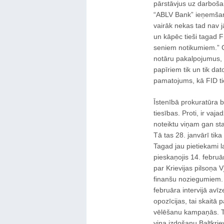
pārstāvjus uz darbošan
“ABLV Bank” ieņemšanu 
vairāk nekas tad nav j
un kāpēc tieši tagad F
seniem notikumiem.” 
notāru pakalpojumus, i
papīriem tik un tik da
pamatojums, kā FID tici
Īstenībā prokuratūra b
tiesības. Proti, ir vaj
noteiktu viņam gan sta
Tā tas 28. janvārī tika
Tagad jau pietiekami 
pieskaņojis 14. februār
par Krievijas pilsoņa V
finanšu noziegumiem. P
februāra intervijā avīz
opozīcijas, tai skaitā
vēlēšanu kampaņās. Ti
viņa izdošanu Baltkrievi