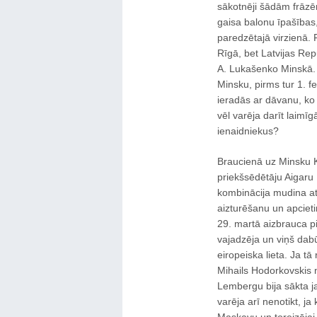
sākotnēji šādām frāzēm
gaisa balonu īpašības,
paredzētajā virzienā. 
Rīgā, bet Latvijas Repu
A. Lukašenko Minskā. M
Minsku, pirms tur 1. f
ieradās ar dāvanu, ko v
vēl varēja darīt laimī
ienaidniekus?
Braucienā uz Minsku K.
priekšsēdētāju Aigaru K
kombinācija mudina at
aizturēšanu un apciet
29. martā aizbrauca pie
vajadzēja un viņš dabū
eiropeiska lieta. Ja tā 
Mihails Hodorkovskis n
Lembergu bija sākta j
varēja arī nenotikt, ja