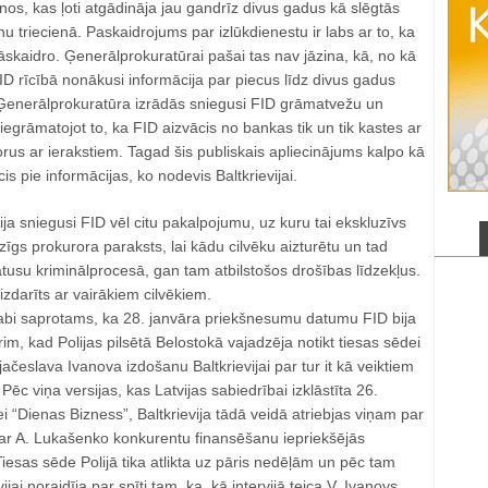
os, kas ļoti atgādināja jau gandrīz divus gadus kā slēgtās
triecienā. Paskaidrojums par izlūkdienestu ir labs ar to, ka
āskaidro. Ģenerālprokuratūrai pašai tas nav jāzina, kā, no kā
ID rīcībā nonākusi informācija par piecus līdz divus gadus
Ģenerālprokuratūra izrādās sniegusi FID grāmatvežu un
egrāmatojot to, ka FID aizvācis no bankas tik un tik kastes ar
torus ar ierakstiem. Tagad šis publiskais apliecinājums kalpo kā
s pie informācijas, ko nodevis Baltkrievijai.
ija sniegusi FID vēl citu pakalpojumu, uz kuru tai ekskluzīvs
adzīgs prokurora paraksts, lai kādu cilvēku aizturētu un tad
tusu kriminālprocesā, gan tam atbilstošos drošības līdzekļus.
 izdarīts ar vairākiem cilvēkiem.
labi saprotams, ka 28. janvāra priekšnesumu datumu FID bija
im, kad Polijas pilsētā Belostokā vajadzēja notikt tiesas sēdei
jačeslava Ivanova izdošanu Baltkrievijai par tur it kā veiktiem
ēc viņa versijas, kas Latvijas sabiedrībai izklāstīta 26.
ei “Dienas Bizness”, Baltkrievija tādā veidā atriebjas viņam par
 par A. Lukašenko konkurentu finansēšanu iepriekšējās
esas sēde Polijā tika atlikta uz pāris nedēļām un pēc tam
jai noraidīja par spīti tam, ka, kā intervijā teica V. Ivanovs,