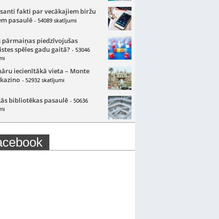
santi fakti par vecākajiem biržu
m pasaulē
- 54089 skatījumi
 pārmaiņas piedzīvojušas
istes spēles gadu gaitā?
- 53046
mi
nāru iecienītākā vieta – Monte
 kazino
- 52932 skatījumi
ās bibliotēkas pasaulē
- 50636
mi
acebook