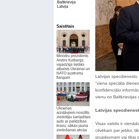
Baltkrievija
Latvija
Saistītais
Ministru prezidents
Andris Kulbergs:
vajadzīgs lielāks
atbalsts Ukrainai un
NATO austrumu
Latvijas specdienestu 
flangam
“viena speciāla dienes
konfidenciālu informāc
vienu no Baltkrievijas 
Ukrainas
Latvijas specdienesti
aizstāvjiem nosūtīts
ziedotāju sarūpētais
auto ar palīdzības
Visas valstis ir vienā
kravu; sākas jauna
ziedošanas akcija
cilvēkam par jebko, ti
grupējumam vai tikai g