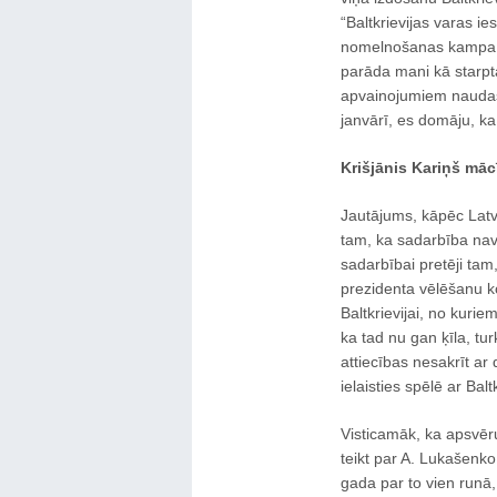
“Baltkrievijas varas i
nomelnošanas kampaņa, 
parāda mani kā starpt
apvainojumiem naudas 
janvārī, es domāju, ka
Krišjānis Kariņš māc
Jautājums, kāpēc Latvi
tam, ka sadarbība nav 
sadarbībai pretēji tam,
prezidenta vēlēšanu k
Baltkrievijai, no kuriem
ka tad nu gan ķīla, tur
attiecības nesakrīt ar 
ielaisties spēlē ar Balt
Visticamāk, ka apsvērum
teikt par A. Lukašenko
gada par to vien runā, 