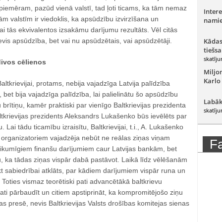
piemēram, pazūd vienā valstī, tad ļoti ticams, ka tām nemaz
Intere
ām valstīm ir viedoklis, ka apsūdzību izvirzīšana un
namie
i tās ekvivalentos izsakāmu darījumu rezultāts. Vēl citās
vis apsūdzība, bet vai nu apsūdzētais, vai apsūdzētāji.
Kādas
tiešsa
skatīju
divos cēlienos
Miljo
Karlo
ltkrievijai, protams, nebija vajadzīga Latvija palīdzība
 bet bija vajadzīga palīdzība, lai palielinātu šo apsūdzību
Labāk
brītiņu, kamēr praktiski par vienīgo Baltkrievijas prezidenta
skatīju
ltkrievijas prezidents Aleksandrs Lukašenko būs ievēlēts par
. Lai tādu ticamību izraisītu, Baltkrievijai, t.i., A. Lukašenko
 organizatoriem vajadzēja nebūt ne reālas ziņas viņam
F
likumīgiem finanšu darījumiem caur Latvijas bankām, bet
, ka tādas ziņas vispār dabā pastāvot. Laikā līdz vēlēšanām
t sabiedrībai atklāts, par kādiem darījumiem vispār runa un
. Toties vismaz teorētiski pati advancētākā baltkrievu
ati pārbaudīt un citiem apstiprināt, ka kompromitējošo ziņu
s presē, nevis Baltkrievijas Valsts drošības komitejas sienas