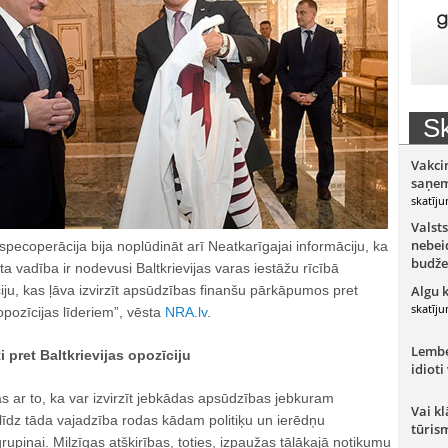
Sk
Vakci
saņem
skatīju
Valsts
nebeid
specoperācija bija noplūdināt arī Neatkarīgajai informāciju, ka
budže
ta vadība ir nodevusi Baltkrievijas varas iestāžu rīcībā
iju, kas ļāva izvirzīt apsūdzības finanšu pārkāpumos pret
Algu 
skatīju
opozīcijas līderiem”, vēsta
NRA.lv
.
Lember
 pret Baltkrievijas opozīciju
idioti
das ar to, ka var izvirzīt jebkādas apsūdzības jebkuram
Vai kl
klīdz tāda vajadzība rodas kādam politiķu un ierēdņu
tūris
rupiņai. Milzīgas atšķirības, toties, izpaužas tālākajā notikumu