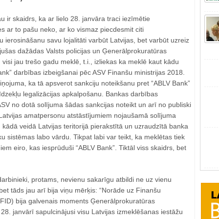
u ir skaidrs, ka ar lielo 28. janvāra traci iezīmētie
es ar to pašu neko, ar ko vismaz piecdesmit citi
u ierosināšanu savu lojalitāti varbūt Latvijas, bet varbūt uzreiz
jušas dažādas Valsts policijas un Ģenerālprokuratūras
, visi jau trešo gadu meklē, t.i., izliekas ka meklē kaut kādu
nk” darbības izbeigšanai pēc ASV Finanšu ministrijas 2018.
iņojuma, ka tā apsverot sankciju noteikšanu pret “ABLV Bank”
līdzekļu legalizācijas apkalpošanu. Bankas darbības
SV no dotā solījuma šādas sankcijas noteikt un arī no publiski
Latvijas amatpersonu atstāstījumiem nojaušamā solījuma
, kādā veidā Latvijas teritorijā pierakstītā un uzraudzītā banka
u sistēmas labo vārdu. Tikpat labi var teikt, ka meklētas tiek
iem eiro, kas iesprūduši “ABLV Bank”. Tiktāl viss skaidrs, bet
rbinieki, protams, nevienu sakarīgu atbildi ne uz vienu
et tāds jau arī bija viņu mērķis: “Norāde uz Finanšu
(FID) bija galvenais moments Ģenerālprokuratūras
28. janvārī sapulcinājusi visu Latvijas izmeklēšanas iestāžu