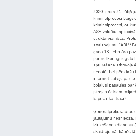
2020. gada 21. jūlijā ja
kriminālprocesi beigsi
kriminālprocesi, ar kur
ASV valdībai apliecinā
struktūrvienības. Proti
attaisnojumu “ABLV Ba
gada 13. februāra paz
par nelikumīgi iegūtu 
apturēšana atbrīvoja A
nedotā, bet pēc dažu 
informēt Latviju par to
bojājusi pasaules bank
pieejas četriem miljard
kāpēc rīkot traci?
Ģenerālprokuratūras da
jautājumu nesniedza, b
izlūkošanas dienestu 
skaidrojumā, kāpēc tā 