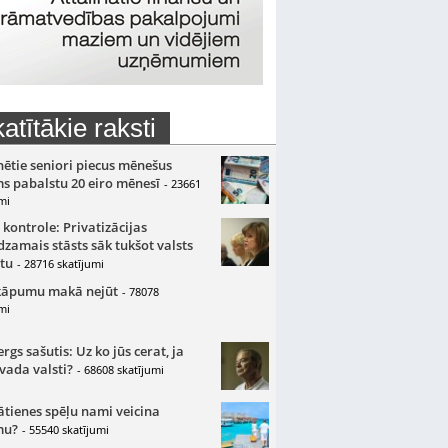
atītākie raksti
nētie seniori piecus mēnešus
s pabalstu 20 eiro mēnesī
- 23661
mi
 kontrole: Privatizācijas
zamais stāsts sāk tukšot valsts
tu
- 28716 skatījumi
kāpumu makā nejūt
- 78078
mi
gs sašutis: Uz ko jūs cerat, ja
 vada valsti?
- 68608 skatījumi
ātienes spēļu nami veicina
mu?
- 55540 skatījumi