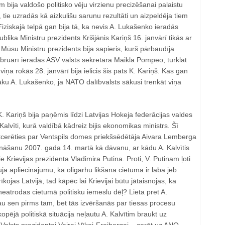
 bija valdošo politisko vēju virzienu precizēšanai palaistu
 tie uzradās kā aizkulišu sarunu rezultāti un aizpeldēja tiem
Fiziskajā telpā gan bija tā, ka nevis A. Lukašenko ieradās
blika Ministru prezidents Krišjānis Kariņš 16. janvārī tikās ar
ūsu Ministru prezidents bija sapieris, kurš pārbaudīja
ebruārī ieradās ASV valsts sekretāra Maikla Pompeo, turklāt
iņa rokās 28. janvārī bija ielicis šis pats K. Kariņš. Kas gan
gāku A. Lukašenko, ja NATO dalībvalsts sākusi trenkāt viņa
 Kariņš bija paņēmis līdzi Latvijas Hokeja federācijas valdes
alvīti, kurā valdībā kādreiz bijis ekonomikas ministrs. Šī
cerēties par Ventspils domes priekšsēdētāja Aivara Lemberga
ināšanu 2007. gada 14. martā kā dāvanu, ar kādu A. Kalvītis
 Krievijas prezidenta Vladimira Putina. Proti, V. Putinam ļoti
ja apliecinājumu, ka oligarhu likšana cietumā ir laba jeb
rīkojas Latvijā, tad kāpēc lai Krievijai būtu jātaisnojas, ka
eatrodas cietumā politisku iemeslu dēļ? Lieta pret A.
au sen pirms tam, bet tās izvēršanās par tiesas procesu
 kopējā politiskā situācija neļautu A. Kalvītim braukt uz