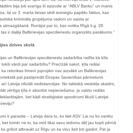
estādēm bija ļoti svarīga šī epizode ar “ABLV Banku” un manis
lai uz 3. marta tiesas sēdi iesniegtu papildu faktus, kas
autiska krimināla grupējuma vadoni un saista ar
atmazgāšanā. Runājot par to, kas notika Rīgā š.g. 28.
 tas ir daļēji Baltkrievijas specdienestu organizēts pasākums.”
ījies dzīves skolā
jas un Baltkrievijas specdienestu sadarbība radīta kā ķīla
tukši vārdi par sadarbību? Precīzāk sakot, ķīla reālai
 ka retorikas līmenī joprojām nav aizvākti un Baltkrievijas
ontekstā pat pastiprināti Eiropas Savienības pārmetumi
 arī Latvija oficiāli nedistancējas. No taktiskā viedokļa skaidrs,
klāt vērtīga ķīla ir absolūti nepieciešama, ja valstu reālās
deklarētajām, bet kādi stratēģiskie apsvērumi likuši Latvijai
krieviju?
i ir parastie – Latvija dara to, ko liek ASV. Lai nu ko varētu
, bet tomēr ne to, ka viņš tikai savu iedomu dēļ jau kopš pērnā
ka gribot atbraukt uz Rīgu un ka viņu šeit ļoti gaidot. Pat ja