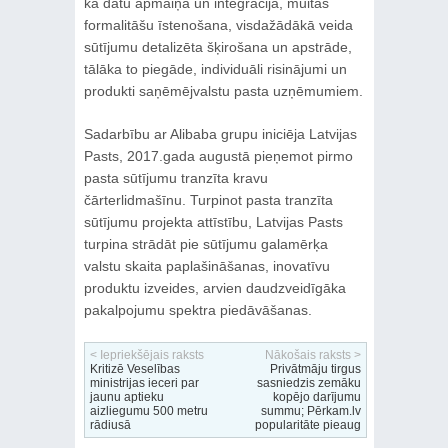
kā datu apmaiņa un integrācija, muitas
formalitāšu īstenošana, visdažādākā veida
sūtījumu detalizēta šķirošana un apstrāde,
tālāka to piegāde, individuāli risinājumi un
produkti saņēmējvalstu pasta uzņēmumiem.
Sadarbību ar Alibaba grupu iniciēja Latvijas
Pasts, 2017.gada augustā pieņemot pirmo
pasta sūtījumu tranzīta kravu
čārterlidmašīnu. Turpinot pasta tranzīta
sūtījumu projekta attīstību, Latvijas Pasts
turpina strādāt pie sūtījumu galamērķa
valstu skaita paplašināšanas, inovatīvu
produktu izveides, arvien daudzveidīgāka
pakalpojumu spektra piedāvāšanas.
< Iepriekšējais raksts
Nākošais raksts >
Kritizē Veselības
Privātmāju tirgus
ministrijas ieceri par
sasniedzis zemāku
jaunu aptieku
kopējo darījumu
aizliegumu 500 metru
summu; Pērkam.lv
rādiusā
popularitāte pieaug