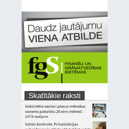
Skatītākie raksti
Vakcinētie seniori piecus mēnešus
saņems pabalstu 20 eiro mēnesī
-
23718 skatījumi
Valsts kontrole: Privatizācijas