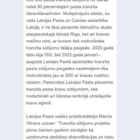
nekā 30 pieņemtajām pasta tranzīta
čārterlidmašīnām. Multiplicējošs efekts, ko
rada Latvijas Pasta un Cainiao sadarbība
Latvijā, ir ne tikai pieņemto lidmašīnu skaits
starptautiskajā lidostā Rīga, bet arī kravas
mašīnu reisi, ar kuriem tiek nodrošināta
tranzīta sūtījumu tālāka piegāde: 2020.gadā
tādu bija 550, bet 2021.gada janvārī–
augustā Latvijas Pastā ­apstrādāto tranzīta
pasta sūtījumu piegādes saņēmējiem tika
nodrošinātas jau ar 600 ar kravas mašīnu
reisiem. Pateicoties Latvijas Pasta pieņemto
tranzīta pasta kravu sūtījumiem, tiek
nodarbināti arī lidostas teritorijā strādājošie
kravu aģenti.
Latvijas Pasta valdes priekšsēdētājs Mārcis
Vilcāns uzsver: “Tranzīta sūtījumu projektu
pirms četriem gadiem iniciējām kā
uzņēmuma darbības diversifikācijas un risku