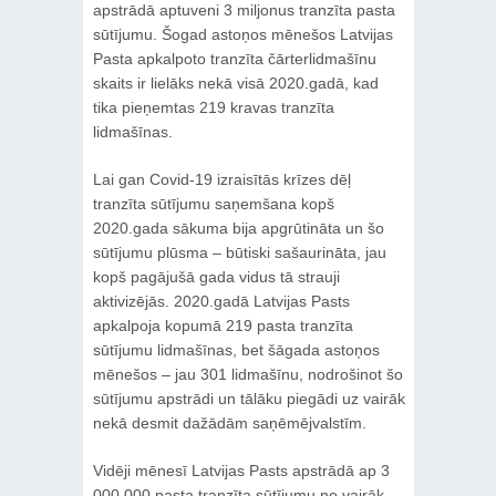
apstrādā aptuveni 3 miljonus tranzīta pasta
sūtījumu. Šogad astoņos mēnešos Latvijas
Pasta apkalpoto tranzīta čārterlidmašīnu
skaits ir lielāks nekā visā 2020.gadā, kad
tika pieņemtas 219 kravas tranzīta
lidmašīnas.
Lai gan Covid-19 izraisītās krīzes dēļ
tranzīta sūtījumu saņemšana kopš
2020.gada sākuma bija apgrūtināta un šo
sūtījumu plūsma – būtiski sašaurināta, jau
kopš pagājušā gada vidus tā strauji
aktivizējās. 2020.gadā Latvijas Pasts
apkalpoja kopumā 219 pasta tranzīta
sūtījumu lidmašīnas, bet šāgada astoņos
mēnešos – jau 301 lidmašīnu, nodrošinot šo
sūtījumu apstrādi un tālāku piegādi uz vairāk
nekā desmit dažādām saņēmējvalstīm.
Vidēji mēnesī Latvijas Pasts apstrādā ap 3
000 000 pasta tranzīta sūtījumu no vairāk