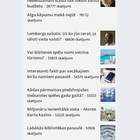
nebeidzamais stāsts sāk tukšot valsts
budžetu
- 28777 skatījumi
Algu kāpumu makā nejūt
- 78172
skatījumi
Lembergs sašutis: Uz ko jūs cerat, ja
idioti vada valsti?
- 68636 skatījumi
Vai klātienes spēļu nami veicina
tūrismu?
- 55833 skatījumi
Interesanti fakti par vecākajiem
biržu namiem pasaulē
- 54370 skatījumi
Kādas pārmaiņas piedzīvojušas
tiešsaistes spēles gadu gaitā?
- 53323
skatījumi
Miljonāru iecienītākā vieta – Monte
Karlo kazino
- 53225 skatījumi
Labākās bibliotēkas pasaulē
- 50926
skatījumi