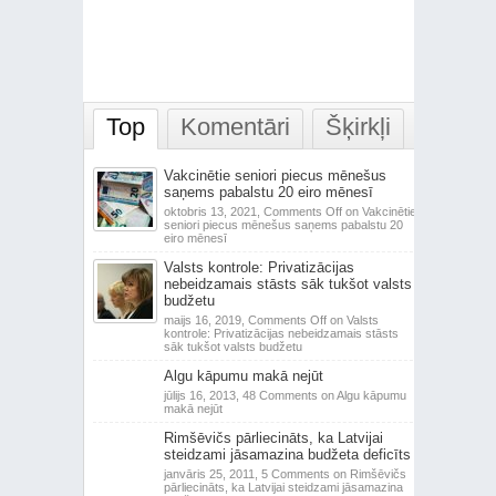
Top
Komentāri
Šķirkļi
Vakcinētie seniori piecus mēnešus
saņems pabalstu 20 eiro mēnesī
oktobris 13, 2021,
Comments Off
on Vakcinētie
seniori piecus mēnešus saņems pabalstu 20
eiro mēnesī
Valsts kontrole: Privatizācijas
nebeidzamais stāsts sāk tukšot valsts
budžetu
maijs 16, 2019,
Comments Off
on Valsts
kontrole: Privatizācijas nebeidzamais stāsts
sāk tukšot valsts budžetu
Algu kāpumu makā nejūt
jūlijs 16, 2013,
48 Comments
on Algu kāpumu
makā nejūt
Rimšēvičs pārliecināts, ka Latvijai
steidzami jāsamazina budžeta deficīts
janvāris 25, 2011,
5 Comments
on Rimšēvičs
pārliecināts, ka Latvijai steidzami jāsamazina