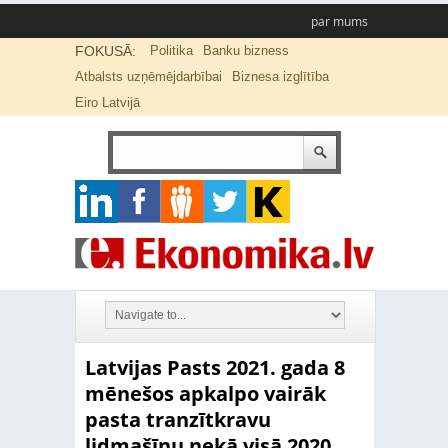
par mums
FOKUSĀ:
Politika
Banku bizness
Atbalsts uzņēmējdarbībai
Biznesa izglītība
Eiro Latvijā
Latvijas Pasts 2021. gada 8
mēnešos apkalpo vairāk
pasta tranzītkravu
lidmašīnu nekā visā 2020.