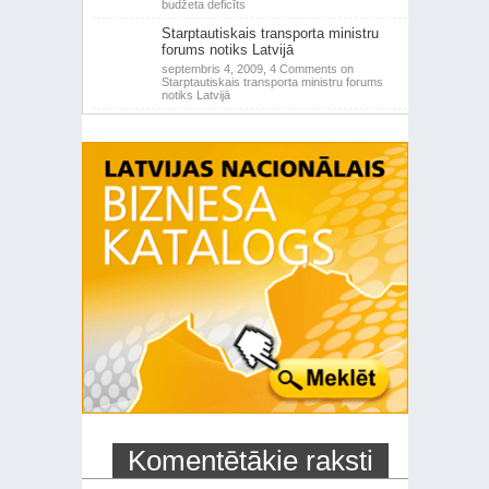
budžeta deficīts
Starptautiskais transporta ministru
forums notiks Latvijā
septembris 4, 2009,
4 Comments
on
Starptautiskais transporta ministru forums
notiks Latvijā
Komentētākie raksti