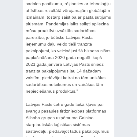
sadales pasākumu, rēķinoties ar tehnoloģiju
attīstības rezultātā vērojamajām globālajām
izmaiņām, tostarp saistībā ar pasta sūtījumu
plūsmām. Pandēmijas laiks spilgti apliecina
mūsu proaktīvi uzsāktās sadarbības
pareizību, jo būtisku Latvijas Pasta
ieņēmumu daļu veido tieši tranzīta
pakalpojumi, ko veicinājusi šā biznesa nišas
paplašināšana 2020.gada nogalē: kopš
2021.gada janvāra Latvijas Pasts sniedz
tranzīta pakalpojumus jau 14 dažādām
valstīm, piedāvājot katrai no tām unikālus
sadarbības noteikumus un vairākus tām
nepieciešamus produktus.”
Latvijas Pasts četru gadu laikā kļuvis par
svarīgu pasaules tirdzniecības platformas
Alibaba grupas uzņēmuma Cainiao
starptautiskās loģistikas sistēmas
sastāvdaļu, piedāvājot tādus pakalpojumus