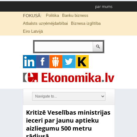
par mums
FOKUSĀ:
Politika
Banku bizness
Atbalsts uzņēmējdarbībai
Biznesa izglītība
Eiro Latvijā
Kritizē Veselības ministrijas
ieceri par jaunu aptieku
aizliegumu 500 metru
rādiusā