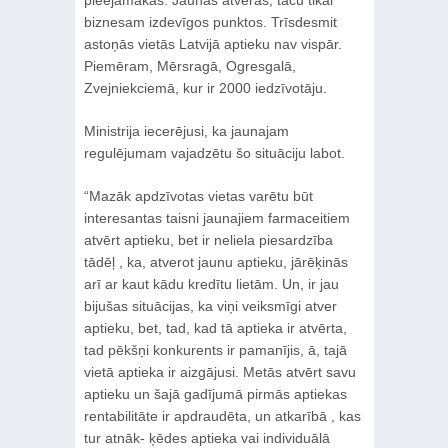
pieejamākas. Jaunas atvērās, taču tikai
biznesam izdevīgos punktos. Trīsdesmit
astoņās vietās Latvijā aptieku nav vispār.
Piemēram, Mērsragā, Ogresgalā,
Zvejniekciemā, kur ir 2000 iedzīvotāju.
Ministrija iecerējusi, ka jaunajam
regulējumam vajadzētu šo situāciju labot.
“Mazāk apdzīvotas vietas varētu būt
interesantas taisni jaunajiem farmaceitiem
atvērt aptieku, bet ir neliela piesardzība
tādēļ , ka, atverot jaunu aptieku, jārēķinās
arī ar kaut kādu kredītu lietām. Un, ir jau
bijušas situācijas, ka viņi veiksmīgi atver
aptieku, bet, tad, kad tā aptieka ir atvērta,
tad pēkšņi konkurents ir pamanījis, ā, tajā
vietā aptieka ir aizgājusi. Metās atvērt savu
aptieku un šajā gadījumā pirmās aptiekas
rentabilitāte ir apdraudēta, un atkarībā , kas
tur atnāk- ķēdes aptieka vai individuālā