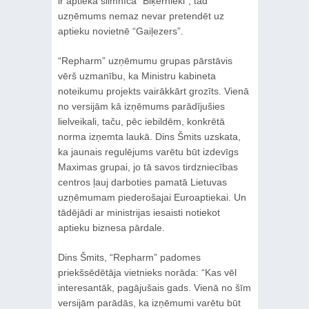
ir aptieka slimnīcā “Biķernieki”, tad
uzņēmums nemaz nevar pretendēt uz
aptieku novietnē “Gaiļezers”.
“Repharm” uzņēmumu grupas pārstāvis
vērš uzmanību, ka Ministru kabineta
noteikumu projekts vairākkārt grozīts. Vienā
no versijām kā izņēmums parādījušies
lielveikali, taču, pēc iebildēm, konkrētā
norma izņemta laukā. Dins Šmits uzskata,
ka jaunais regulējums varētu būt izdevīgs
Maximas grupai, jo tā savos tirdzniecības
centros ļauj darboties pamatā Lietuvas
uzņēmumam piederošajai Euroaptiekai. Un
tādējādi ar ministrijas iesaisti notiekot
aptieku biznesa pārdale.
Dins Šmits, “Repharm” padomes
priekšsēdētāja vietnieks norāda: “Kas vēl
interesantāk, pagājušais gads. Vienā no šīm
versijām parādās, ka izņēmumi varētu būt