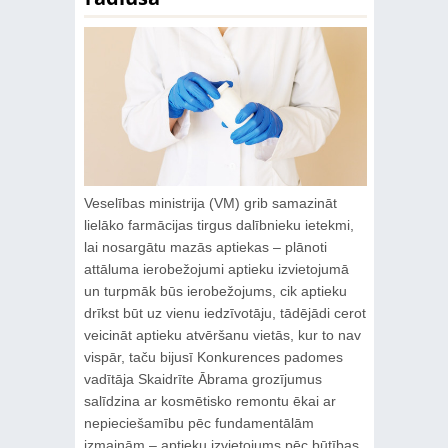
Veselības ministrija (VM) grib samazināt
lielāko farmācijas tirgus dalībnieku ietekmi,
lai nosargātu mazās aptiekas – plānoti
attāluma ierobežojumi aptieku izvietojumā
un turpmāk būs ierobežojums, cik aptieku
drīkst būt uz vienu iedzīvotāju, tādējādi cerot
veicināt aptieku atvēršanu vietās, kur to nav
vispār, taču bijusī Konkurences padomes
vadītāja Skaidrīte Ābrama grozījumus
salīdzina ar kosmētisko remontu ēkai ar
nepieciešamību pēc fundamentālām
izmaiņām – aptieku izvietojums pēc būtības