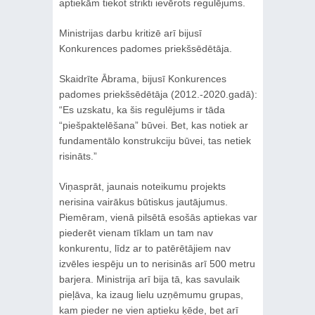
aptiekām tiekot strikti ievērots regulējums.
Ministrijas darbu kritizē arī bijusī
Konkurences padomes priekšsēdētāja.
Skaidrīte Ābrama, bijusī Konkurences
padomes priekšsēdētāja (2012.-2020.gadā):
“Es uzskatu, ka šis regulējums ir tāda
“piešpaktelēšana” būvei. Bet, kas notiek ar
fundamentālo konstrukciju būvei, tas netiek
risināts.”
Viņasprāt, jaunais noteikumu projekts
nerisina vairākus būtiskus jautājumus.
Piemēram, vienā pilsētā esošās aptiekas var
piederēt vienam tīklam un tam nav
konkurentu, līdz ar to patērētājiem nav
izvēles iespēju un to nerisinās arī 500 metru
barjera. Ministrija arī bija tā, kas savulaik
pieļāva, ka izaug lielu uzņēmumu grupas,
kam pieder ne vien aptieku ķēde, bet arī