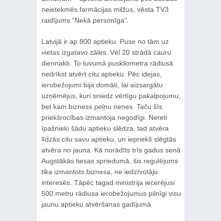
neietekmēs farmācijas milžus, vēsta TV3
raidījums “Nekā personīga”.
Latvijā ir ap 800 aptieku. Puse no tām uz
vietas izgatavo zāles. Vēl 20 strādā cauru
diennakti. To tuvumā puskilometra rādiusā
nedrīkst atvērt citu aptieku. Pēc idejas,
ierobežojumi bija domāti, lai aizsargātu
uzņēmējus, kuri sniedz vērtīgu pakalpojumu,
bet kam bizness peļņu nenes. Taču šīs
priekšrocības izmantoja negodīgi. Nereti
īpašnieki šādu aptieku slēdza, tad atvēra
līdzās citu savu aptieku, un iepriekš slēgtās
atvēra no jauna. Kā norādīts trīs gadus senā
Augstākās tiesas spriedumā, šis regulējums
tika izmantots biznesa, ne iedzīvotāju
interesēs. Tāpēc tagad ministrija iecerējusi
500 metru rādiusa ierobežojumus pilnīgi visu
jaunu aptieku atvēršanas gadījumā.