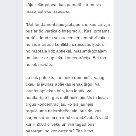
zāļu lieltirgotava, kas pamatā ir iemesls
mazo aptieku izzušanai.
“Bet fundamentālais jautājums ir, kas Latvijā
būs ar šo vertikālo integrāciju. Kas, protams,
pretēji daudzu valstu centieniem atbrīvoties
no šīs interešu konfliktu izraisošās ķēdes –
no ražotāja līdz aptiekai, mazumtirgotājam
un, kas ir ar aptieku koncentrāciju. Bet tas
netiek risināts.
Jo tiek pateikts, tas neko nemainīs, vajag
tikai, lai jaunās aptiekas ienāk tirgū. Vai
jaunās aptiekas būs, kas ienāk, vai
neatkarīgie tirgus dalībnieki pie šīs te lielas
tirgus koncentrācijas, ko šis jaunais
regulējums neierobežo, viņi būs tie, kas
saņems drosmi un ienāks apdzīvotajā vietā,
kur ir 2000 cilvēku un viņi tagad būs
pasargāti no konkurenta? Tas ir tas