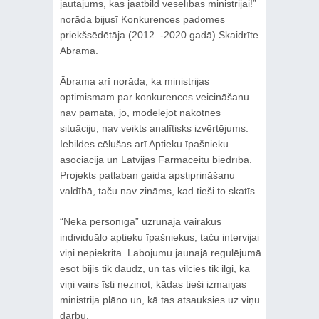
jautājums, kas jāatbild veselības ministrijai!”
norāda bijusī Konkurences padomes
priekšsēdētāja (2012. -2020.gadā) Skaidrīte
Ābrama.
Ābrama arī norāda, ka ministrijas
optimismam par konkurences veicināšanu
nav pamata, jo, modelējot nākotnes
situāciju, nav veikts analītisks izvērtējums.
Iebildes cēlušas arī Aptieku īpašnieku
asociācija un Latvijas Farmaceitu biedrība.
Projekts patlaban gaida apstiprināšanu
valdībā, taču nav zināms, kad tieši to skatīs.
“Nekā personīga” uzrunāja vairākus
individuālo aptieku īpašniekus, taču intervijai
viņi nepiekrita. Labojumu jaunajā regulējumā
esot bijis tik daudz, un tas vilcies tik ilgi, ka
viņi vairs īsti nezinot, kādas tieši izmaiņas
ministrija plāno un, kā tas atsauksies uz viņu
darbu.