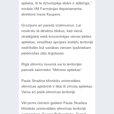
aptieka, šī te dzīvotspēja abām ir atšķirīga,”
norāda VM Farmācijas departamenta
direktore Inese Kaupere.
Grozījumi arī paredz izņēmumus. Lai
novērstu tā dēvētos blokus, kad vienā
stratēģiskā vietā koncentrējas vienas ķēdes
aptiekas, veselības aprūpes iestāžu teritorijā
nedrīkstēs būt vairākas vienam īpašniekam
piederošas zāļu tirgotavas.
Rīgā slimnīcu tuvumā vai to teritorijās
pamatā saimnieko “Mēness aptiekas”.
Paula Stradiņa klīniskās universtātes
slimnīcas apkārtnē ir tikai šī zīmola aptiekas.
Viena arī pašā slimnīcas teritorijā.
Vēl pirms četriem gadiem Paula Stradiņa
klīniskās universtātes slimnīcas teritorijā