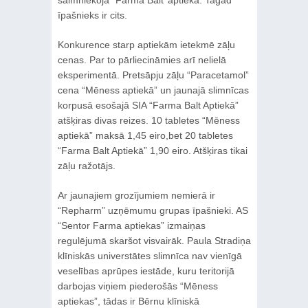
saimniekoja “Farma Balt’ aptieka. Tagad
īpašnieks ir cits.
Konkurence starp aptiekām ietekmē zāļu
cenas. Par to pārliecināmies arī nelielā
eksperimentā. Pretsāpju zāļu “Paracetamol”
cena “Mēness aptiekā” un jaunajā slimnīcas
korpusā esošajā SIA “Farma Balt Aptiekā”
atšķiras divas reizes. 10 tabletes “Mēness
aptiekā” maksā 1,45 eiro,bet 20 tabletes
“Farma Balt Aptiekā” 1,90 eiro. Atšķiras tikai
zāļu ražotājs.
Ar jaunajiem grozījumiem nemierā ir
“Repharm” uzņēmumu grupas īpašnieki. AS
“Sentor Farma aptiekas” izmaiņas
regulējumā skaršot visvairāk. Paula Stradiņa
klīniskās universtātes slimnīca nav vienīgā
veselības aprūpes iestāde, kuru teritorijā
darbojas viņiem piederošās “Mēness
aptiekas”, tādas ir Bērnu klīniskā