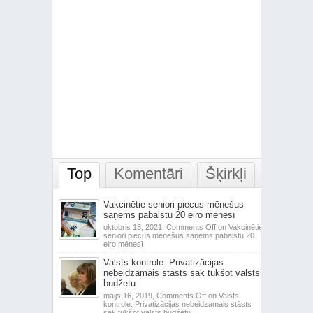
Top
Komentāri
Šķirkļi
Vakcinētie seniori piecus mēnešus
saņems pabalstu 20 eiro mēnesī
oktobris 13, 2021,
Comments Off
on Vakcinētie
seniori piecus mēnešus saņems pabalstu 20
eiro mēnesī
Valsts kontrole: Privatizācijas
nebeidzamais stāsts sāk tukšot valsts
budžetu
maijs 16, 2019,
Comments Off
on Valsts
kontrole: Privatizācijas nebeidzamais stāsts
sāk tukšot valsts budžetu