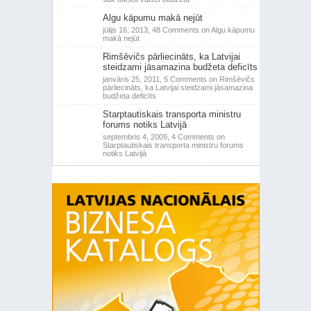
Algu kāpumu makā nejūt
jūlijs 16, 2013,
48 Comments
on Algu kāpumu
makā nejūt
Rimšēvičs pārliecināts, ka Latvijai
steidzami jāsamazina budžeta deficīts
janvāris 25, 2011,
5 Comments
on Rimšēvičs
pārliecināts, ka Latvijai steidzami jāsamazina
budžeta deficīts
Starptautiskais transporta ministru
forums notiks Latvijā
septembris 4, 2009,
4 Comments
on
Starptautiskais transporta ministru forums
notiks Latvijā