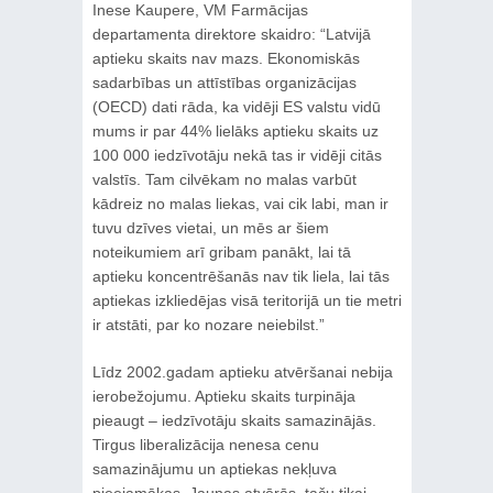
Inese Kaupere, VM Farmācijas
departamenta direktore skaidro: “Latvijā
aptieku skaits nav mazs. Ekonomiskās
sadarbības un attīstības organizācijas
(OECD) dati rāda, ka vidēji ES valstu vidū
mums ir par 44% lielāks aptieku skaits uz
100 000 iedzīvotāju nekā tas ir vidēji citās
valstīs. Tam cilvēkam no malas varbūt
kādreiz no malas liekas, vai cik labi, man ir
tuvu dzīves vietai, un mēs ar šiem
noteikumiem arī gribam panākt, lai tā
aptieku koncentrēšanās nav tik liela, lai tās
aptiekas izkliedējas visā teritorijā un tie metri
ir atstāti, par ko nozare neiebilst.”
Līdz 2002.gadam aptieku atvēršanai nebija
ierobežojumu. Aptieku skaits turpināja
pieaugt – iedzīvotāju skaits samazinājās.
Tirgus liberalizācija nenesa cenu
samazinājumu un aptiekas nekļuva