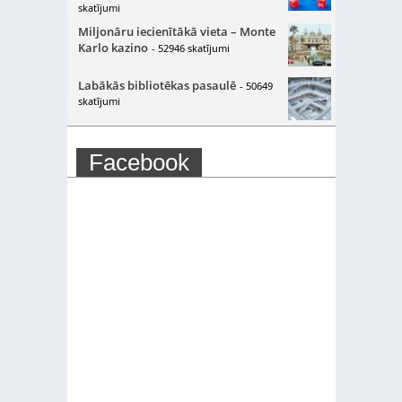
skatījumi
Miljonāru iecienītākā vieta – Monte
Karlo kazino
- 52946 skatījumi
Labākās bibliotēkas pasaulē
- 50649
skatījumi
Facebook