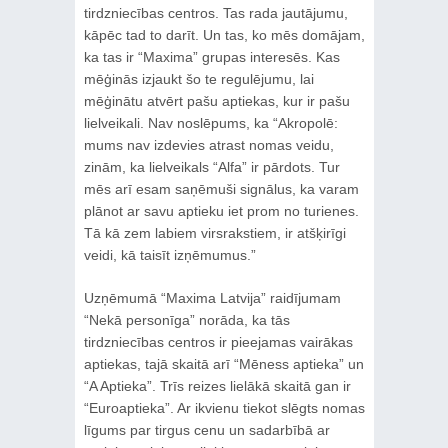
tirdzniecības centros. Tas rada jautājumu,
kāpēc tad to darīt. Un tas, ko mēs domājam,
ka tas ir “Maxima” grupas interesēs. Kas
mēģinās izjaukt šo te regulējumu, lai
mēģinātu atvērt pašu aptiekas, kur ir pašu
lielveikali. Nav noslēpums, ka “Akropolē:
mums nav izdevies atrast nomas veidu,
zinām, ka lielveikals “Alfa” ir pārdots. Tur
mēs arī esam saņēmuši signālus, ka varam
plānot ar savu aptieku iet prom no turienes.
Tā kā zem labiem virsrakstiem, ir atšķirīgi
veidi, kā taisīt izņēmumus.”
Uzņēmumā “Maxima Latvija” raidījumam
“Nekā personīga” norāda, ka tās
tirdzniecības centros ir pieejamas vairākas
aptiekas, tajā skaitā arī “Mēness aptieka” un
“A Aptieka”. Trīs reizes lielākā skaitā gan ir
“Euroaptieka”. Ar ikvienu tiekot slēgts nomas
līgums par tirgus cenu un sadarbībā ar