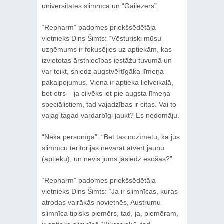
universitātes slimnīca un “Gaiļezers”.
“Repharm” padomes priekšsēdētāja
vietnieks Dins Šimts: “Vēsturiski mūsu
uzņēmums ir fokusējies uz aptiekām, kas
izvietotas ārstniecības iestāžu tuvumā un
var teikt, sniedz augstvērtīgāka līmeņa
pakalpojumus. Viena ir aptieka lielveikalā,
bet otrs – ja cilvēks iet pie augsta līmeņa
speciālistiem, tad vajadzības ir citas. Vai to
vajag tagad vardarbīgi jaukt? Es nedomāju.
“Nekā personīga”: “Bet tas nozīmētu, ka jūs
slimnīcu teritorijās nevarat atvērt jaunu
(aptieku), un nevis jums jāslēdz esošās?”
“Repharm” padomes priekšsēdētāja
vietnieks Dins Šimts: “Ja ir slimnīcas, kuras
atrodas vairākās novietnēs, Austrumu
slimnīca tipisks piemērs, tad, ja, piemēram,