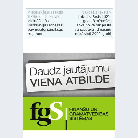
< Iepriekšējais raksts
Nākošais raksts >
Iekšlietu ministrijas
Latvijas Pasts 2021.
vilcināšanās
gada 8 mēnešos
Baltkrievijas robežas
apkalpo vairāk pasta
būvniecībā izmaksās
tranzītkravu lidmašīnu
miljonus
nekā visā 2020. gadā