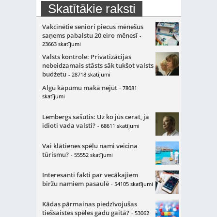
Skatītākie raksti
Vakcinētie seniori piecus mēnešus
saņems pabalstu 20 eiro mēnesī
-
23663 skatījumi
Valsts kontrole: Privatizācijas
nebeidzamais stāsts sāk tukšot valsts
budžetu
- 28718 skatījumi
Algu kāpumu makā nejūt
- 78081
skatījumi
Lembergs sašutis: Uz ko jūs cerat, ja
idioti vada valsti?
- 68611 skatījumi
Vai klātienes spēļu nami veicina
tūrismu?
- 55552 skatījumi
Interesanti fakti par vecākajiem
biržu namiem pasaulē
- 54105 skatījumi
Kādas pārmaiņas piedzīvojušas
tiešsaistes spēles gadu gaitā?
- 53062