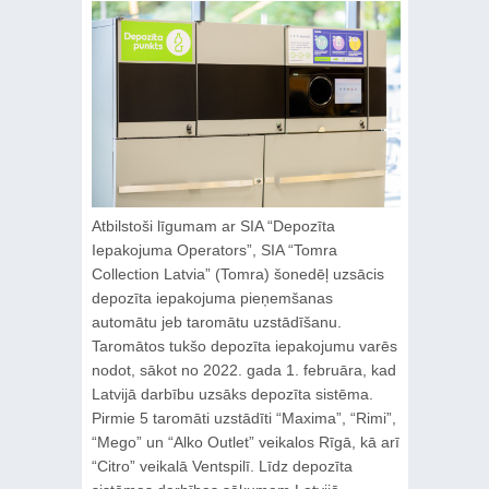
Atbilstoši līgumam ar SIA “Depozīta
Iepakojuma Operators”, SIA “Tomra
Collection Latvia” (Tomra) šonedēļ uzsācis
depozīta iepakojuma pieņemšanas
automātu jeb taromātu uzstādīšanu.
Taromātos tukšo depozīta iepakojumu varēs
nodot, sākot no 2022. gada 1. februāra, kad
Latvijā darbību uzsāks depozīta sistēma.
Pirmie 5 taromāti uzstādīti “Maxima”, “Rimi”,
“Mego” un “Alko Outlet” veikalos Rīgā, kā arī
“Citro” veikalā Ventspilī. Līdz depozīta