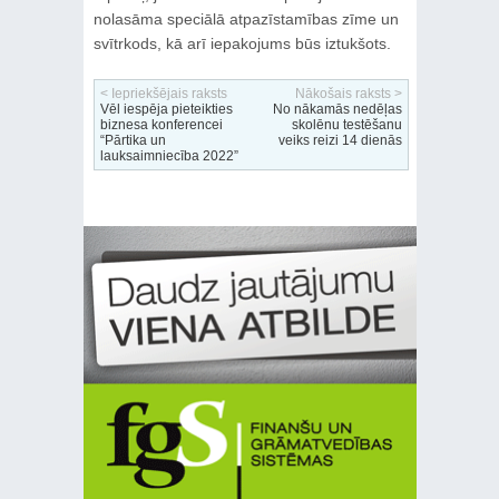
nolasāma speciālā atpazīstamības zīme un
svītrkods, kā arī iepakojums būs iztukšots.
< Iepriekšējais raksts
Nākošais raksts >
Vēl iespēja pieteikties
No nākamās nedēļas
biznesa konferencei
skolēnu testēšanu
“Pārtika un
veiks reizi 14 dienās
lauksaimniecība 2022”