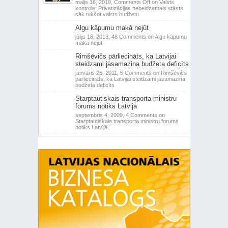
maijs 16, 2019,
Comments Off
on Valsts
kontrole: Privatizācijas nebeidzamais stāsts
sāk tukšot valsts budžetu
Algu kāpumu makā nejūt
jūlijs 16, 2013,
48 Comments
on Algu kāpumu
makā nejūt
Rimšēvičs pārliecināts, ka Latvijai
steidzami jāsamazina budžeta deficīts
janvāris 25, 2011,
5 Comments
on Rimšēvičs
pārliecināts, ka Latvijai steidzami jāsamazina
budžeta deficīts
Starptautiskais transporta ministru
forums notiks Latvijā
septembris 4, 2009,
4 Comments
on
Starptautiskais transporta ministru forums
notiks Latvijā