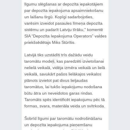
līgumu slēgšanas ar depozīta iepakotājiem
par depozīta iepakojuma apsaimniekošanu
un laišanu tirgū. Kopīgi sadarbojoties,
varēsim izveidot pasaules līmeņa depozīta
sistēmu un padarīt Latviju tīrāku,” komentē
SIA “Depozīta Iepakojuma Operators” valdes
priekšsēdētajs Miks Stūrītis.
Latvijā tiks uzstādīti trīs dažādu veidu
taromātu modeļi, kas paredzēti izvietošanai
nelielā veikalā, vidēja izmēra veikalā un lielā
veikalā, savukārt pašos lielākajos veikalos
plānots izvietot pat divus lieljaudas
taromātus, lai tukšo iepakojumu nodošana
būtu ātra un neveidotos garas rindas.
Taromāts spēs identificēt iepakojumu pēc tā
formas, svara, materiāla veida un svītrkoda.
Šobrīd līgumi par taromātu nodrošināšanu
un depozīta iepakojuma pieņemšanu