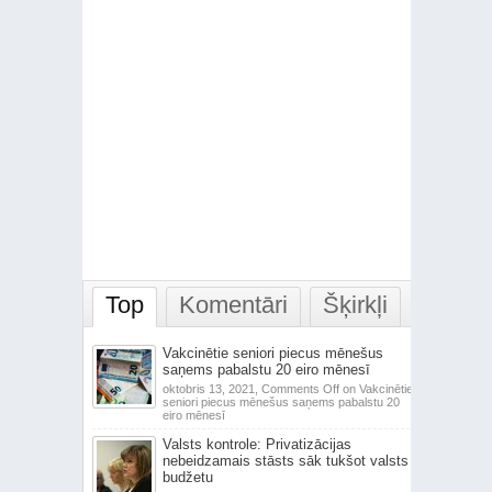
Top
Komentāri
Šķirkļi
Vakcinētie seniori piecus mēnešus
saņems pabalstu 20 eiro mēnesī
oktobris 13, 2021,
Comments Off
on Vakcinētie
seniori piecus mēnešus saņems pabalstu 20
eiro mēnesī
Valsts kontrole: Privatizācijas
nebeidzamais stāsts sāk tukšot valsts
budžetu