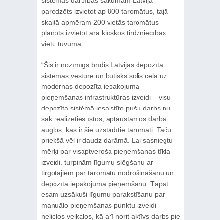
sistēmas darbības sākumam Latvijā
paredzēts izvietot ap 800 taromātus, tajā
skaitā apmēram 200 vietās taromātus
plānots izvietot āra kioskos tirdzniecības
vietu tuvumā.
“Šis ir nozīmīgs brīdis Latvijas depozīta
sistēmas vēsturē un būtisks solis ceļā uz
modernas depozīta iepakojuma
pieņemšanas infrastruktūras izveidi – visu
depozīta sistēmā iesaistīto pušu darbs nu
sāk realizēties īstos, aptaustāmos darba
augļos, kas ir šie uzstādītie taromāti. Taču
priekšā vēl ir daudz darāmā. Lai sasniegtu
mērķi par visaptveroša pieņemšanas tīkla
izveidi, turpinām līgumu slēgšanu ar
tirgotājiem par taromātu nodrošināšanu un
depozīta iepakojuma pieņemšanu. Tāpat
esam uzsākuši līgumu parakstīšanu par
manuālo pieņemšanas punktu izveidi
nelielos veikalos, kā arī norit aktīvs darbs pie