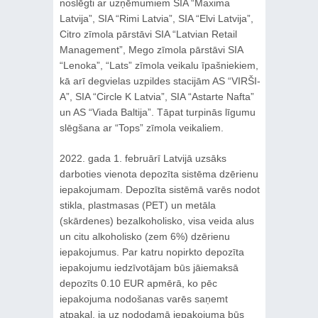
noslēgti ar uzņēmumiem SIA “Maxima
Latvija”, SIA “Rimi Latvia”, SIA “Elvi Latvija”,
Citro zīmola pārstāvi SIA “Latvian Retail
Management”, Mego zīmola pārstāvi SIA
“Lenoka”, “Lats” zīmola veikalu īpašniekiem,
kā arī degvielas uzpildes stacijām AS “VIRŠI-
A”, SIA “Circle K Latvia”, SIA “Astarte Nafta”
un AS “Viada Baltija”. Tāpat turpinās līgumu
slēgšana ar “Tops” zīmola veikaliem.
2022. gada 1. februārī Latvijā uzsāks
darboties vienota depozīta sistēma dzērienu
iepakojumam. Depozīta sistēmā varēs nodot
stikla, plastmasas (PET) un metāla
(skārdenes) bezalkoholisko, visa veida alus
un citu alkoholisko (zem 6%) dzērienu
iepakojumus. Par katru nopirkto depozīta
iepakojumu iedzīvotājam būs jāiemaksā
depozīts 0.10 EUR apmērā, ko pēc
iepakojuma nodošanas varēs saņemt
atpakaļ, ja uz nododamā iepakojuma būs