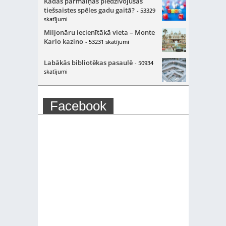
Kādas pārmaiņas piedzīvojušas
tiešsaistes spēles gadu gaitā?
- 53329
skatījumi
Miljonāru iecienītākā vieta – Monte
Karlo kazino
- 53231 skatījumi
Labākās bibliotēkas pasaulē
- 50934
skatījumi
Facebook