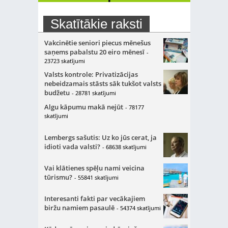
Skatītākie raksti
Vakcinētie seniori piecus mēnešus
saņems pabalstu 20 eiro mēnesī
-
23723 skatījumi
Valsts kontrole: Privatizācijas
nebeidzamais stāsts sāk tukšot valsts
budžetu
- 28781 skatījumi
Algu kāpumu makā nejūt
- 78177
skatījumi
Lembergs sašutis: Uz ko jūs cerat, ja
idioti vada valsti?
- 68638 skatījumi
Vai klātienes spēļu nami veicina
tūrismu?
- 55841 skatījumi
Interesanti fakti par vecākajiem
biržu namiem pasaulē
- 54374 skatījumi