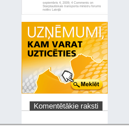
septembris 4, 2009,
4 Comments
on
Starptautiskais transporta ministru forums
notiks Latvijā
Komentētākie raksti