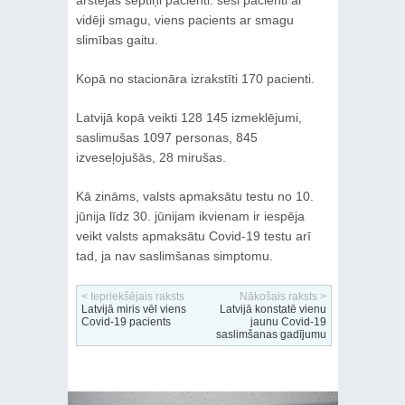
ārstējas septiņi pacienti: seši pacienti ar
vidēji smagu, viens pacients ar smagu
slimības gaitu.
Kopā no stacionāra izrakstīti 170 pacienti.
Latvijā kopā veikti 128 145 izmeklējumi,
saslimušas 1097 personas, 845
izveseļojušās, 28 mirušas.
Kā zināms, valsts apmaksātu testu no 10.
jūnija līdz 30. jūnijam ikvienam ir iespēja
veikt valsts apmaksātu Covid-19 testu arī
tad, ja nav saslimšanas simptomu.
< Iepriekšējais raksts
Nākošais raksts >
Latvijā miris vēl viens
Latvijā konstatē vienu
Covid-19 pacients
jaunu Covid-19
saslimšanas gadījumu