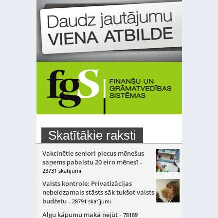
Skatītākie raksti
Vakcinētie seniori piecus mēnešus
saņems pabalstu 20 eiro mēnesī
-
23731 skatījumi
Valsts kontrole: Privatizācijas
nebeidzamais stāsts sāk tukšot valsts
budžetu
- 28791 skatījumi
Algu kāpumu makā nejūt
- 78189