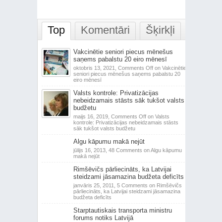
Top
Komentāri
Šķirkļi
Vakcinētie seniori piecus mēnešus
saņems pabalstu 20 eiro mēnesī
oktobris 13, 2021,
Comments Off
on Vakcinētie
seniori piecus mēnešus saņems pabalstu 20
eiro mēnesī
Valsts kontrole: Privatizācijas
nebeidzamais stāsts sāk tukšot valsts
budžetu
maijs 16, 2019,
Comments Off
on Valsts
kontrole: Privatizācijas nebeidzamais stāsts
sāk tukšot valsts budžetu
Algu kāpumu makā nejūt
jūlijs 16, 2013,
48 Comments
on Algu kāpumu
makā nejūt
Rimšēvičs pārliecināts, ka Latvijai
steidzami jāsamazina budžeta deficīts
janvāris 25, 2011,
5 Comments
on Rimšēvičs
pārliecināts, ka Latvijai steidzami jāsamazina
budžeta deficīts
Starptautiskais transporta ministru
forums notiks Latvijā