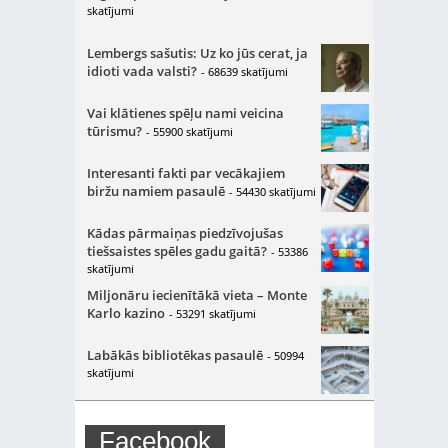
skatījumi
Lembergs sašutis: Uz ko jūs cerat, ja
idioti vada valsti?
- 68639 skatījumi
Vai klātienes spēļu nami veicina
tūrismu?
- 55900 skatījumi
Interesanti fakti par vecākajiem
biržu namiem pasaulē
- 54430 skatījumi
Kādas pārmaiņas piedzīvojušas
tiešsaistes spēles gadu gaitā?
- 53386
skatījumi
Miljonāru iecienītākā vieta – Monte
Karlo kazino
- 53291 skatījumi
Labākās bibliotēkas pasaulē
- 50994
skatījumi
Facebook