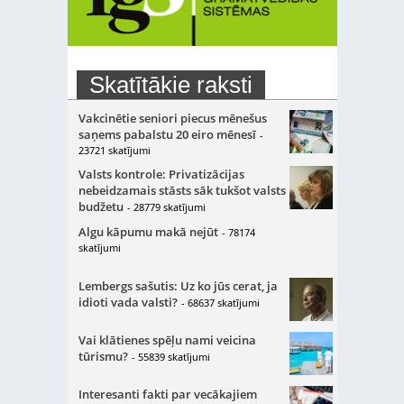
Skatītākie raksti
Vakcinētie seniori piecus mēnešus
saņems pabalstu 20 eiro mēnesī
-
23721 skatījumi
Valsts kontrole: Privatizācijas
nebeidzamais stāsts sāk tukšot valsts
budžetu
- 28779 skatījumi
Algu kāpumu makā nejūt
- 78174
skatījumi
Lembergs sašutis: Uz ko jūs cerat, ja
idioti vada valsti?
- 68637 skatījumi
Vai klātienes spēļu nami veicina
tūrismu?
- 55839 skatījumi
Interesanti fakti par vecākajiem