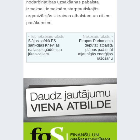
nodarbinātības uzsākšanas pabalsta
izmaksai, iemaksām starptautiskajās
organizācijās Ukrainas atbalstam un citiem
pasākumiem.
< Iepriekšējais raksts
Nākošais raksts >
Stājas spēkā ES
Eiropas Parlamenta
sankcijas Krievijas
deputāti atbalsta
naftas piegādēm pa
plānus paātrināt
jūras ceļiem
atjaunīgās enerģijas
ražošanu