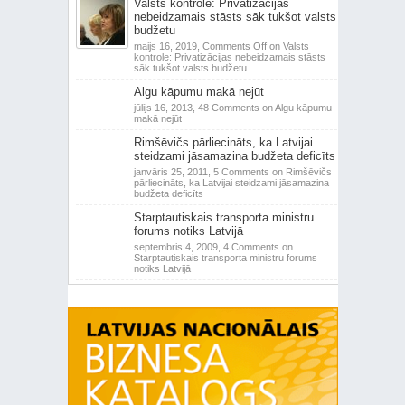
Valsts kontrole: Privatizācijas
nebeidzamais stāsts sāk tukšot valsts
budžetu
maijs 16, 2019,
Comments Off
on Valsts
kontrole: Privatizācijas nebeidzamais stāsts
sāk tukšot valsts budžetu
Algu kāpumu makā nejūt
jūlijs 16, 2013,
48 Comments
on Algu kāpumu
makā nejūt
Rimšēvičs pārliecināts, ka Latvijai
steidzami jāsamazina budžeta deficīts
janvāris 25, 2011,
5 Comments
on Rimšēvičs
pārliecināts, ka Latvijai steidzami jāsamazina
budžeta deficīts
Starptautiskais transporta ministru
forums notiks Latvijā
septembris 4, 2009,
4 Comments
on
Starptautiskais transporta ministru forums
notiks Latvijā