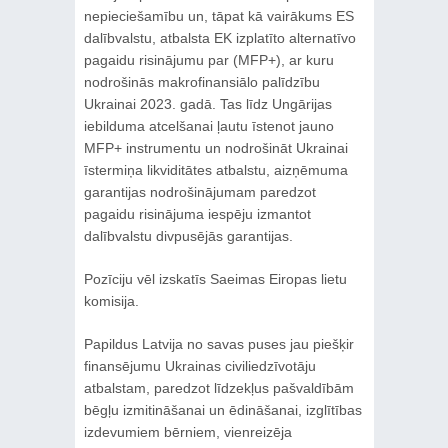
nepieciešamību un, tāpat kā vairākums ES
dalībvalstu, atbalsta EK izplatīto alternatīvo
pagaidu risinājumu par (MFP+), ar kuru
nodrošinās makrofinansiālo palīdzību
Ukrainai 2023. gadā. Tas līdz Ungārijas
iebilduma atcelšanai ļautu īstenot jauno
MFP+ instrumentu un nodrošināt Ukrainai
īstermiņa likviditātes atbalstu, aizņēmuma
garantijas nodrošinājumam paredzot
pagaidu risinājuma iespēju izmantot
dalībvalstu divpusējās garantijas.
Pozīciju vēl izskatīs Saeimas Eiropas lietu
komisija.
Papildus Latvija no savas puses jau piešķir
finansējumu Ukrainas civiliedzīvotāju
atbalstam, paredzot līdzekļus pašvaldībām
bēgļu izmitināšanai un ēdināšanai, izglītības
izdevumiem bērniem, vienreizēja