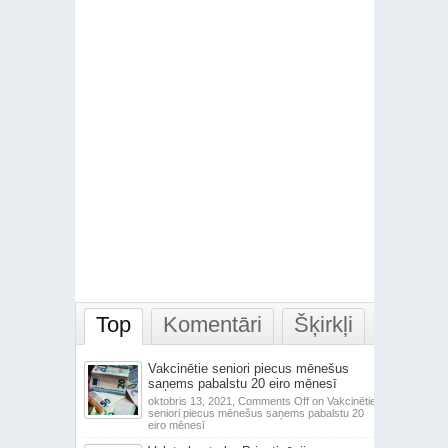
Top
Komentāri
Šķirkļi
Vakcinētie seniori piecus mēnešus
saņems pabalstu 20 eiro mēnesī
oktobris 13, 2021,
Comments Off
on Vakcinētie
seniori piecus mēnešus saņems pabalstu 20
eiro mēnesī