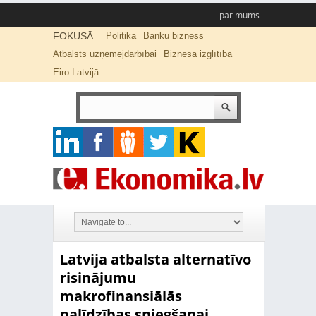
par mums
FOKUSĀ:
Politika
Banku bizness
Atbalsts uzņēmējdarbībai
Biznesa izglītība
Eiro Latvijā
Latvija atbalsta alternatīvo
risinājumu
makrofinansiālās
palīdzības sniegšanai