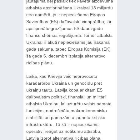
jautājuma dēļ pašlaik tiek kavēta aizdevuma
atbalsta apstiprināšana Ukrainai 18 miljardu
eiro apmērā, jo ir nepieciešama Eiropas
Savienības (ES) dalībvalstu vienprātība, lai
apstiprinātu grozījumus ES daudzgadu
finanšu shēmas regulējumā. Tomēr atbalsts
Ukrainai ir akūti nepieciešams jau nākamā
gada sākumā, tāpēc Eiropas Komisija (EK)
šā gada 6. decembrī izplatīja alternatīvo
rīcības plānu.
Laikā, kad Krievija veic neprovocētu
karadarbību Ukrainā un genocīdu pret
ukraiņu tautu, Latvija kopā ar citām ES
dalībvalstīm politiski, finansiāli un militāri
atbalsta Ukrainu, lai uzturētu valsts pamata
funkcijas, nodrošinātu makroekonomisko
stabilitāti un pamazām atjaunotu kritisko
infrastruktūru. Tā kā ir nepieciešams
operatīvi reaģēt uz notikumu attīstību,
Latvija izprot alternatīvā rīcības plāna