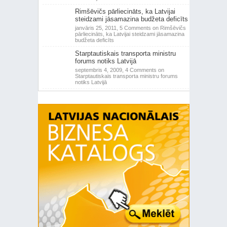
Rimšēvičs pārliecināts, ka Latvijai
steidzami jāsamazina budžeta deficīts
janvāris 25, 2011,
5 Comments
on Rimšēvičs
pārliecināts, ka Latvijai steidzami jāsamazina
budžeta deficīts
Starptautiskais transporta ministru
forums notiks Latvijā
septembris 4, 2009,
4 Comments
on
Starptautiskais transporta ministru forums
notiks Latvijā