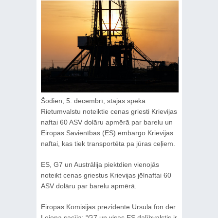
Šodien, 5. decembrī, stājas spēkā
Rietumvalstu noteiktie cenas griesti Krievijas
naftai 60 ASV dolāru apmērā par barelu un
Eiropas Savienības (ES) embargo Krievijas
naftai, kas tiek transportēta pa jūras ceļiem.
ES, G7 un Austrālija piektdien vienojās
noteikt cenas griestus Krievijas jēlnaftai 60
ASV dolāru par barelu apmērā.
Eiropas Komisijas prezidente Ursula fon der
Leiena sacīja: “G7 un visas ES dalībvalstis ir