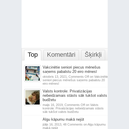
Top
Komentāri
Šķirkļi
Vakcinētie seniori piecus mēnešus
saņems pabalstu 20 eiro mēnesī
oktobris 13, 2021,
Comments Off
on Vakcinētie
seniori piecus mēnešus saņems pabalstu 20
eiro mēnesī
Valsts kontrole: Privatizācijas
nebeidzamais stāsts sāk tukšot valsts
budžetu
maijs 16, 2019,
Comments Off
on Valsts
kontrole: Privatizācijas nebeidzamais stāsts
sāk tukšot valsts budžetu
Algu kāpumu makā nejūt
jūlijs 16, 2013,
48 Comments
on Algu kāpumu
makā nejūt