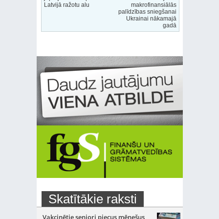
Latvijā ražotu alu
makrofinansiālās
palīdzības sniegšanai
Ukrainai nākamajā
gadā
Skatītākie raksti
Vakcinētie seniori piecus mēnešus