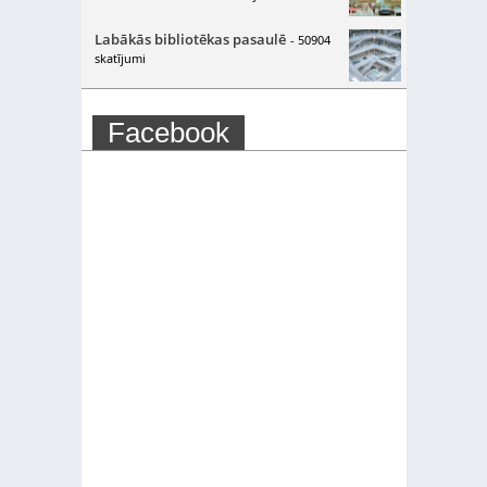
Labākās bibliotēkas pasaulē
- 50904
skatījumi
Facebook