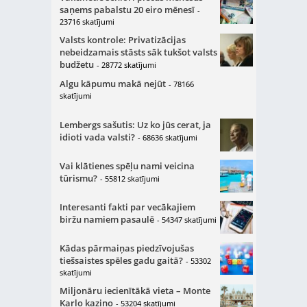
saņems pabalstu 20 eiro mēnesī
-
23716 skatījumi
Valsts kontrole: Privatizācijas
nebeidzamais stāsts sāk tukšot valsts
budžetu
- 28772 skatījumi
Algu kāpumu makā nejūt
- 78166
skatījumi
Lembergs sašutis: Uz ko jūs cerat, ja
idioti vada valsti?
- 68636 skatījumi
Vai klātienes spēļu nami veicina
tūrismu?
- 55812 skatījumi
Interesanti fakti par vecākajiem
biržu namiem pasaulē
- 54347 skatījumi
Kādas pārmaiņas piedzīvojušas
tiešsaistes spēles gadu gaitā?
- 53302
skatījumi
Miljonāru iecienītākā vieta – Monte
Karlo kazino
- 53204 skatījumi