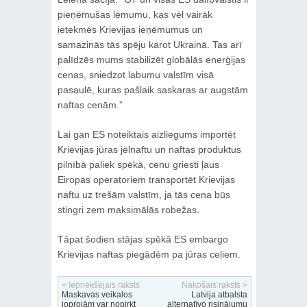
pieņēmušas lēmumu, kas vēl vairāk
ietekmēs Krievijas ieņēmumus un
samazinās tās spēju karot Ukrainā. Tas arī
palīdzēs mums stabilizēt globālās enerģijas
cenas, sniedzot labumu valstīm visā
pasaulē, kuras pašlaik saskaras ar augstām
naftas cenām.”
Lai gan ES noteiktais aizliegums importēt
Krievijas jūras jēlnaftu un naftas produktus
pilnībā paliek spēkā, cenu griesti ļaus
Eiropas operatoriem transportēt Krievijas
naftu uz trešām valstīm, ja tās cena būs
stingri zem maksimālās robežas.
Tāpat šodien stājas spēkā ES embargo
Krievijas naftas piegādēm pa jūras ceļiem.
< Iepriekšējais raksts
Nākošais raksts >
Maskavas veikalos
Latvija atbalsta
joprojām var nopirkt
alternatīvo risinājumu