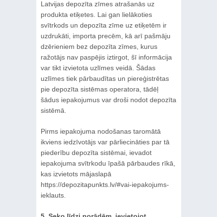
Latvijas depozīta zīmes atrašanās uz
produkta etiķetes. Lai gan lielākoties
svītrkods un depozīta zīme uz etiķetēm ir
uzdrukāti, importa precēm, kā arī pašmāju
dzērieniem bez depozīta zīmes, kurus
ražotājs nav paspējis iztirgot, šī informācija
var tikt izvietota uzlīmes veidā. Šādas
uzlīmes tiek pārbaudītas un piereģistrētas
pie depozīta sistēmas operatora, tādēļ
šādus iepakojumus var droši nodot depozīta
sistēmā.
Pirms iepakojuma nodošanas taromātā
ikviens iedzīvotājs var pārliecināties par tā
piederību depozīta sistēmai, ievadot
iepakojuma svītrkodu īpašā pārbaudes rīkā,
kas izvietots mājaslapā
https://depozitapunkts.lv/#vai-iepakojums-
ieklauts.
5. Seko līdzi norādēm, ievietojot