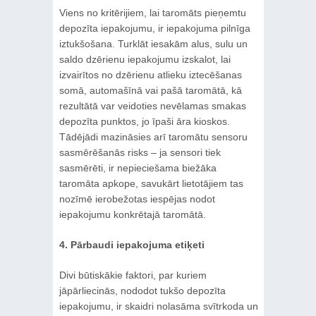
Viens no kritērijiem, lai taromāts pieņemtu
depozīta iepakojumu, ir iepakojuma pilnīga
iztukšošana. Turklāt iesakām alus, sulu un
saldo dzērienu iepakojumu izskalot, lai
izvairītos no dzērienu atlieku iztecēšanas
somā, automašīnā vai pašā taromātā, kā
rezultātā var veidoties nevēlamas smakas
depozīta punktos, jo īpaši āra kioskos.
Tādējādi mazināsies arī taromātu sensoru
sasmērēšanās risks – ja sensori tiek
sasmērēti, ir nepieciešama biežāka
taromāta apkope, savukārt lietotājiem tas
nozīmē ierobežotas iespējas nodot
iepakojumu konkrētajā taromātā.
4. Pārbaudi iepakojuma etiķeti
Divi būtiskākie faktori, par kuriem
jāpārliecinās, nododot tukšo depozīta
iepakojumu, ir skaidri nolasāma svītrkoda un