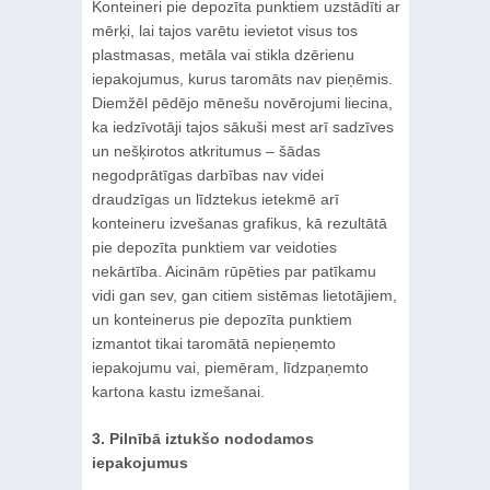
Konteineri pie depozīta punktiem uzstādīti ar
mērķi, lai tajos varētu ievietot visus tos
plastmasas, metāla vai stikla dzērienu
iepakojumus, kurus taromāts nav pieņēmis.
Diemžēl pēdējo mēnešu novērojumi liecina,
ka iedzīvotāji tajos sākuši mest arī sadzīves
un nešķirotos atkritumus – šādas
negodprātīgas darbības nav videi
draudzīgas un līdztekus ietekmē arī
konteineru izvešanas grafikus, kā rezultātā
pie depozīta punktiem var veidoties
nekārtība. Aicinām rūpēties par patīkamu
vidi gan sev, gan citiem sistēmas lietotājiem,
un konteinerus pie depozīta punktiem
izmantot tikai taromātā nepieņemto
iepakojumu vai, piemēram, līdzpaņemto
kartona kastu izmešanai.
3. Pilnībā iztukšo nododamos
iepakojumus