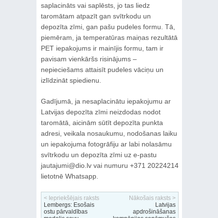
saplacināts vai saplēsts, jo tas liedz
taromātam atpazīt gan svītrkodu un
depozīta zīmi, gan pašu pudeles formu. Tā,
piemēram, ja temperatūras maiņas rezultātā
PET iepakojums ir mainījis formu, tam ir
pavisam vienkāršs risinājums –
nepieciešams attaisīt pudeles vāciņu un
izlīdzināt spiedienu.
Gadījumā, ja nesaplacinātu iepakojumu ar
Latvijas depozīta zīmi neizdodas nodot
taromātā, aicinām sūtīt depozīta punkta
adresi, veikala nosaukumu, nodošanas laiku
un iepakojuma fotogrāfiju ar labi nolasāmu
svītrkodu un depozīta zīmi uz e-pastu
jautajumi@dio.lv vai numuru +371 20224214
lietotnē Whatsapp.
< Iepriekšējais raksts
Nākošais raksts >
Lembergs: Esošais
Latvijas
ostu pārvaldības
apdrošināšanas