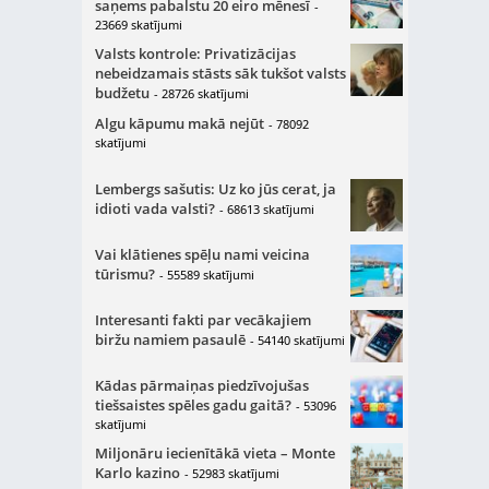
saņems pabalstu 20 eiro mēnesī
-
23669 skatījumi
Valsts kontrole: Privatizācijas
nebeidzamais stāsts sāk tukšot valsts
budžetu
- 28726 skatījumi
Algu kāpumu makā nejūt
- 78092
skatījumi
Lembergs sašutis: Uz ko jūs cerat, ja
idioti vada valsti?
- 68613 skatījumi
Vai klātienes spēļu nami veicina
tūrismu?
- 55589 skatījumi
Interesanti fakti par vecākajiem
biržu namiem pasaulē
- 54140 skatījumi
Kādas pārmaiņas piedzīvojušas
tiešsaistes spēles gadu gaitā?
- 53096
skatījumi
Miljonāru iecienītākā vieta – Monte
Karlo kazino
- 52983 skatījumi