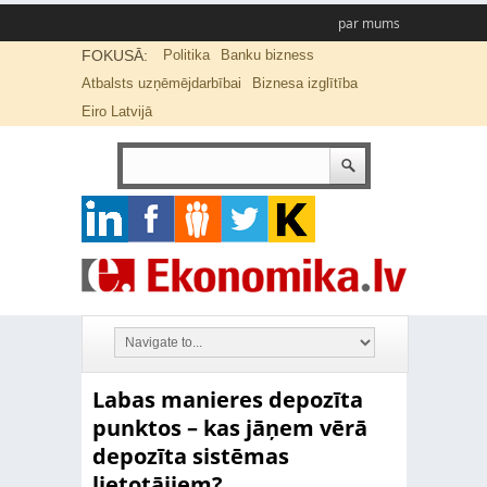
par mums
FOKUSĀ:
Politika
Banku bizness
Atbalsts uzņēmējdarbībai
Biznesa izglītība
Eiro Latvijā
Labas manieres depozīta
punktos – kas jāņem vērā
depozīta sistēmas
lietotājiem?