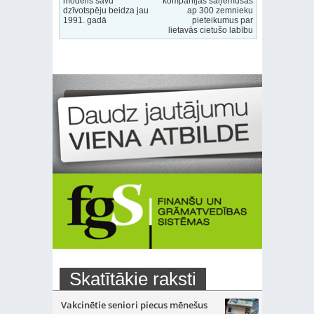
modelis savu
kompānijas saņēmušas
dzīvotspēju beidza jau
ap 300 zemnieku
1991. gadā
pieteikumus par
lietavās cietušo labību
Skatītākie raksti
Vakcinētie seniori piecus mēnešus