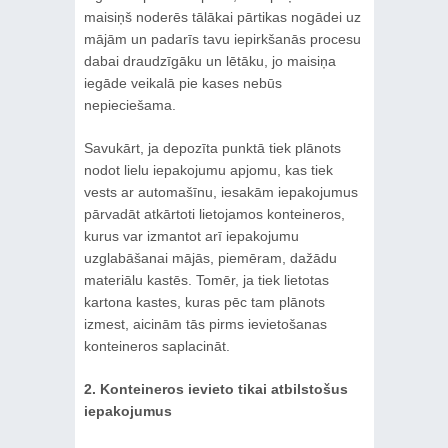
maisiņš noderēs tālākai pārtikas nogādei uz
mājām un padarīs tavu iepirkšanās procesu
dabai draudzīgāku un lētāku, jo maisiņa
iegāde veikalā pie kases nebūs
nepieciešama.
Savukārt, ja depozīta punktā tiek plānots
nodot lielu iepakojumu apjomu, kas tiek
vests ar automašīnu, iesakām iepakojumus
pārvadāt atkārtoti lietojamos konteineros,
kurus var izmantot arī iepakojumu
uzglabāšanai mājās, piemēram, dažādu
materiālu kastēs. Tomēr, ja tiek lietotas
kartona kastes, kuras pēc tam plānots
izmest, aicinām tās pirms ievietošanas
konteineros saplacināt.
2. Konteineros ievieto tikai atbilstošus
iepakojumus