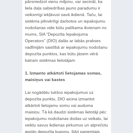
pārsniedzot vienu miljonu, var secināt, ka
liela daļa sabiedrības jauno paradumu ir
veiksmīgi iekļāvusi savā ikdienā. Taču, lai
sistēma pilnvērtīgi darbotos un iepakojumu
nodošanas vide būtu patīkama ikvienam no
mums, SIA “Depozīta Iepakojuma
Operators” (DIO) dalās ar labās prakses
vadlīnijām saistībā ar iepakojumu nodošanu
depozīta punktos, kas būtu jāņem vērā
katram sistēmas lietotājam.
1. Izmanto atkārtoti lietojamas somas,
maisiņus vai kastes
Lai nogādātu tukšos iepakojumus uz
depozīta punktu, DIO aicina izmantot
atkārtoti lietojamu somu vai auduma
maisiņu. Tā kā daudzi sistēmas lietotāji pēc
iepakojumu nodošanas dodas uz veikalu, lai
veiktu savus ikdienas pirkumus un atprečotu
iegūto depozīta kuponu, līdzi paņemtais