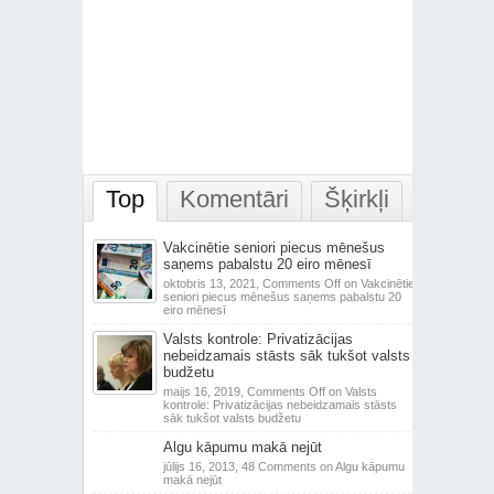
Top
Komentāri
Šķirkļi
Vakcinētie seniori piecus mēnešus
saņems pabalstu 20 eiro mēnesī
oktobris 13, 2021,
Comments Off
on Vakcinētie
seniori piecus mēnešus saņems pabalstu 20
eiro mēnesī
Valsts kontrole: Privatizācijas
nebeidzamais stāsts sāk tukšot valsts
budžetu
maijs 16, 2019,
Comments Off
on Valsts
kontrole: Privatizācijas nebeidzamais stāsts
sāk tukšot valsts budžetu
Algu kāpumu makā nejūt
jūlijs 16, 2013,
48 Comments
on Algu kāpumu
makā nejūt