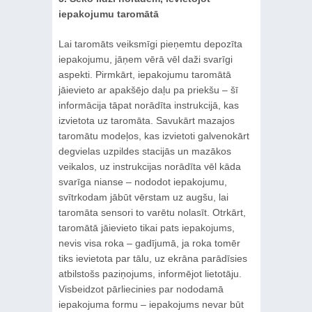
iepakojumu taromātā
Lai taromāts veiksmīgi pieņemtu depozīta
iepakojumu, jāņem vērā vēl daži svarīgi
aspekti. Pirmkārt, iepakojumu taromātā
jāievieto ar apakšējo daļu pa priekšu – šī
informācija tāpat norādīta instrukcijā, kas
izvietota uz taromāta. Savukārt mazajos
taromātu modeļos, kas izvietoti galvenokārt
degvielas uzpildes stacijās un mazākos
veikalos, uz instrukcijas norādīta vēl kāda
svarīga nianse – nododot iepakojumu,
svītrkodam jābūt vērstam uz augšu, lai
taromāta sensori to varētu nolasīt. Otrkārt,
taromātā jāievieto tikai pats iepakojums,
nevis visa roka – gadījumā, ja roka tomēr
tiks ievietota par tālu, uz ekrāna parādīsies
atbilstošs paziņojums, informējot lietotāju.
Visbeidzot pārliecinies par nododamā
iepakojuma formu – iepakojums nevar būt