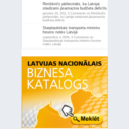
Rimšēvičs pārliecināts, ka Latvijai
steidzami jāsamazina budžeta deficīts
janvāris 25, 2011,
5 Comments
on Rimšēvičs
pārliecināts, ka Latvijai steidzami jāsamazina
budžeta deficīts
Starptautiskais transporta ministru
forums notiks Latvijā
septembris 4, 2009,
4 Comments
on
Starptautiskais transporta ministru forums
notiks Latvijā