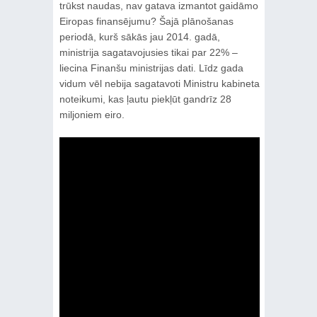
trūkst naudas, nav gatava izmantot gaidāmo
Eiropas finansējumu? Šajā plānošanas
periodā, kurš sākās jau 2014. gadā,
ministrija sagatavojusies tikai par 22% –
liecina Finanšu ministrijas dati. Līdz gada
vidum vēl nebija sagatavoti Ministru kabineta
noteikumi, kas ļautu piekļūt gandrīz 28
miljoniem eiro.