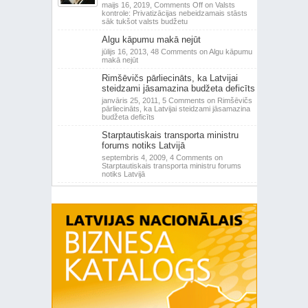
maijs 16, 2019,
Comments Off
on Valsts
kontrole: Privatizācijas nebeidzamais stāsts
sāk tukšot valsts budžetu
Algu kāpumu makā nejūt
jūlijs 16, 2013,
48 Comments
on Algu kāpumu
makā nejūt
Rimšēvičs pārliecināts, ka Latvijai
steidzami jāsamazina budžeta deficīts
janvāris 25, 2011,
5 Comments
on Rimšēvičs
pārliecināts, ka Latvijai steidzami jāsamazina
budžeta deficīts
Starptautiskais transporta ministru
forums notiks Latvijā
septembris 4, 2009,
4 Comments
on
Starptautiskais transporta ministru forums
notiks Latvijā