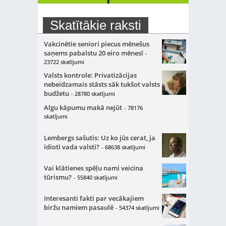
Skatītākie raksti
Vakcinētie seniori piecus mēnešus
saņems pabalstu 20 eiro mēnesī
-
23722 skatījumi
Valsts kontrole: Privatizācijas
nebeidzamais stāsts sāk tukšot valsts
budžetu
- 28780 skatījumi
Algu kāpumu makā nejūt
- 78176
skatījumi
Lembergs sašutis: Uz ko jūs cerat, ja
idioti vada valsti?
- 68638 skatījumi
Vai klātienes spēļu nami veicina
tūrismu?
- 55840 skatījumi
Interesanti fakti par vecākajiem
biržu namiem pasaulē
- 54374 skatījumi