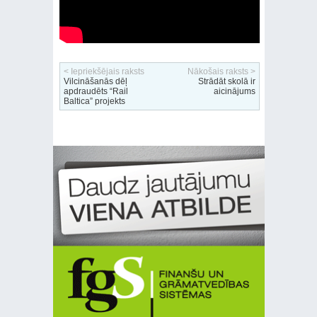
< Iepriekšējais raksts
Nākošais raksts >
Vilcināšanās dēļ
Strādāt skolā ir
apdraudēts “Rail
aicinājums
Baltica” projekts