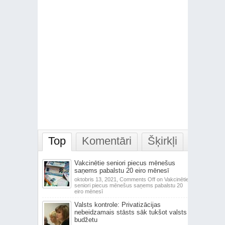
Top
Komentāri
Šķirkļi
Vakcinētie seniori piecus mēnešus
saņems pabalstu 20 eiro mēnesī
oktobris 13, 2021,
Comments Off
on Vakcinētie
seniori piecus mēnešus saņems pabalstu 20
eiro mēnesī
Valsts kontrole: Privatizācijas
nebeidzamais stāsts sāk tukšot valsts
budžetu