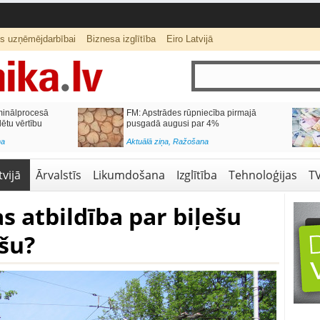
ts uzņēmējdarbībai
Biznesa izglītība
Eiro Latvijā
azināt pensijas
Pirkt vai īrēt mājokli? Kas jāņem vērā,
pieņemot lēmumu
Aktuālā ziņa
,
Ekonomika
vijā
Ārvalstīs
Likumdošana
Izglītība
Tehnoloģijas
T
 atbildība par biļešu
šu?