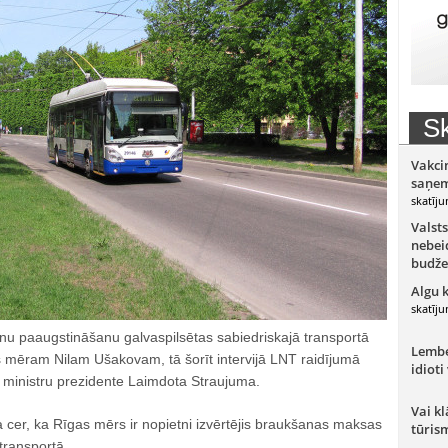
Sk
Vakci
saņem
skatīju
Valsts
nebeid
budže
Algu 
skatīju
enu paaugstināšanu galvaspilsētas sabiedriskajā transportā
Lember
mēram Nilam Ušakovam, tā šorīt intervijā LNT raidījumā
idioti
 ministru prezidente Laimdota Straujuma.
Vai kl
 cer, ka Rīgas mērs ir nopietni izvērtējis braukšanas maksas
tūris
transportā.