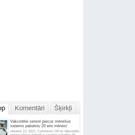
op
Komentāri
Šķirkļi
Vakcinētie seniori piecus mēnešus
saņems pabalstu 20 eiro mēnesī
oktobris 13, 2021,
Comments Off
on Vakcinētie
seniori piecus mēnešus saņems pabalstu 20