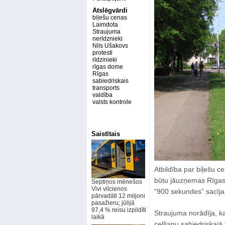
Atslēgvārdi
biļešu cenas
Laimdota
Straujuma
nerīdznieki
Nils Ušakovs
protesti
rīdzinieki
rīgas dome
Rīgas
sabiedriskais
transports
valdība
valsts kontrole
Saistītais
Atbildība par biļešu c
būtu jāuzņemas Rīgas 
Septiņos mēnešos
Vivi vilcienos
“900 sekundes” sacīja
pārvadāti 12 miljoni
pasažieru; jūlijā
97,4 % reisu izpildīti
Straujuma norādīja, ka
laikā
celšanu sabiedriskajā 