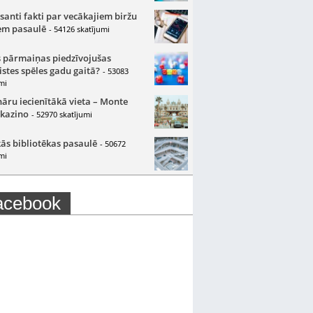
santi fakti par vecākajiem biržu
m pasaulē
- 54126 skatījumi
 pārmaiņas piedzīvojušas
istes spēles gadu gaitā?
- 53083
mi
nāru iecienītākā vieta – Monte
 kazino
- 52970 skatījumi
ās bibliotēkas pasaulē
- 50672
mi
acebook