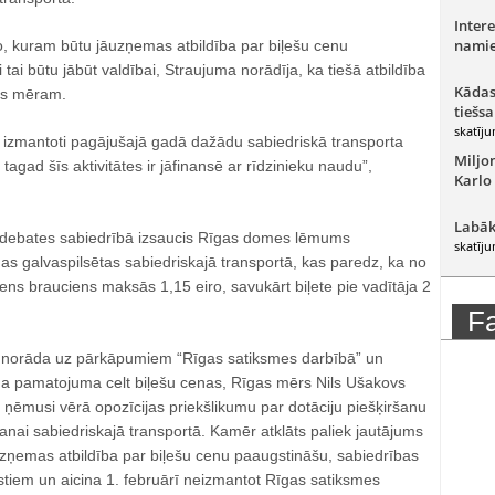
Intere
namie
o, kuram būtu jāuzņemas atbildība par biļešu cenu
tai būtu jābūt valdībai, Straujuma norādīja, ka tiešā atbildība
Kādas
as mēram.
tiešsa
skatīju
ir izmantoti pagājušajā gadā dažādu sabiedriskā transporta
Miljo
 tagad šīs aktivitātes ir jāfinansē ar rīdzinieku naudu”,
Karlo
Labāk
s debates sabiedrībā izsaucis Rīgas domes lēmums
skatīju
as galvaspilsētas sabiedriskajā transportā, kas paredz, ka no
ens brauciens maksās 1,15 eiro, savukārt biļete pie vadītāja 2
F
e norāda uz pārkāpumiem “Rīgas satiksmes darbībā” un
a pamatojuma celt biļešu cenas, Rīgas mērs Nils Ušakovs
 ņēmusi vērā opozīcijas priekšlikumu par dotāciju piešķiršanu
nai sabiedriskajā transportā. Kamēr atklāts paliek jautājums
uzņemas atbildība par biļešu cenu paaugstināšu, sabiedrības
testiem un aicina 1. februārī neizmantot Rīgas satiksmes