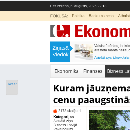
Ceturtdiena, 6. augusts, 2026 22:13
FOKUSĀ:
Politika
Banku bizness
Atbals
>
Inflācijas slogs atgriežas: ECB varētu
Trīs kļūdas, kas var m
Ziņas&
celt likmes jau rudenī
uzkrājuma apjomu
Viedokļi
<
Aktuālā ziņa
,
Finanses
Aktuālā ziņa
,
Finanses
Ekonomika
Finanses
Bizness Lat
Kuram jāuzņemas
Tweet
cenu paaugstinā
2178 skatījumi
Kategorijas
Aktuālā ziņa
Bizness Latvijā
Pakalpojumi