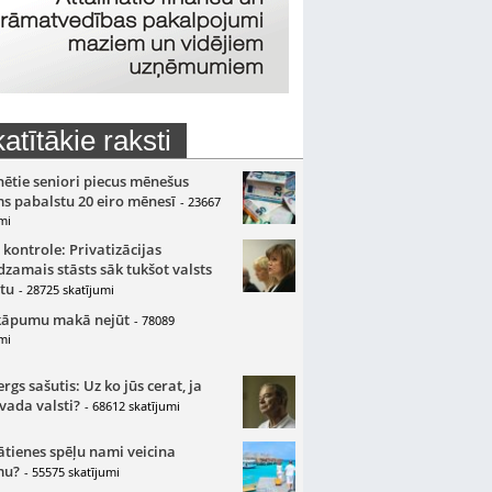
atītākie raksti
nētie seniori piecus mēnešus
s pabalstu 20 eiro mēnesī
- 23667
mi
 kontrole: Privatizācijas
zamais stāsts sāk tukšot valsts
tu
- 28725 skatījumi
kāpumu makā nejūt
- 78089
mi
gs sašutis: Uz ko jūs cerat, ja
 vada valsti?
- 68612 skatījumi
ātienes spēļu nami veicina
mu?
- 55575 skatījumi