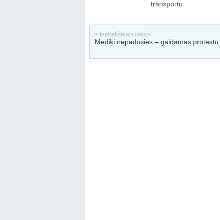
transportu.
< Iepriekšējais raksts
Mediķi nepadosies – gaidāmas protestu 