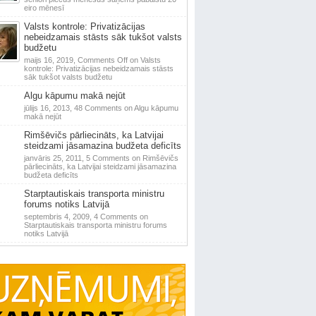
eiro mēnesī
Valsts kontrole: Privatizācijas
nebeidzamais stāsts sāk tukšot valsts
budžetu
maijs 16, 2019,
Comments Off
on Valsts
kontrole: Privatizācijas nebeidzamais stāsts
sāk tukšot valsts budžetu
Algu kāpumu makā nejūt
jūlijs 16, 2013,
48 Comments
on Algu kāpumu
makā nejūt
Rimšēvičs pārliecināts, ka Latvijai
steidzami jāsamazina budžeta deficīts
janvāris 25, 2011,
5 Comments
on Rimšēvičs
pārliecināts, ka Latvijai steidzami jāsamazina
budžeta deficīts
Starptautiskais transporta ministru
forums notiks Latvijā
septembris 4, 2009,
4 Comments
on
Starptautiskais transporta ministru forums
notiks Latvijā