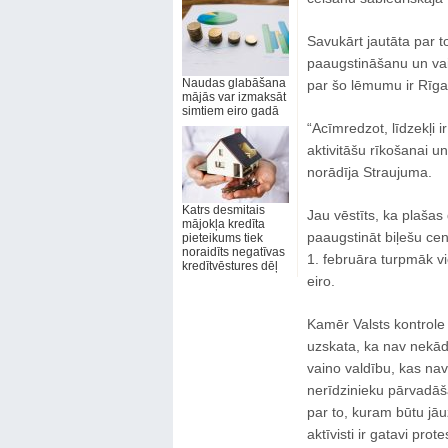
Savukārt jautāta par t
paaugstināšanu un vai 
Naudas glabāšana
par šo lēmumu ir Rīg
mājās var izmaksāt
simtiem eiro gadā
“Acīmredzot, līdzekļi 
aktivitāšu rīkošanai un
norādīja Straujuma.
Katrs desmitais
Jau vēstīts, ka plaša
mājokļa kredīta
paaugstināt biļešu cen
pieteikums tiek
noraidīts negatīvas
1. februāra turpmāk vi
kredītvēstures dēļ
eiro.
Kamēr Valsts kontrol
uzskata, ka nav nekād
vaino valdību, kas nav
nerīdzinieku pārvadāša
par to, kuram būtu jā
aktīvisti ir gatavi pro