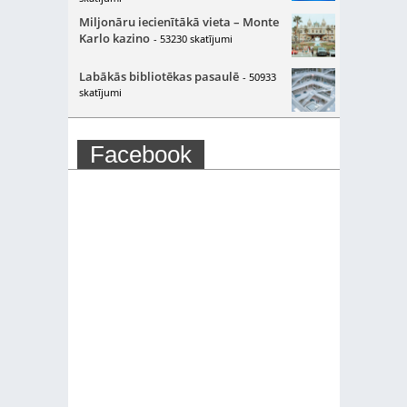
Miljonāru iecienītākā vieta – Monte
Karlo kazino
- 53230 skatījumi
Labākās bibliotēkas pasaulē
- 50933
skatījumi
Facebook