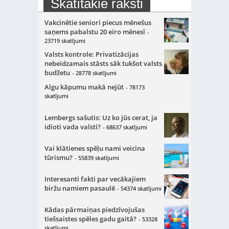
Skatītākie raksti
Vakcinētie seniori piecus mēnešus
saņems pabalstu 20 eiro mēnesī
-
23719 skatījumi
Valsts kontrole: Privatizācijas
nebeidzamais stāsts sāk tukšot valsts
budžetu
- 28778 skatījumi
Algu kāpumu makā nejūt
- 78173
skatījumi
Lembergs sašutis: Uz ko jūs cerat, ja
idioti vada valsti?
- 68637 skatījumi
Vai klātienes spēļu nami veicina
tūrismu?
- 55839 skatījumi
Interesanti fakti par vecākajiem
biržu namiem pasaulē
- 54374 skatījumi
Kādas pārmaiņas piedzīvojušas
tiešsaistes spēles gadu gaitā?
- 53328
skatījumi