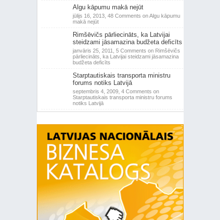
Algu kāpumu makā nejūt
jūlijs 16, 2013,
48 Comments
on Algu kāpumu
makā nejūt
Rimšēvičs pārliecināts, ka Latvijai
steidzami jāsamazina budžeta deficīts
janvāris 25, 2011,
5 Comments
on Rimšēvičs
pārliecināts, ka Latvijai steidzami jāsamazina
budžeta deficīts
Starptautiskais transporta ministru
forums notiks Latvijā
septembris 4, 2009,
4 Comments
on
Starptautiskais transporta ministru forums
notiks Latvijā