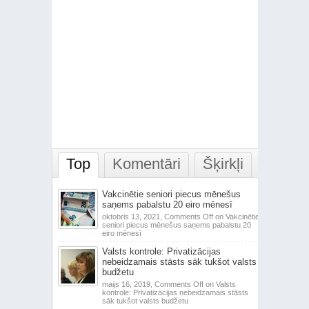
Top
Komentāri
Šķirkļi
Vakcinētie seniori piecus mēnešus
saņems pabalstu 20 eiro mēnesī
oktobris 13, 2021,
Comments Off
on Vakcinētie
seniori piecus mēnešus saņems pabalstu 20
eiro mēnesī
Valsts kontrole: Privatizācijas
nebeidzamais stāsts sāk tukšot valsts
budžetu
maijs 16, 2019,
Comments Off
on Valsts
kontrole: Privatizācijas nebeidzamais stāsts
sāk tukšot valsts budžetu