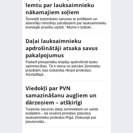
lemtu par lauksaimnieku
nākamajiem soļiem
Šonedēļ turpināsies sarunas ar politiķiem un
atsevišķu ministriju pārstāvjiem par lauksaimnieku
iesniegto prasību izpildi. “Mums ir būtiski...
Daļai lauksaimnieku
apdrošinātāji atsaka savus
pakalpojumus
Padarīt pieejamāku iespēju apdrošināt lauku
saimniecības. Tā ir viena no piecām Zemnieku
prasībām, kas izskanēja rīkojot protestus.
Aizvadītajā...
Viedokļi par PVN
samazināšanu augļiem un
dārzeņiem – atšķirīgi
Turpinās sarunas starp zemniekiem un valsts
iestādēm – kā novērst pirmdien plānotos
lauksaimnieku protestus Rīgā. Diskusijā par
pievienotās...