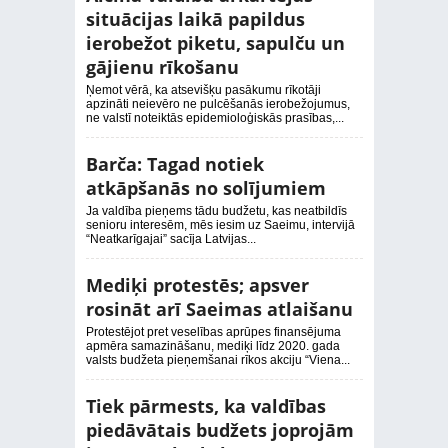
situācijas laikā papildus
ierobežot piketu, sapulču un
gājienu rīkošanu
Ņemot vērā, ka atsevišķu pasākumu rīkotāji
apzināti neievēro ne pulcēšanās ierobežojumus,
ne valstī noteiktās epidemioloģiskās prasības,...
Barča: Tagad notiek
atkāpšanās no solījumiem
Ja valdība pieņems tādu budžetu, kas neatbildīs
senioru interesēm, mēs iesim uz Saeimu, intervijā
“Neatkarīgajai” sacīja Latvijas...
Mediķi protestēs; apsver
rosināt arī Saeimas atlaišanu
Protestējot pret veselības aprūpes finansējuma
apmēra samazināšanu, mediķi līdz 2020. gada
valsts budžeta pieņemšanai rīkos akciju “Viena...
Tiek pārmests, ka valdības
piedāvātais budžets joprojām