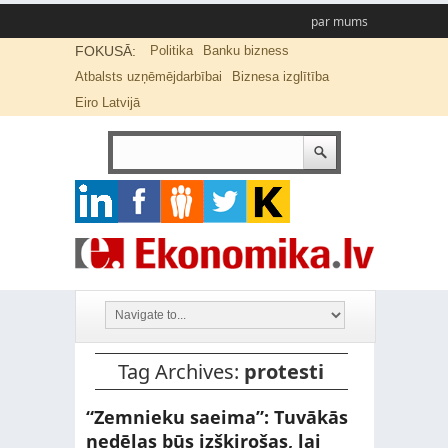
par mums
FOKUSĀ:
Politika
Banku bizness
Atbalsts uzņēmējdarbībai
Biznesa izglītība
Eiro Latvijā
Tag Archives:
protesti
“Zemnieku saeima”: Tuvākās
nedēļas būs izšķirošas, lai