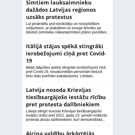
Simtiem lauksaimnieku
dažādos Latvijas reģionos
uzsāks protestus
Lai protestētu pret birokrātiju un neizpildītiem
solījumiem, ar plakātiem un smago tehniku ap
tūkstoš zemnieku nākampirmdien plāno pulcēties...
Itālijā stājas spēkā stingrāki
ierobežojumi cīņā pret Covid-
19
Itālijā stājušies spēkā stingrāki ierobežojumi cīņā
pret Covid-19, nevakcinētām personām liedzot
lielu daļu publisko pakalpojumu. Latvijas...
Latvija nosoda Krievijas
tiesībsargājošo iestāžu rīcību
pret protesta dalībniekiem
Latvija stingri nosoda Krievijas tiesībsargājošo
iestāžu rīcību pret 2021. gada 23. janvārī notikušo
protesta akciju dalībniekiem, kuri demokrātiskā...
Aicina valdību ārkārtējās