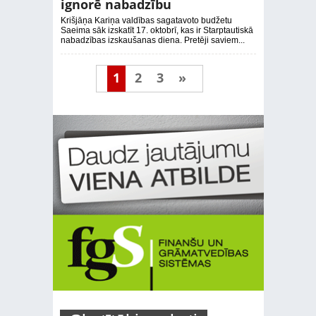
ignorē nabadzību
Krišjāņa Kariņa valdības sagatavoto budžetu
Saeima sāk izskatīt 17. oktobrī, kas ir Starptautiskā
nabadzības izskaušanas diena. Pretēji saviem...
1
2
3
»