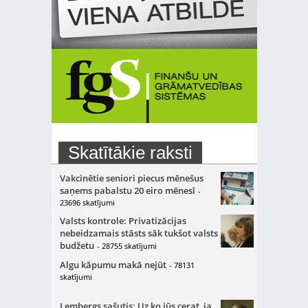
Skatītākie raksti
Vakcinētie seniori piecus mēnešus
saņems pabalstu 20 eiro mēnesī
-
23696 skatījumi
Valsts kontrole: Privatizācijas
nebeidzamais stāsts sāk tukšot valsts
budžetu
- 28755 skatījumi
Algu kāpumu makā nejūt
- 78131
skatījumi
Lembergs sašutis: Uz ko jūs cerat, ja