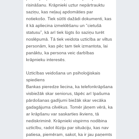
risināšanu. Krāpnieki uztur nepārtrauktu
saziņu, kas neļauj apdomāties par
notiekošo. Tiek sūtīti dažādi dokumenti, kas
it kā apliecina izmeklēšanu un “cietušā
statusu”, kā arī tiek lūgts šo saziņu turēt
noslēpumā. Tā tiek veidota uzticība ar viltus
personām, kas pēc tam tiek izmantota, lai
panāktu, ka persona veic darbības
krāpnieku interesēs.
Uzticības veidošana un psiholoģiskais
spiediens
Bankas pieredze liecina, ka telefonkrāpšana
visbiežāk skar seniorus, tāpēc arī īpašuma
pārdošanas gadījumi biežāk skar vecāka
gadagājuma cilvēkus. Tomēr jāņem vērā, ka
ar krāpšanu var saskarties ikviens, tā
nediskriminē. Krāpnieki vispirms nodibina
uzticību, radot ilūziju par situāciju, kas nav
patiesa, piemēram, sakot, ka ir jau paņemts