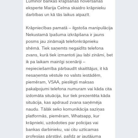
Luminor bankas krāpšanas novēršanas
eksperte Marija Celma skaidro krāpnieku
darbības un kā tās laikus atpazīt.
Krāpniecības pamatā – ilgstoša manipulācija
Nekustamā īpašuma izkrāpšana ir jauns
posms jau zināmajā telefonkrāpnieku
shēmā. Tiek saņemts negaidīts telefona
zvans, kurā tiek izmantoti jau labi zināmi, bet
ik pa laikam mainīgi scenāriji –
nepieciešamība pārbaudīt skaitītājus, it kā
nesaņemta vēstule no valsts iestādēm,
piemēram, VSAA, pieslēgti maksas
pakalpojumi telefona numuram vai kāda cita
izdomāta situācija, kur tiek prezentēta kāda
situācija, kas apdraud zvana saņēmēja
naudu. Tālāk seko komunikācija saziņas
platformās, piemēram, Whatsapp, kur
krāpnieki, uzdodoties par policijas vai
bankas darbinieku, vai citu uzticamas
profesijas pārstāvi, palīdz ar jautājuma