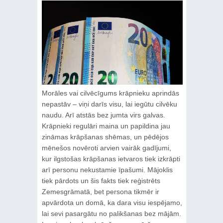
Morāles vai cilvēcīgums krāpnieku aprindās
nepastāv – viņi darīs visu, lai iegūtu cilvēku
naudu. Arī atstās bez jumta virs galvas.
Krāpnieki regulāri maina un papildina jau
zināmas krāpšanas shēmas, un pēdējos
mēnešos novēroti arvien vairāk gadījumi,
kur ilgstošas krāpšanas ietvaros tiek izkrāpti
arī personu nekustamie īpašumi. Mājoklis
tiek pārdots un šis fakts tiek reģistrēts
Zemesgrāmatā, bet persona tikmēr ir
apvārdota un domā, ka dara visu iespējamo,
lai sevi pasargātu no palikšanas bez mājām.