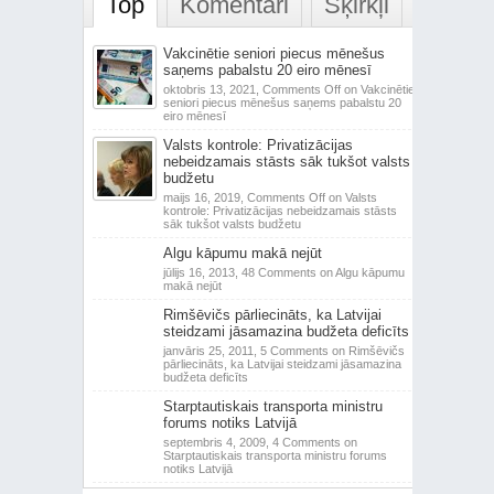
Top
Komentāri
Šķirkļi
Vakcinētie seniori piecus mēnešus
saņems pabalstu 20 eiro mēnesī
oktobris 13, 2021,
Comments Off
on Vakcinētie
seniori piecus mēnešus saņems pabalstu 20
eiro mēnesī
Valsts kontrole: Privatizācijas
nebeidzamais stāsts sāk tukšot valsts
budžetu
maijs 16, 2019,
Comments Off
on Valsts
kontrole: Privatizācijas nebeidzamais stāsts
sāk tukšot valsts budžetu
Algu kāpumu makā nejūt
jūlijs 16, 2013,
48 Comments
on Algu kāpumu
makā nejūt
Rimšēvičs pārliecināts, ka Latvijai
steidzami jāsamazina budžeta deficīts
janvāris 25, 2011,
5 Comments
on Rimšēvičs
pārliecināts, ka Latvijai steidzami jāsamazina
budžeta deficīts
Starptautiskais transporta ministru
forums notiks Latvijā
septembris 4, 2009,
4 Comments
on
Starptautiskais transporta ministru forums
notiks Latvijā