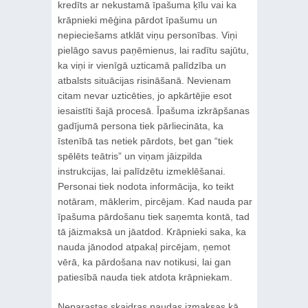
kredīts ar nekustamā īpašuma ķīlu vai ka
krāpnieki mēģina pārdot īpašumu un
nepieciešams atklāt viņu personības. Viņi
pielāgo savus paņēmienus, lai radītu sajūtu,
ka viņi ir vienīgā uzticamā palīdzība un
atbalsts situācijas risināšanā. Nevienam
citam nevar uzticēties, jo apkārtējie esot
iesaistīti šajā procesā. Īpašuma izkrāpšanas
gadījumā persona tiek pārliecināta, ka
īstenībā tas netiek pārdots, bet gan “tiek
spēlēts teātris” un viņam jāizpilda
instrukcijas, lai palīdzētu izmeklēšanai.
Personai tiek nodota informācija, ko teikt
notāram, māklerim, pircējam. Kad nauda par
īpašuma pārdošanu tiek saņemta kontā, tad
tā jāizmaksā un jāatdod. Krāpnieki saka, ka
nauda jānodod atpakaļ pircējam, ņemot
vērā, ka pārdošana nav notikusi, lai gan
patiesībā nauda tiek atdota krāpniekam.
Neparastas skaidras naudas izmaksas kā