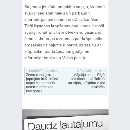
Saņemot jebkādu negaidītu saziņu, vienmēr
svarīgi saglabāt mieru un pārbaudīt
informācijas patiesumu oficiālos kanālos.
Tieši ilgstošas krāpšanas gadījumos ir īpaši
svarīgi runāt ar citiem cilvēkiem, paziņām,
ģimeni. Ja rodas aizdomas par krāpniecību,
drošākais risinājums ir pārtraukt saziņu ar
krāpnieku, par krāpšanas gadījumu
informējot banku un Valsts policiju.
< Iepriekšējais raksts
Nākošais raksts >
Zemo cenu grozos
Mājokļu cenas Rīgā
joprojām bieži trūkst
zemākas nekā Tallinā
daļas Memorandā
un Viļņā, atšķirība ir pat
noteikto produktu
divkārša
kategoriju