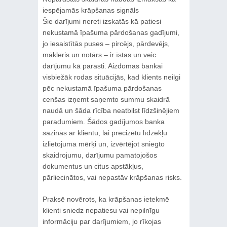
iespējamās krāpšanas signāls
Šie darījumi nereti izskatās kā patiesi
nekustamā īpašuma pārdošanas gadījumi,
jo iesaistītās puses – pircējs, pārdevējs,
mākleris un notārs – ir īstas un veic
darījumu kā parasti. Aizdomas bankai
visbiežāk rodas situācijās, kad klients neilgi
pēc nekustamā īpašuma pārdošanas
cenšas izņemt saņemto summu skaidrā
naudā un šāda rīcība neatbilst līdzšinējiem
paradumiem. Šādos gadījumos banka
sazinās ar klientu, lai precizētu līdzekļu
izlietojuma mērķi un, izvērtējot sniegto
skaidrojumu, darījumu pamatojošos
dokumentus un citus apstākļus,
pārliecinātos, vai nepastāv krāpšanas risks.
Praksē novērots, ka krāpšanas ietekmē
klienti sniedz nepatiesu vai nepilnīgu
informāciju par darījumiem, jo rīkojas