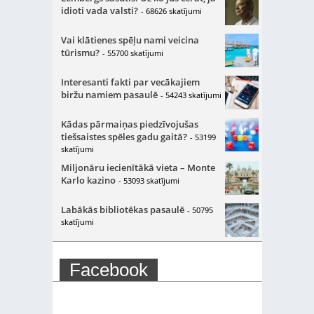
idioti vada valsti?
- 68626 skatījumi
Vai klātienes spēļu nami veicina
tūrismu?
- 55700 skatījumi
Interesanti fakti par vecākajiem
biržu namiem pasaulē
- 54243 skatījumi
Kādas pārmaiņas piedzīvojušas
tiešsaistes spēles gadu gaitā?
- 53199
skatījumi
Miljonāru iecienītākā vieta – Monte
Karlo kazino
- 53093 skatījumi
Labākās bibliotēkas pasaulē
- 50795
skatījumi
Facebook