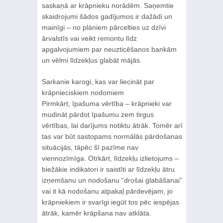
saskaņā ar krāpnieku norādēm. Saņemtie
skaidrojumi šādos gadījumos ir dažādi un
mainīgi – no plāniem pārcelties uz dzīvi
ārvalstīs vai veikt remontu līdz
apgalvojumiem par neuzticēšanos bankām
un vēlmi līdzekļus glabāt mājās.
Sarkanie karogi, kas var liecināt par
krāpnieciskiem nodomiem
Pirmkārt, īpašuma vērtība – krāpnieki var
mudināt pārdot īpašumu zem tirgus
vērtības, lai darījums notiktu ātrāk. Tomēr arī
tas var būt sastopams normālās pārdošanas
situācijās, tāpēc šī pazīme nav
viennozīmīga. Otrkārt, līdzekļu izlietojums –
biežākie indikatori ir saistīti ar līdzekļu ātru
izņemšanu un nodošanu “drošai glabāšanai”
vai it kā nodošanu atpakaļ pārdevējam, jo
krāpniekiem ir svarīgi iegūt tos pēc iespējas
ātrāk, kamēr krāpšana nav atklāta.