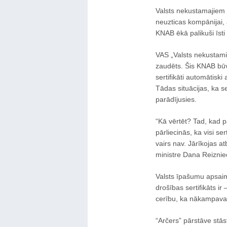
Valsts nekustamajiem 
neuzticas kompānijai, 
KNAB ēkā palikuši īsti
VAS „Valsts nekustami
zaudēts. Šis KNAB būv
sertifikāti automātisk
Tādas situācijas, ka se
parādījusies.
“Kā vērtēt? Tad, kad 
pārliecinās, ka visi ser
vairs nav. Jārīkojas at
ministre Dana Reiznie
Valsts īpašumu apsaimn
drošības sertifikāts ir
cerību, ka nākampavas
“Arčers” pārstāve stās