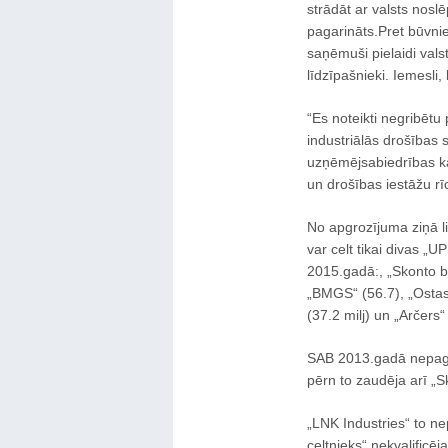
strādāt ar valsts nosl
pagarināts.Pret būvnie
saņēmuši pielaidi va
līdzīpašnieki. Iemesli,
“Es noteikti negribētu 
industriālās drošības s
uzņēmējsabiedrības kā
un drošības iestāžu rī
No apgrozījuma ziņā l
var celt tikai divas „
2015.gadā:, „Skonto bū
„BMGS“ (56.7), „Ostas 
(37.2 milj) un „Arčers“ 
SAB 2013.gadā nepagar
pērn to zaudēja arī „S
„LNK Industries“ to ne
celtnieks“ nekvalificē