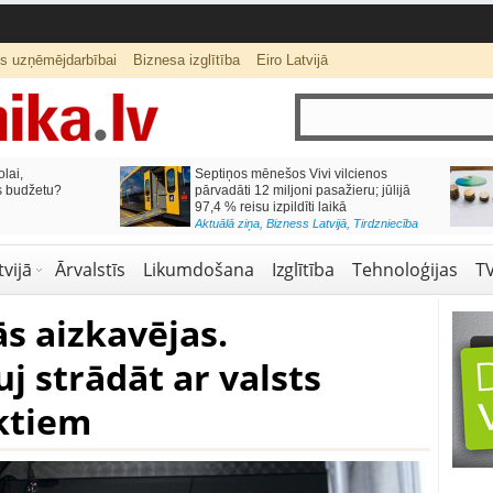
ts uzņēmējdarbībai
Biznesa izglītība
Eiro Latvijā
lai,
Septiņos mēnešos Vivi vilcienos
s budžetu?
pārvadāti 12 miljoni pasažieru; jūlijā
97,4 % reisu izpildīti laikā
Aktuālā ziņa
,
Bizness Latvijā
,
Tirdzniecība
vijā
Ārvalstīs
Likumdošana
Izglītība
Tehnoloģijas
T
s aizkavējas.
 strādāt ar valsts
ktiem