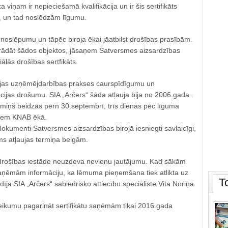
a viņam ir nepieciešamā kvalifikācija un ir šis sertifikāts
, un tad noslēdzām līgumu.
noslēpumu un tāpēc biroja ēkai jāatbilst drošības prasībām.
trādāt šādos objektos, jāsaņem Satversmes aizsardzības
iālās drošības sertfikāts.
ijas uzņēmējdarbības prakses caurspīdīgumu un
cijas drošumu. SIA „Arčers“ šāda atļauja bija no 2006.gada .
termiņš beidzās pērn 30.septembrī, trīs dienas pēc līguma
iem KNAB ēkā.
okumenti Satversmes aizsardzības birojā iesniegti savlaicīgi,
s atļaujas termiņa beigām.
 drošības iestāde neuzdeva nevienu jautājumu. Kad sākām
 saņēmām informāciju, ka lēmuma pieņemšana tiek atlikta uz
T
dīja SIA „Arčers“ sabiedrisko attiecību speciāliste Vita Noriņa.
ikumu pagarināt sertifikātu saņēmām tikai 2016.gada