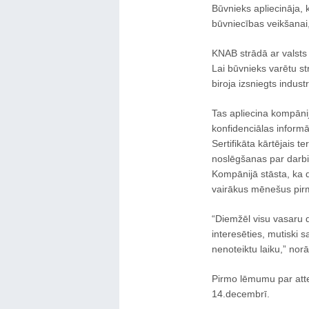
Būvnieks apliecināja, k
būvniecības veikšanai
KNAB strādā ar valsts 
Lai būvnieks varētu s
biroja izsniegts industr
Tas apliecina kompān
konfidenciālas informā
Sertifikāta kārtējais 
noslēgšanas par darb
Kompānijā stāsta, ka d
vairākus mēnešus pirm
“Diemžēl visu vasaru
interesēties, mutiski
nenoteiktu laiku,” norā
Pirmo lēmumu par atte
14.decembrī.