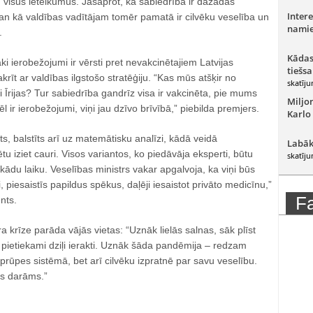
 visus ieteikumus. Jāsaprot, ka sabiedrībā ir dažādas
Intere
an kā valdības vadītājam tomēr pamatā ir cilvēku veselība un
namie
.
Kādas
āki ierobežojumi ir vērsti pret nevakcinētajiem Latvijas
tiešsa
krīt ar valdības ilgstošo stratēģiju. “Kas mūs atšķir no
skatīju
i Īrijas? Tur sabiedrība gandrīz visa ir vakcinēta, pie mums
Miljo
l ir ierobežojumi, viņi jau dzīvo brīvībā,” piebilda premjers.
Karlo
, balstīts arī uz matemātisku analīzi, kādā veidā
Labāk
ētu iziet cauri. Visos variantos, ko piedāvāja eksperti, būtu
skatīju
kādu laiku. Veselības ministrs vakar apgalvoja, ka viņi būs
, piesaistīs papildus spēkus, daļēji iesaistot privāto medicīnu,”
F
nts.
a krīze parāda vājās vietas: “Uznāk lielās salnas, sāk plīst
 pietiekami dziļi ierakti. Uznāk šāda pandēmija – redzam
prūpes sistēmā, bet arī cilvēku izpratnē par savu veselību.
as darāms.”