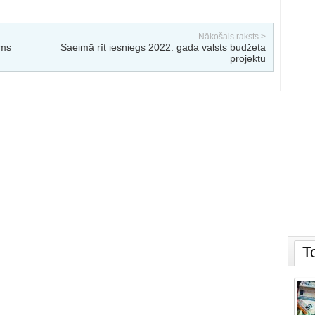
Nākošais raksts >
ems
Saeimā rīt iesniegs 2022. gada valsts budžeta
projektu
T