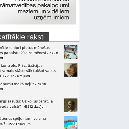
atītākie raksti
nētie seniori piecus mēnešus
s pabalstu 20 eiro mēnesī
- 23668
mi
 kontrole: Privatizācijas
zamais stāsts sāk tukšot valsts
tu
- 28725 skatījumi
kāpumu makā nejūt
- 78090
mi
gs sašutis: Uz ko jūs cerat, ja
 vada valsti?
- 68612 skatījumi
ātienes spēļu nami veicina
mu?
- 55584 skatījumi