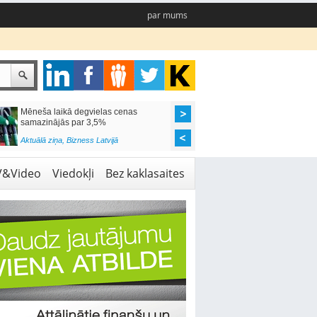
par mums
Mēneša laikā degvielas cenas
Rīgas pašvaldības sko
samazinājās par 3,5%
pieejamas 192 vietas 
Aktuālā ziņa
,
Bizness Latvijā
Aktuālā ziņa
,
Izglītība
V&Video
Viedokļi
Bez kaklasaites