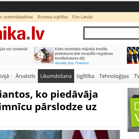
ts uzņēmējdarbībai
Biznesa izglītība
Eiro Latvijā
ās var izmaksāt
Katrs desmitais mājokļa kredīta
pieteikums tiek noraidīts negatīvas
kredītvēstures dēļ
Aktuālā ziņa
,
Finanses
vijā
Ārvalstīs
Likumdošana
Izglītība
Tehnoloģijas
T
riantos, ko piedāvāja
limnīcu pārslodze uz