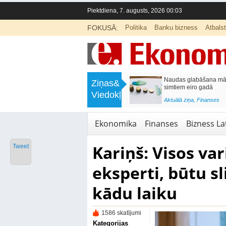
Piektdiena, 7. augusts, 2026 00:03
FOKUSĀ:
Politika
Banku bizness
Atbals
>
Septiņos mēnešos Vivi vilcienos
Naudas glabāšana māj
Ziņas&
pārvadāti 12 miljoni pasažieru; jūlijā
simtiem eiro gadā
Viedokļi
97,4 % reisu izpildīti laikā
<
Aktuālā ziņa
,
Finanses
Aktuālā ziņa
,
Bizness Latvijā
,
Tirdzniecība
Ekonomika
Finanses
Bizness Lat
Kariņš: Visos va
Tweet
eksperti, būtu s
kādu laiku
1586 skatījumi
Kategorijas