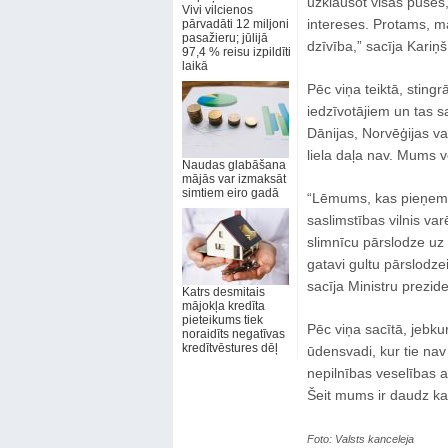
uzklausot visas puses,
Vivi vilcienos
intereses. Protams, m
pārvadāti 12 miljoni
pasažieru; jūlijā
dzīvība,” sacīja Kariņš
97,4 % reisu izpildīti
laikā
Pēc viņa teiktā, stingr
iedzīvotājiem un tas sa
Dānijas, Norvēģijas va
liela daļa nav. Mums vē
Naudas glabāšana
mājās var izmaksāt
simtiem eiro gadā
“Lēmums, kas pieņemts
saslimstības vilnis var
slimnīcu pārslodze uz 
gatavi gultu pārslodzei
sacīja Ministru prezide
Katrs desmitais
mājokļa kredīta
pieteikums tiek
Pēc viņa sacītā, jebkur
noraidīts negatīvas
kredītvēstures dēļ
ūdensvadi, kur tie nav
nepilnības veselības a
Šeit mums ir daudz k
Foto: Valsts kanceleja