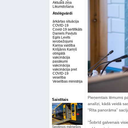
Aktuālā ziņa
Likumdošana
Atslēgvārdi
ārkārtas situācija
COVID-19
Covid-19 sertifikāts
Daniels Pavļuts
Egils Levits
ierobežojumi
Kariņa valdība
Krišjānis Kariņš
obligātā
vakcinācija
pasākumi
vakcinācija
vakcinācija pret
COVID-19
veselība
Veselības ministrija
Pieņemtais lēmums par
Saistītais
analīzi, kādā veidā sas
“Rīta panorāma” sacīja
“Šobrīd galvenais visi
Septiņos mēnešos