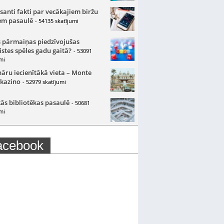
santi fakti par vecākajiem biržu
m pasaulē
- 54135 skatījumi
 pārmaiņas piedzīvojušas
istes spēles gadu gaitā?
- 53091
mi
nāru iecienītākā vieta – Monte
 kazino
- 52979 skatījumi
ās bibliotēkas pasaulē
- 50681
mi
acebook