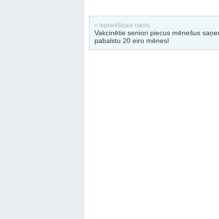
< Iepriekšējais raksts
Vakcinētie seniori piecus mēnešus saņ
pabalstu 20 eiro mēnesī