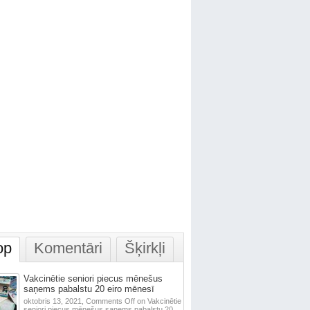
op
Komentāri
Šķirkļi
Vakcinētie seniori piecus mēnešus
saņems pabalstu 20 eiro mēnesī
oktobris 13, 2021,
Comments Off
on Vakcinētie
seniori piecus mēnešus saņems pabalstu 20