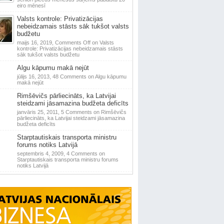
eiro mēnesī
Valsts kontrole: Privatizācijas
nebeidzamais stāsts sāk tukšot valsts
budžetu
maijs 16, 2019,
Comments Off
on Valsts
kontrole: Privatizācijas nebeidzamais stāsts
sāk tukšot valsts budžetu
Algu kāpumu makā nejūt
jūlijs 16, 2013,
48 Comments
on Algu kāpumu
makā nejūt
Rimšēvičs pārliecināts, ka Latvijai
steidzami jāsamazina budžeta deficīts
janvāris 25, 2011,
5 Comments
on Rimšēvičs
pārliecināts, ka Latvijai steidzami jāsamazina
budžeta deficīts
Starptautiskais transporta ministru
forums notiks Latvijā
septembris 4, 2009,
4 Comments
on
Starptautiskais transporta ministru forums
notiks Latvijā