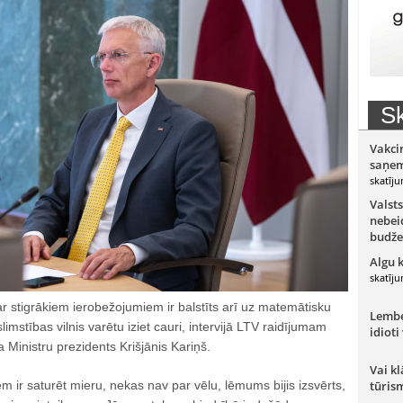
Sk
Vakci
saņem
skatīju
Valsts
nebeid
budže
Algu 
skatīju
 stigrākiem ierobežojumiem ir balstīts arī uz matemātisku
Lember
limstības vilnis varētu iziet cauri, intervijā LTV raidījumam
idioti
 Ministru prezidents Krišjānis Kariņš.
Vai kl
em ir saturēt mieru, nekas nav par vēlu, lēmums bijis izsvērts,
tūris