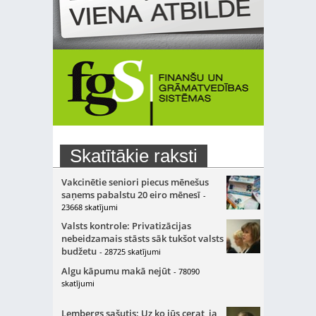
Skatītākie raksti
Vakcinētie seniori piecus mēnešus
saņems pabalstu 20 eiro mēnesī
-
23668 skatījumi
Valsts kontrole: Privatizācijas
nebeidzamais stāsts sāk tukšot valsts
budžetu
- 28725 skatījumi
Algu kāpumu makā nejūt
- 78090
skatījumi
Lembergs sašutis: Uz ko jūs cerat, ja