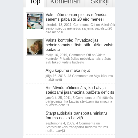
Top
Komentāri
Šķirkļi
Vakcinētie seniori piecus mēnešus
saņems pabalstu 20 eiro mēnesī
oktobris 13, 2021,
Comments Off
on Vakcinētie
seniori piecus mēnešus saņems pabalstu 20
eiro mēnesī
Valsts kontrole: Privatizācijas
nebeidzamais stāsts sāk tukšot valsts
budžetu
maijs 16, 2019,
Comments Off
on Valsts
kontrole: Privatizācijas nebeidzamais stāsts
sāk tukšot valsts budžetu
Algu kāpumu makā nejūt
jūlijs 16, 2013,
48 Comments
on Algu kāpumu
makā nejūt
Rimšēvičs pārliecināts, ka Latvijai
steidzami jāsamazina budžeta deficīts
janvāris 25, 2011,
5 Comments
on Rimšēvičs
pārliecināts, ka Latvijai steidzami jāsamazina
budžeta deficīts
Starptautiskais transporta ministru
forums notiks Latvijā
septembris 4, 2009,
4 Comments
on
Starptautiskais transporta ministru forums
notiks Latvijā