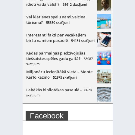
idioti vada valsti?
- 68612 skatījumi
Vai klātienes spēļu nami veicina
tūrismu?
- 55580 skatījumi
Interesanti fakti par vecākajiem
biržu namiem pasaulē
- 54131 skatījumi
Kādas pārmaiņas piedzīvojušas
tiešsaistes spēles gadu gaitā?
- 53087
skatījumi
Miljonāru iecienītākā vieta – Monte
Karlo kazino
- 52975 skatījumi
Labākās bibliotēkas pasaulē
- 50678
skatījumi
Facebook