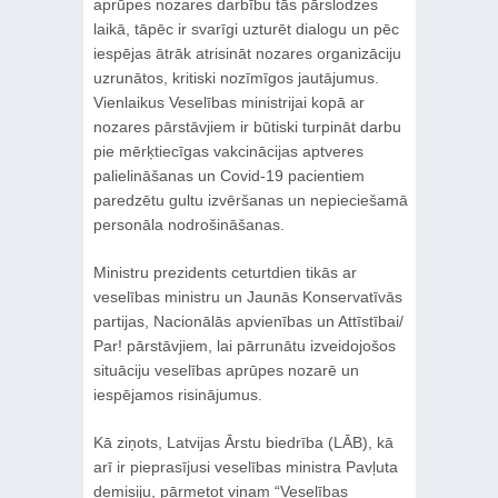
aprūpes nozares darbību tās pārslodzes
laikā, tāpēc ir svarīgi uzturēt dialogu un pēc
iespējas ātrāk atrisināt nozares organizāciju
uzrunātos, kritiski nozīmīgos jautājumus.
Vienlaikus Veselības ministrijai kopā ar
nozares pārstāvjiem ir būtiski turpināt darbu
pie mērķtiecīgas vakcinācijas aptveres
palielināšanas un Covid-19 pacientiem
paredzētu gultu izvēršanas un nepieciešamā
personāla nodrošināšanas.
Ministru prezidents ceturtdien tikās ar
veselības ministru un Jaunās Konservatīvās
partijas, Nacionālās apvienības un Attīstībai/
Par! pārstāvjiem, lai pārrunātu izveidojošos
situāciju veselības aprūpes nozarē un
iespējamos risinājumus.
Kā ziņots, Latvijas Ārstu biedrība (LĀB), kā
arī ir pieprasījusi veselības ministra Pavļuta
demisiju, pārmetot viņam “Veselības