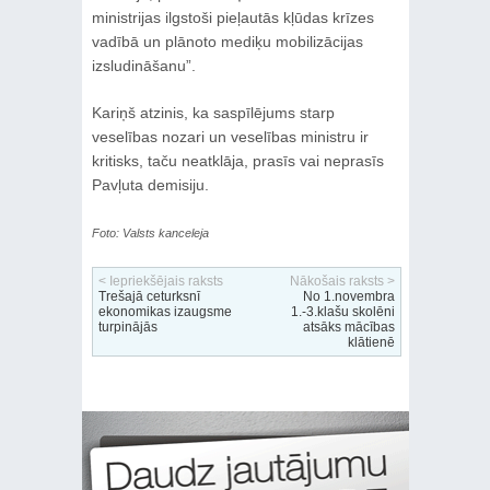
ministrijas ilgstoši pieļautās kļūdas krīzes
vadībā un plānoto mediķu mobilizācijas
izsludināšanu”.
Kariņš atzinis, ka saspīlējums starp
veselības nozari un veselības ministru ir
kritisks, taču neatklāja, prasīs vai neprasīs
Pavļuta demisiju.
Foto: Valsts kanceleja
< Iepriekšējais raksts
Nākošais raksts >
Trešajā ceturksnī
No 1.novembra
ekonomikas izaugsme
1.-3.klašu skolēni
turpinājās
atsāks mācības
klātienē