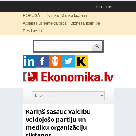
par mums
FOKUSĀ:
Politika
Banku bizness
Atbalsts uzņēmējdarbībai
Biznesa izglītība
Eiro Latvijā
Kariņš sasauc valdību
veidojošo partiju un
mediķu organizāciju
tikšanos