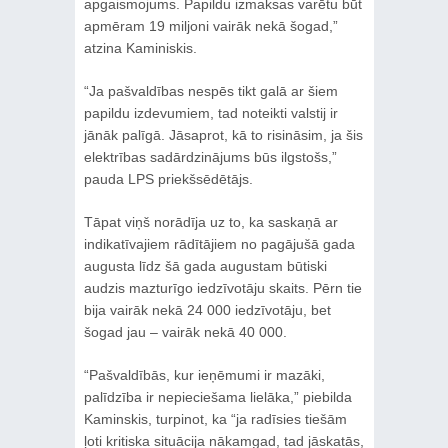
apgaismojums. Papildu izmaksas varētu būt
apmēram 19 miljoni vairāk nekā šogad,”
atzina Kaminiskis.
“Ja pašvaldības nespēs tikt galā ar šiem
papildu izdevumiem, tad noteikti valstij ir
jānāk palīgā. Jāsaprot, kā to risināsim, ja šis
elektrības sadārdzinājums būs ilgstošs,”
pauda LPS priekšsēdētājs.
Tāpat viņš norādīja uz to, ka saskaņā ar
indikatīvajiem rādītājiem no pagājušā gada
augusta līdz šā gada augustam būtiski
audzis mazturīgo iedzīvotāju skaits. Pērn tie
bija vairāk nekā 24 000 iedzīvotāju, bet
šogad jau – vairāk nekā 40 000.
“Pašvaldībās, kur ieņēmumi ir mazāki,
palīdzība ir nepieciešama lielāka,” piebilda
Kaminskis, turpinot, ka “ja radīsies tiešām
ļoti kritiska situācija nākamgad, tad jāskatās,