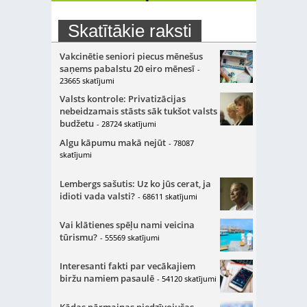
Skatītākie raksti
Vakcinētie seniori piecus mēnešus
saņems pabalstu 20 eiro mēnesī
-
23665 skatījumi
Valsts kontrole: Privatizācijas
nebeidzamais stāsts sāk tukšot valsts
budžetu
- 28724 skatījumi
Algu kāpumu makā nejūt
- 78087
skatījumi
Lembergs sašutis: Uz ko jūs cerat, ja
idioti vada valsti?
- 68611 skatījumi
Vai klātienes spēļu nami veicina
tūrismu?
- 55569 skatījumi
Interesanti fakti par vecākajiem
biržu namiem pasaulē
- 54120 skatījumi
Kādas pārmaiņas piedzīvojušas