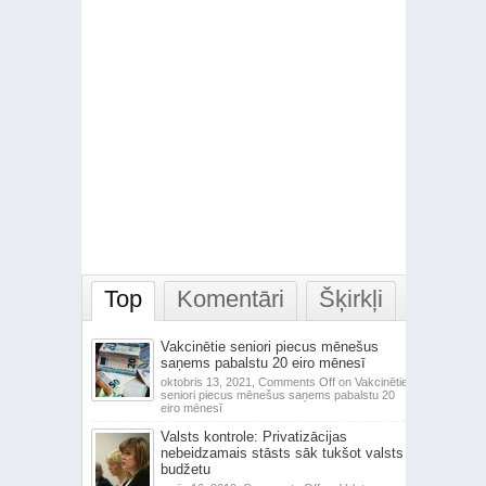
Top
Komentāri
Šķirkļi
Vakcinētie seniori piecus mēnešus
saņems pabalstu 20 eiro mēnesī
oktobris 13, 2021,
Comments Off
on Vakcinētie
seniori piecus mēnešus saņems pabalstu 20
eiro mēnesī
Valsts kontrole: Privatizācijas
nebeidzamais stāsts sāk tukšot valsts
budžetu