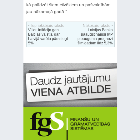
kā palīdzēt šiem cilvēkiem un pašvaldībām
jau nākamajā gadā.”
< Iepriekšējais raksts
Nākošais raksts >
Vilks: Inflācija gan
Latvijas Banka
Baltijas valstīs, gan
paaugstinājusi IKP
Latvijā varētu pārsniegt
pieauguma prognozi
5%
šim gadam līdz 5,3%