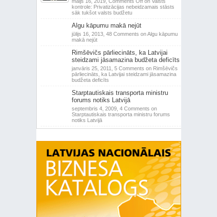
maijs 16, 2019,
Comments Off
on Valsts
kontrole: Privatizācijas nebeidzamais stāsts
sāk tukšot valsts budžetu
Algu kāpumu makā nejūt
jūlijs 16, 2013,
48 Comments
on Algu kāpumu
makā nejūt
Rimšēvičs pārliecināts, ka Latvijai
steidzami jāsamazina budžeta deficīts
janvāris 25, 2011,
5 Comments
on Rimšēvičs
pārliecināts, ka Latvijai steidzami jāsamazina
budžeta deficīts
Starptautiskais transporta ministru
forums notiks Latvijā
septembris 4, 2009,
4 Comments
on
Starptautiskais transporta ministru forums
notiks Latvijā