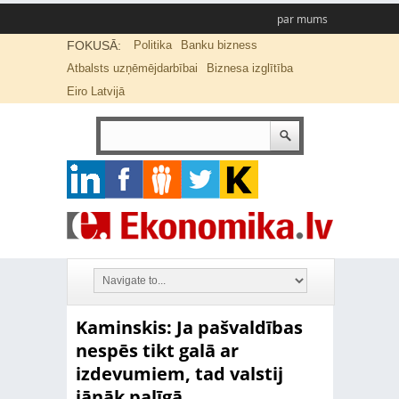
par mums
FOKUSĀ:
Politika
Banku bizness
Atbalsts uzņēmējdarbībai
Biznesa izglītība
Eiro Latvijā
Kaminskis: Ja pašvaldības
nespēs tikt galā ar
izdevumiem, tad valstij
jānāk palīgā