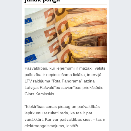
Pašvaldībās, kur ieņēmumi ir mazāki, valsts
palīdzība ir nepieciešama lielāka, intervijā
LTV raidījumā “Rīta Panorāma” atzina
Latvijas Pašvaldību savienības priekšsēdis
Gints Kaminskis.
“Elektrības cenas pieaug un pašvaldībās
iepirkumu rezultāti rāda, ka tas ir pat
vairākkārt. Kur var pašvaldības ciest – tas ir
elektroapgaismojums, iestāžu