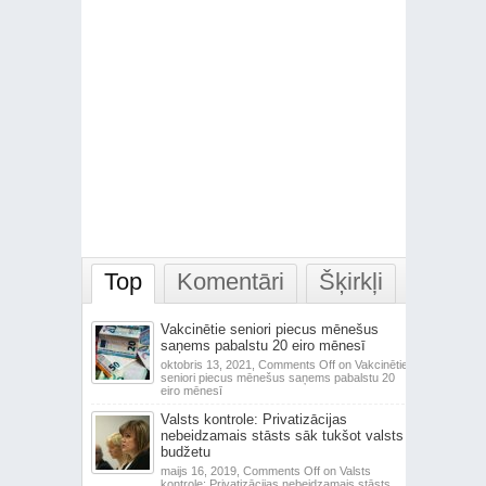
Top
Komentāri
Šķirkļi
Vakcinētie seniori piecus mēnešus
saņems pabalstu 20 eiro mēnesī
oktobris 13, 2021,
Comments Off
on Vakcinētie
seniori piecus mēnešus saņems pabalstu 20
eiro mēnesī
Valsts kontrole: Privatizācijas
nebeidzamais stāsts sāk tukšot valsts
budžetu
maijs 16, 2019,
Comments Off
on Valsts
kontrole: Privatizācijas nebeidzamais stāsts