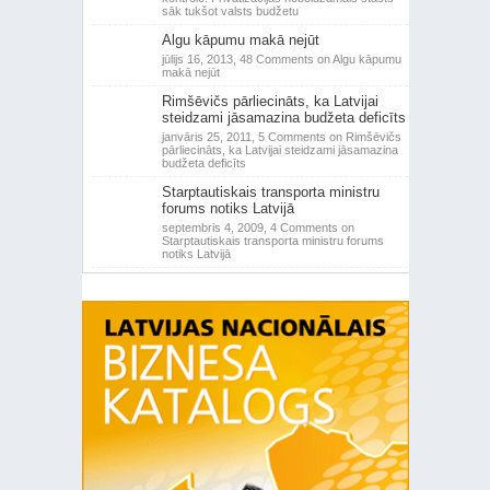
sāk tukšot valsts budžetu
Algu kāpumu makā nejūt
jūlijs 16, 2013,
48 Comments
on Algu kāpumu
makā nejūt
Rimšēvičs pārliecināts, ka Latvijai
steidzami jāsamazina budžeta deficīts
janvāris 25, 2011,
5 Comments
on Rimšēvičs
pārliecināts, ka Latvijai steidzami jāsamazina
budžeta deficīts
Starptautiskais transporta ministru
forums notiks Latvijā
septembris 4, 2009,
4 Comments
on
Starptautiskais transporta ministru forums
notiks Latvijā