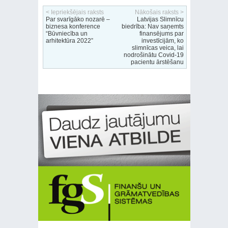
< Iepriekšējais raksts
Nākošais raksts >
Par svarīgāko nozarē –
Latvijas Slimnīcu
biznesa konference
biedrība: Nav saņemts
“Būvniecība un
finansējums par
arhitektūra 2022”
investīcijām, ko
slimnīcas veica, lai
nodrošinātu Covid-19
pacientu ārstēšanu