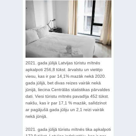
2021. gada jūlijā Latvijas tūristu mītnēs
apkalpoti 256,8 tūkst. ārvalstu un vietējo
viesu, kas ir par 14,1% mazāk nekā 2020.
gada jūlijā, bet divas reizes vairāk nekā
jūnijā, liecina Centrālās statistikas pārvaldes
dati. Viesi tūristu mītnēs pavadīja 452 tūkst.
nakšu, kas ir par 17,1 % mazāk, salīdzinot
ar pagājušā gada jūliju un 2,1 reizi vairāk
nekā jūnijā.
2021. gada jūlijā tūristu mītnēs tika apkalpoti
172,9 tūkst. Latvijas iedzīvotāju, kas ir par