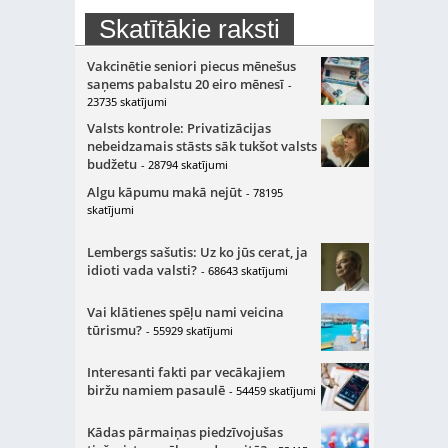
Skatītākie raksti
Vakcinētie seniori piecus mēnešus
saņems pabalstu 20 eiro mēnesī
-
23735 skatījumi
Valsts kontrole: Privatizācijas
nebeidzamais stāsts sāk tukšot valsts
budžetu
- 28794 skatījumi
Algu kāpumu makā nejūt
- 78195
skatījumi
Lembergs sašutis: Uz ko jūs cerat, ja
idioti vada valsti?
- 68643 skatījumi
Vai klātienes spēļu nami veicina
tūrismu?
- 55929 skatījumi
Interesanti fakti par vecākajiem
biržu namiem pasaulē
- 54459 skatījumi
Kādas pārmaiņas piedzīvojušas