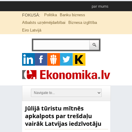
par mums
FOKUSĀ:
Politika
Banku bizness
Atbalsts uzņēmējdarbībai
Biznesa izglītība
Eiro Latvijā
Jūlijā tūristu mītnēs
apkalpots par trešdaļu
vairāk Latvijas iedzīvotāju