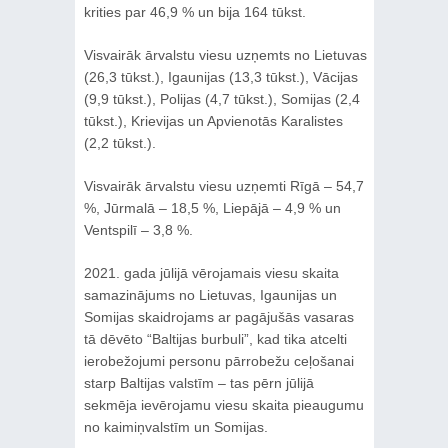
krities par 46,9 % un bija 164 tūkst.
Visvairāk ārvalstu viesu uzņemts no Lietuvas
(26,3 tūkst.), Igaunijas (13,3 tūkst.), Vācijas
(9,9 tūkst.), Polijas (4,7 tūkst.), Somijas (2,4
tūkst.), Krievijas un Apvienotās Karalistes
(2,2 tūkst.).
Visvairāk ārvalstu viesu uzņemti Rīgā – 54,7
%, Jūrmalā – 18,5 %, Liepājā – 4,9 % un
Ventspilī – 3,8 %.
2021. gada jūlijā vērojamais viesu skaita
samazinājums no Lietuvas, Igaunijas un
Somijas skaidrojams ar pagājušās vasaras
tā dēvēto “Baltijas burbuli”, kad tika atcelti
ierobežojumi personu pārrobežu ceļošanai
starp Baltijas valstīm – tas pērn jūlijā
sekmēja ievērojamu viesu skaita pieaugumu
no kaimiņvalstīm un Somijas.