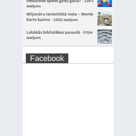
tiešsaistes spēles gadu gaitā?
- 53415
skatījumi
Miljonāru iecienītākā vieta – Monte
Karlo kazino
- 53322 skatījumi
Labākās bibliotēkas pasaulē
- 51024
skatījumi
Facebook