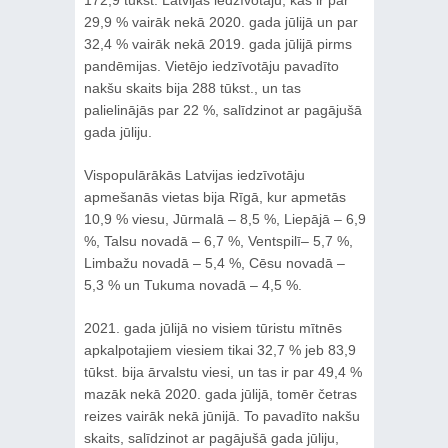
29,9 % vairāk nekā 2020. gada jūlijā un par
32,4 % vairāk nekā 2019. gada jūlijā pirms
pandēmijas. Vietējo iedzīvotāju pavadīto
nakšu skaits bija 288 tūkst., un tas
palielinājās par 22 %, salīdzinot ar pagājušā
gada jūliju.
Vispopulārākās Latvijas iedzīvotāju
apmešanās vietas bija Rīgā, kur apmetās
10,9 % viesu, Jūrmalā – 8,5 %, Liepājā – 6,9
%, Talsu novadā – 6,7 %, Ventspilī– 5,7 %,
Limbažu novadā – 5,4 %, Cēsu novadā –
5,3 % un Tukuma novadā – 4,5 %.
2021. gada jūlijā no visiem tūristu mītnēs
apkalpotajiem viesiem tikai 32,7 % jeb 83,9
tūkst. bija ārvalstu viesi, un tas ir par 49,4 %
mazāk nekā 2020. gada jūlijā, tomēr četras
reizes vairāk nekā jūnijā. To pavadīto nakšu
skaits, salīdzinot ar pagājušā gada jūliju,