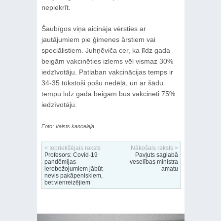
nepiekrīt.
Šaubīgos viņa aicināja vērsties ar
jautājumiem pie ģimenes ārstiem vai
speciālistiem. Juhņēviča cer, ka līdz gada
beigām vakcinēties izlems vēl vismaz 30%
iedzīvotāju. Patlaban vakcinācijas temps ir
34-35 tūkstoši pošu nedēļā, un ar šādu
tempu līdz gada beigām būs vakcinēti 75%
iedzīvotāju.
Foto: Valsts kanceleja
< Iepriekšējais raksts
Nākošais raksts >
Profesors: Covid-19
Pavļuts saglabā
pandēmijas
veselības ministra
ierobežojumiem jābūt
amatu
nevis pakāpeniskiem,
bet vienreizējiem