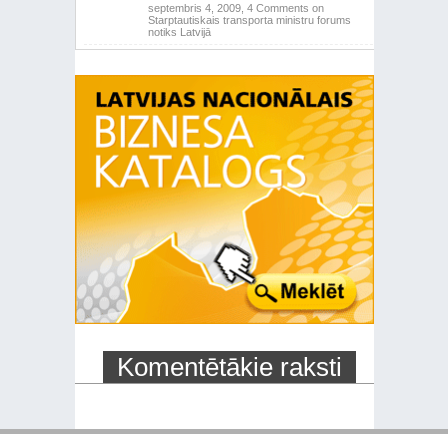
septembris 4, 2009,
4 Comments
on
Starptautiskais transporta ministru forums
notiks Latvijā
Komentētākie raksti