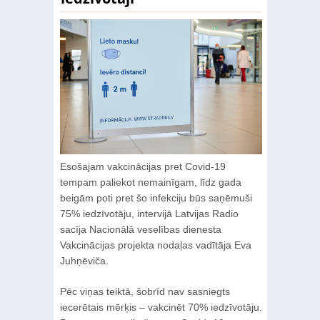
Esošajam vakcinācijas pret Covid-19
tempam paliekot nemainīgam, līdz gada
beigām poti pret šo infekciju būs saņēmuši
75% iedzīvotāju, intervijā Latvijas Radio
sacīja Nacionālā veselības dienesta
Vakcinācijas projekta nodaļas vadītāja Eva
Juhņēviča.
Pēc viņas teiktā, šobrīd nav sasniegts
iecerētais mērķis – vakcinēt 70% iedzīvotāju.