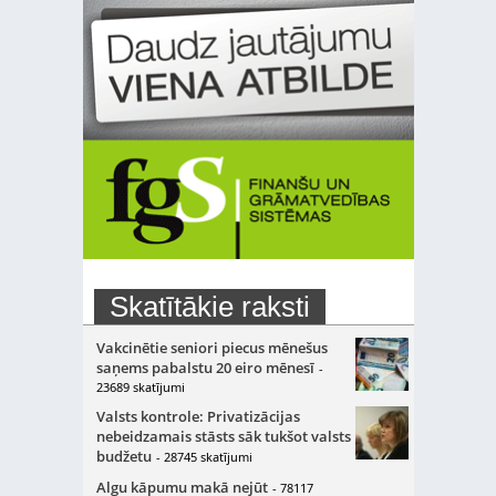
Skatītākie raksti
Vakcinētie seniori piecus mēnešus
saņems pabalstu 20 eiro mēnesī
-
23689 skatījumi
Valsts kontrole: Privatizācijas
nebeidzamais stāsts sāk tukšot valsts
budžetu
- 28745 skatījumi
Algu kāpumu makā nejūt
- 78117