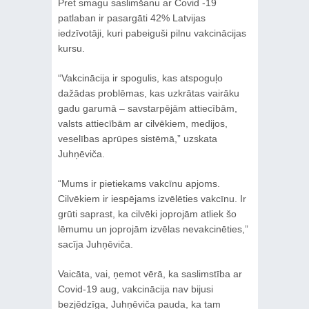
Pret smagu saslimšanu ar Covid -19
patlaban ir pasargāti 42% Latvijas
iedzīvotāji, kuri pabeiguši pilnu vakcinācijas
kursu.
“Vakcinācija ir spogulis, kas atspoguļo
dažādas problēmas, kas uzkrātas vairāku
gadu garumā – savstarpējām attiecībām,
valsts attiecībām ar cilvēkiem, medijos,
veselības aprūpes sistēmā,” uzskata
Juhņēviča.
“Mums ir pietiekams vakcīnu apjoms.
Cilvēkiem ir iespējams izvēlēties vakcīnu. Ir
grūti saprast, ka cilvēki joprojām atliek šo
lēmumu un joprojām izvēlas nevakcinēties,”
sacīja Juhņēviča.
Vaicāta, vai, ņemot vērā, ka saslimstība ar
Covid-19 aug, vakcinācija nav bijusi
bezjēdzīga, Juhņēviča pauda, ka tam