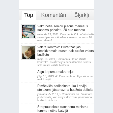
Top
Komentāri
Šķirkļi
Vakcinētie seniori piecus mēnešus
saņems pabalstu 20 eiro mēnesī
oktobris 13, 2021,
Comments Off
on Vakcinētie
seniori piecus mēnešus saņems pabalstu 20
eiro mēnesī
Valsts kontrole: Privatizācijas
nebeidzamais stāsts sāk tukšot valsts
budžetu
maijs 16, 2019,
Comments Off
on Valsts
kontrole: Privatizācijas nebeidzamais stāsts
sāk tukšot valsts budžetu
Algu kāpumu makā nejūt
jūlijs 16, 2013,
48 Comments
on Algu kāpumu
makā nejūt
Rimšēvičs pārliecināts, ka Latvijai
steidzami jāsamazina budžeta deficīts
janvāris 25, 2011,
5 Comments
on Rimšēvičs
pārliecināts, ka Latvijai steidzami jāsamazina
budžeta deficīts
Starptautiskais transporta ministru
forums notiks Latvijā