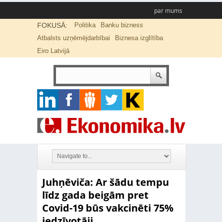
par mums
FOKUSĀ:
Politika
Banku bizness
Atbalsts uzņēmējdarbībai
Biznesa izglītība
Eiro Latvijā
Juhņēviča: Ar šādu tempu
līdz gada beigām pret
Covid-19 būs vakcinēti 75%
iedzīvotāji