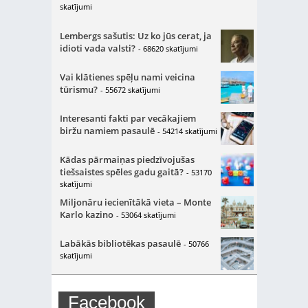
skatījumi
Lembergs sašutis: Uz ko jūs cerat, ja
idioti vada valsti?
- 68620 skatījumi
Vai klātienes spēļu nami veicina
tūrismu?
- 55672 skatījumi
Interesanti fakti par vecākajiem
biržu namiem pasaulē
- 54214 skatījumi
Kādas pārmaiņas piedzīvojušas
tiešsaistes spēles gadu gaitā?
- 53170
skatījumi
Miljonāru iecienītākā vieta – Monte
Karlo kazino
- 53064 skatījumi
Labākās bibliotēkas pasaulē
- 50766
skatījumi
Facebook