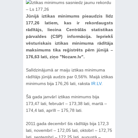
Jūnijā iztikas minimums pieaudzis līdz
177,26 latiem, kas ir rekordaugsts
rādītājs, liecina Centrālās statistikas
pārvaldes (CSP) informācija. Iepriekš
vēsturiskais iztikas minimuma rādītāja
maksimums tika reģistrēts pērn jūnijā –
176,63 lati, ziņo "Nozare.lv".
Salīdzinājumā ar maiju iztikas minimuma
rādītājs jūnijā audzis par 0,56%. Maijā iztikas
minimums bija 176,26 lati, raksta
IR.LV
.
Šā gada janvārī iztikas minimums bija
173,47 lati, februārī – 173,38 lati, martā –
174,4 lati, aprīlī – 175,78 lati.
2011.gada decembrī šis rādītājs bija 172,3
lati, novembrī – 172,05 lati, oktobrī – 172,75
lati, septembrī – 172,25 lati, augustā –