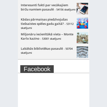
Interesanti fakti par vecākajiem
biržu namiem pasaulē
- 54156 skatījumi
Kādas pārmaiņas piedzīvojušas
tiešsaistes spēles gadu gaitā?
- 53112
skatījumi
Miljonāru iecienītākā vieta – Monte
Karlo kazino
- 53001 skatījumi
Labākās bibliotēkas pasaulē
- 50704
skatījumi
Facebook