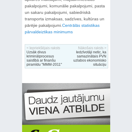
pakalpojumi, komunālie pakalpojumi, pasta
un sakaru pakalpojumi, sabiedriskā
transporta izmaksas, sadzīves, kultūras un
pārējie pakalpojumi.
Centrālās statistikas
pārvalde
iztikas minimums
< Iepriekšējais raksts
Nākošais raksts >
Uzsāk divus
Iedzīvotāji netic, ka
kriminālprocesus
samazinātais PVN
saistībā ar finanšu
uzlabos ekonomisko
piramīdu "MMM-2011"
situāciju