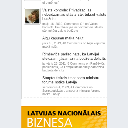
eiro mēnesī
Valsts kontrole: Privatizācijas
nebeidzamais stāsts sāk tukšot valsts
budžetu
maijs 16, 2019,
Comments Off
on Valsts
kontrole: Privatizācijas nebeidzamais stāsts
sāk tukšot valsts budžetu
Algu kāpumu makā nejūt
jūlijs 16, 2013,
48 Comments
on Algu kāpumu
makā nejūt
Rimšēvičs pārliecināts, ka Latvijai
steidzami jāsamazina budžeta deficīts
janvāris 25, 2011,
5 Comments
on Rimšēvičs
pārliecināts, ka Latvijai steidzami jāsamazina
budžeta deficīts
Starptautiskais transporta ministru
forums notiks Latvijā
septembris 4, 2009,
4 Comments
on
Starptautiskais transporta ministru forums
notiks Latvijā