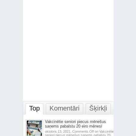
Top
Komentāri
Šķirkļi
Vakcinētie seniori piecus mēnešus
saņems pabalstu 20 eiro mēnesī
oktobris 13, 2021,
Comments Off
on Vakcinētie
seniori piecus mēnešus saņems pabalstu 20