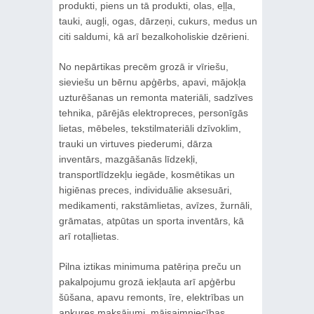
produkti, piens un tā produkti, olas, eļļa,
tauki, augļi, ogas, dārzeņi, cukurs, medus un
citi saldumi, kā arī bezalkoholiskie dzērieni.
No nepārtikas precēm grozā ir vīriešu,
sieviešu un bērnu apģērbs, apavi, mājokļa
uzturēšanas un remonta materiāli, sadzīves
tehnika, pārējās elektropreces, personīgās
lietas, mēbeles, tekstilmateriāli dzīvoklim,
trauki un virtuves piederumi, dārza
inventārs, mazgāšanās līdzekļi,
transportlīdzekļu iegāde, kosmētikas un
higiēnas preces, individuālie aksesuāri,
medikamenti, rakstāmlietas, avīzes, žurnāli,
grāmatas, atpūtas un sporta inventārs, kā
arī rotaļlietas.
Pilna iztikas minimuma patēriņa preču un
pakalpojumu grozā iekļauta arī apģērbu
šūšana, apavu remonts, īre, elektrības un
apkures maksājumi, mājsaimniecības