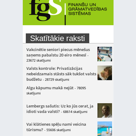
Skatītākie raksti
Vakcinētie seniori piecus mēnešus
saņems pabalstu 20 eiro mēnesī
-
23672 skatījumi
Valsts kontrole: Privatizācijas
nebeidzamais stāsts sāk tukšot valsts
budžetu
- 28729 skatījumi
Algu kāpumu makā nejūt
- 78095
skatījumi
Lembergs sašutis: Uz ko jūs cerat, ja
idioti vada valsti?
- 68614 skatījumi
Vai klātienes spēļu nami veicina
tūrismu?
- 55606 skatījumi