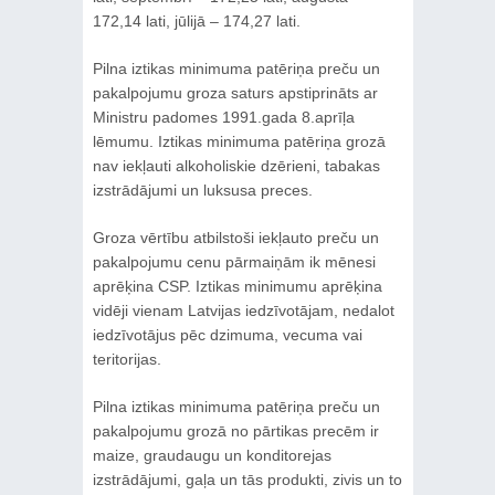
172,14 lati, jūlijā – 174,27 lati.
Pilna iztikas minimuma patēriņa preču un
pakalpojumu groza saturs apstiprināts ar
Ministru padomes 1991.gada 8.aprīļa
lēmumu. Iztikas minimuma patēriņa grozā
nav iekļauti alkoholiskie dzērieni, tabakas
izstrādājumi un luksusa preces.
Groza vērtību atbilstoši iekļauto preču un
pakalpojumu cenu pārmaiņām ik mēnesi
aprēķina CSP. Iztikas minimumu aprēķina
vidēji vienam Latvijas iedzīvotājam, nedalot
iedzīvotājus pēc dzimuma, vecuma vai
teritorijas.
Pilna iztikas minimuma patēriņa preču un
pakalpojumu grozā no pārtikas precēm ir
maize, graudaugu un konditorejas
izstrādājumi, gaļa un tās produkti, zivis un to