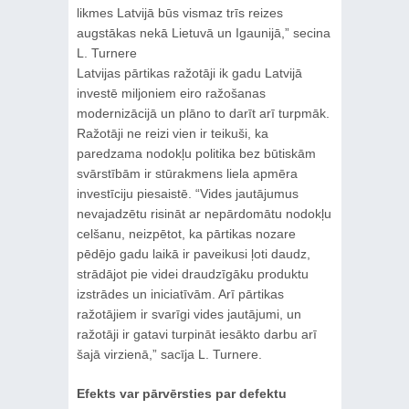
likmes Latvijā būs vismaz trīs reizes
augstākas nekā Lietuvā un Igaunijā,” secina
L. Turnere
Latvijas pārtikas ražotāji ik gadu Latvijā
investē miljoniem eiro ražošanas
modernizācijā un plāno to darīt arī turpmāk.
Ražotāji ne reizi vien ir teikuši, ka
paredzama nodokļu politika bez būtiskām
svārstībām ir stūrakmens liela apmēra
investīciju piesaistē. “Vides jautājumus
nevajadzētu risināt ar nepārdomātu nodokļu
celšanu, neizpētot, ka pārtikas nozare
pēdējo gadu laikā ir paveikusi ļoti daudz,
strādājot pie videi draudzīgāku produktu
izstrādes un iniciatīvām. Arī pārtikas
ražotājiem ir svarīgi vides jautājumi, un
ražotāji ir gatavi turpināt iesākto darbu arī
šajā virzienā,” sacīja L. Turnere.
Efekts var pārvērsties par defektu