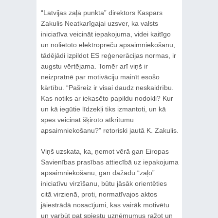
“Latvijas zaļā punkta” direktors Kaspars
Zakulis Neatkarīgajai uzsver, ka valsts
iniciatīva veicināt iepakojuma, videi kaitīgo
un nolietoto elektropreču apsaimniekošanu,
tādējādi izpildot ES reģenerācijas normas, ir
augstu vērtējama. Tomēr arī viņš ir
neizpratnē par motivāciju mainīt esošo
kārtību. “Pašreiz ir visai daudz neskaidrību.
Kas notiks ar iekasēto papildu nodokli? Kur
un kā iegūtie līdzekļi tiks izmantoti, un kā
spēs veicināt šķiroto atkritumu
apsaimniekošanu?” retoriski jautā K. Zakulis.
Viņš uzskata, ka, ņemot vērā gan Eiropas
Savienības prasības attiecībā uz iepakojuma
apsaimniekošanu, gan dažādu “zaļo”
iniciatīvu virzīšanu, būtu jāsāk orientēties
citā virzienā, proti, normatīvajos aktos
jāiestrādā nosacījumi, kas vairāk motivētu
un varbūt pat spiestu uzņēmumus ražot un