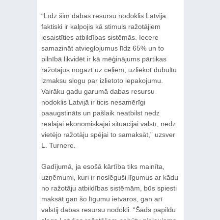
“Līdz šim dabas resursu nodoklis Latvijā
faktiski ir kalpojis kā stimuls ražotājiem
iesaistīties atbildības sistēmās. Iecere
samazināt atvieglojumus līdz 65% un to
pilnībā likvidēt ir kā mēģinājums pārtikas
ražotājus nogāzt uz ceļiem, uzliekot dubultu
izmaksu slogu par izlietoto iepakojumu.
Vairāku gadu garumā dabas resursu
nodoklis Latvijā ir ticis nesamērīgi
paaugstināts un pašlaik neatbilst nedz
reālajai ekonomiskajai situācijai valstī, nedz
vietējo ražotāju spējai to samaksāt,” uzsver
L. Turnere.
Gadījumā, ja esošā kārtība tiks mainīta,
uzņēmumi, kuri ir noslēguši līgumus ar kādu
no ražotāju atbildības sistēmām, būs spiesti
maksāt gan šo līgumu ietvaros, gan arī
valstij dabas resursu nodokli. “Šāds papildu