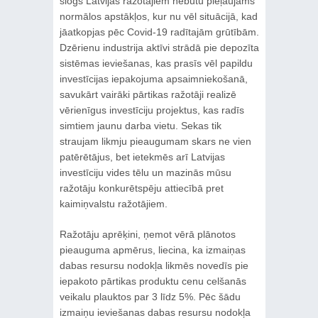
slogs Latvijas ražotājiem nebūtu pieļaujams
normālos apstākļos, kur nu vēl situācijā, kad
jāatkopjas pēc Covid-19 radītajām grūtībām.
Dzērienu industrija aktīvi strādā pie depozīta
sistēmas ieviešanas, kas prasīs vēl papildu
investīcijas iepakojuma apsaimniekošanā,
savukārt vairāki pārtikas ražotāji realizē
vērienīgus investīciju projektus, kas radīs
simtiem jaunu darba vietu. Sekas tik
straujam likmju pieaugumam skars ne vien
patērētājus, bet ietekmēs arī Latvijas
investīciju vides tēlu un mazinās mūsu
ražotāju konkurētspēju attiecībā pret
kaimiņvalstu ražotājiem.
Ražotāju aprēķini, ņemot vērā plānotos
pieauguma apmērus, liecina, ka izmaiņas
dabas resursu nodokļa likmēs novedīs pie
iepakoto pārtikas produktu cenu celšanās
veikalu plauktos par 3 līdz 5%. Pēc šādu
izmaiņu ieviešanas dabas resursu nodokļa