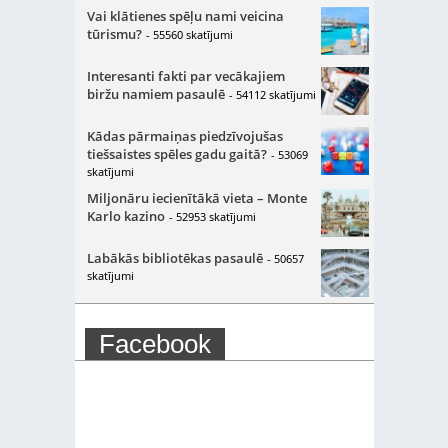
Vai klātienes spēļu nami veicina
tūrismu?
- 55560 skatījumi
Interesanti fakti par vecākajiem
biržu namiem pasaulē
- 54112 skatījumi
Kādas pārmaiņas piedzīvojušas
tiešsaistes spēles gadu gaitā?
- 53069
skatījumi
Miljonāru iecienītākā vieta – Monte
Karlo kazino
- 52953 skatījumi
Labākās bibliotēkas pasaulē
- 50657
skatījumi
Facebook