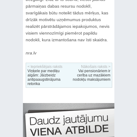
pārmaiņas dabas resursu nodoklī,
svarīgākais būtu noteikt tādus mērķus, kas
drīzāk motivētu uzņēmumus produktus
realizēt pārstrādājamos iepakojumos, nevis
visiem viennozīmīgi piemērot papildu
nodokli, kura izmantošana nav īsti skaidra.
nra.lv
< Iepriekšējais raksts
Nākošais raksts >
Viņķele par mediķu
Vai pensionāriem ir
algām: Jāizbeidz
cerība uz mazākiem
antipaaugstinājuma
nodokļu maksājumiem
retorika