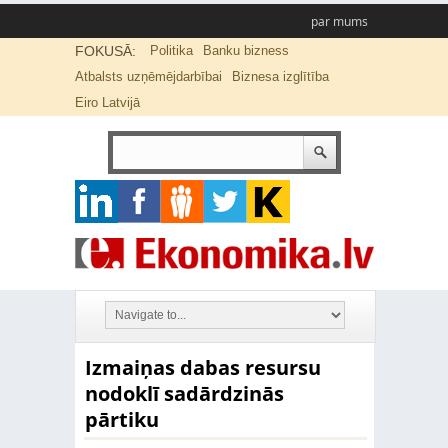
par mums
FOKUSĀ:
Politika
Banku bizness
Atbalsts uzņēmējdarbībai
Biznesa izglītība
Eiro Latvijā
Izmaiņas dabas resursu
nodoklī sadārdzinās
pārtiku