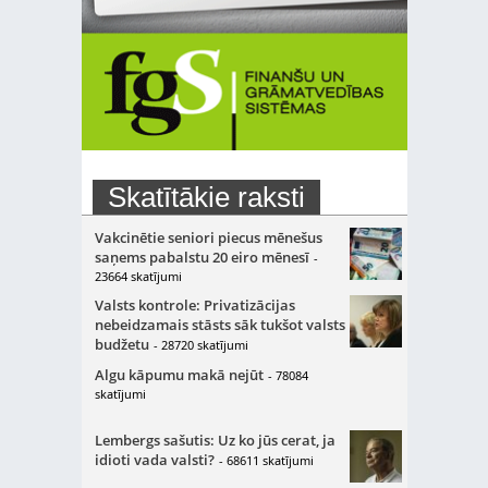
Skatītākie raksti
Vakcinētie seniori piecus mēnešus
saņems pabalstu 20 eiro mēnesī
-
23664 skatījumi
Valsts kontrole: Privatizācijas
nebeidzamais stāsts sāk tukšot valsts
budžetu
- 28720 skatījumi
Algu kāpumu makā nejūt
- 78084
skatījumi
Lembergs sašutis: Uz ko jūs cerat, ja
idioti vada valsti?
- 68611 skatījumi