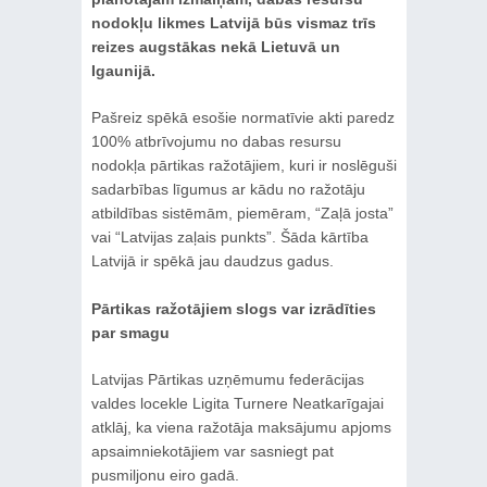
nodokļu likmes Latvijā būs vismaz trīs
reizes augstākas nekā Lietuvā un
Igaunijā.
Pašreiz spēkā esošie normatīvie akti paredz
100% atbrīvojumu no dabas resursu
nodokļa pārtikas ražotājiem, kuri ir noslēguši
sadarbības līgumus ar kādu no ražotāju
atbildības sistēmām, piemēram, “Zaļā josta”
vai “Latvijas zaļais punkts”. Šāda kārtība
Latvijā ir spēkā jau daudzus gadus.
Pārtikas ražotājiem slogs var izrādīties
par smagu
Latvijas Pārtikas uzņēmumu federācijas
valdes locekle Ligita Turnere Neatkarīgajai
atklāj, ka viena ražotāja maksājumu apjoms
apsaimniekotājiem var sasniegt pat
pusmiljonu eiro gadā.