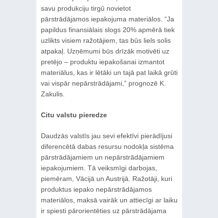
savu produkciju tirgū novietot
pārstrādājamos iepakojuma materiālos. “Ja
papildus finansiālais slogs 20% apmērā tiek
uzlikts visiem ražotājiem, tas būs liels solis
atpakaļ. Uzņēmumi būs drīzāk motivēti uz
pretējo ‒ produktu iepakošanai izmantot
materiālus, kas ir lētāki un tajā pat laikā grūti
vai vispār nepārstrādājami,” prognozē K.
Zakulis.
Citu valstu pieredze
Daudzās valstīs jau sevi efektīvi pierādījusi
diferencētā dabas resursu nodokļa sistēma
pārstrādājamiem un nepārstrādājamiem
iepakojumiem. Tā veiksmīgi darbojas,
piemēram, Vācijā un Austrijā. Ražotāji, kuri
produktus iepako nepārstrādājamos
materiālos, maksā vairāk un attiecīgi ar laiku
ir spiesti pārorientēties uz pārstrādājama