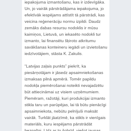
iepakojuma izmantošanu, kas ir izdevīgāka.
Un, jo vairāk pārstrādājama iepakojuma, jo
efektīvāk iespējams attīstīt tā pārstrādi, kas
veicina reģenerāciju normu izpildi. Daudz
zemāks dabas resursu nodoklis ir mūsu
kaimiņos, Lietuvā, un iekasēto nodokli tur
izmanto, lai finansētu šķiroto atkritumu
savākšanas konteineru iegādi un izvietošanu
iedzīvotājiem, stāsta K. Zakulis.
“Latvijas zaļais punkts” piekrīt, ka
piesārņotājam ir jāsedz apsaimniekošanas
izmaksas pilnā apmērā. Tomēr papildu
nodokļa piemērošanai noteikti nevajadzētu
būt attiecināmai uz visiem uzņēmumiem.
Piemēram, ražotāji, kuri produkcijai izmanto
stikla taru un parūpējas, lai tā būtu pienācīgi
apsaimniekota, nebūtu pelnījuši maksāt
vairāk. Turklāt jāatzīmē, ka stikls ir vienīgais
materiāls, kuru iespējams pārstrādāt
bezgalīgi. Līdz ar to šobrīd, viešot jaunas