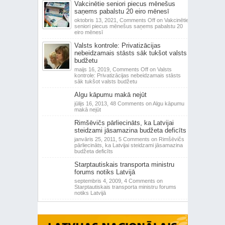
Vakcinētie seniori piecus mēnešus
saņems pabalstu 20 eiro mēnesī
oktobris 13, 2021,
Comments Off
on Vakcinētie
seniori piecus mēnešus saņems pabalstu 20
eiro mēnesī
Valsts kontrole: Privatizācijas
nebeidzamais stāsts sāk tukšot valsts
budžetu
maijs 16, 2019,
Comments Off
on Valsts
kontrole: Privatizācijas nebeidzamais stāsts
sāk tukšot valsts budžetu
Algu kāpumu makā nejūt
jūlijs 16, 2013,
48 Comments
on Algu kāpumu
makā nejūt
Rimšēvičs pārliecināts, ka Latvijai
steidzami jāsamazina budžeta deficīts
janvāris 25, 2011,
5 Comments
on Rimšēvičs
pārliecināts, ka Latvijai steidzami jāsamazina
budžeta deficīts
Starptautiskais transporta ministru
forums notiks Latvijā
septembris 4, 2009,
4 Comments
on
Starptautiskais transporta ministru forums
notiks Latvijā