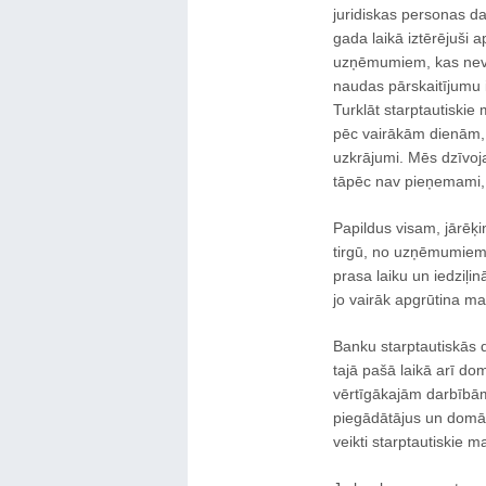
juridiskas personas d
gada laikā iztērējuši a
uzņēmumiem, kas nevēl
naudas pārskaitījumu 
Turklāt starptautiskie
pēc vairākām dienām, 
uzkrājumi. Mēs dzīvoja
tāpēc nav pieņemami, 
Papildus visam, jārēķi
tirgū, no uzņēmumiem t
prasa laiku un iedziļi
jo vairāk apgrūtina 
Banku starptautiskās d
tajā pašā laikā arī dom
vērtīgākajām darbībām
piegādātājus un domāš
veikti starptautiskie m