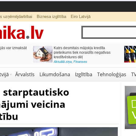
ts uzņēmējdarbībai
Biznesa izglītība
Eiro Latvijā
ās var izmaksāt
Katrs desmitais mājokļa kredīta
pieteikums tiek noraidīts negatīvas
kredītvēstures dēļ
Aktuālā ziņa
,
Finanses
vijā
Ārvalstīs
Likumdošana
Izglītība
Tehnoloģijas
T
 starptautisko
ājumi veicina
tību