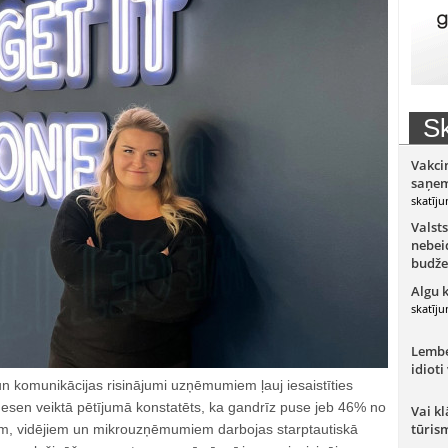
Sk
Vakci
saņem
skatīju
Valsts
nebeid
budže
Algu 
skatīju
Lember
idioti
n komunikācijas risinājumi uzņēmumiem ļauj iesaistīties
 Nesen veiktā pētījumā konstatēts, ka gandrīz puse jeb 46% no
Vai kl
tūris
em, vidējiem un mikrouzņēmumiem darbojas starptautiskā