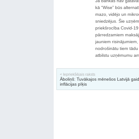
Ja bankas nav gatavas
kā “Wise” būs alternatī
mazo, vidējo un mikr
sniedzējus. Šie uzņēmu
priekšrocība Covid-19 
pārredzamiem maksāju
jauniem risinājumiem, 
nodrošinātu tiem tādu
atbilstu uzņēmumu am
< Iepriekšējais raksts
Āboliņš: Tuvākajos mēnešos Latvijā ga
inflācijas pīķis