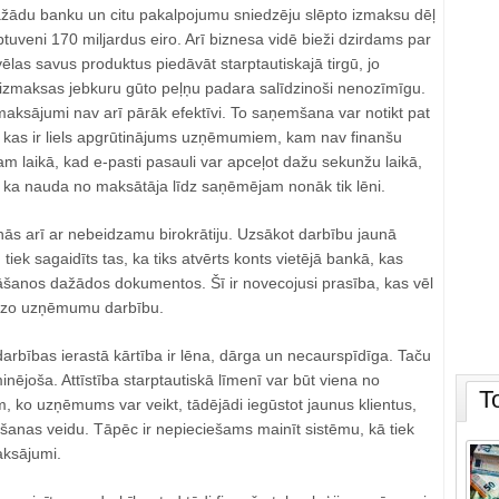
ažādu banku un citu pakalpojumu sniedzēju slēpto izmaksu dēļ
ptuveni 170 miljardus eiro. Arī biznesa vidē bieži dzirdams par
as savus produktus piedāvāt starptautiskajā tirgū, jo
izmaksas jebkuru gūto peļņu padara salīdzinoši nenozīmīgu.
 maksājumi nav arī pārāk efektīvi. To saņemšana var notikt pat
kas ir liels apgrūtinājums uzņēmumiem, kam nav finanšu
m laikā, kad e-pasti pasauli var apceļot dažu sekunžu laikā,
ka nauda no maksātāja līdz saņēmējam nonāk tik lēni.
nās arī ar nebeidzamu birokrātiju. Uzsākot darbību jaunā
iek sagaidīts tas, ka tiks atvērts konts vietējā bankā, kas
nāšanos dažādos dokumentos. Šī ir novecojusi prasība, kas vēl
mazo uzņēmumu darbību.
arbības ierastā kārtība ir lēna, dārga un necaurspīdīga. Taču
inējoša. Attīstība starptautiskā līmenī var būt viena no
T
, ko uzņēmums var veikt, tādējādi iegūstot jaunus klientus,
anas veidu. Tāpēc ir nepieciešams mainīt sistēmu, kā tiek
aksājumi.