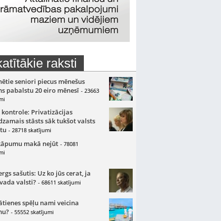
atītākie raksti
nētie seniori piecus mēnešus
s pabalstu 20 eiro mēnesī
- 23663
mi
 kontrole: Privatizācijas
zamais stāsts sāk tukšot valsts
tu
- 28718 skatījumi
kāpumu makā nejūt
- 78081
mi
gs sašutis: Uz ko jūs cerat, ja
 vada valsti?
- 68611 skatījumi
ātienes spēļu nami veicina
mu?
- 55552 skatījumi