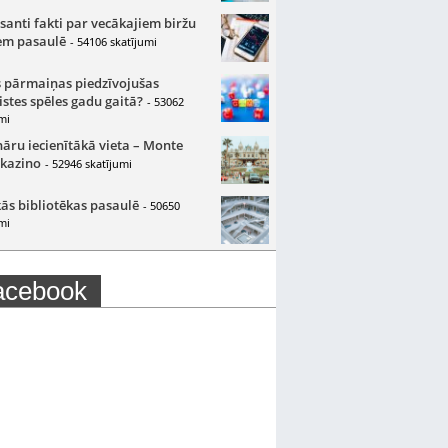
santi fakti par vecākajiem biržu
m pasaulē
- 54106 skatījumi
 pārmaiņas piedzīvojušas
istes spēles gadu gaitā?
- 53062
mi
nāru iecienītākā vieta – Monte
 kazino
- 52946 skatījumi
ās bibliotēkas pasaulē
- 50650
mi
acebook