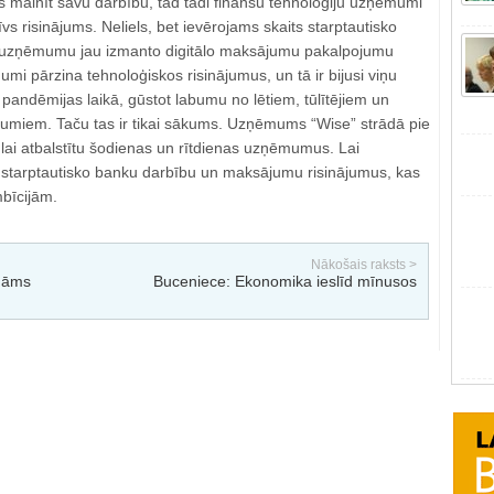
 mainīt savu darbību, tad tādi finanšu tehnoloģiju uzņēmumi
vs risinājums. Neliels, bet ievērojams skaits starptautisko
ouzņēmumu jau izmanto digitālo maksājumu pakalpojumu
mi pārzina tehnoloģiskos risinājumus, un tā ir bijusi viņu
pandēmijas laikā, gūstot labumu no lētiem, tūlītējiem un
miem. Taču tas ir tikai sākums. Uzņēmums “Wise” strādā pie
lai atbalstītu šodienas un rītdienas uzņēmumus. Lai
 starptautisko banku darbību un maksājumu risinājumus, kas
bīcijām.
Nākošais raksts >
idāms
Buceniece: Ekonomika ieslīd mīnusos