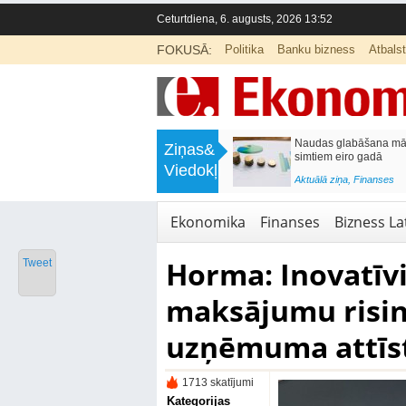
Ceturtdiena, 6. augusts, 2026 13:52
FOKUSĀ:
Politika
Banku bizness
Atbals
>
Septiņos mēnešos Vivi vilcienos
Naudas glabāšana māj
Ziņas&
pārvadāti 12 miljoni pasažieru; jūlijā
simtiem eiro gadā
Viedokļi
97,4 % reisu izpildīti laikā
<
Aktuālā ziņa
,
Finanses
Aktuālā ziņa
,
Bizness Latvijā
,
Tirdzniecība
Ekonomika
Finanses
Bizness Lat
Horma: Inovatīvi
Tweet
maksājumu risin
uzņēmuma attīs
1713 skatījumi
Kategorijas