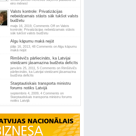
eiro mēnesī
Valsts kontrole: Privatizācijas
nebeidzamais stāsts sāk tukšot valsts
budžetu
maijs 16, 2019,
Comments Off
on Valsts
kontrole: Privatizācijas nebeidzamais stāsts
sāk tukšot valsts budžetu
Algu kāpumu makā nejūt
jūlijs 16, 2013,
48 Comments
on Algu kāpumu
makā nejūt
Rimšēvičs pārliecināts, ka Latvijai
steidzami jāsamazina budžeta deficīts
janvāris 25, 2011,
5 Comments
on Rimšēvičs
pārliecināts, ka Latvijai steidzami jāsamazina
budžeta deficīts
Starptautiskais transporta ministru
forums notiks Latvijā
septembris 4, 2009,
4 Comments
on
Starptautiskais transporta ministru forums
notiks Latvijā