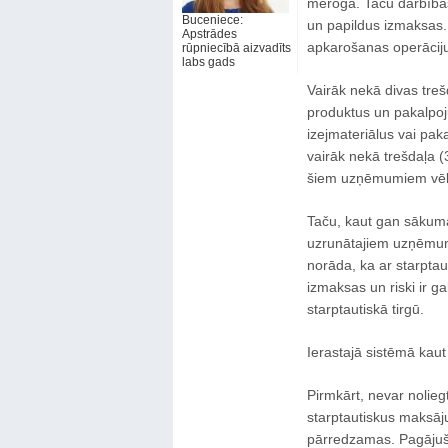
mērogā. Taču darbības
Buceniece:
un papildus izmaksas
Apstrādes
apkarošanas operācij
rūpniecībā aizvadīts
labs gads
Vairāk nekā divas tr
produktus un pakalpo
izejmateriālus vai pak
vairāk nekā trešdaļa (
šiem uzņēmumiem vēlas 
Taču, kaut gan sākumā
uzrunātajiem uzņēmum
norāda, ka ar starptau
izmaksas un riski ir 
starptautiskā tirgū.
Ierastajā sistēmā kaut
Pirmkārt, nevar noliegt
starptautiskus maksāju
pārredzamas. Pagājušaj