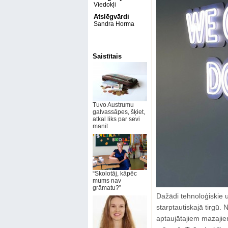
Viedokļi
Atslēgvārdi
Sandra Horma
Saistītais
Tuvo Austrumu
galvassāpes, šķiet,
atkal liks par sevi
manīt
“Skolotāj, kāpēc
mums nav
grāmatu?”
Dažādi tehnoloģiskie u
starptautiskajā tirgū.
aptaujātajiem mazaji