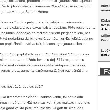
 paplašināšana, protams, nozīmē arī jaunus izaicinājumus
Intere
. Par to plašāk stāsta uzņēmuma “Wise” finanšu noziegumu
namie
u jomas vadītāja Sandra Horma.
Kādas
ešdaļas no YouGov pētījumā aptaujātajiem uzņēmumiem
tiešsa
jumus piedāvā ārpus savas valsts robežām. 56% respondentu
skatīju
alpojumus iegādājas no starptautiskiem piegādātājiem, bet
Miljo
34%) nodarbina darbiniekus ārzemēs. Turklāt lielākā daļa no
Karlo
paplašināties vēl vairāk, lai sasniegtu jaunus klientus.
Labāk
 darbības paplašināšana varētu šķist vienkārša, puse no
skatīju
iem to nedara dažādu iemeslu dēļ. 51% respondentu
tisko maksājumu veikšanu saistītie jautājumi, birokrātija,
F
galvenais pretarguments uzņēmuma tālākai paplašināšanai
 kas nestrādā, bet kas tieši?
, ka izmantot tradicionālu bankas kontu, lai pārvaldītu
mus, ir dārgi, turklāt ne visas komisijas maksas ir iepriekš
ā gadā veiktā pētījumā izpētīts, ka gan fiziskas, gan