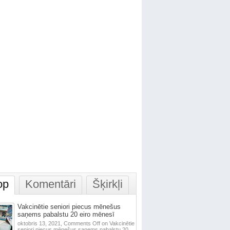
op
Komentāri
Šķirkļi
Vakcinētie seniori piecus mēnešus
saņems pabalstu 20 eiro mēnesī
oktobris 13, 2021,
Comments Off
on Vakcinētie
seniori piecus mēnešus saņems pabalstu 20