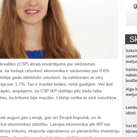
Sk
Vakci
saņem
skatīju
 pārvaldes (CSP) ātrais novērtējums par iekšzemes
Valsts
a, ka trešajā ceturksnī ekonomika ir sarāvusies par 0.6%
nebeid
ekšējā gada atbilstošo ceturksni. Ja salīdzinām ar otro
budže
bija par 1.7%. Tas ir mazliet lielāks, nekā gaidījām. Visi dati
Algu 
tāpēc, iespējams, ka CSP IKP rādītāju pēc kāda laika
skatīju
ties, ka kritums bijis mazāks. Līdzīgi notika ar otrā ceturkšņa
Lember
idioti
iski augusi gan Latvijā, gan arī Eiropā kopumā, un tā
ot ekonomikas attīstību. Latvijas ekonomikai jeb IKP tas
Vai kl
ēriņa kritumu, eksporta vājināšanos un piesardzību investīciju
tūris