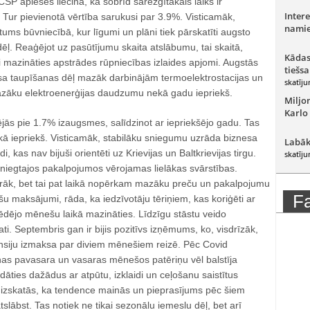
CSP aplēses liecina, ka šobrīd sarežģītākais laiks ir
Intere
Tur pievienotā vērtība sarukusi par 3.9%. Visticamāk,
namie
tums būvniecībā, kur līgumi un plāni tiek pārskatīti augsto
ļ. Reaģējot uz pasūtījumu skaita atslābumu, tai skaitā,
Kādas
i mazināties apstrādes rūpniecības izlaides apjomi. Augstās
tiešsa
a taupīšanas dēļ mazāk darbinājām termoelektrostacijas un
skatīju
azāku elektroenerģijas daudzumu nekā gadu iepriekš.
Miljo
Karlo
jās pie 1.7% izaugsmes, salīdzinot ar iepriekšējo gadu. Tas
ekā iepriekš. Visticamāk, stabilāku sniegumu uzrāda biznesa
Labāk
di, kas nav bijuši orientēti uz Krievijas un Baltkrievijas tirgu.
skatīju
sniegtajos pakalpojumos vērojamas lielākas svārstības.
vairāk, bet tai pat laikā nopērkam mazāku preču un pakalpojumu
F
 maksājumi, rāda, ka iedzīvotāju tēriņiem, kas koriģēti ar
 pēdējo mēnešu laikā mazināties. Līdzīgu stāstu veido
i. Septembris gan ir bijis pozitīvs izņēmums, ko, visdrīzāk,
siju izmaksa par diviem mēnešiem reizē. Pēc Covid
as pavasara un vasaras mēnešos patēriņu vēl balstīja
dāties dažādus ar atpūtu, izklaidi un ceļošanu saistītus
izskatās, ka tendence mainās un pieprasījums pēc šiem
slābst. Tas notiek ne tikai sezonālu iemeslu dēļ, bet arī