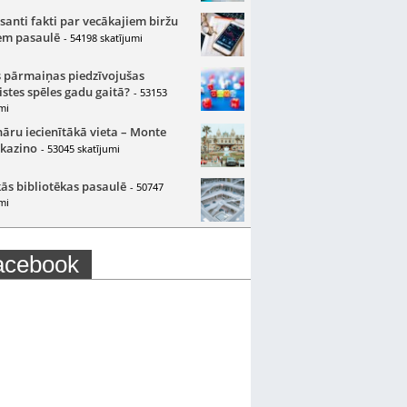
santi fakti par vecākajiem biržu
m pasaulē
- 54198 skatījumi
 pārmaiņas piedzīvojušas
istes spēles gadu gaitā?
- 53153
mi
nāru iecienītākā vieta – Monte
 kazino
- 53045 skatījumi
ās bibliotēkas pasaulē
- 50747
mi
acebook