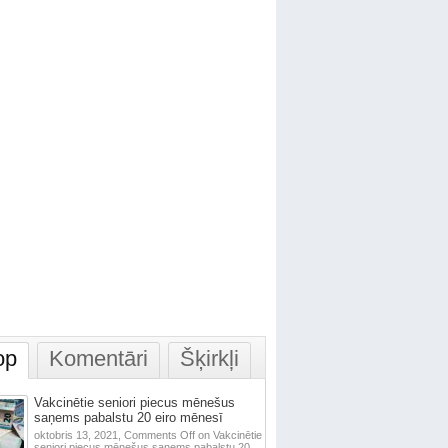
op
Komentāri
Šķirkļi
Vakcinētie seniori piecus mēnešus
saņems pabalstu 20 eiro mēnesī
oktobris 13, 2021,
Comments Off
on Vakcinētie
seniori piecus mēnešus saņems pabalstu 20