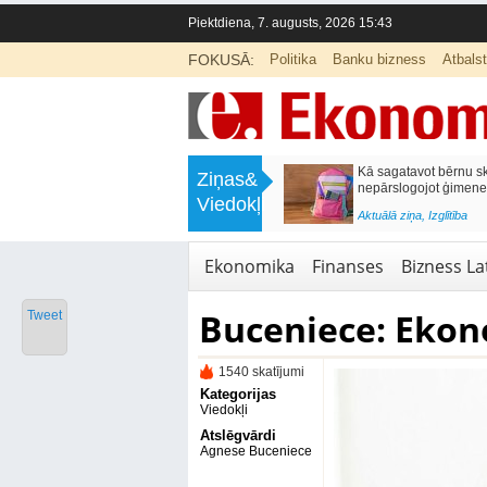
Piektdiena, 7. augusts, 2026 15:43
FOKUSĀ:
Politika
Banku bizness
Atbals
>
Labklājības ministrija rosina reformēt
Kā sagatavot bērnu sko
Ziņas&
un būtiski uzlabot vecāku pabalstu
nepārslogojot ģimene
Viedokļi
<
Aktuālā ziņa
,
Ekonomika
Aktuālā ziņa
,
Izglītība
Ekonomika
Finanses
Bizness Lat
Buceniece: Ekon
Tweet
1540 skatījumi
Kategorijas
Viedokļi
Atslēgvārdi
Agnese Buceniece