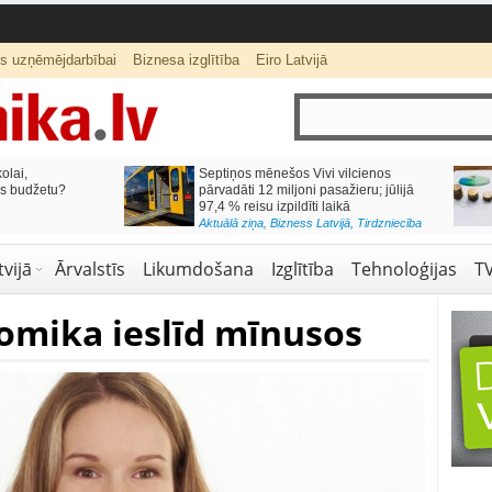
ts uzņēmējdarbībai
Biznesa izglītība
Eiro Latvijā
lai,
Septiņos mēnešos Vivi vilcienos
s budžetu?
pārvadāti 12 miljoni pasažieru; jūlijā
97,4 % reisu izpildīti laikā
Aktuālā ziņa
,
Bizness Latvijā
,
Tirdzniecība
vijā
Ārvalstīs
Likumdošana
Izglītība
Tehnoloģijas
T
omika ieslīd mīnusos