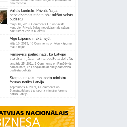
eiro mēnesī
Valsts kontrole: Privatizācijas
nebeidzamais stāsts sāk tukšot valsts
budžetu
maijs 16, 2019,
Comments Off
on Valsts
kontrole: Privatizācijas nebeidzamais stāsts
sāk tukšot valsts budžetu
Algu kāpumu makā nejūt
jūlijs 16, 2013,
48 Comments
on Algu kāpumu
makā nejūt
Rimšēvičs pārliecināts, ka Latvijai
steidzami jāsamazina budžeta deficīts
janvāris 25, 2011,
5 Comments
on Rimšēvičs
pārliecināts, ka Latvijai steidzami jāsamazina
budžeta deficīts
Starptautiskais transporta ministru
forums notiks Latvijā
septembris 4, 2009,
4 Comments
on
Starptautiskais transporta ministru forums
notiks Latvijā