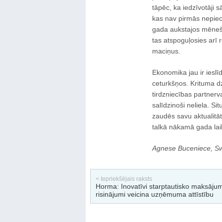
tāpēc, ka iedzīvotāji 
kas nav pirmās nepiec
gada aukstajos mēnešos
tas atspoguļosies arī r
maciņus.
Ekonomika jau ir ieslī
ceturkšņos. Krituma d
tirdzniecības partnerv
salīdzinoši neliela. S
zaudēs savu aktualitāt
talkā nākamā gada laik
Agnese Buceniece, Swe
< Iepriekšējais raksts
Horma: Inovatīvi starptautisko maksāju
risinājumi veicina uzņēmuma attīstību