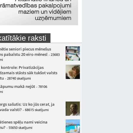
atītākie raksti
nētie seniori piecus mēnešus
s pabalstu 20 eiro mēnesī
- 23683
mi
 kontrole: Privatizācijas
zamais stāsts sāk tukšot valsts
tu
- 28740 skatījumi
kāpumu makā nejūt
- 78106
mi
gs sašutis: Uz ko jūs cerat, ja
 vada valsti?
- 68615 skatījumi
ātienes spēļu nami veicina
mu?
- 55650 skatījumi