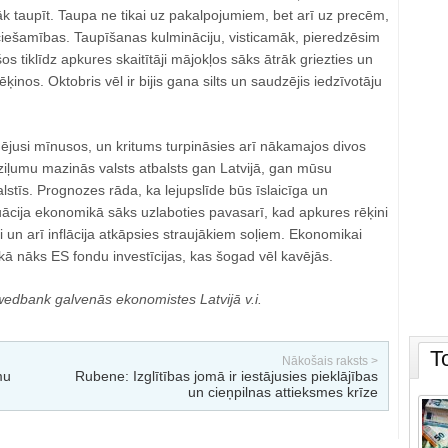
sāk taupīt. Taupa ne tikai uz pakalpojumiem, bet arī uz precēm,
iešamības. Taupīšanas kulmināciju, visticamāk, pieredzēsim
 tiklīdz apkures skaitītāji mājokļos sāks ātrāk griezties un
ēķinos. Oktobris vēl ir bijis gana silts un saudzējis iedzīvotāju
dējusi mīnusos, un kritums turpināsies arī nākamajos divos
ziļumu mazinās valsts atbalsts gan Latvijā, gan mūsu
alstīs. Prognozes rāda, ka lejupslīde būs īslaicīga un
ituācija ekonomikā sāks uzlaboties pavasarī, kad apkures rēķini
i un arī inflācija atkāpsies straujākiem soļiem. Ekonomikai
ā nāks ES fondu investīcijas, kas šogad vēl kavējās.
dbank galvenās ekonomistes Latvijā v.i.
T
Nākošais raksts >
mu
Rubene: Izglītības jomā ir iestājusies pieklājības
un cieņpilnas attieksmes krīze