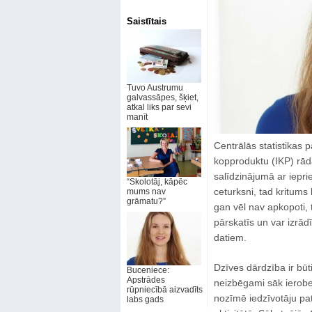
Saistītais
Tuvo Austrumu
galvassāpes, šķiet,
atkal liks par sevi
manīt
Centrālās statistikas
kopproduktu (IKP) rād
salīdzinājumā ar iepri
“Skolotāj, kāpēc
ceturksni, tad kritums 
mums nav
grāmatu?”
gan vēl nav apkopoti, 
pārskatīs un var izrādī
datiem.
Dzīves dārdzība ir būt
Buceniece:
Apstrādes
neizbēgami sāk ierobež
rūpniecībā aizvadīts
nozīmē iedzīvotāju pat
labs gads