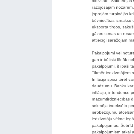
aktivitātē. Sākotnējās 
ražojošajām nozarēm. 
joprojām turpinājās kri
būvniecības izmaksu dē
eksporta tirgos, sākuš
gāzes cenas un resurs
attiecīgi saražojām m
Pakalpojumi vēl noturē
gan ir būtiski lēnāk n
pakalpojumi, it īpaši tā
Tikmēr iedzīvotājiem 
Inflācija spiež tērēt 
daudzumu. Banku karšu
inflāciju, ir tendence
mazumtirdzniecības dat
sekmēja indeksēto pen
ierobežojumu atcelšan
iedzīvotāju vēlme iegā
pakalpojumus. Šobrīd 
pakalpojumiem atkal at