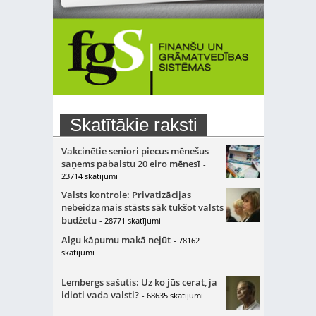
Skatītākie raksti
Vakcinētie seniori piecus mēnešus
saņems pabalstu 20 eiro mēnesī
-
23714 skatījumi
Valsts kontrole: Privatizācijas
nebeidzamais stāsts sāk tukšot valsts
budžetu
- 28771 skatījumi
Algu kāpumu makā nejūt
- 78162
skatījumi
Lembergs sašutis: Uz ko jūs cerat, ja
idioti vada valsti?
- 68635 skatījumi