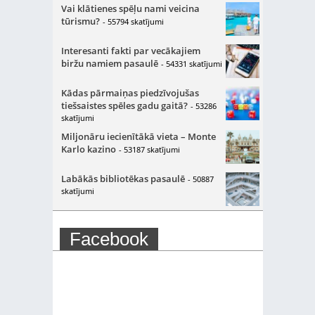
Vai klātienes spēļu nami veicina
tūrismu?
- 55794 skatījumi
Interesanti fakti par vecākajiem
biržu namiem pasaulē
- 54331 skatījumi
Kādas pārmaiņas piedzīvojušas
tiešsaistes spēles gadu gaitā?
- 53286
skatījumi
Miljonāru iecienītākā vieta – Monte
Karlo kazino
- 53187 skatījumi
Labākās bibliotēkas pasaulē
- 50887
skatījumi
Facebook