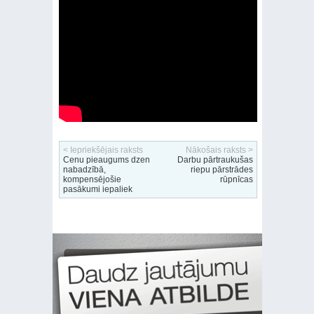
< Iepriekšējais raksts
Nākošais raksts >
Cenu pieaugums dzen
Darbu pārtraukušas
nabadzībā,
riepu pārstrādes
kompensējošie
rūpnīcas
pasākumi iepaliek