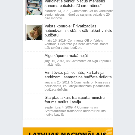
Vakcinētie seniori piecus mēnešus
saņems pabalstu 20 eiro mēnesī
oktobris 13, 2021,
Comments Off
on Vakcinētie
seniori piecus mēnešus saņems pabalstu 20
eiro mēnesī
Valsts kontrole: Privatizācijas
nebeidzamais stāsts sāk tukšot valsts
budžetu
maijs 16, 2019,
Comments Off
on Valsts
kontrole: Privatizācijas nebeidzamais stāsts
sāk tukšot valsts budžetu
Algu kāpumu makā nejūt
jūlijs 16, 2013,
48 Comments
on Algu kāpumu
makā nejūt
Rimšēvičs pārliecināts, ka Latvijai
steidzami jāsamazina budžeta deficīts
janvāris 25, 2011,
5 Comments
on Rimšēvičs
pārliecināts, ka Latvijai steidzami jāsamazina
budžeta deficīts
Starptautiskais transporta ministru
forums notiks Latvijā
septembris 4, 2009,
4 Comments
on
Starptautiskais transporta ministru forums
notiks Latvijā