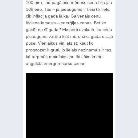
100 eiro, tad pagājušo mēness cena bija jau
108 eiro. Tas – ja pieaugums ir tieši tik liels,
cik inflācija gada laikā. Galvenais cenu
lēciena iemesls – enerģijas cenas. Bet ko
gaidīt no šī gada? Eksperti uzskata, ka cenu
pieaugums varētu kļūt mērenāks gada otrajā
pusē. Vienlaikus viņi atzīst: kaut ko
prognozēt ir grūti, jo lielais nezināmais ir tas,
kā turpmāk mainīsies jau līdz šim krietni
augušās energoresursu cenas.