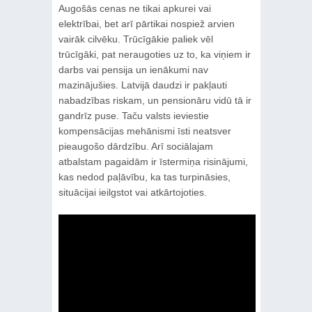
Augošās cenas ne tikai apkurei vai
elektrībai, bet arī pārtikai nospiež arvien
vairāk cilvēku. Trūcīgākie paliek vēl
trūcīgāki, pat neraugoties uz to, ka viņiem ir
darbs vai pensija un ienākumi nav
mazinājušies. Latvijā daudzi ir pakļauti
nabadzības riskam, un pensionāru vidū tā ir
gandrīz puse. Taču valsts ieviestie
kompensācijas mehānismi īsti neatsver
pieaugošo dārdzību. Arī sociālajam
atbalstam pagaidām ir īstermiņa risinājumi,
kas nedod paļāvību, ka tas turpināsies,
situācijai ieilgstot vai atkārtojoties.