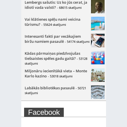
Lembergs sašutis: Uz ko jūs cerat, ja
idioti vada valsti?
- 68615 skatījumi
Vai klātienes spēļu nami veicina
tūrismu?
- 55624 skatījumi
Interesanti fakti par vecākajiem
biržu namiem pasaulē
- 54174 skatījumi
Kādas pārmaiņas piedzīvojušas
tiešsaistes spēles gadu gaitā?
- 53128
skatījumi
Miljonāru iecienītākā vieta – Monte
Karlo kazino
- 53018 skatījumi
Labākās bibliotēkas pasaulē
- 50721
skatījumi
Facebook