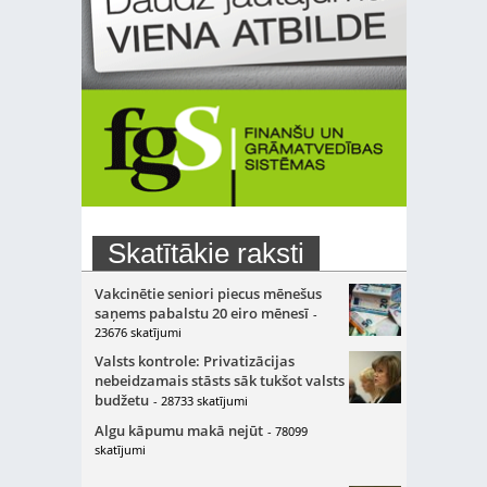
Skatītākie raksti
Vakcinētie seniori piecus mēnešus
saņems pabalstu 20 eiro mēnesī
-
23676 skatījumi
Valsts kontrole: Privatizācijas
nebeidzamais stāsts sāk tukšot valsts
budžetu
- 28733 skatījumi
Algu kāpumu makā nejūt
- 78099
skatījumi