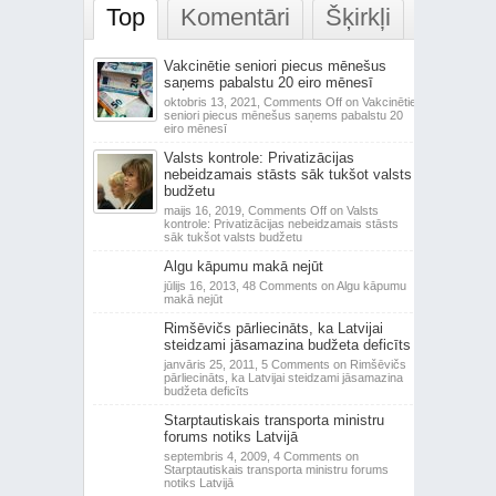
Top
Komentāri
Šķirkļi
Vakcinētie seniori piecus mēnešus
saņems pabalstu 20 eiro mēnesī
oktobris 13, 2021,
Comments Off
on Vakcinētie
seniori piecus mēnešus saņems pabalstu 20
eiro mēnesī
Valsts kontrole: Privatizācijas
nebeidzamais stāsts sāk tukšot valsts
budžetu
maijs 16, 2019,
Comments Off
on Valsts
kontrole: Privatizācijas nebeidzamais stāsts
sāk tukšot valsts budžetu
Algu kāpumu makā nejūt
jūlijs 16, 2013,
48 Comments
on Algu kāpumu
makā nejūt
Rimšēvičs pārliecināts, ka Latvijai
steidzami jāsamazina budžeta deficīts
janvāris 25, 2011,
5 Comments
on Rimšēvičs
pārliecināts, ka Latvijai steidzami jāsamazina
budžeta deficīts
Starptautiskais transporta ministru
forums notiks Latvijā
septembris 4, 2009,
4 Comments
on
Starptautiskais transporta ministru forums
notiks Latvijā