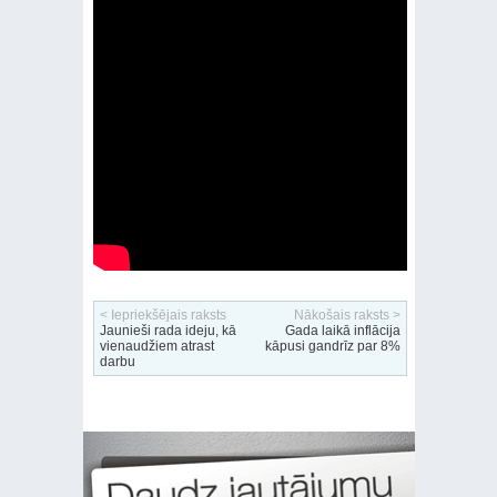
< Iepriekšējais raksts
Nākošais raksts >
Jaunieši rada ideju, kā
Gada laikā inflācija
vienaudžiem atrast
kāpusi gandrīz par 8%
darbu