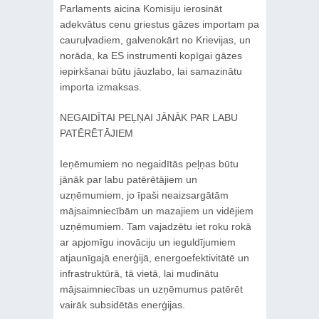
Parlaments aicina Komisiju ierosināt
adekvātus cenu griestus gāzes importam pa
cauruļvadiem, galvenokārt no Krievijas, un
norāda, ka ES instrumenti kopīgai gāzes
iepirkšanai būtu jāuzlabo, lai samazinātu
importa izmaksas.
NEGAIDĪTAI PEĻŅAI JĀNĀK PAR LABU
PATĒRĒTĀJIEM
Ieņēmumiem no negaidītās peļņas būtu
jānāk par labu patērētājiem un
uzņēmumiem, jo īpaši neaizsargātām
mājsaimniecībām un mazajiem un vidējiem
uzņēmumiem. Tam vajadzētu iet roku rokā
ar apjomīgu inovāciju un ieguldījumiem
atjaunīgajā enerģijā, energoefektivitātē un
infrastruktūrā, tā vietā, lai mudinātu
mājsaimniecības un uzņēmumus patērēt
vairāk subsidētās enerģijas.