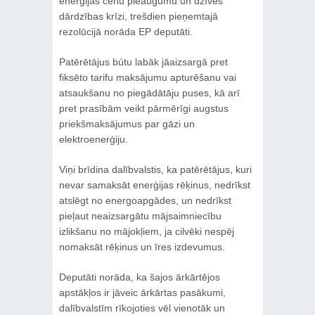
enerģijas cenu pieaugumu un dzīves
dārdzības krīzi, trešdien pieņemtajā
rezolūcijā norāda EP deputāti.
Patērētājus bútu labāk jāaizsargā pret
fiksēto tarifu maksājumu apturēšanu vai
atsaukšanu no piegādātāju puses, kā arī
pret prasībām veikt pārmērīgi augstus
priekšmaksājumus par gāzi un
elektroenerģiju.
Viņi brīdina dalībvalstis, ka patērētājus, kuri
nevar samaksāt enerģijas rēķinus, nedrīkst
atslēgt no energoapgādes, un nedrīkst
pieļaut neaizsargātu mājsaimniecību
izlikšanu no mājokļiem, ja cilvēki nespēj
nomaksāt rēķinus un īres izdevumus.
Deputāti norāda, ka šajos ārkārtējos
apstākļos ir jāveic ārkārtas pasākumi,
dalībvalstīm rīkojoties vēl vienotāk un