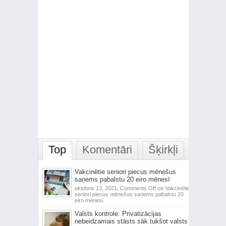
Top
Komentāri
Šķirkļi
Vakcinētie seniori piecus mēnešus
saņems pabalstu 20 eiro mēnesī
oktobris 13, 2021,
Comments Off
on Vakcinētie
seniori piecus mēnešus saņems pabalstu 20
eiro mēnesī
Valsts kontrole: Privatizācijas
nebeidzamais stāsts sāk tukšot valsts