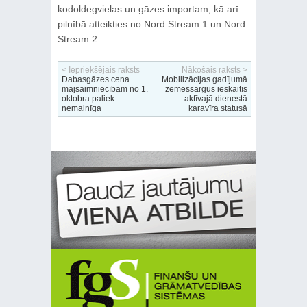
kodoldegvielas un gāzes importam, kā arī
pilnībā atteikties no Nord Stream 1 un Nord
Stream 2.
< Iepriekšējais raksts
Nākošais raksts >
Dabasgāzes cena
Mobilizācijas gadījumā
mājsaimniecībām no 1.
zemessargus ieskaitīs
oktobra paliek
aktīvajā dienestā
nemainīga
karavīra statusā