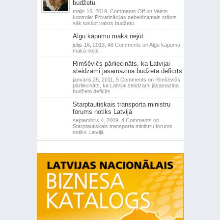
budžetu
maijs 16, 2019,
Comments Off
on Valsts
kontrole: Privatizācijas nebeidzamais stāsts
sāk tukšot valsts budžetu
Algu kāpumu makā nejūt
jūlijs 16, 2013,
48 Comments
on Algu kāpumu
makā nejūt
Rimšēvičs pārliecināts, ka Latvijai
steidzami jāsamazina budžeta deficīts
janvāris 25, 2011,
5 Comments
on Rimšēvičs
pārliecināts, ka Latvijai steidzami jāsamazina
budžeta deficīts
Starptautiskais transporta ministru
forums notiks Latvijā
septembris 4, 2009,
4 Comments
on
Starptautiskais transporta ministru forums
notiks Latvijā