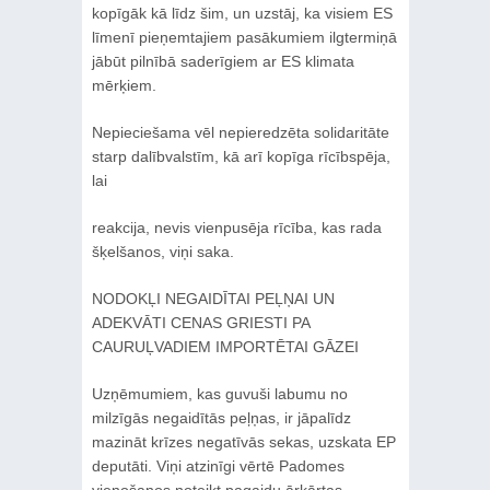
kopīgāk kā līdz šim, un uzstāj, ka visiem ES
līmenī pieņemtajiem pasākumiem ilgtermiņā
jābūt pilnībā saderīgiem ar ES klimata
mērķiem.
Nepieciešama vēl nepieredzēta solidaritāte
starp dalībvalstīm, kā arī kopīga rīcībspēja,
lai
reakcija, nevis vienpusēja rīcība, kas rada
šķelšanos, viņi saka.
NODOKĻI NEGAIDĪTAI PEĻŅAI UN
ADEKVĀTI CENAS GRIESTI PA
CAURUĻVADIEM IMPORTĒTAI GĀZEI
Uzņēmumiem, kas guvuši labumu no
milzīgās negaidītās peļņas, ir jāpalīdz
mazināt krīzes negatīvās sekas, uzskata EP
deputāti. Viņi atzinīgi vērtē Padomes