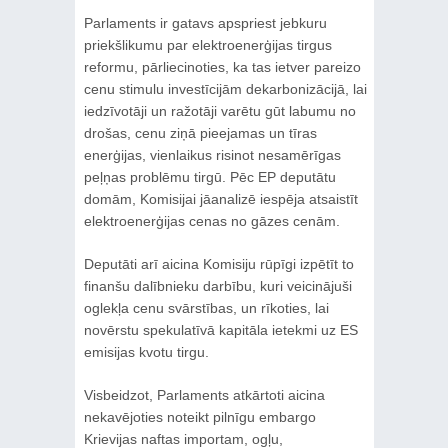
Parlaments ir gatavs apspriest jebkuru
priekšlikumu par elektroenerģijas tirgus
reformu, pārliecinoties, ka tas ietver pareizo
cenu stimulu investīcijām dekarbonizācijā, lai
iedzīvotāji un ražotāji varētu gūt labumu no
drošas, cenu ziņā pieejamas un tīras
enerģijas, vienlaikus risinot nesamērīgas
peļņas problēmu tirgū. Pēc EP deputātu
domām, Komisijai jāanalizē iespēja atsaistīt
elektroenerģijas cenas no gāzes cenām.
Deputāti arī aicina Komisiju rūpīgi izpētīt to
finanšu dalībnieku darbību, kuri veicinājuši
oglekļa cenu svārstības, un rīkoties, lai
novērstu spekulatīvā kapitāla ietekmi uz ES
emisijas kvotu tirgu.
Visbeidzot, Parlaments atkārtoti aicina
nekavējoties noteikt pilnīgu embargo
Krievijas naftas importam, ogļu,