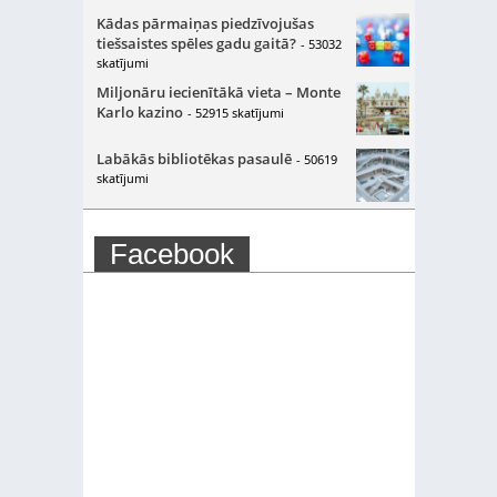
Kādas pārmaiņas piedzīvojušas
tiešsaistes spēles gadu gaitā?
- 53032
skatījumi
Miljonāru iecienītākā vieta – Monte
Karlo kazino
- 52915 skatījumi
Labākās bibliotēkas pasaulē
- 50619
skatījumi
Facebook