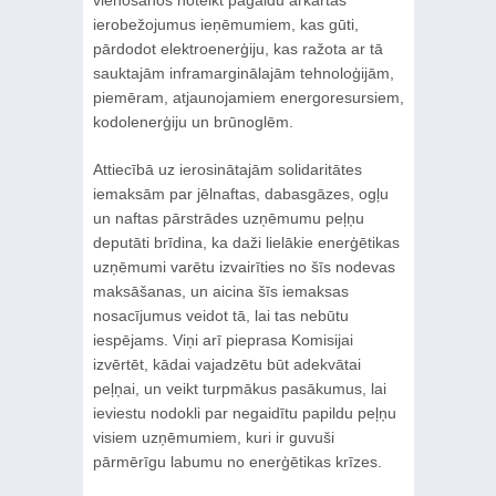
vienošanos noteikt pagaidu ārkārtas
ierobežojumus ieņēmumiem, kas gūti,
pārdodot elektroenerģiju, kas ražota ar tā
sauktajām inframarginālajām tehnoloģijām,
piemēram, atjaunojamiem energoresursiem,
kodolenerģiju un brūnoglēm.
Attiecībā uz ierosinātajām solidaritātes
iemaksām par jēlnaftas, dabasgāzes, ogļu
un naftas pārstrādes uzņēmumu peļņu
deputāti brīdina, ka daži lielākie enerģētikas
uzņēmumi varētu izvairīties no šīs nodevas
maksāšanas, un aicina šīs iemaksas
nosacījumus veidot tā, lai tas nebūtu
iespējams. Viņi arī pieprasa Komisijai
izvērtēt, kādai vajadzētu būt adekvātai
peļņai, un veikt turpmākus pasākumus, lai
ieviestu nodokli par negaidītu papildu peļņu
visiem uzņēmumiem, kuri ir guvuši
pārmērīgu labumu no enerģētikas krīzes.