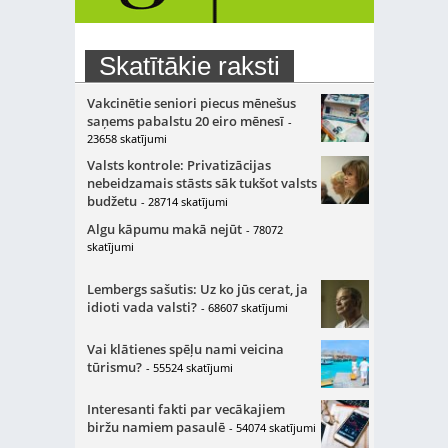
Skatītākie raksti
Vakcinētie seniori piecus mēnešus
saņems pabalstu 20 eiro mēnesī
-
23658 skatījumi
Valsts kontrole: Privatizācijas
nebeidzamais stāsts sāk tukšot valsts
budžetu
- 28714 skatījumi
Algu kāpumu makā nejūt
- 78072
skatījumi
Lembergs sašutis: Uz ko jūs cerat, ja
idioti vada valsti?
- 68607 skatījumi
Vai klātienes spēļu nami veicina
tūrismu?
- 55524 skatījumi
Interesanti fakti par vecākajiem
biržu namiem pasaulē
- 54074 skatījumi