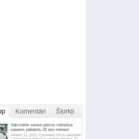
op
Komentāri
Šķirkļi
Vakcinētie seniori piecus mēnešus
saņems pabalstu 20 eiro mēnesī
oktobris 13, 2021,
Comments Off
on Vakcinētie
seniori piecus mēnešus saņems pabalstu 20