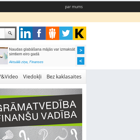
par mums
Naudas glabāšana mājās var izmaksāt
Katrs desmitais mājok
simtiem eiro gadā
pieteikums tiek noraid
kredītvēstures dēļ
Aktuālā ziņa
,
Finanses
Aktuālā ziņa
,
Finanses
V&Video
Viedokļi
Bez kaklasaites