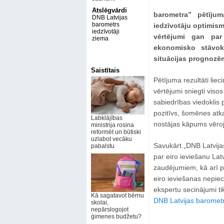
Atslēgvārdi
barometra” pētījum
DNB Latvijas
barometrs
iedzīvotāju optimism
iedzīvotāji
vērtējumi gan par 
ziema
ekonomisko stāvok
situācijas prognozē
Saistītais
Pētījuma rezultāti liec
vērtējumi sniegti viso
sabiedrības viedoklis 
pozitīvs, šomēnes atkal
Labklājības
nostājas kāpums vēro
ministrija rosina
reformēt un būtiski
uzlabot vecāku
Savukārt „DNB Latvijas 
pabalstu
par eiro ieviešanu Lat
zaudējumiem, kā arī p
eiro ieviešanas nepiec
ekspertu secinājumi ti
Kā sagatavot bērnu
DNB Latvijas baromet
skolai,
nepārslogojot
ģimenes budžetu?