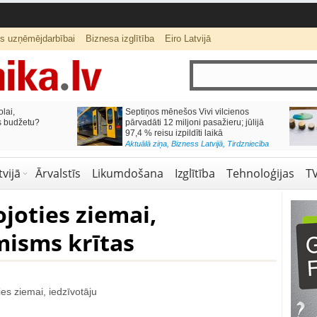
ts uzņēmējdarbībai
Biznesa izglītība
Eiro Latvijā
lai,
Septiņos mēnešos Vivi vilcienos
s budžetu?
pārvadāti 12 miljoni pasažieru; jūlijā
97,4 % reisu izpildīti laikā
Aktuālā ziņa
,
Bizness Latvijā
,
Tirdzniecība
vijā
Ārvalstīs
Likumdošana
Izglītība
Tehnoloģijas
T
joties ziemai,
misms krītas