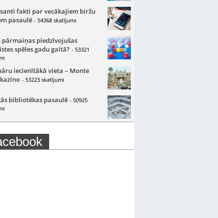
santi fakti par vecākajiem biržu
m pasaulē
- 54368 skatījumi
 pārmaiņas piedzīvojušas
istes spēles gadu gaitā?
- 53321
mi
nāru iecienītākā vieta – Monte
 kazino
- 53223 skatījumi
ās bibliotēkas pasaulē
- 50925
mi
acebook