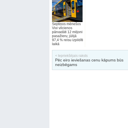
Septiņos mēnešos
Vivi vilcienos
pārvadāti 12 miljoni
pasažieru; jūlijā
97,4 % reisu izpildīti
laikā
< Iepriekšējais raksts
Pēc eiro ieviešanas cenu kāpums būs
neizbēgams