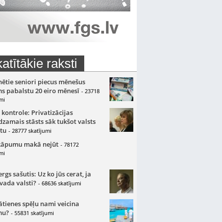
atītākie raksti
nētie seniori piecus mēnešus
s pabalstu 20 eiro mēnesī
- 23718
mi
 kontrole: Privatizācijas
zamais stāsts sāk tukšot valsts
tu
- 28777 skatījumi
kāpumu makā nejūt
- 78172
mi
gs sašutis: Uz ko jūs cerat, ja
 vada valsti?
- 68636 skatījumi
ātienes spēļu nami veicina
mu?
- 55831 skatījumi