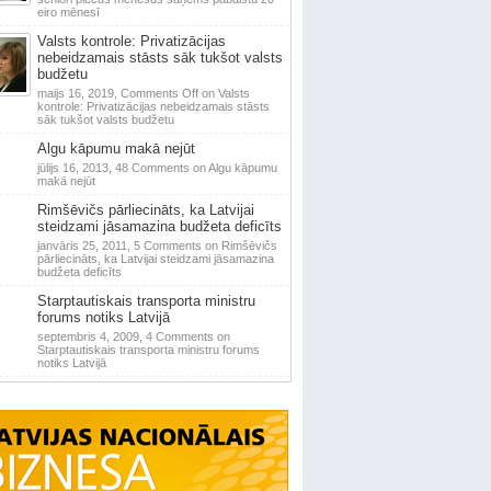
eiro mēnesī
Valsts kontrole: Privatizācijas
nebeidzamais stāsts sāk tukšot valsts
budžetu
maijs 16, 2019,
Comments Off
on Valsts
kontrole: Privatizācijas nebeidzamais stāsts
sāk tukšot valsts budžetu
Algu kāpumu makā nejūt
jūlijs 16, 2013,
48 Comments
on Algu kāpumu
makā nejūt
Rimšēvičs pārliecināts, ka Latvijai
steidzami jāsamazina budžeta deficīts
janvāris 25, 2011,
5 Comments
on Rimšēvičs
pārliecināts, ka Latvijai steidzami jāsamazina
budžeta deficīts
Starptautiskais transporta ministru
forums notiks Latvijā
septembris 4, 2009,
4 Comments
on
Starptautiskais transporta ministru forums
notiks Latvijā