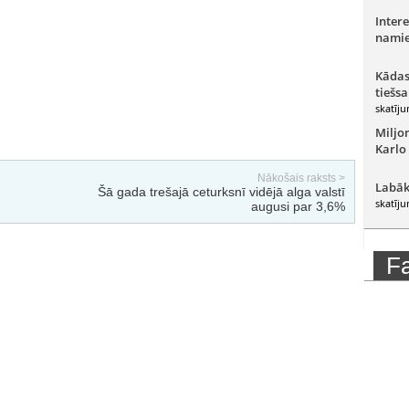
Intere
namie
Kādas
tiešsa
skatīju
Miljo
Karlo
Nākošais raksts >
Labāk
Šā gada trešajā ceturksnī vidējā alga valstī
skatīju
augusi par 3,6%
F