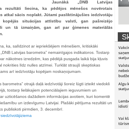
Jaunākā „DNB Latvijas
a rezultāti liecina, ka pēdējos mēnešos novērotais
s atkal sācis noplakt. Jūtami pasliktinājušies iedzīvotāju
kopējās situācijas attīstību valstī, gan pašreizējo
li un tā izmaiņām, gan arī par ģimenes materiālās
m.
Sk
ina, ka, salīdzinot ar iepriekšējiem mēnešiem, kritiskāki
Vakci
s „DNB Latvijas barometra” nemainīgajos indikatoros. Tostarp
saņem
skatīju
par nākotnes izredzēm, kas pēdējā pusgada laikā bija kļuvis
 nokrities līdz nulles atzīmei. Turklāt straujš skeptiskas
Valsts
nebeid
jams arī iedzīvotāju kopējam noskaņojumam.
budže
Algu 
barometra” otrajā daļā iedzīvotāji šoreiz lūgti izteikt viedokli
skatīju
vijā, tostarp lielākajiem potenciālajiem ieguvumiem un
ar uzticēšanos dažādiem informācijas avotiem, kuri komentē
Lember
iešamību un izdevīgumu Latvijai. Plašāki pētījuma rezultāti un
idioti
ks publiskoti pirmdien, 3. decembrī.
rs
iedzīvotāji
ziema
Vai kl
tūris