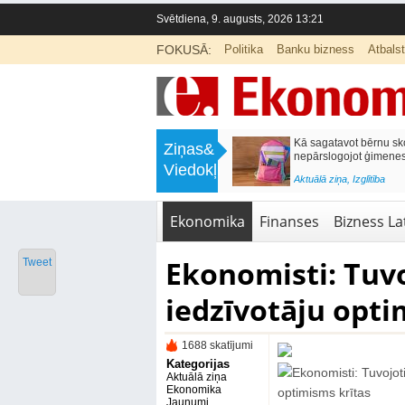
Svētdiena, 9. augusts, 2026 13:21
FOKUSĀ:
Politika
Banku bizness
Atbals
>
Labklājības ministrija rosina reformēt
Kā sagatavot bērnu sko
Ziņas&
un būtiski uzlabot vecāku pabalstu
nepārslogojot ģimene
Viedokļi
<
Aktuālā ziņa
,
Ekonomika
Aktuālā ziņa
,
Izglītība
Ekonomika
Finanses
Bizness Lat
Ekonomisti: Tuvo
Tweet
iedzīvotāju opti
1688 skatījumi
Kategorijas
Aktuālā ziņa
Ekonomika
Jaunumi