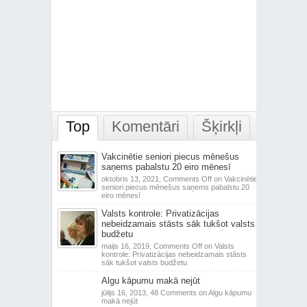
Top
Komentāri
Šķirkļi
Vakcinētie seniori piecus mēnešus
saņems pabalstu 20 eiro mēnesī
oktobris 13, 2021,
Comments Off
on Vakcinētie
seniori piecus mēnešus saņems pabalstu 20
eiro mēnesī
Valsts kontrole: Privatizācijas
nebeidzamais stāsts sāk tukšot valsts
budžetu
maijs 16, 2019,
Comments Off
on Valsts
kontrole: Privatizācijas nebeidzamais stāsts
sāk tukšot valsts budžetu
Algu kāpumu makā nejūt
jūlijs 16, 2013,
48 Comments
on Algu kāpumu
makā nejūt