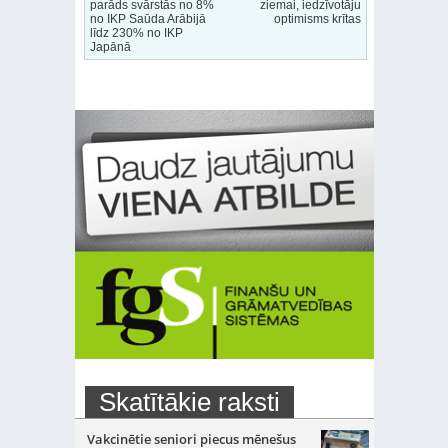
parāds svārstās no 8%
ziemai, iedzīvotāju
no IKP Saūda Arābijā
optimisms krītas
līdz 230% no IKP
Japānā
Skatītākie raksti
Vakcinētie seniori piecus mēnešus