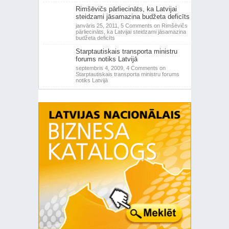
Rimšēvičs pārliecināts, ka Latvijai
steidzami jāsamazina budžeta deficīts
janvāris 25, 2011,
5 Comments
on Rimšēvičs
pārliecināts, ka Latvijai steidzami jāsamazina
budžeta deficīts
Starptautiskais transporta ministru
forums notiks Latvijā
septembris 4, 2009,
4 Comments
on
Starptautiskais transporta ministru forums
notiks Latvijā