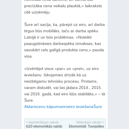
precīzāka cena veikalu plauktā,» laikraksts
citē uzņēmēju.
Šure arī sacīja, ka, pārejot uz eiro, arī darba
tirgus būs mobilāks, taču ar darba spēku
Latvijā ir un būs problēmas. «Noteikti
paaugstināsies darbaspēka izmaksas, kas
savukārt cels galīgā produkta cenu,» pauda
viņa.
«Izvērtējot visus «par» un «pret», uz eiro
ieviešanu lūkojamies drīzāk kā uz
neizbēgamu tehnisku procesu. Protams,
varam diskutēt, vai tas jādara 2014., 2015.
vai 2016. gadā, kad eiro kļūs stabilāks,» – tā
Šure.
Aldaris
cenu kāpums
eiro
eiro ieviešana
Šure
< Iepriekšējais raksts
Nākošais raksts >
G20 ekonomikās valsts
Ekonomisti: Tuvojoties