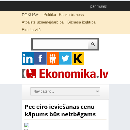
par mums
FOKUSĀ:
Politika
Banku bizness
Atbalsts uzņēmējdarbībai
Biznesa izglītība
Eiro Latvijā
Pēc eiro ieviešanas cenu
kāpums būs neizbēgams