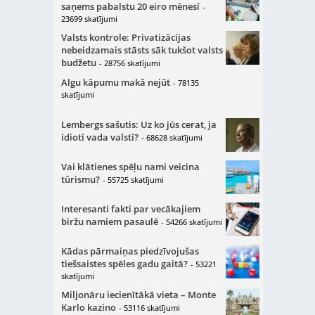
saņems pabalstu 20 eiro mēnesī
-
23699 skatījumi
Valsts kontrole: Privatizācijas
nebeidzamais stāsts sāk tukšot valsts
budžetu
- 28756 skatījumi
Algu kāpumu makā nejūt
- 78135
skatījumi
Lembergs sašutis: Uz ko jūs cerat, ja
idioti vada valsti?
- 68628 skatījumi
Vai klātienes spēļu nami veicina
tūrismu?
- 55725 skatījumi
Interesanti fakti par vecākajiem
biržu namiem pasaulē
- 54266 skatījumi
Kādas pārmaiņas piedzīvojušas
tiešsaistes spēles gadu gaitā?
- 53221
skatījumi
Miljonāru iecienītākā vieta – Monte
Karlo kazino
- 53116 skatījumi