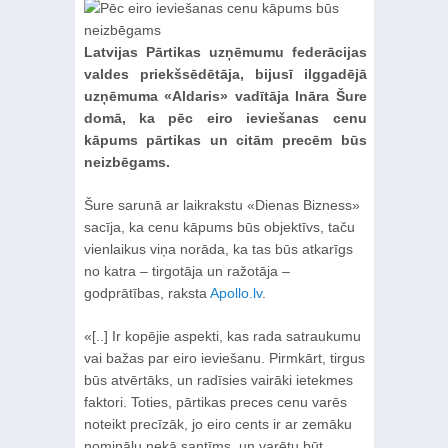
Latvijas Pārtikas uzņēmumu federācijas
valdes priekšsēdētāja, bijusī ilggadējā
uzņēmuma «Aldaris» vadītāja Ināra Šure
domā, ka pēc eiro ieviešanas cenu
kāpums pārtikas un citām precēm būs
neizbēgams.
Šure sarunā ar laikrakstu «Dienas Bizness»
sacīja, ka cenu kāpums būs objektīvs, taču
vienlaikus viņa norāda, ka tas būs atkarīgs
no katra – tirgotāja un ražotāja –
godprātības, raksta
Apollo.lv
.
«[..] Ir kopējie aspekti, kas rada satraukumu
vai bažas par eiro ieviešanu. Pirmkārt, tirgus
būs atvērtāks, un radīsies vairāki ietekmes
faktori. Toties, pārtikas preces cenu varēs
noteikt precīzāk, jo eiro cents ir ar zemāku
nominālu nekā santīms, un varētu būt