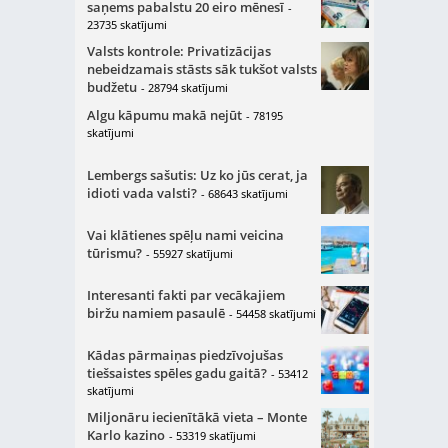
saņems pabalstu 20 eiro mēnesī
-
23735 skatījumi
Valsts kontrole: Privatizācijas
nebeidzamais stāsts sāk tukšot valsts
budžetu
- 28794 skatījumi
Algu kāpumu makā nejūt
- 78195
skatījumi
Lembergs sašutis: Uz ko jūs cerat, ja
idioti vada valsti?
- 68643 skatījumi
Vai klātienes spēļu nami veicina
tūrismu?
- 55927 skatījumi
Interesanti fakti par vecākajiem
biržu namiem pasaulē
- 54458 skatījumi
Kādas pārmaiņas piedzīvojušas
tiešsaistes spēles gadu gaitā?
- 53412
skatījumi
Miljonāru iecienītākā vieta – Monte
Karlo kazino
- 53319 skatījumi