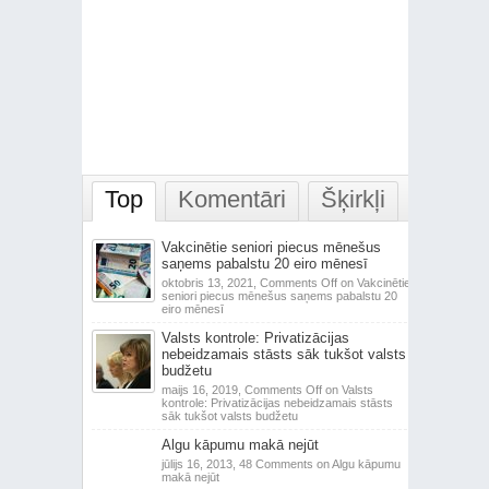
Top
Komentāri
Šķirkļi
Vakcinētie seniori piecus mēnešus
saņems pabalstu 20 eiro mēnesī
oktobris 13, 2021,
Comments Off
on Vakcinētie
seniori piecus mēnešus saņems pabalstu 20
eiro mēnesī
Valsts kontrole: Privatizācijas
nebeidzamais stāsts sāk tukšot valsts
budžetu
maijs 16, 2019,
Comments Off
on Valsts
kontrole: Privatizācijas nebeidzamais stāsts
sāk tukšot valsts budžetu
Algu kāpumu makā nejūt
jūlijs 16, 2013,
48 Comments
on Algu kāpumu
makā nejūt