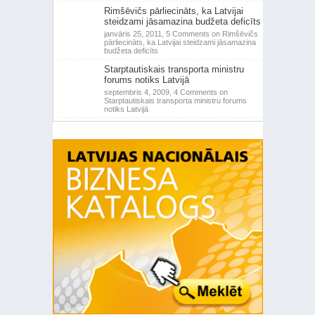
Rimšēvičs pārliecināts, ka Latvijai
steidzami jāsamazina budžeta deficīts
janvāris 25, 2011,
5 Comments
on Rimšēvičs
pārliecināts, ka Latvijai steidzami jāsamazina
budžeta deficīts
Starptautiskais transporta ministru
forums notiks Latvijā
septembris 4, 2009,
4 Comments
on
Starptautiskais transporta ministru forums
notiks Latvijā