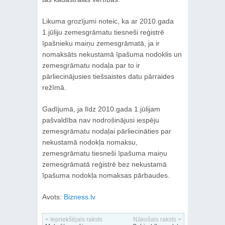
Likuma grozījumi noteic, ka ar 2010.gada
1.jūliju zemesgrāmatu tiesneši reģistrē
īpašnieku maiņu zemesgrāmatā, ja ir
nomaksāts nekustamā īpašuma nodoklis un
zemesgrāmatu nodaļa par to ir
pārliecinājusies tiešsaistes datu pārraides
režīmā.
Gadījumā, ja līdz 2010.gada 1.jūlijam
pašvaldība nav nodrošinājusi iespēju
zemesgrāmatu nodaļai pārliecināties par
nekustamā nodokļa nomaksu,
zemesgrāmatu tiesneši īpašuma maiņu
zemesgrāmatā reģistrē bez nekustamā
īpašuma nodokļa nomaksas pārbaudes.
Avots:
Bizness.lv
< Iepriekšējais raksts
Nākošais raksts >