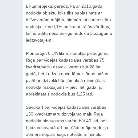
Likumprojekts paredz, ka ar 2010.gadu
nodokļa objektu loks tiks paplašināts ar
dzīvojamām mājām, piemērojot samazinātu
nodokļa likmi 0,1% no kadastrālās vērtības,
lai neradītu nesamērīgu nodokļa pieaugumu
iedzīvotājiem.
Piemērojot 0,1% likmi, nodokļa pieaugums
Rīgā par vidējas kadastrālās vērtības 75
kvadrātmetru dzīvokli varētu būt 28 lati
gadā, bet Ludzas novadā par tādas pašas
platības dzīvokli būs jāmaksā minimālais
nodokļa maksājums – pieci lati gadā, jo
aprēķinātais nodoklis būs 1,25 lati.
Savukārt par vidējas kadastrālās vērtības
150 kvadrātmetru dzīvojamo māju Rīgā
nodokļa pieaugums varētu būt 40 lati, bet
Ludzas novadā arī par šādu māju nodokļa
apmērs nepārsniegs noteikto minimālo