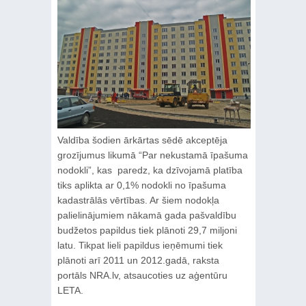
Valdība šodien ārkārtas sēdē akceptēja
grozījumus likumā “Par nekustamā īpašuma
nodokli”, kas paredz, ka dzīvojamā platība
tiks aplikta ar 0,1% nodokli no īpašuma
kadastrālās vērtības. Ar šiem nodokļa
palielinājumiem nākamā gada pašvaldību
budžetos papildus tiek plānoti 29,7 miljoni
latu. Tikpat lieli papildus ieņēmumi tiek
plānoti arī 2011 un 2012.gadā, raksta
portāls NRA.lv, atsaucoties uz aģentūru
LETA.