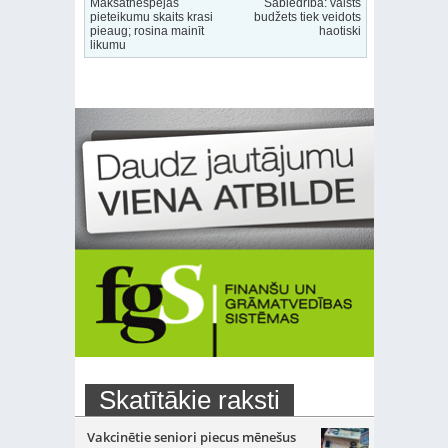
Maksātnespējas
Sabiedrība: valsts
pieteikumu skaits krasi
budžets tiek veidots
pieaug; rosina mainīt
haotiski
likumu
Skatītākie raksti
Vakcinētie seniori piecus mēnešus