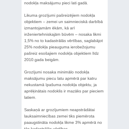
nodokļa maksājumu pieci lati gadā.
Likuma grozījumi pašreizējiem nodokļa
objektiem – zemei un saimnieciskā darbībā
izmantojamām ēkām, kā arī
inženiertehniskajām būvēm – nosaka likmi
1,5% no to kadastrālās vērtības, saglabājot
25% nodokļa pieauguma ierobežojumu
pašreiz esošajiem nodokļa objektiem līdz
2010.gada beigām.
Grozījumi nosaka minimālo nodokļa
maksājumu piecu latu apmērā par katru
nekustamā īpašuma nodokļa objektu, ja
aprēķinātais nodoklis ir mazāks par pieciem
latiem.
Saskaņā ar grozījumiem neapstrādātai
lauksaimniecības zemei tiks piemērota
paaugstināta nodokļa likme 3% apmērā no
tās kadastrālās vērtības.