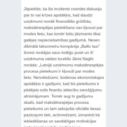
Jāpiebilst, ka šis incidents rosināts diskusiju
par to vai krīzes apstākļos, kad daudzi
uzņēmumi nonāk finansiālās grūtībās,
maksātnespējas pieteikšana nav kļuvusi par
modes lietu, kas tomēr būtu jāizmanto tikai
galējas nepieciešamības gadījumā. Nesen
dibinātā taksometru kompānija „Baltic taxi”
šoreiz nostājas savu kolēģu pusē un šī
uzņēmuma valdes loceklis Jānis Naglis
norāda: „Latvijā uzņēmumu maksātnespējas
procesa pieteikumi ir kļuvuši par modes
lietu. Nenoliedzami, šodienas ekonomiskajos
apstākļos ir gadījumi, kad šis pieteikums ir
pēdējais solis finanšu attiecību sarežģījumu
atrisinājumam. Tomēr aug to gadījumu
skaits, kad maksātnespējas procesa
pieteikums un tam sekojošie oficiālie tiesas
paziņojumi tiek, acīmredzami, izmantoti kā
iebiedēšanas un savdabīgas motivācijas