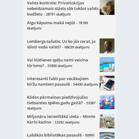
Valsts kontrole: Privatizācijas
nebeidzamais stāsts sāk tukšot valsts
budžetu
- 28791 skatījumi
Algu kāpumu makā nejūt
- 78189
skatījumi
Lembergs sašutis: Uz ko jūs cerat, ja
idioti vada valsti?
- 68639 skatījumi
Vai klātienes spēļu nami veicina
tūrismu?
- 55900 skatījumi
Interesanti fakti par vecākajiem
biržu namiem pasaulē
- 54430 skatījumi
Kādas pārmaiņas piedzīvojušas
tiešsaistes spēles gadu gaitā?
- 53387
skatījumi
Miljonāru iecienītākā vieta – Monte
Karlo kazino
- 53292 skatījumi
Labākās bibliotēkas pasaulē
- 50995