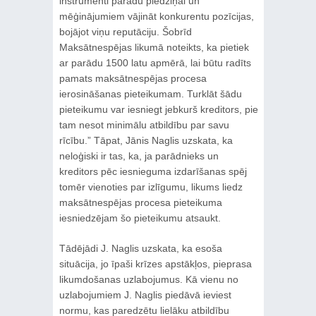
instrumenti parādu piedziņai un
mēģinājumiem vājināt konkurentu pozīcijas,
bojājot viņu reputāciju. Šobrīd
Maksātnespējas likumā noteikts, ka pietiek
ar parādu 1500 latu apmērā, lai būtu radīts
pamats maksātnespējas procesa
ierosināšanas pieteikumam. Turklāt šādu
pieteikumu var iesniegt jebkurš kreditors, pie
tam nesot minimālu atbildību par savu
rīcību.” Tāpat, Jānis Naglis uzskata, ka
neloģiski ir tas, ka, ja parādnieks un
kreditors pēc iesnieguma izdarīšanas spēj
tomēr vienoties par izlīgumu, likums liedz
maksātnespējas procesa pieteikuma
iesniedzējam šo pieteikumu atsaukt.
Tādējādi J. Naglis uzskata, ka esoša
situācija, jo īpaši krīzes apstākļos, pieprasa
likumdošanas uzlabojumus. Kā vienu no
uzlabojumiem J. Naglis piedāvā ieviest
normu, kas paredzētu lielāku atbildību