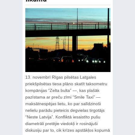
13. novembrī Rīgas pilsētas Latgales
priekšpilsētas tiesa plāno skatīt taksometru
kompānijas “Zelta bulta” —, kas plašāk
pazīstama ar preču zīmi “Smile Taxi” —
maksātnespējas lietu, ko par salīdzinoši
nelielu parādu pieteicis degvielas tirgotājs
“Neste Latvija”. Konfliktā iesaistīto pušu
diametrāli pretējie viedokļi ir rosinājuši
diskusiju par to, cik krīzes apstākļos kopumā