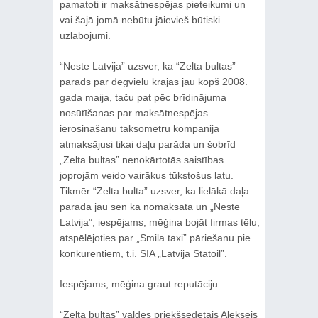
pamatoti ir maksātnespējas pieteikumi un
vai šajā jomā nebūtu jāievieš būtiski
uzlabojumi.
“Neste Latvija” uzsver, ka “Zelta bultas”
parāds par degvielu krājas jau kopš 2008.
gada maija, taču pat pēc brīdinājuma
nosūtīšanas par maksātnespējas
ierosināšanu taksometru kompānija
atmaksājusi tikai daļu parāda un šobrīd
„Zelta bultas” nenokārtotās saistības
joprojām veido vairākus tūkstošus latu.
Tikmēr “Zelta bulta” uzsver, ka lielākā daļa
parāda jau sen kā nomaksāta un „Neste
Latvija”, iespējams, mēģina bojāt firmas tēlu,
atspēlējoties par „Smila taxi” pāriešanu pie
konkurentiem, t.i. SIA „Latvija Statoil”.
Iespējams, mēģina graut reputāciju
“Zelta bultas” valdes priekšsēdētājs Aleksejs