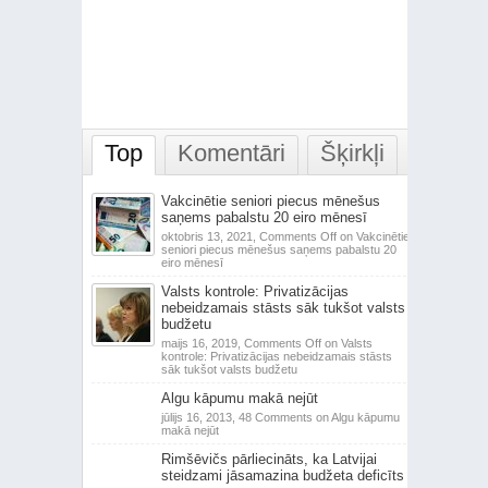
Top
Komentāri
Šķirkļi
Vakcinētie seniori piecus mēnešus
saņems pabalstu 20 eiro mēnesī
oktobris 13, 2021,
Comments Off
on Vakcinētie
seniori piecus mēnešus saņems pabalstu 20
eiro mēnesī
Valsts kontrole: Privatizācijas
nebeidzamais stāsts sāk tukšot valsts
budžetu
maijs 16, 2019,
Comments Off
on Valsts
kontrole: Privatizācijas nebeidzamais stāsts
sāk tukšot valsts budžetu
Algu kāpumu makā nejūt
jūlijs 16, 2013,
48 Comments
on Algu kāpumu
makā nejūt
Rimšēvičs pārliecināts, ka Latvijai
steidzami jāsamazina budžeta deficīts