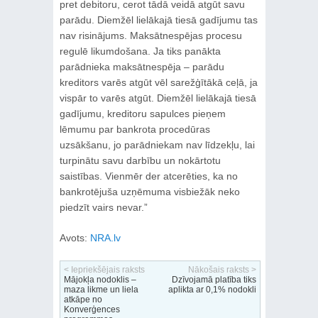
pret debitoru, cerot tādā veidā atgūt savu
parādu. Diemžēl lielākajā tiesā gadījumu tas
nav risinājums. Maksātnespējas procesu
regulē likumdošana. Ja tiks panākta
parādnieka maksātnespēja – parādu
kreditors varēs atgūt vēl sarežģītākā ceļā, ja
vispār to varēs atgūt. Diemžēl lielākajā tiesā
gadījumu, kreditoru sapulces pieņem
lēmumu par bankrota procedūras
uzsākšanu, jo parādniekam nav līdzekļu, lai
turpinātu savu darbību un nokārtotu
saistības. Vienmēr der atcerēties, ka no
bankrotējuša uzņēmuma visbiežāk neko
piedzīt vairs nevar.”
Avots:
NRA.lv
< Iepriekšējais raksts
Nākošais raksts >
Mājokļa nodoklis –
Dzīvojamā platība tiks
maza likme un liela
aplikta ar 0,1% nodokli
atkāpe no
Konverģences