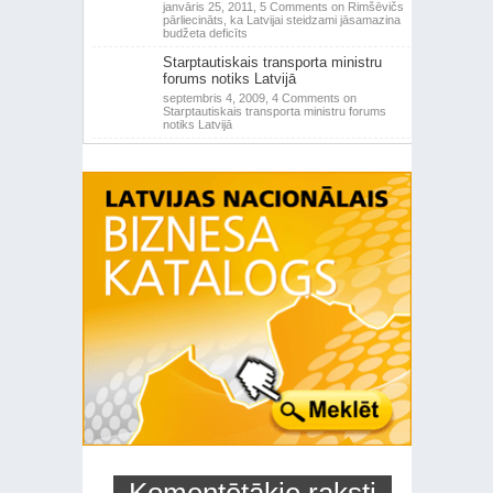
janvāris 25, 2011,
5 Comments
on Rimšēvičs
pārliecināts, ka Latvijai steidzami jāsamazina
budžeta deficīts
Starptautiskais transporta ministru
forums notiks Latvijā
septembris 4, 2009,
4 Comments
on
Starptautiskais transporta ministru forums
notiks Latvijā
Komentētākie raksti