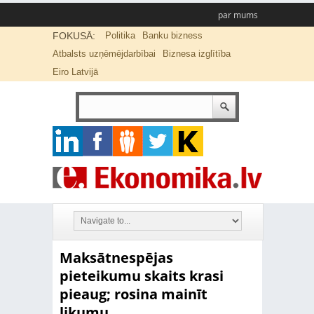
par mums
FOKUSĀ:
Politika
Banku bizness
Atbalsts uzņēmējdarbībai
Biznesa izglītība
Eiro Latvijā
Maksātnespējas
pieteikumu skaits krasi
pieaug; rosina mainīt
likumu