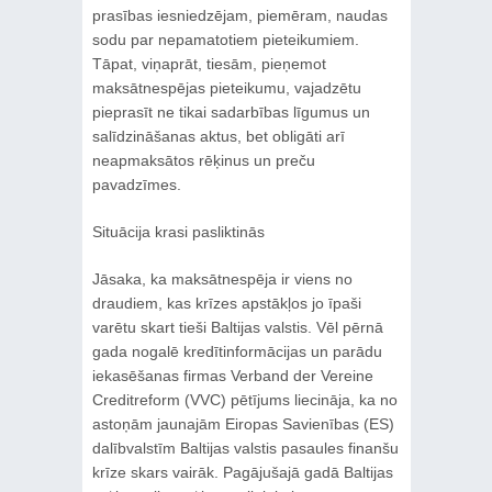
prasības iesniedzējam, piemēram, naudas
sodu par nepamatotiem pieteikumiem.
Tāpat, viņaprāt, tiesām, pieņemot
maksātnespējas pieteikumu, vajadzētu
pieprasīt ne tikai sadarbības līgumus un
salīdzināšanas aktus, bet obligāti arī
neapmaksātos rēķinus un preču
pavadzīmes.
Situācija krasi pasliktinās
Jāsaka, ka maksātnespēja ir viens no
draudiem, kas krīzes apstākļos jo īpaši
varētu skart tieši Baltijas valstis. Vēl pērnā
gada nogalē kredītinformācijas un parādu
iekasēšanas firmas Verband der Vereine
Creditreform (VVC) pētījums liecināja, ka no
astoņām jaunajām Eiropas Savienības (ES)
dalībvalstīm Baltijas valstis pasaules finanšu
krīze skars vairāk. Pagājušajā gadā Baltijas