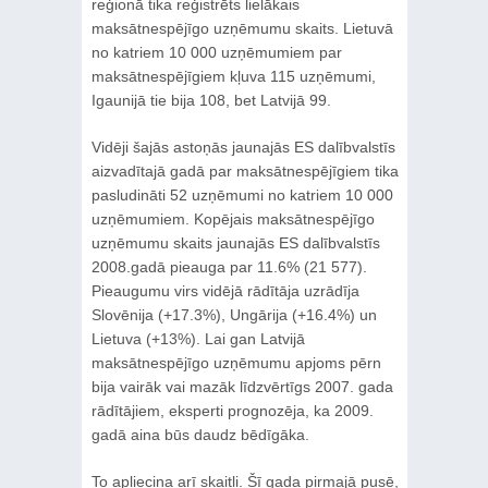
reģionā tika reģistrēts lielākais
maksātnespējīgo uzņēmumu skaits. Lietuvā
no katriem 10 000 uzņēmumiem par
maksātnespējīgiem kļuva 115 uzņēmumi,
Igaunijā tie bija 108, bet Latvijā 99.
Vidēji šajās astoņās jaunajās ES dalībvalstīs
aizvadītajā gadā par maksātnespējīgiem tika
pasludināti 52 uzņēmumi no katriem 10 000
uzņēmumiem. Kopējais maksātnespējīgo
uzņēmumu skaits jaunajās ES dalībvalstīs
2008.gadā pieauga par 11.6% (21 577).
Pieaugumu virs vidējā rādītāja uzrādīja
Slovēnija (+17.3%), Ungārija (+16.4%) un
Lietuva (+13%). Lai gan Latvijā
maksātnespējīgo uzņēmumu apjoms pērn
bija vairāk vai mazāk līdzvērtīgs 2007. gada
rādītājiem, eksperti prognozēja, ka 2009.
gadā aina būs daudz bēdīgāka.
To apliecina arī skaitļi. Šī gada pirmajā pusē,