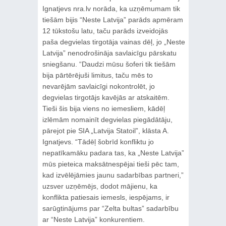
Ignatjevs nra.lv norāda, ka uzņēmumam tik
tiešām bijis “Neste Latvija” parāds apmēram
12 tūkstošu latu, taču parāds izveidojās
paša degvielas tirgotāja vainas dēļ, jo „Neste
Latvija” nenodrošināja savlaicīgu pārskatu
sniegšanu. “Daudzi mūsu šoferi tik tiešām
bija pārtērējuši limitus, taču mēs to
nevarējām savlaicīgi nokontrolēt, jo
degvielas tirgotājs kavējās ar atskaitēm.
Tieši šis bija viens no iemesliem, kādēļ
izlēmām nomainīt degvielas piegādātāju,
pārejot pie SIA „Latvija Statoil”, klāsta A.
Ignatjevs. “Tādēļ šobrīd konfliktu jo
nepatīkamāku padara tas, ka „Neste Latvija”
mūs pieteica maksātnespējai tieši pēc tam,
kad izvēlējāmies jaunu sadarbības partneri,”
uzsver uzņēmējs, dodot mājienu, ka
konflikta patiesais iemesls, iespējams, ir
sarūgtinājums par “Zelta bultas” sadarbību
ar “Neste Latvija” konkurentiem.