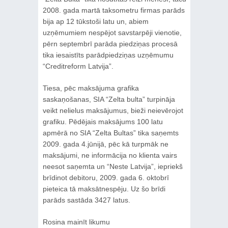
2008. gada martā taksometru firmas parāds
bija ap 12 tūkstoši latu un, abiem
uzņēmumiem nespējot savstarpēji vienotie,
pērn septembrī parāda piedziņas procesā
tika iesaistīts parādpiedziņas uzņēmumu
“Creditreform Latvija”.
Tiesa, pēc maksājuma grafika
saskaņošanas, SIA “Zelta bulta” turpināja
veikt nelielus maksājumus, bieži neievērojot
grafiku. Pēdējais maksājums 100 latu
apmērā no SIA “Zelta Bultas” tika saņemts
2009. gada 4.jūnijā, pēc kā turpmāk ne
maksājumi, ne informācija no klienta vairs
neesot saņemta un “Neste Latvija”, iepriekš
brīdinot debitoru, 2009. gada 6. oktobrī
pieteica tā maksātnespēju. Uz šo brīdi
parāds sastāda 3427 latus.
Rosina mainīt likumu