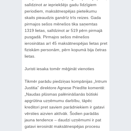
salīdzinot ar iepriekšējo gadu līdzīgiem
periodiem, maksātnespējas pieteikumu
skaits pieaudzis gandrīz trīs reizes. Gada
pirmajos sešos mēnešos tika saņemtas
1319 lietas, salīdzinot ar 519 pērn pirmajā
pusgadā. Pirmajos sešos mēnešos
ierosinātas arī 45 maksātnespējas lietas pret
fiziskām personām, pērn kopumā bija četras
lietas.
Juristi iesaka tomēr mēģināt vienoties
Tikmēr parādu piedziņas kompānijas „Intrum
Justitia” direktore Agnese Priedīte komentē:
„Naudas plūsmas palēnināšanās būtiski
apgrūtina uzņēmumu darbību, tāpēc
kreditori pret saviem parādniekiem ir gatavi
vērsties aizvien aktīvāk. Šodien parādās
jauna tendence – daudzi uzņēmumi ir pat
gatavi ierosināt maksātnespējas procesu