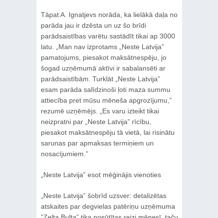
Tāpat A. Ignatjevs norāda, ka lielākā daļa no
parāda jau ir dzēsta un uz šo brīdi
parādsaistības varētu sastādīt tikai ap 3000
latu. „Man nav izprotams „Neste Latvija”
pamatojums, piesakot maksātnespēju, jo
šogad uzņēmumā aktīvi ir sabalansēti ar
parādsaistībām. Turklāt „Neste Latvija”
esam parāda salīdzinoši ļoti maza summu
attiecība pret mūsu mēneša apgrozījumu,”
rezumē uzņēmējs. „Es varu izteikt tikai
neizpratni par „Neste Latvija” rīcību,
piesakot maksātnespēju tā vietā, lai risinātu
sarunas par apmaksas termiņiem un
nosacījumiem.”
„Neste Latvija” esot mēģinājis vienoties
„Neste Latvija” šobrīd uzsver: detalizētas
atskaites par degvielas patēriņu uzņēmuma
“Zelta Bulta” tika nosūtītas reizi mēnesī, taču