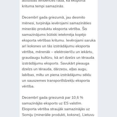
attīstības tendences rāda, ka eksporta
krituma tempi samazinās.
Decembrī gada griezumā, jau desmito
mēnesi, turpināja ievērojami samazināties
minerālo produktu eksporta vērtība. Šis
samazinājums būtiski ietekmēja kopējo
eksporta vērtības kritumu. Ievērojami saruka
arī koksnes un tās izstrādājumu eksporta
vērtība, mērenāk – elektroierīču un iekārtu,
graudaugu kultūru, kā arī dzelzs un tērauda
izstrādājumu eksports. Savukārt pieauga
dzelzs un tērauda, dārzeņu, eļļas augu,
labības, miltu un piena izstrādājumu sēklu
un sauszemes transportlīdzekļu eksporta
vērtība.
Decembrī gada griezumā par 10,6 %
samazinājās eksports uz ES valstīm.
Eksporta vērtība straujāk samazinājās uz
Somiju (minerālie produkti, koksne), Lietuvu