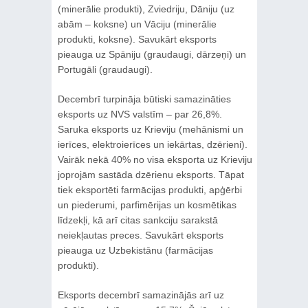
(minerālie produkti), Zviedriju, Dāniju (uz
abām – koksne) un Vāciju (minerālie
produkti, koksne). Savukārt eksports
pieauga uz Spāniju (graudaugi, dārzeņi) un
Portugāli (graudaugi).
Decembrī turpināja būtiski samazināties
eksports uz NVS valstīm – par 26,8%.
Saruka eksports uz Krieviju (mehānismi un
ierīces, elektroierīces un iekārtas, dzērieni).
Vairāk nekā 40% no visa eksporta uz Krieviju
joprojām sastāda dzērienu eksports. Tāpat
tiek eksportēti farmācijas produkti, apģērbi
un piederumi, parfimērijas un kosmētikas
līdzekļi, kā arī citas sankciju sarakstā
neiekļautas preces. Savukārt eksports
pieauga uz Uzbekistānu (farmācijas
produkti).
Eksports decembrī samazinājās arī uz