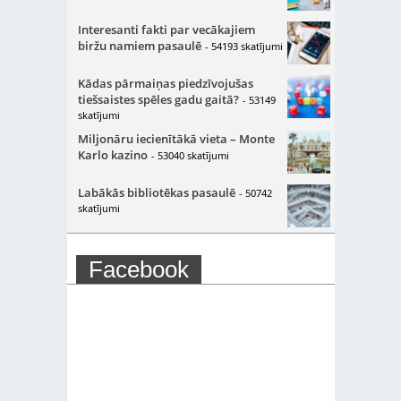
Interesanti fakti par vecākajiem
biržu namiem pasaulē
- 54193 skatījumi
Kādas pārmaiņas piedzīvojušas
tiešsaistes spēles gadu gaitā?
- 53149
skatījumi
Miljonāru iecienītākā vieta – Monte
Karlo kazino
- 53040 skatījumi
Labākās bibliotēkas pasaulē
- 50742
skatījumi
Facebook