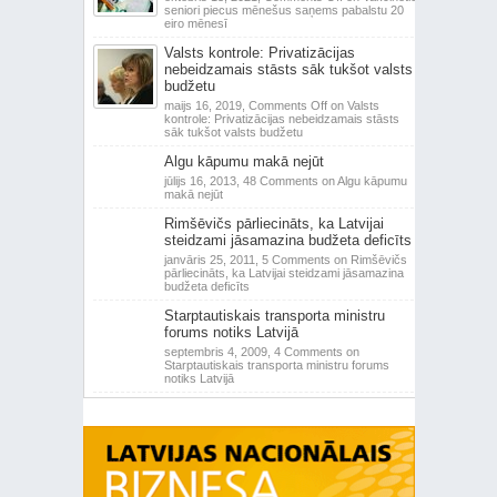
seniori piecus mēnešus saņems pabalstu 20
eiro mēnesī
Valsts kontrole: Privatizācijas
nebeidzamais stāsts sāk tukšot valsts
budžetu
maijs 16, 2019,
Comments Off
on Valsts
kontrole: Privatizācijas nebeidzamais stāsts
sāk tukšot valsts budžetu
Algu kāpumu makā nejūt
jūlijs 16, 2013,
48 Comments
on Algu kāpumu
makā nejūt
Rimšēvičs pārliecināts, ka Latvijai
steidzami jāsamazina budžeta deficīts
janvāris 25, 2011,
5 Comments
on Rimšēvičs
pārliecināts, ka Latvijai steidzami jāsamazina
budžeta deficīts
Starptautiskais transporta ministru
forums notiks Latvijā
septembris 4, 2009,
4 Comments
on
Starptautiskais transporta ministru forums
notiks Latvijā