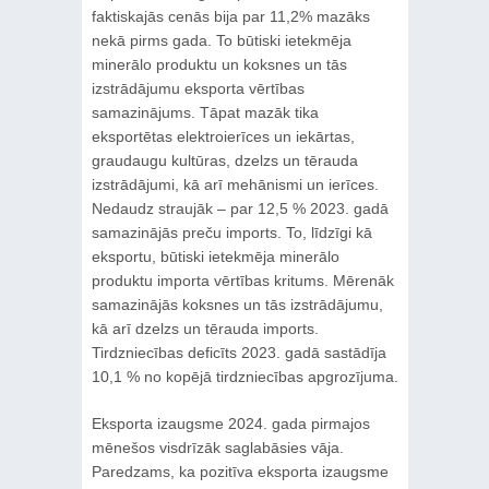
faktiskajās cenās bija par 11,2% mazāks
nekā pirms gada. To būtiski ietekmēja
minerālo produktu un koksnes un tās
izstrādājumu eksporta vērtības
samazinājums. Tāpat mazāk tika
eksportētas elektroierīces un iekārtas,
graudaugu kultūras, dzelzs un tērauda
izstrādājumi, kā arī mehānismi un ierīces.
Nedaudz straujāk – par 12,5 % 2023. gadā
samazinājās preču imports. To, līdzīgi kā
eksportu, būtiski ietekmēja minerālo
produktu importa vērtības kritums. Mērenāk
samazinājās koksnes un tās izstrādājumu,
kā arī dzelzs un tērauda imports.
Tirdzniecības deficīts 2023. gadā sastādīja
10,1 % no kopējā tirdzniecības apgrozījuma.
Eksporta izaugsme 2024. gada pirmajos
mēnešos visdrīzāk saglabāsies vāja.
Paredzams, ka pozitīva eksporta izaugsme