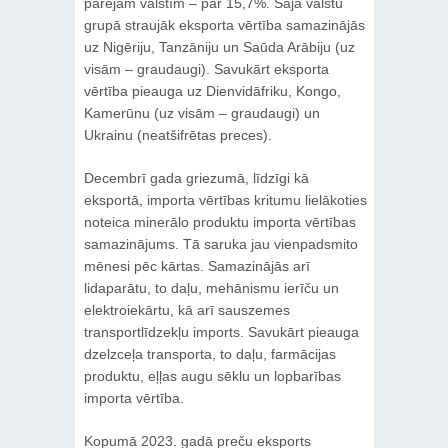
pārējām valstīm – par 15,7%. Šajā valstu
grupā straujāk eksporta vērtība samazinājās
uz Nigēriju, Tanzāniju un Saūda Arābiju (uz
visām – graudaugi). Savukārt eksporta
vērtība pieauga uz Dienvidāfriku, Kongo,
Kamerūnu (uz visām – graudaugi) un
Ukrainu (neatšifrētas preces).
Decembrī gada griezumā, līdzīgi kā
eksportā, importa vērtības kritumu lielākoties
noteica minerālo produktu importa vērtības
samazinājums. Tā saruka jau vienpadsmito
mēnesi pēc kārtas. Samazinājās arī
lidaparātu, to daļu, mehānismu ierīču un
elektroiekārtu, kā arī sauszemes
transportlīdzekļu imports. Savukārt pieauga
dzelzceļa transporta, to daļu, farmācijas
produktu, eļļas augu sēklu un lopbarības
importa vērtība.
Kopumā 2023. gadā preču eksports