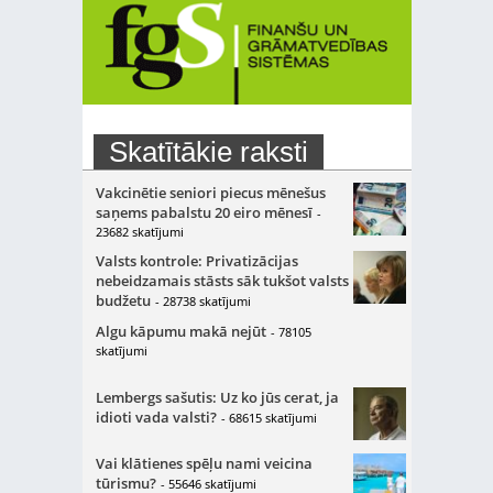
Skatītākie raksti
Vakcinētie seniori piecus mēnešus
saņems pabalstu 20 eiro mēnesī
-
23682 skatījumi
Valsts kontrole: Privatizācijas
nebeidzamais stāsts sāk tukšot valsts
budžetu
- 28738 skatījumi
Algu kāpumu makā nejūt
- 78105
skatījumi
Lembergs sašutis: Uz ko jūs cerat, ja
idioti vada valsti?
- 68615 skatījumi
Vai klātienes spēļu nami veicina
tūrismu?
- 55646 skatījumi