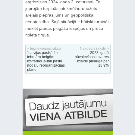
atgriezīsies 2024. gada 2. ceturksnī. To
joprojām turpinās ietekmēt ierobežots
ārējais pieprasījums un ģeopolitiskā
nenoteiktība. Šajā situācijā ir būtiski turpināt
meklēt jaunas piegāžu iespējas un preču
noieta tirgus.
< Iepriekšējais raksts
Nākošais raksts >
“Latvijas pasts” līdz
2023. gadā
februāra beigām
būvniecības nozares
izstrādās jaunu pasta
izlaide pieauga par
nodaļu reorganizācijas
18,9%
plānu