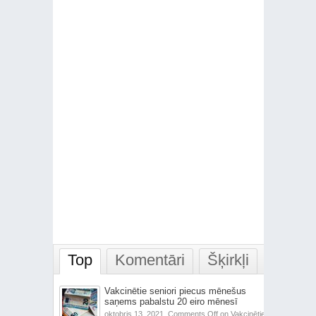
Top
Komentāri
Šķirkļi
Vakcinētie seniori piecus mēnešus
saņems pabalstu 20 eiro mēnesī
oktobris 13, 2021,
Comments Off
on Vakcinētie