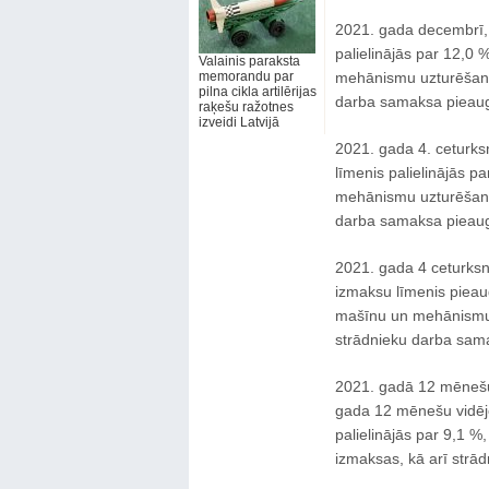
2021. gada decembrī, 
palielinājās par 12,0 
Valainis paraksta
memorandu par
mehānismu uzturēšanas
pilna cikla artilērijas
darba samaksa pieaug
raķešu ražotnes
izveidi Latvijā
2021. gada 4. ceturksn
līmenis palielinājās p
mehānismu uzturēšanas
darba samaksa pieaug
2021. gada 4 ceturksnī
izmaksu līmenis pieau
mašīnu un mehānismu 
strādnieku darba sam
2021. gadā 12 mēnešu 
gada 12 mēnešu vidējo 
palielinājās par 9,1 
izmaksas, kā arī strā