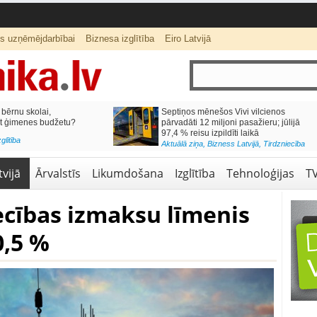
ts uzņēmējdarbībai
Biznesa izglītība
Eiro Latvijā
lai,
Septiņos mēnešos Vivi vilcienos
s budžetu?
pārvadāti 12 miljoni pasažieru; jūlijā
97,4 % reisu izpildīti laikā
Aktuālā ziņa
,
Bizness Latvijā
,
Tirdzniecība
vijā
Ārvalstīs
Likumdošana
Izglītība
Tehnoloģijas
T
cības izmaksu līmenis
0,5 %