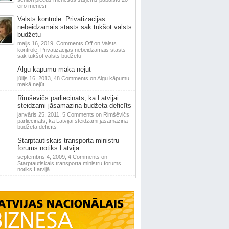
eiro mēnesī
Valsts kontrole: Privatizācijas
nebeidzamais stāsts sāk tukšot valsts
budžetu
maijs 16, 2019,
Comments Off
on Valsts
kontrole: Privatizācijas nebeidzamais stāsts
sāk tukšot valsts budžetu
Algu kāpumu makā nejūt
jūlijs 16, 2013,
48 Comments
on Algu kāpumu
makā nejūt
Rimšēvičs pārliecināts, ka Latvijai
steidzami jāsamazina budžeta deficīts
janvāris 25, 2011,
5 Comments
on Rimšēvičs
pārliecināts, ka Latvijai steidzami jāsamazina
budžeta deficīts
Starptautiskais transporta ministru
forums notiks Latvijā
septembris 4, 2009,
4 Comments
on
Starptautiskais transporta ministru forums
notiks Latvijā