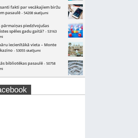
santi fakti par vecākajiem biržu
m pasaulē
- 54208 skatījumi
 pārmaiņas piedzīvojušas
istes spēles gadu gaitā?
- 53163
mi
nāru iecienītākā vieta – Monte
 kazino
- 53055 skatījumi
ās bibliotēkas pasaulē
- 50758
mi
acebook