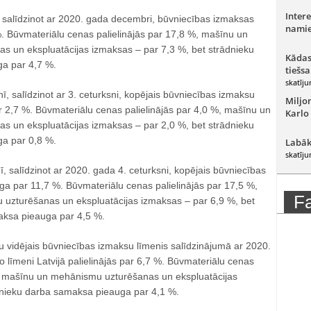
Intere
salīdzinot ar 2020. gada decembri, būvniecības izmaksas
namie
%. Būvmateriālu cenas palielinājās par 17,8 %, mašīnu un
 un ekspluatācijas izmaksas – par 7,3 %, bet strādnieku
Kādas
a par 4,7 %.
tiešsa
skatīju
ī, salīdzinot ar 3. ceturksni, kopējais būvniecības izmaksu
Miljo
ar 2,7 %. Būvmateriālu cenas palielinājās par 4,0 %, mašīnu un
Karlo
 un ekspluatācijas izmaksas – par 2,0 %, bet strādnieku
a par 0,8 %.
Labāk
skatīju
, salīdzinot ar 2020. gada 4. ceturksni, kopējais būvniecības
ga par 11,7 %. Būvmateriālu cenas palielinājās par 17,5 %,
F
uzturēšanas un ekspluatācijas izmaksas – par 6,9 %, bet
aksa pieauga par 4,5 %.
vidējais būvniecības izmaksu līmenis salīdzinājumā ar 2020.
līmeni Latvijā palielinājās par 6,7 %. Būvmateriālu cenas
%, mašīnu un mehānismu uzturēšanas un ekspluatācijas
dnieku darba samaksa pieauga par 4,1 %.