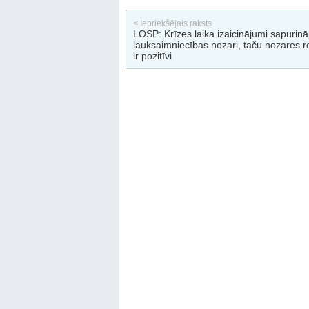
< Iepriekšējais raksts
LOSP: Krīzes laika izaicinājumi sapurinā
lauksaimniecības nozari, taču nozares re
ir pozitīvi