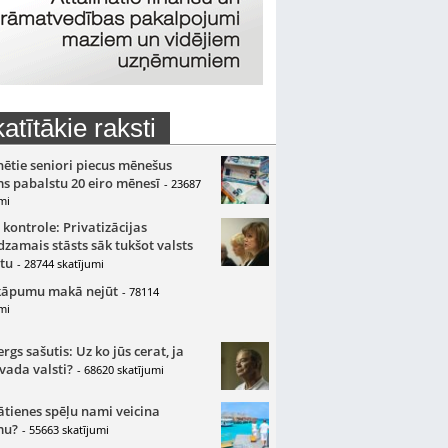
atītākie raksti
nētie seniori piecus mēnešus
s pabalstu 20 eiro mēnesī
- 23687
mi
 kontrole: Privatizācijas
zamais stāsts sāk tukšot valsts
tu
- 28744 skatījumi
kāpumu makā nejūt
- 78114
mi
gs sašutis: Uz ko jūs cerat, ja
 vada valsti?
- 68620 skatījumi
ātienes spēļu nami veicina
mu?
- 55663 skatījumi