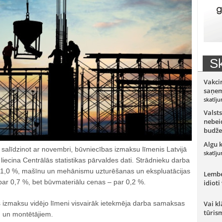
Sk
Vakci
saņem
skatīju
Valsts
nebeid
budže
Algu 
salīdzinot ar novembri, būvniecības izmaksu līmenis Latvijā
skatīju
 liecina Centrālās statistikas pārvaldes dati. Strādnieku darba
1,0 %, mašīnu un mehānismu uzturēšanas un ekspluatācijas
Lember
par 0,7 %, bet būvmateriālu cenas – par 0,2 %.
idioti
izmaksu vidējo līmeni visvairāk ietekmēja darba samaksas
Vai kl
tūris
 un montētājiem.