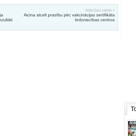
Nākošais raksts >
ja
Aicina atcelt prasību pēc vakcinācijas sertifikāta
zultāti
tirdzniecības centros
T