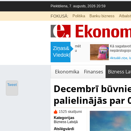
Piektdiena, 7. augusts, 2026 20:59
FOKUSĀ:
Politika
Banku bizness
Atbals
>
Labklājības ministrija rosina reformēt
Kā sagatavot bērnu sko
Ziņas&
un būtiski uzlabot vecāku pabalstu
nepārslogojot ģimene
Viedokļi
<
Aktuālā ziņa
,
Ekonomika
Aktuālā ziņa
,
Izglītība
Ekonomika
Finanses
Bizness Lat
Decembrī būvnie
Tweet
palielinājās par 
1525 skatījumi
Kategorijas
Bizness Latvijā
Atslēgvārdi