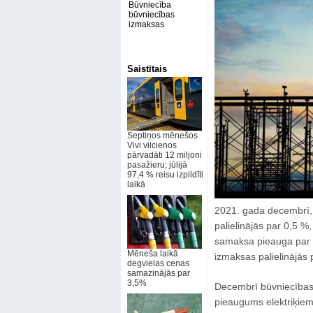
Būvniecība
būvniecības
izmaksas
Saistītais
Septiņos mēnešos
Vivi vilcienos
pārvadāti 12 miljoni
pasažieru; jūlijā
97,4 % reisu izpildīti
laikā
2021. gada decembrī, 
palielinājās par 0,5 %,
samaksa pieauga par 
Mēneša laikā
izmaksas palielinājās 
degvielas cenas
samazinājās par
3,5%
Decembrī būvniecības 
pieaugums elektriķiem