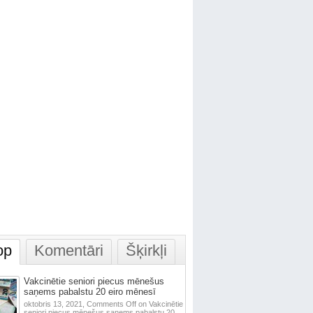
op
Komentāri
Šķirkļi
Vakcinētie seniori piecus mēnešus
saņems pabalstu 20 eiro mēnesī
oktobris 13, 2021,
Comments Off
on Vakcinētie
seniori piecus mēnešus saņems pabalstu 20