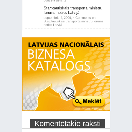
budžeta deficīts
Starptautiskais transporta ministru
forums notiks Latvijā
septembris 4, 2009,
4 Comments
on
Starptautiskais transporta ministru forums
notiks Latvijā
Komentētākie raksti