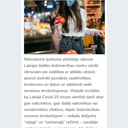
Nekustamā īpašuma attīstītāju alianse
Latvijas lielāko tirdzniecības centru vārdā
vērsusies pie valdības ar atklāto vēstuli,
aicinot izvērtēt jaunākās saslimstības
tendences un datus un atbilstoši veikt
izmaiņas ierobežojumus. Vēstulē norādīts,
ka Latvijā Covid-19 vīruss vienlīdz bieži skar
gan vakcinētus, gan daļēji vakcinētus vai
nevakcinētus cilvēkus, tāpēc tirdzniecības
nozares ierobežojumi – veikalu dalījums
“zaļajā” un “sarkanajā” režīmā – zaudējis