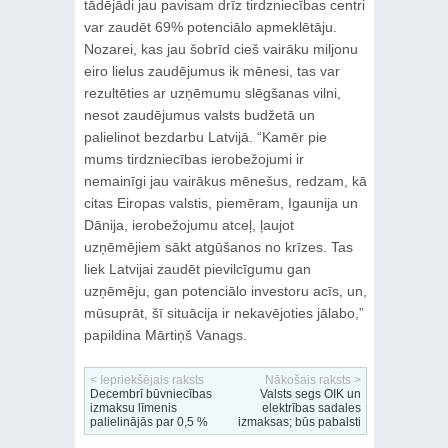
tādējādi jau pavisam drīz tirdzniecības centri
var zaudēt 69% potenciālo apmeklētāju.
Nozarei, kas jau šobrīd cieš vairāku miljonu
eiro lielus zaudējumus ik mēnesi, tas var
rezultēties ar uzņēmumu slēgšanas vilni,
nesot zaudējumus valsts budžetā un
palielinot bezdarbu Latvijā. “Kamēr pie
mums tirdzniecības ierobežojumi ir
nemainīgi jau vairākus mēnešus, redzam, kā
citas Eiropas valstis, piemēram, Igaunija un
Dānija, ierobežojumu atceļ, ļaujot
uzņēmējiem sākt atgūšanos no krīzes. Tas
liek Latvijai zaudēt pievilcīgumu gan
uzņēmēju, gan potenciālo investoru acīs, un,
mūsuprāt, šī situācija ir nekavējoties jālabo,”
papildina Mārtiņš Vanags.
< Iepriekšējais raksts
Nākošais raksts >
Decembrī būvniecības
Valsts segs OIK un
izmaksu līmenis
elektrības sadales
palielinājās par 0,5 %
izmaksas; būs pabalsti