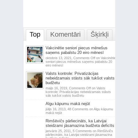
Top
Komentāri
Šķirkļi
Vakcinētie seniori piecus mēnešus
saņems pabalstu 20 eiro mēnesī
oktobris 13, 2021,
Comments Off
on Vakcinētie
seniori piecus mēnešus saņems pabalstu 20
eiro mēnesī
Valsts kontrole: Privatizācijas
nebeidzamais stāsts sāk tukšot valsts
budžetu
maijs 16, 2019,
Comments Off
on Valsts
kontrole: Privatizācijas nebeidzamais stāsts
sāk tukšot valsts budžetu
Algu kāpumu makā nejūt
jūlijs 16, 2013,
48 Comments
on Algu kāpumu
makā nejūt
Rimšēvičs pārliecināts, ka Latvijai
steidzami jāsamazina budžeta deficīts
janvāris 25, 2011,
5 Comments
on Rimšēvičs
pārliecināts, ka Latvijai steidzami jāsamazina