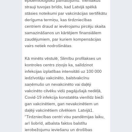
epidemioloģisku pamatojumu. Vienlaikus
strauji tuvojas brīdis, kad Latvijā spēkā
stāsies noteikumi par vakcinācijas sertifikātu
derīguma termiņu, kas tirdzniecības
centriem draud ar ievērojamu pircēju skaita
samazināšanos un kārtējiem finansiāliem
zaudējumiem, par kuriem kompensācijas
vairs netiek nodrošinātas.
Kā minēts vēstulē, Slimību profilakses un
kontroles centrs ziņojis ka, salīdzinot
infekcijas izplatības intensitāti uz 100 000
iedzīvotāju vakcinēto, balstvakcīnu
saņēmušo un nevakcinēto vai daļēji
vakcinēto cilvēku vidū pagājušajā nedēļā,
Covid-19 infekcija konstatēta vienlīdz bieži
gan vakcinētiem, gan nevakcinētiem un
daļēji vakcinētiem cilvēkiem Latvijā1.
“Tirdzniecības centri visu pandēmijas laiku,
arī šobrīd, atbalsta faktos balstītu
ierobežojumu ieviešanu un drošības