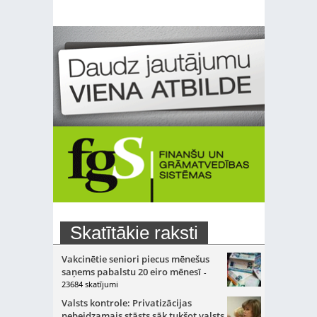
Skatītākie raksti
Vakcinētie seniori piecus mēnešus
saņems pabalstu 20 eiro mēnesī
-
23684 skatījumi
Valsts kontrole: Privatizācijas
nebeidzamais stāsts sāk tukšot valsts