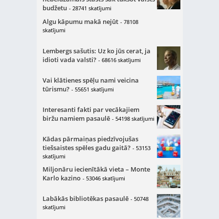
budžetu
- 28741 skatījumi
Algu kāpumu makā nejūt
- 78108
skatījumi
Lembergs sašutis: Uz ko jūs cerat, ja
idioti vada valsti?
- 68616 skatījumi
Vai klātienes spēļu nami veicina
tūrismu?
- 55651 skatījumi
Interesanti fakti par vecākajiem
biržu namiem pasaulē
- 54198 skatījumi
Kādas pārmaiņas piedzīvojušas
tiešsaistes spēles gadu gaitā?
- 53153
skatījumi
Miljonāru iecienītākā vieta – Monte
Karlo kazino
- 53046 skatījumi
Labākās bibliotēkas pasaulē
- 50748
skatījumi