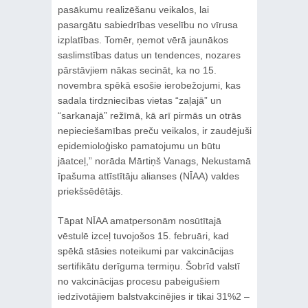
pasākumu realizēšanu veikalos, lai
pasargātu sabiedrības veselību no vīrusa
izplatības. Tomēr, ņemot vērā jaunākos
saslimstības datus un tendences, nozares
pārstāvjiem nākas secināt, ka no 15.
novembra spēkā esošie ierobežojumi, kas
sadala tirdzniecības vietas “zaļajā” un
“sarkanajā” režīmā, kā arī pirmās un otrās
nepieciešamības preču veikalos, ir zaudējuši
epidemioloģisko pamatojumu un būtu
jāatceļ,” norāda Mārtiņš Vanags, Nekustamā
īpašuma attīstītāju alianses (NĪAA) valdes
priekšsēdētājs.
Tāpat NĪAA amatpersonām nosūtītajā
vēstulē izceļ tuvojošos 15. februāri, kad
spēkā stāsies noteikumi par vakcinācijas
sertifikātu derīguma termiņu. Šobrīd valstī
no vakcinācijas procesu pabeigušiem
iedzīvotājiem balstvakcinējies ir tikai 31%2 –