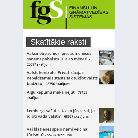
Skatītākie raksti
Vakcinētie seniori piecus mēnešus
saņems pabalstu 20 eiro mēnesī
-
23697 skatījumi
Valsts kontrole: Privatizācijas
nebeidzamais stāsts sāk tukšot valsts
budžetu
- 28756 skatījumi
Algu kāpumu makā nejūt
- 78135
skatījumi
Lembergs sašutis: Uz ko jūs cerat, ja
idioti vada valsti?
- 68627 skatījumi
Vai klātienes spēļu nami veicina
tūrismu?
- 55714 skatījumi