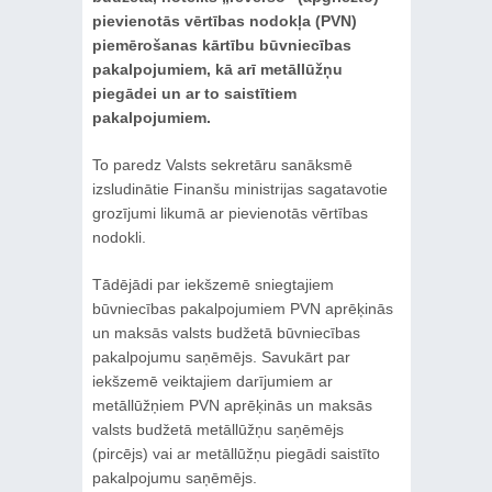
pievienotās vērtības nodokļa (PVN)
piemērošanas kārtību būvniecības
pakalpojumiem, kā arī metāllūžņu
piegādei un ar to saistītiem
pakalpojumiem.
To paredz Valsts sekretāru sanāksmē
izsludinātie Finanšu ministrijas sagatavotie
grozījumi likumā ar pievienotās vērtības
nodokli.
Tādējādi par iekšzemē sniegtajiem
būvniecības pakalpojumiem PVN aprēķinās
un maksās valsts budžetā būvniecības
pakalpojumu saņēmējs. Savukārt par
iekšzemē veiktajiem darījumiem ar
metāllūžņiem PVN aprēķinās un maksās
valsts budžetā metāllūžņu saņēmējs
(pircējs) vai ar metāllūžņu piegādi saistīto
pakalpojumu saņēmējs.