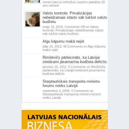
seniori piecus mēnešus saņems pabalstu 20
eiro mēnesī
Valsts kontrole: Privatizācijas
nebeidzamais stāsts sāk tukšot valsts
budžetu
maijs 16, 2019,
Comments Off
on Valsts
kontrole: Privatizācijas nebeidzamais stāsts
sāk tukšot valsts budžetu
Algu kāpumu makā nejūt
jūlijs 16, 2013,
48 Comments
on Algu kāpumu
makā nejūt
Rimšēvičs pārliecināts, ka Latvijai
steidzami jāsamazina budžeta deficīts
janvāris 25, 2011,
5 Comments
on Rimšēvičs
pārliecināts, ka Latvijai steidzami jāsamazina
budžeta deficīts
Starptautiskais transporta ministru
forums notiks Latvijā
septembris 4, 2009,
4 Comments
on
Starptautiskais transporta ministru forums
notiks Latvijā