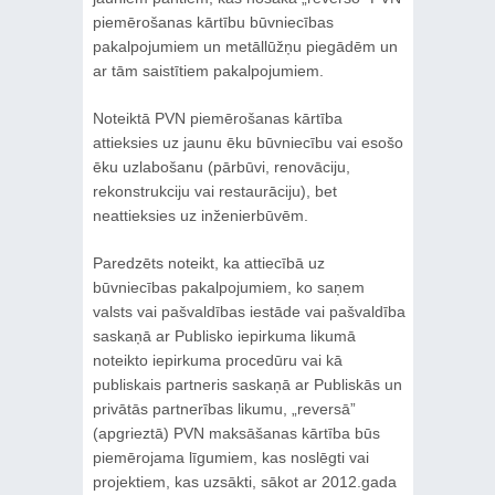
piemērošanas kārtību būvniecības
pakalpojumiem un metāllūžņu piegādēm un
ar tām saistītiem pakalpojumiem.
Noteiktā PVN piemērošanas kārtība
attieksies uz jaunu ēku būvniecību vai esošo
ēku uzlabošanu (pārbūvi, renovāciju,
rekonstrukciju vai restaurāciju), bet
neattieksies uz inženierbūvēm.
Paredzēts noteikt, ka attiecībā uz
būvniecības pakalpojumiem, ko saņem
valsts vai pašvaldības iestāde vai pašvaldība
saskaņā ar Publisko iepirkuma likumā
noteikto iepirkuma procedūru vai kā
publiskais partneris saskaņā ar Publiskās un
privātās partnerības likumu, „reversā”
(apgrieztā) PVN maksāšanas kārtība būs
piemērojama līgumiem, kas noslēgti vai
projektiem, kas uzsākti, sākot ar 2012.gada