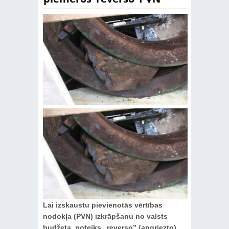
Lai izskaustu pievienotās vērtības
nodokļa (PVN) izkrāpšanu no valsts
budžeta, noteiks „reverso” (apgriezto)