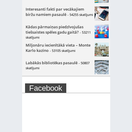
Interesanti fakti par vecākajiem
biržu namiem pasaulē
- 54255 skatījumi
Kādas pārmaiņas piedzīvojušas
tiešsaistes spēles gadu gaitā?
- 53211
skatījumi
Miljonāru iecienītākā vieta – Monte
Karlo kazino
- 53105 skatījumi
Labākās bibliotēkas pasaulē
- 50807
skatījumi
Facebook