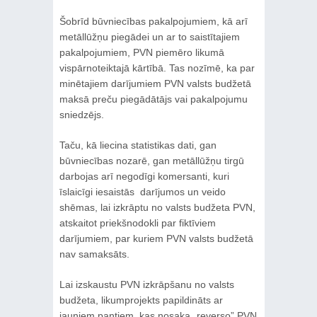
Šobrīd būvniecības pakalpojumiem, kā arī
metāllūžņu piegādei un ar to saistītajiem
pakalpojumiem, PVN piemēro likumā
vispārnoteiktajā kārtībā. Tas nozīmē, ka par
minētajiem darījumiem PVN valsts budžetā
maksā preču piegādātājs vai pakalpojumu
sniedzējs.
Taču, kā liecina statistikas dati, gan
būvniecības nozarē, gan metāllūžņu tirgū
darbojas arī negodīgi komersanti, kuri
īslaicīgi iesaistās darījumos un veido
shēmas, lai izkrāptu no valsts budžeta PVN,
atskaitot priekšnodokli par fiktīviem
darījumiem, par kuriem PVN valsts budžetā
nav samaksāts.
Lai izskaustu PVN izkrāpšanu no valsts
budžeta, likumprojekts papildināts ar
jauniem pantiem, kas nosaka „reverso” PVN