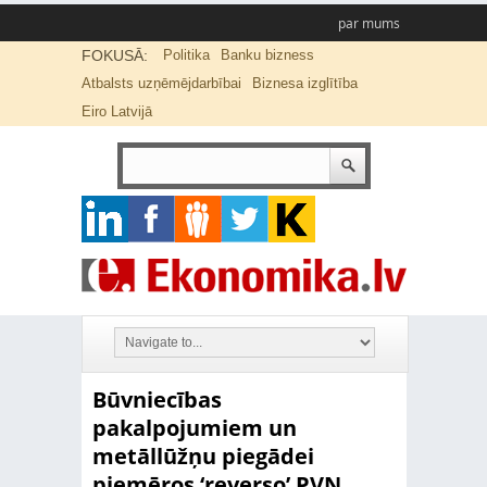
par mums
FOKUSĀ:
Politika
Banku bizness
Atbalsts uzņēmējdarbībai
Biznesa izglītība
Eiro Latvijā
Būvniecības
pakalpojumiem un
metāllūžņu piegādei
piemēros ‘reverso’ PVN