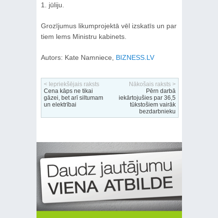
1. jūliju.
Grozījumus likumprojektā vēl izskatīs un par
tiem lems Ministru kabinets.
Autors: Kate Namniece,
BIZNESS.LV
< Iepriekšējais raksts
Nākošais raksts >
Cena kāps ne tikai
Pērn darbā
gāzei, bet arī siltumam
iekārtojušies par 36,5
un elektrībai
tūkstošiem vairāk
bezdarbnieku