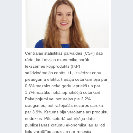
Centrālās statistikas pārvaldes (CSP) dati
rāda, ka Latvijas ekonomika sarūk.
Iekšzemes kopprodukts (IKP)
salīdzināmajās cenās, t.i., izslēdzot cenu
pieauguma efektu, trešajā ceturksnī bija par
0.6% mazāks nekā gadu iepriekš un par
1.7% mazāks nekā iepriekšējā ceturksnī.
Pakalpojumi vēl noturējās pie 2.2%
izaugsmes, bet ražojošās nozares saruka
par 3.9%. Kritums bija vērojams arī produktu
nodokļos. Pēc ceturtā ceturkšņa datu
publicēšanas kritumu ekonomikā jau ar ļoti
lielu varbūtību sauksim par recesiju.