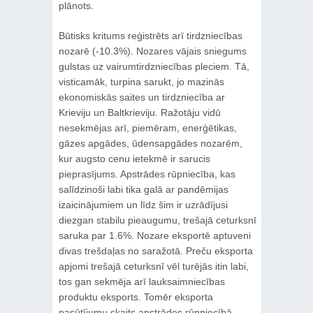
plānots.
Būtisks kritums reģistrēts arī tirdzniecības
nozarē (-10.3%). Nozares vājais sniegums
gulstas uz vairumtirdzniecības pleciem. Tā,
visticamāk, turpina sarukt, jo mazinās
ekonomiskās saites un tirdzniecība ar
Krieviju un Baltkrieviju. Ražotāju vidū
nesekmējas arī, piemēram, enerģētikas,
gāzes apgādes, ūdensapgādes nozarēm,
kur augsto cenu ietekmē ir sarucis
pieprasījums. Apstrādes rūpniecība, kas
salīdzinoši labi tika galā ar pandēmijas
izaicinājumiem un līdz šim ir uzrādījusi
diezgan stabilu pieaugumu, trešajā ceturksnī
saruka par 1.6%. Nozare eksportē aptuveni
divas trešdaļas no saražotā. Preču eksporta
apjomi trešajā ceturksnī vēl turējās itin labi,
tos gan sekmēja arī lauksaimniecības
produktu eksports. Tomēr eksporta
pasūtījumu skaits apstrādes rūpniecībā