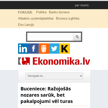
par mums
FOKUSĀ:
Politika
Banku bizness
Atbalsts uzņēmējdarbībai
Biznesa izglītība
Eiro Latvijā
Buceniece: Ražojošās
nozares sarūk, bet
pakalpojumi vēl turas