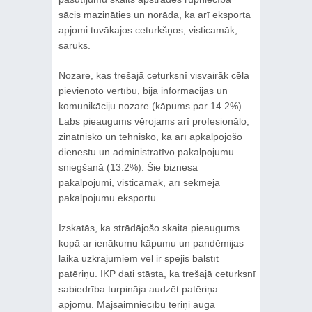
sācis mazināties un norāda, ka arī eksporta
apjomi tuvākajos ceturkšņos, visticamāk,
saruks.
Nozare, kas trešajā ceturksnī visvairāk cēla
pievienoto vērtību, bija informācijas un
komunikāciju nozare (kāpums par 14.2%).
Labs pieaugums vērojams arī profesionālo,
zinātnisko un tehnisko, kā arī apkalpojošo
dienestu un administratīvo pakalpojumu
sniegšanā (13.2%). Šie biznesa
pakalpojumi, visticamāk, arī sekmēja
pakalpojumu eksportu.
Izskatās, ka strādājošo skaita pieaugums
kopā ar ienākumu kāpumu un pandēmijas
laika uzkrājumiem vēl ir spējis balstīt
patēriņu. IKP dati stāsta, ka trešajā ceturksnī
sabiedrība turpināja audzēt patēriņa
apjomu. Mājsaimniecību tēriņi auga