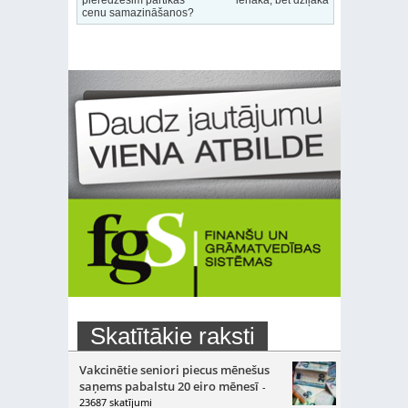
pieredzēsim pārtikas
lēnāka, bet dziļāka
cenu samazināšanos?
Skatītākie raksti
Vakcinētie seniori piecus mēnešus
saņems pabalstu 20 eiro mēnesī
-
23687 skatījumi