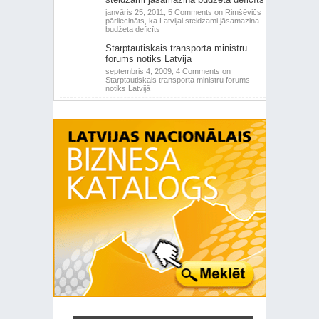
janvāris 25, 2011,
5 Comments
on Rimšēvičs
pārliecināts, ka Latvijai steidzami jāsamazina
budžeta deficīts
Starptautiskais transporta ministru
forums notiks Latvijā
septembris 4, 2009,
4 Comments
on
Starptautiskais transporta ministru forums
notiks Latvijā