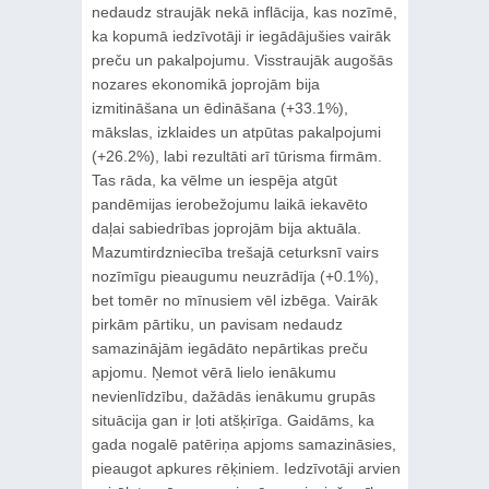
nedaudz straujāk nekā inflācija, kas nozīmē,
ka kopumā iedzīvotāji ir iegādājušies vairāk
preču un pakalpojumu. Visstraujāk augošās
nozares ekonomikā joprojām bija
izmitināšana un ēdināšana (+33.1%),
mākslas, izklaides un atpūtas pakalpojumi
(+26.2%), labi rezultāti arī tūrisma firmām.
Tas rāda, ka vēlme un iespēja atgūt
pandēmijas ierobežojumu laikā iekavēto
daļai sabiedrības joprojām bija aktuāla.
Mazumtirdzniecība trešajā ceturksnī vairs
nozīmīgu pieaugumu neuzrādīja (+0.1%),
bet tomēr no mīnusiem vēl izbēga. Vairāk
pirkām pārtiku, un pavisam nedaudz
samazinājām iegādāto nepārtikas preču
apjomu. Ņemot vērā lielo ienākumu
nevienlīdzību, dažādās ienākumu grupās
situācija gan ir ļoti atšķirīga. Gaidāms, ka
gada nogalē patēriņa apjoms samazināsies,
pieaugot apkures rēķiniem. Iedzīvotāji arvien