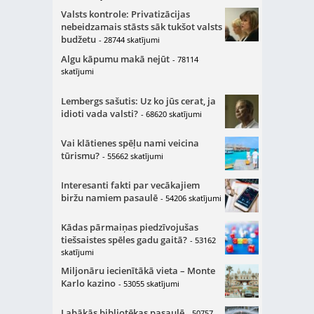
Valsts kontrole: Privatizācijas
nebeidzamais stāsts sāk tukšot valsts
budžetu
- 28744 skatījumi
Algu kāpumu makā nejūt
- 78114
skatījumi
Lembergs sašutis: Uz ko jūs cerat, ja
idioti vada valsti?
- 68620 skatījumi
Vai klātienes spēļu nami veicina
tūrismu?
- 55662 skatījumi
Interesanti fakti par vecākajiem
biržu namiem pasaulē
- 54206 skatījumi
Kādas pārmaiņas piedzīvojušas
tiešsaistes spēles gadu gaitā?
- 53162
skatījumi
Miljonāru iecienītākā vieta – Monte
Karlo kazino
- 53055 skatījumi
Labākās bibliotēkas pasaulē
- 50757