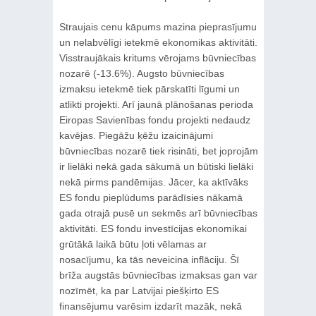
Straujais cenu kāpums mazina pieprasījumu
un nelabvēlīgi ietekmē ekonomikas aktivitāti.
Visstraujākais kritums vērojams būvniecības
nozarē (-13.6%). Augsto būvniecības
izmaksu ietekmē tiek pārskatīti līgumi un
atlikti projekti. Arī jaunā plānošanas perioda
Eiropas Savienības fondu projekti nedaudz
kavējas. Piegāžu ķēžu izaicinājumi
būvniecības nozarē tiek risināti, bet joprojām
ir lielāki nekā gada sākumā un būtiski lielāki
nekā pirms pandēmijas. Jācer, ka aktīvāks
ES fondu pieplūdums parādīsies nākamā
gada otrajā pusē un sekmēs arī būvniecības
aktivitāti. ES fondu investīcijas ekonomikai
grūtākā laikā būtu ļoti vēlamas ar
nosacījumu, ka tās neveicina inflāciju. Šī
brīža augstās būvniecības izmaksas gan var
nozīmēt, ka par Latvijai piešķirto ES
finansējumu varēsim izdarīt mazāk, nekā