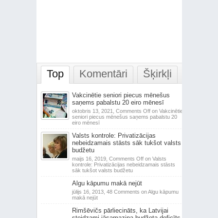
Top
Komentāri
Šķirkļi
Vakcinētie seniori piecus mēnešus
saņems pabalstu 20 eiro mēnesī
oktobris 13, 2021,
Comments Off
on Vakcinētie
seniori piecus mēnešus saņems pabalstu 20
eiro mēnesī
Valsts kontrole: Privatizācijas
nebeidzamais stāsts sāk tukšot valsts
budžetu
maijs 16, 2019,
Comments Off
on Valsts
kontrole: Privatizācijas nebeidzamais stāsts
sāk tukšot valsts budžetu
Algu kāpumu makā nejūt
jūlijs 16, 2013,
48 Comments
on Algu kāpumu
makā nejūt
Rimšēvičs pārliecināts, ka Latvijai
steidzami jāsamazina budžeta deficīts