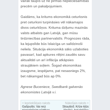
vairāk taupīs uz ne pirmās nepieciešamības
precēm un pakalpojumiem.
Gaidāms, ka kritums ekonomikā ceturksnis
pret ceturksni turpināsies vēl nākamajos
divos ceturkšņos. Krituma dziļumu mazinās
valsts atbalsts gan Latvijā, gan mūsu
tirdzniecības partnervalstīs. Prognozes rāda,
ka lejupslīde būs īslaicīga un salīdzinoši
neliela. Situācija ekonomikā sāks uzlaboties
pavasarī, kad apkures rēķini zaudēs savu
aktualitāti un arī inflācija atkāpsies
straujākiem soļiem. Šogad ekonomikas
izaugsme, iespējams, pat nesasniegs 2%,
bet nākamgad būs ap 0%.
Agnese Buceniece, Swedbank galvenās
ekonomistes Latvijā v.i.
< Iepriekšējais raksts
Nākošais raksts >
Gašpuitis: Vai reiz
Strautiņš: Krīze kļūs