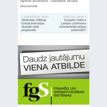
Agnese Buceniece, Swedbank vecākā
ekonomiste
< Iepriekšējais raksts
Nākošais raksts >
Striževska: Inflācija
Purgailis: Kāds ir
Eiropā bremzējas
Latvijas uzņēmumu
straujāk nekā
neizmantotās peļņas
prognozēts
potenciāls?