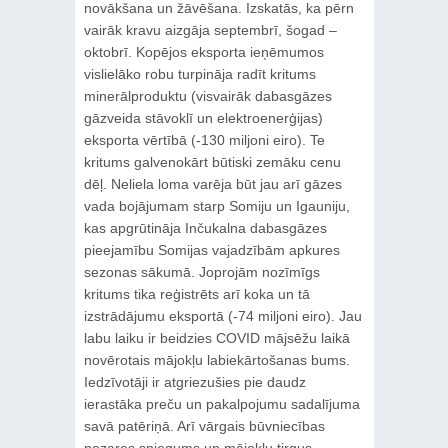
novākšana un žāvēšana. Izskatās, ka pērn
vairāk kravu aizgāja septembrī, šogad –
oktobrī. Kopējos eksporta ieņēmumos
vislielāko robu turpināja radīt kritums
minerālproduktu (visvairāk dabasgāzes
gāzveida stāvoklī un elektroenerģijas)
eksporta vērtībā (-130 miljoni eiro). Te
kritums galvenokārt būtiski zemāku cenu
dēļ. Neliela loma varēja būt jau arī gāzes
vada bojājumam starp Somiju un Igauniju,
kas apgrūtināja Inčukalna dabasgāzes
pieejamību Somijas vajadzībām apkures
sezonas sākumā. Joprojām nozīmīgs
kritums tika reģistrēts arī koka un tā
izstrādājumu eksportā (-74 miljoni eiro). Jau
labu laiku ir beidzies COVID mājsēžu laikā
novērotais mājokļu labiekārtošanas bums.
Iedzīvotāji ir atgriezušies pie daudz
ierastāka preču un pakalpojumu sadalījuma
savā patēriņā. Arī vārgais būvniecības