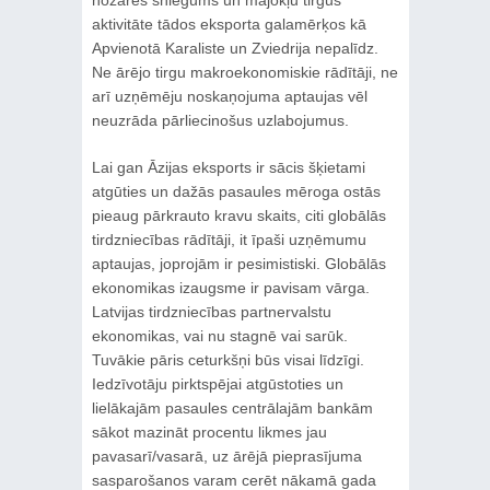
nozares sniegums un mājokļu tirgus
aktivitāte tādos eksporta galamērķos kā
Apvienotā Karaliste un Zviedrija nepalīdz.
Ne ārējo tirgu makroekonomiskie rādītāji, ne
arī uzņēmēju noskaņojuma aptaujas vēl
neuzrāda pārliecinošus uzlabojumus.
Lai gan Āzijas eksports ir sācis šķietami
atgūties un dažās pasaules mēroga ostās
pieaug pārkrauto kravu skaits, citi globālās
tirdzniecības rādītāji, it īpaši uzņēmumu
aptaujas, joprojām ir pesimistiski. Globālās
ekonomikas izaugsme ir pavisam vārga.
Latvijas tirdzniecības partnervalstu
ekonomikas, vai nu stagnē vai sarūk.
Tuvākie pāris ceturkšņi būs visai līdzīgi.
Iedzīvotāju pirktspējai atgūstoties un
lielākajām pasaules centrālajām bankām
sākot mazināt procentu likmes jau
pavasarī/vasarā, uz ārējā pieprasījuma
sasparošanos varam cerēt nākamā gada