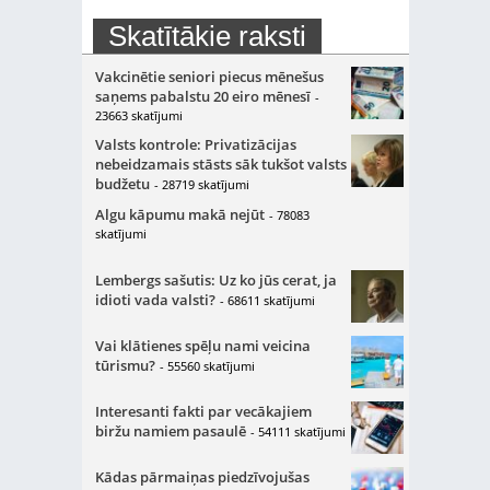
Skatītākie raksti
Vakcinētie seniori piecus mēnešus
saņems pabalstu 20 eiro mēnesī
-
23663 skatījumi
Valsts kontrole: Privatizācijas
nebeidzamais stāsts sāk tukšot valsts
budžetu
- 28719 skatījumi
Algu kāpumu makā nejūt
- 78083
skatījumi
Lembergs sašutis: Uz ko jūs cerat, ja
idioti vada valsti?
- 68611 skatījumi
Vai klātienes spēļu nami veicina
tūrismu?
- 55560 skatījumi
Interesanti fakti par vecākajiem
biržu namiem pasaulē
- 54111 skatījumi
Kādas pārmaiņas piedzīvojušas