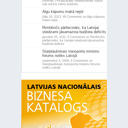
kontrole: Privatizācijas nebeidzamais stāsts
sāk tukšot valsts budžetu
Algu kāpumu makā nejūt
jūlijs 16, 2013,
48 Comments
on Algu kāpumu
makā nejūt
Rimšēvičs pārliecināts, ka Latvijai
steidzami jāsamazina budžeta deficīts
janvāris 25, 2011,
5 Comments
on Rimšēvičs
pārliecināts, ka Latvijai steidzami jāsamazina
budžeta deficīts
Starptautiskais transporta ministru
forums notiks Latvijā
septembris 4, 2009,
4 Comments
on
Starptautiskais transporta ministru forums
notiks Latvijā