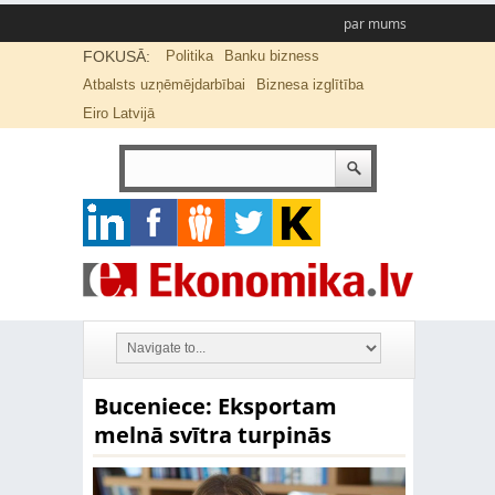
par mums
FOKUSĀ:
Politika
Banku bizness
Atbalsts uzņēmējdarbībai
Biznesa izglītība
Eiro Latvijā
Buceniece: Eksportam
melnā svītra turpinās