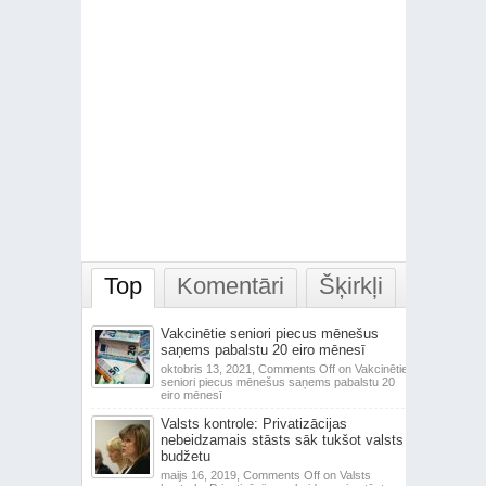
Top
Komentāri
Šķirkļi
Vakcinētie seniori piecus mēnešus
saņems pabalstu 20 eiro mēnesī
oktobris 13, 2021,
Comments Off
on Vakcinētie
seniori piecus mēnešus saņems pabalstu 20
eiro mēnesī
Valsts kontrole: Privatizācijas
nebeidzamais stāsts sāk tukšot valsts
budžetu
maijs 16, 2019,
Comments Off
on Valsts