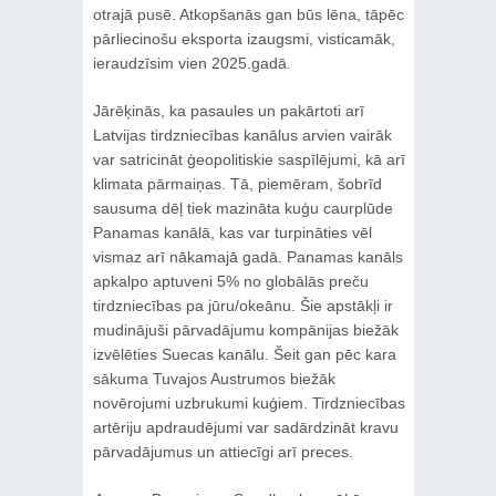
otrajā pusē. Atkopšanās gan būs lēna, tāpēc
pārliecinošu eksporta izaugsmi, visticamāk,
ieraudzīsim vien 2025.gadā.
Jārēķinās, ka pasaules un pakārtoti arī
Latvijas tirdzniecības kanālus arvien vairāk
var satricināt ģeopolitiskie saspīlējumi, kā arī
klimata pārmaiņas. Tā, piemēram, šobrīd
sausuma dēļ tiek mazināta kuģu caurplūde
Panamas kanālā, kas var turpināties vēl
vismaz arī nākamajā gadā. Panamas kanāls
apkalpo aptuveni 5% no globālās preču
tirdzniecības pa jūru/okeānu. Šie apstākļi ir
mudinājuši pārvadājumu kompānijas biežāk
izvēlēties Suecas kanālu. Šeit gan pēc kara
sākuma Tuvajos Austrumos biežāk
novērojumi uzbrukumi kuģiem. Tirdzniecības
artēriju apdraudējumi var sadārdzināt kravu
pārvadājumus un attiecīgi arī preces.