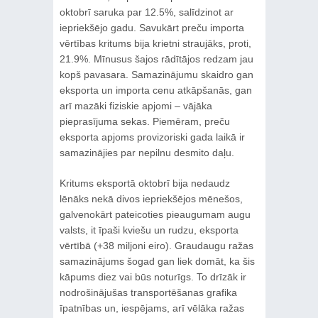
oktobrī saruka par 12.5%, salīdzinot ar
iepriekšējo gadu. Savukārt preču importa
vērtības kritums bija krietni straujāks, proti,
21.9%. Mīnusus šajos rādītājos redzam jau
kopš pavasara. Samazinājumu skaidro gan
eksporta un importa cenu atkāpšanās, gan
arī mazāki fiziskie apjomi – vājāka
pieprasījuma sekas. Piemēram, preču
eksporta apjoms provizoriski gada laikā ir
samazinājies par nepilnu desmito daļu.
Kritums eksportā oktobrī bija nedaudz
lēnāks nekā divos iepriekšējos mēnešos,
galvenokārt pateicoties pieaugumam augu
valsts, it īpaši kviešu un rudzu, eksporta
vērtībā (+38 miljoni eiro). Graudaugu ražas
samazinājums šogad gan liek domāt, ka šis
kāpums diez vai būs noturīgs. To drīzāk ir
nodrošinājušas transportēšanas grafika
īpatnības un, iespējams, arī vēlāka ražas