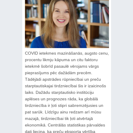
COVID ietekmes mazināšanās, augsto cenu,
procentu likmju kāpuma un citu faktoru
ietekmē šobrīd pasaulē vērojams vārgs
pieprasījums pēc dažādām precēm.
Tādējādi apstrādes rūpniecībai un preču
starptautiskajai tirdzniecībai šis ir izaicinošs
laiks. Dažādu starptautisko institūciju
aplēses un prognozes rāda, ka globālā
tirdzniecība ir ļoti stipri sabremzējusies un
pat sarūk. Līdzīgu ainu redzam arī mūsu
mazajā, tirdzniecībai tik ļoti atvērtajā
ekonomikā. Centrālās statistikas pārvaldes
dati liecina, ka preču eksporta vērtība