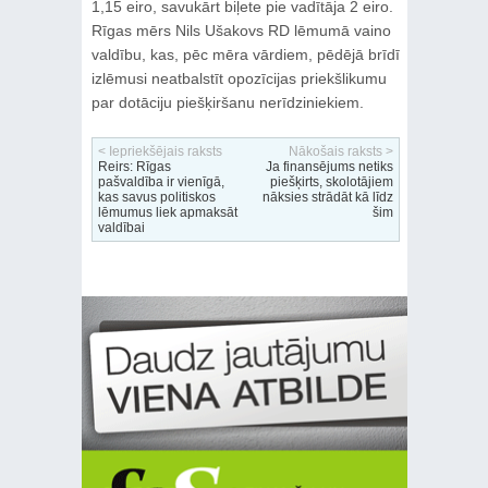
1,15 eiro, savukārt biļete pie vadītāja 2 eiro.
Rīgas mērs Nils Ušakovs RD lēmumā vaino
valdību, kas, pēc mēra vārdiem, pēdējā brīdī
izlēmusi neatbalstīt opozīcijas priekšlikumu
par dotāciju piešķiršanu nerīdziniekiem.
< Iepriekšējais raksts
Nākošais raksts >
Reirs: Rīgas
Ja finansējums netiks
pašvaldība ir vienīgā,
piešķirts, skolotājiem
kas savus politiskos
nāksies strādāt kā līdz
lēmumus liek apmaksāt
šim
valdībai