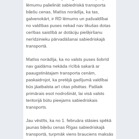
lēmumu palielināt sabiedriskā transporta
biļešu cenas, Matīss norādīja, ka tas,
galvenokārt, ir RD lēmums un pašvaldībai
no valdības puses nekad nav tikušas dotas
cerības saistībā ar dotāciju piešķiršanu
nerīdzinieku pārvadāšanai sabiedriskajā
transportā.
Matīss norādīja, ka no valsts puses šobrīd
nav gaidāma nekāda rīcībā sakarā ar
paaugstinātajam transporta cenām,
paskaidrojot, ka pretējā gadījumā valdībai
būs jāatbalsta arī citas pilsētas. Pašlaik
primārais esot nodrošināt, lai visā valsts
teritorijā būtu pieejams sabiedriskais
transports.
Jau vēstīts, ka no 1. februāra stāsies spēkā
jaunas biļešu cenas Rīgas sabiedriskajā
transportā, turpmāk viens brauciens maksās