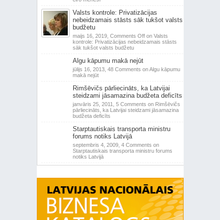
Valsts kontrole: Privatizācijas
nebeidzamais stāsts sāk tukšot valsts
budžetu
maijs 16, 2019,
Comments Off
on Valsts
kontrole: Privatizācijas nebeidzamais stāsts
sāk tukšot valsts budžetu
Algu kāpumu makā nejūt
jūlijs 16, 2013,
48 Comments
on Algu kāpumu
makā nejūt
Rimšēvičs pārliecināts, ka Latvijai
steidzami jāsamazina budžeta deficīts
janvāris 25, 2011,
5 Comments
on Rimšēvičs
pārliecināts, ka Latvijai steidzami jāsamazina
budžeta deficīts
Starptautiskais transporta ministru
forums notiks Latvijā
septembris 4, 2009,
4 Comments
on
Starptautiskais transporta ministru forums
notiks Latvijā