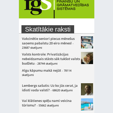
Skatītākie raksti
Vakcinētie seniori piecus mēnešus
saņems pabalstu 20 eiro mēnesī
-
23687 skatījumi
Valsts kontrole: Privatizācijas
nebeidzamais stāsts sāk tukšot valsts
budžetu
- 28744 skatījumi
Algu kāpumu makā nejūt
- 78114
skatījumi
Lembergs sašutis: Uz ko jūs cerat, ja
idioti vada valsti?
- 68620 skatījumi
Vai klātienes spēļu nami veicina
tūrismu?
- 55662 skatījumi