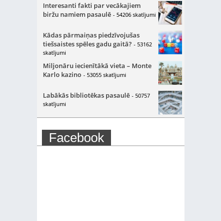
Interesanti fakti par vecākajiem
biržu namiem pasaulē
- 54206 skatījumi
Kādas pārmaiņas piedzīvojušas
tiešsaistes spēles gadu gaitā?
- 53162
skatījumi
Miljonāru iecienītākā vieta – Monte
Karlo kazino
- 53055 skatījumi
Labākās bibliotēkas pasaulē
- 50757
skatījumi
Facebook