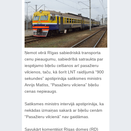
Ņemot vērā Rīgas sabiedriskā transporta
cenu pieaugumu, sabiedrībā satraukta par
iespējamo biļešu celšanos arī pasažieru
vilcienos, taču, kā šorīt LNT raidījumā “900
sekundes” apstiprināja satiksmes ministrs
Anrijs Matīss, “Pasažieru vilciena” biļešu
cenas nepieaugs.
Satiksmes ministrs intervijā apstiprināja, ka
nekādas izmaiņas sakarā ar biļešu cenām
“Pasažieru vilcienā” nav gaidāmas.
Savukārt komentējot Rīgas domes (RD)