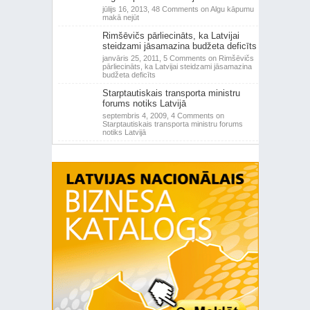
jūlijs 16, 2013,
48 Comments
on Algu kāpumu
makā nejūt
Rimšēvičs pārliecināts, ka Latvijai
steidzami jāsamazina budžeta deficīts
janvāris 25, 2011,
5 Comments
on Rimšēvičs
pārliecināts, ka Latvijai steidzami jāsamazina
budžeta deficīts
Starptautiskais transporta ministru
forums notiks Latvijā
septembris 4, 2009,
4 Comments
on
Starptautiskais transporta ministru forums
notiks Latvijā