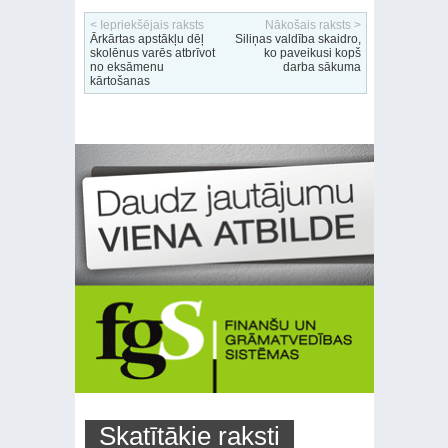
< Iepriekšējais raksts
Nākošais raksts >
Ārkārtas apstākļu dēļ
Siliņas valdība skaidro,
skolēnus varēs atbrīvot
ko paveikusi kopš
no eksāmenu
darba sākuma
kārtošanas
Skatītākie raksti