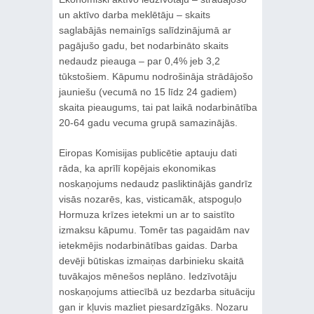
un aktīvo darba meklētāju – skaits
saglabājās nemainīgs salīdzinājumā ar
pagājušo gadu, bet nodarbināto skaits
nedaudz pieauga – par 0,4% jeb 3,2
tūkstošiem. Kāpumu nodrošināja strādājošo
jauniešu (vecumā no 15 līdz 24 gadiem)
skaita pieaugums, tai pat laikā nodarbinātība
20-64 gadu vecuma grupā samazinājās.
Eiropas Komisijas publicētie aptauju dati
rāda, ka aprīlī kopējais ekonomikas
noskaņojums nedaudz pasliktinājās gandrīz
visās nozarēs, kas, visticamāk, atspoguļo
Hormuza krīzes ietekmi un ar to saistīto
izmaksu kāpumu. Tomēr tas pagaidām nav
ietekmējis nodarbinātības gaidas. Darba
devēji būtiskas izmaiņas darbinieku skaitā
tuvākajos mēnešos neplāno. Iedzīvotāju
noskaņojums attiecībā uz bezdarba situāciju
gan ir kļuvis mazliet piesardzīgāks. Nozaru