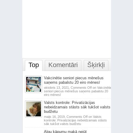
Top
Komentāri
Šķirkļi
Vakcinētie seniori piecus mēnešus
saņems pabalstu 20 eiro mēnesī
oktobris 13, 2021,
Comments Off
on Vakcinētie
seniori piecus mēnešus saņems pabalstu 20
eiro mēnesī
Valsts kontrole: Privatizācijas
nebeidzamais stāsts sāk tukšot valsts
budžetu
maijs 16, 2019,
Comments Off
on Valsts
kontrole: Privatizācijas nebeidzamais stāsts
sāk tukšot valsts budžetu
Algu kāpumu makā nejūt