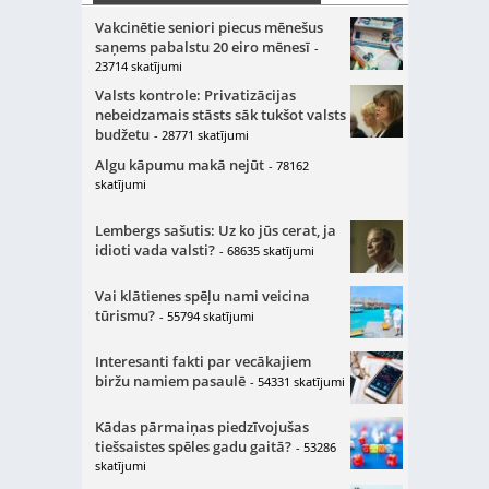
Vakcinētie seniori piecus mēnešus
saņems pabalstu 20 eiro mēnesī
-
23714 skatījumi
Valsts kontrole: Privatizācijas
nebeidzamais stāsts sāk tukšot valsts
budžetu
- 28771 skatījumi
Algu kāpumu makā nejūt
- 78162
skatījumi
Lembergs sašutis: Uz ko jūs cerat, ja
idioti vada valsti?
- 68635 skatījumi
Vai klātienes spēļu nami veicina
tūrismu?
- 55794 skatījumi
Interesanti fakti par vecākajiem
biržu namiem pasaulē
- 54331 skatījumi
Kādas pārmaiņas piedzīvojušas
tiešsaistes spēles gadu gaitā?
- 53286
skatījumi