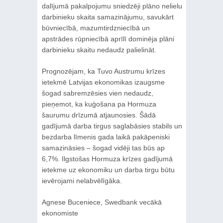
dalījumā pakalpojumu sniedzēji plāno nelielu
darbinieku skaita samazinājumu, savukārt
būvniecībā, mazumtirdzniecībā un
apstrādes rūpniecībā aprīlī dominēja plāni
darbinieku skaitu nedaudz palielināt.
Prognozējam, ka Tuvo Austrumu krīzes
ietekmē Latvijas ekonomikas izaugsme
šogad sabremzēsies vien nedaudz,
pieņemot, ka kuģošana pa Hormuza
šaurumu drīzumā atjaunosies. Šādā
gadījumā darba tirgus saglabāsies stabils un
bezdarba līmenis gada laikā pakāpeniski
samazināsies – šogad vidēji tas būs ap
6,7%. Ilgstošas Hormuza krīzes gadījumā
ietekme uz ekonomiku un darba tirgu būtu
ievērojami nelabvēlīgāka.
Agnese Buceniece, Swedbank vecākā
ekonomiste