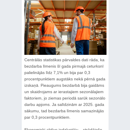
Centrālās statistikas pārvaldes dati rāda, ka
bezdarba līmenis šī gada pirmajā ceturksnī
palielinājās līdz 7,1% un bija par 0,3
procentpunktiem augstāks nekā pērnā gada
izskaņā. Pieaugums bezdarbā bija gaidāms
un skaidrojams ar ierastajiem sezonālajiem
faktoriem, jo ziemas periodā sarūk sezonālo
darbu apjoms. Ja salīdzinām ar 2025. gada
sākumu, tad bezdarba līmenis samazinājās
par 0,3 procentpunktiem.
Ekonomiski aktīvo iedzīvotāju – strādājošo