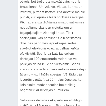
otrreiz, bet trešoreiz maksāt vairs negrib –
brauc lēnāk. Un izdzīvo. Vietas, kur radari
izvietoti, pirmām kārtām ir tā dēvētie melnie
punkti, kur iepriekš bieži notikušas avārijas.
Pēc radara uzstādīšanas smago satiksmes
negadījumu skaits ar cietušajiem un
bojāgājušajiem zibenīgi krītas. Tie ir
secinājumi, kas pārrunāti Ceļu satiksmes
drošības padomes iepriekšējās sēdēs,
slavējot elektronisko uzraudzības ierīču
efektivitāti. Šobrīd uz Latvijas ceļiem
darbojas 100 stacionārie radari, un vēl
policijas rīcībā ir 12 pārvietojamie. Viens
stacionārais radars mēra automašīnu vidējo
ātrumu – uz Tīnūžu šosejas. Vēl tādu bija
iecerēts uzstādīt uz Jūrmalas šosejas, kur
lielā skaitā mēdz nēsāties bezatbildīgi
bagātnieki ar Krievijas numuriem.
Satiksmes drošības ekspertu un atbildīgo
institūciju lokā konceptuāli ir nolemts, ka