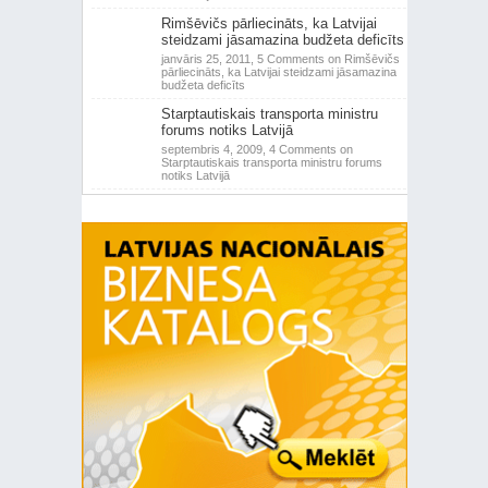
Rimšēvičs pārliecināts, ka Latvijai
steidzami jāsamazina budžeta deficīts
janvāris 25, 2011,
5 Comments
on Rimšēvičs
pārliecināts, ka Latvijai steidzami jāsamazina
budžeta deficīts
Starptautiskais transporta ministru
forums notiks Latvijā
septembris 4, 2009,
4 Comments
on
Starptautiskais transporta ministru forums
notiks Latvijā