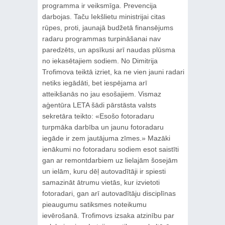
programma ir veiksmīga. Prevencija
darbojas. Taču Iekšlietu ministrijai citas
rūpes, proti, jaunajā budžetā finansējums
radaru programmas turpināšanai nav
paredzēts, un apsīkusi arī naudas plūsma
no iekasētajiem sodiem. No Dimitrija
Trofimova teiktā izriet, ka ne vien jauni radari
netiks iegādāti, bet iespējama arī
atteikšanās no jau esošajiem. Vismaz
aģentūra LETA šādi pārstāsta valsts
sekretāra teikto: «Esošo fotoradaru
turpmāka darbība un jaunu fotoradaru
iegāde ir zem jautājuma zīmes.» Mazāki
ienākumi no fotoradaru sodiem esot saistīti
gan ar remontdarbiem uz lielajām šosejām
un ielām, kuru dēļ autovadītāji ir spiesti
samazināt ātrumu vietās, kur izvietoti
fotoradari, gan arī autovadītāju disciplīnas
pieaugumu satiksmes noteikumu
ievērošanā. Trofimovs izsaka atzinību par