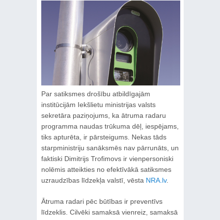
Par satiksmes drošību atbildīgajām
institūcijām Iekšlietu ministrijas valsts
sekretāra paziņojums, ka ātruma radaru
programma naudas trūkuma dēļ, iespējams,
tiks apturēta, ir pārsteigums. Nekas tāds
starpministriju sanāksmēs nav pārrunāts, un
faktiski Dimitrijs Trofimovs ir vienpersoniski
nolēmis atteikties no efektīvākā satiksmes
uzraudzības līdzekļa valstī, vēsta
NRA.lv
.
Ātruma radari pēc būtības ir preventīvs
līdzeklis. Cilvēki samaksā vienreiz, samaksā