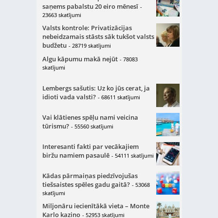
saņems pabalstu 20 eiro mēnesī
-
23663 skatījumi
Valsts kontrole: Privatizācijas
nebeidzamais stāsts sāk tukšot valsts
budžetu
- 28719 skatījumi
Algu kāpumu makā nejūt
- 78083
skatījumi
Lembergs sašutis: Uz ko jūs cerat, ja
idioti vada valsti?
- 68611 skatījumi
Vai klātienes spēļu nami veicina
tūrismu?
- 55560 skatījumi
Interesanti fakti par vecākajiem
biržu namiem pasaulē
- 54111 skatījumi
Kādas pārmaiņas piedzīvojušas
tiešsaistes spēles gadu gaitā?
- 53068
skatījumi
Miljonāru iecienītākā vieta – Monte
Karlo kazino
- 52953 skatījumi