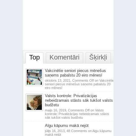
Top
Komentāri
Šķirkļi
Vakcinētie seniori piecus mēnešus
saņems pabalstu 20 eiro mēnesī
oktobris 13, 2021,
Comments Off
on Vakcinētie
seniori piecus mēnešus saņems pabalstu 20
eiro mēnesī
Valsts kontrole: Privatizācijas
nebeidzamais stāsts sāk tukšot valsts
budžetu
maijs 16, 2019,
Comments Off
on Valsts
kontrole: Privatizācijas nebeidzamais stāsts
sāk tukšot valsts budžetu
Algu kāpumu makā nejūt
jūlijs 16, 2013,
48 Comments
on Algu kāpumu
makā nejūt