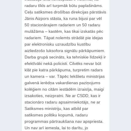
radaru tīkls arī turpmāk būtu paplašināms.
Ceļu satiksmes drošības direkcijas pārstāvis
Jānis Aizpors stāsta, ka runa bijusi par vēl
50 stacionārajiem radariem un 50 radaru
mulāžāma – kastēm, kas tikai izskatās pēc
radariem. Tāpat nolemts strādāt pie idejas
par elektronisku uzraudzību kustību
aizliedzošo luksofora signālu pārkāpumiem.
Darba grupā secināts, ka tehniskie līdzekļi ir
efektīvāki nekā policisti. Cilvēks nevar būt
klāt pie katra pārkāpuma, turpretim radars
un kamera – var. Tāpēc Iekšlietu ministrijas
galvenā ierēdņa vakardienas paziņojums
kolēģiem no citām iestādēm izraisīja, maigi
izsakoties, neizpratni. Ne ar CSDD, kas ir
stacionāro radaru apsaimniekotājs, ne ar
Satiksmes ministriju, kas atbild par
satiksmes politiku kopumā, radaru
programmas pārtraukšana nav apspriesta.
Un nav arī iemesla, lai to darītu, jo