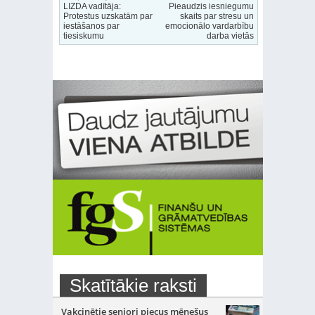
LIZDA vadītāja:
Pieaudzis iesniegumu
Protestus uzskatām par
skaits par stresu un
iestāšanos par
emocionālo vardarbību
tiesiskumu
darba vietās
Skatītākie raksti
Vakcinētie seniori piecus mēnešus