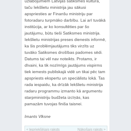
uzlabojumiem Latvijas satiksmes kultūrā,
taču Iekšlietu ministrija jau sākusi
apspriesties ar Finanšu ministriju par
fotoradaru turpmāko darbību. Lai arī tuvākā
institūcija, ar ko konsultēties par šo
jautājumu, būtu tieši Satiksmes ministrija.
Iekšlietu ministrijas preses dienests informē,
ka šis problēmjautājums tiks virzīts uz
tuvāko Satiksmes drošības padomes sēdi.
Datums tai vēl nav noteikts. Protams, ir
dīvaini, ka tik nozīmīgs jautājums vispirms
tiek iemests publiskajā vidē un tikai pēc tam
apspriests ekspertu un speciālistu lokā. Tas
rada iespaidu, ka drīzāk Iekšlietu ministrija
radaru programmu izmanto kā argumentu
starpministriju budžeta izcīņās, kas
pamazām tuvojas finiša taisnei.
Imants Vīksne
< Iepriekšējais raksts
Nākošais raksts >