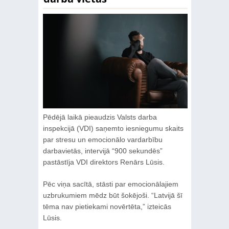
Pēdējā laikā pieaudzis Valsts darba
inspekcijā (VDI) saņemto iesniegumu skaits
par stresu un emocionālo vardarbību
darbavietās, intervijā “900 sekundēs”
pastāstīja VDI direktors Renārs Lūsis.
Pēc viņa sacītā, stāsti par emocionālajiem
uzbrukumiem mēdz būt šokējoši. “Latvijā šī
tēma nav pietiekami novērtēta,” izteicās
Lūsis.