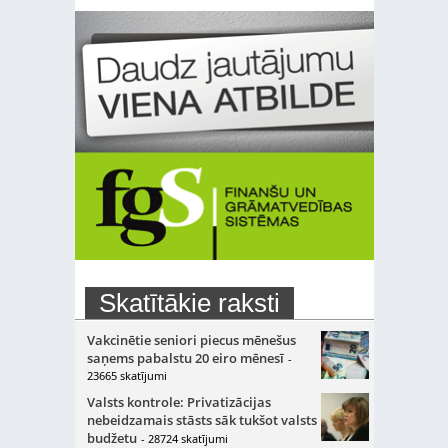
Skatītākie raksti
Vakcinētie seniori piecus mēnešus
saņems pabalstu 20 eiro mēnesī
-
23665 skatījumi
Valsts kontrole: Privatizācijas
nebeidzamais stāsts sāk tukšot valsts
budžetu
- 28724 skatījumi