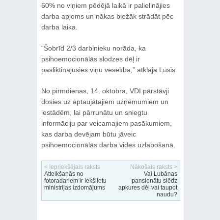
60% no viņiem pēdējā laikā ir palielinājies
darba apjoms un nākas biežāk strādāt pēc
darba laika.
“Šobrīd 2/3 darbinieku norāda, ka
psihoemocionālās slodzes dēļ ir
pasliktinājusies viņu veselība,” atklāja Lūsis.
No pirmdienas, 14. oktobra, VDI pārstāvji
dosies uz aptaujātajiem uzņēmumiem un
iestādēm, lai pārrunātu un sniegtu
informāciju par veicamajiem pasākumiem,
kas darba devējam būtu jāveic
psihoemocionālās darba vides uzlabošanā.
< Iepriekšējais raksts
Nākošais raksts >
Atteikšanās no
Vai Lubānas
fotoradariem ir Iekšlietu
pansionātu slēdz
ministrijas izdomājums
apkures dēļ vai taupot
naudu?