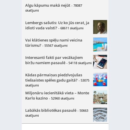
Algu kāpumu makā nejūt
- 78087
skatījumi
Lembergs sašutis: Uz ko jūs cerat, ja
idioti vada valsti?
- 68611 skatījumi
Vai klātienes spēļu nami veicina
tūrismu?
- 55567 skatījumi
Interesanti fakti par vecākajiem
biržu namiem pasaulē
- 54118 skatījumi
Kādas pārmaiņas piedzīvojušas
tiešsaistes spēles gadu gaitā?
- 53075
skatījumi
Miljonāru iecienītākā vieta – Monte
Karlo kazino
- 52960 skatījumi
Labākās bibliotēkas pasaulē
- 50663
skatījumi