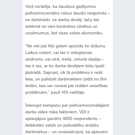
Viņš norādīja, ka daudzos gadījumos
psihoemocionālos riskus daudzi neapzinās –
ne darbinieki, ne darba devēji, taču tas
ietekmē ne vien konkrētus cilvēkus un
uzņēmumus, bet visas valsts ekonomiku.
“Ne visi pat līdz galam apzinās šo dziļumu.
Laikus noķert, vai tas ir izdegšanas
sindroms, vai otrā, trešā, ceturtā stadija –
tas ir tas, ar ko darba devējiem būtu īpaši
jāstrādā. Saprast, cik tā problēma ir reāli
liela, un palīdzēt darbiniekiem izkļūt no šīm
lietām, kas var novest pie reālām veselības
problēmām,” pauž VDI vadītājs.
Īstenojot kampaņu par psihoemocionālajiem
darba vides riska faktoriem, VDI ir
aptaujājusi gandrīz 4000 respondentu –
lielākoties valsts un pašvaldību iestāžu
darbiniekus – un noskaidrojusi, ka aptuveni