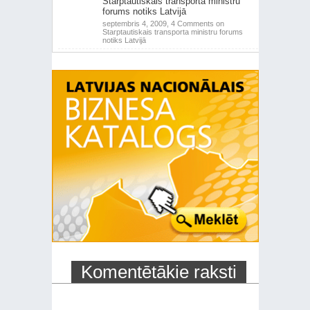
Starptautiskais transporta ministru
forums notiks Latvijā
septembris 4, 2009,
4 Comments
on
Starptautiskais transporta ministru forums
notiks Latvijā
Komentētākie raksti