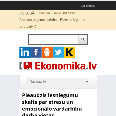
par mums
FOKUSĀ:
Politika
Banku bizness
Atbalsts uzņēmējdarbībai
Biznesa izglītība
Eiro Latvijā
Pieaudzis iesniegumu
skaits par stresu un
emocionālo vardarbību
darba vietās