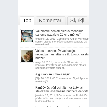
Top
Komentāri
Šķirkļi
Vakcinētie seniori piecus mēnešus
saņems pabalstu 20 eiro mēnesī
oktobris 13, 2021,
Comments Off
on Vakcinētie
seniori piecus mēnešus saņems pabalstu 20
eiro mēnesī
Valsts kontrole: Privatizācijas
nebeidzamais stāsts sāk tukšot valsts
budžetu
maijs 16, 2019,
Comments Off
on Valsts
kontrole: Privatizācijas nebeidzamais stāsts
sāk tukšot valsts budžetu
Algu kāpumu makā nejūt
jūlijs 16, 2013,
48 Comments
on Algu kāpumu
makā nejūt
Rimšēvičs pārliecināts, ka Latvijai
steidzami jāsamazina budžeta deficīts
janvāris 25, 2011,
5 Comments
on Rimšēvičs
pārliecināts, ka Latvijai steidzami jāsamazina
budžeta deficīts