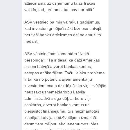
attiecināma uz uzņēmumu tālās Irākas
valstīs, tad, protams, tas nav normāli.”
ASV vēstniecība min vairākus gadījumus,
kad investori gribējuši sākt biznesu Latvijā,
bet tieši banku attieksmes dēļ nolēmuši to
nedarīt.
ASV vēstniecības komentārs “Nekā
personīga”: “Tā ir tiesa, ka daži Amerikas
pilsoņi Latvijā atverot bankas kontus,
satopas ar šķēršļiem. Taču lielāka problēma
ir tā, ka no potenciālajiem amerikāņu
investoriem esam dzirdējuši, ka viņi izvēlējās
neuzsākt uzņēmējdarbību Latvijā
administratīvā sloga dēļ, ar kuru viņi
saskārās, atverot bankas kontus un
piesaistot finansējumu. Šīs neizmantotās
iespējas Latvijas iedzīvotājiem izmaksā
desmitiem miljonu eiro ieņēmumos. Mēs