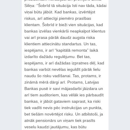
Siliņa: “Šobrīd tā situācija īsti nav tāda, kādai
viņai būtu jābūt. Kad bankas, izvērtējot
riskus, arī attiecīgi piemēro prasības
klientam. Šobrīd ir bieži vien situācijas, kad
bankas izvēlas vienkārši neapkalpot klientus
vai arī prasa pārāk daudz augsta riska
klientiem attiecinātu standartus. Un tas,
iespējams, ir arī “kapitālā remonta” laikā
izdarīto dažādu regulējumu. Bet tas,
iespējams, ir arī dažādas izpratnes dēļ, kad
bankas varbūt nevēlas ieguldīt pārāk lielu
naudu šo risku vadīšanai. Tas, protams, ir
zināmā mērā dārgi arī. Protams, Latvijas
Bankas pusē ir savi mājasdarbi jāizdara un
arī tiem auditoriem, kas vēlāk ies pārbaudīt
bankas, ir jābūt gataviem saprast, ka riski
tiek vadīti nevis pēc instrukcijas un punkta,
bet tiešām novērtējot risku. Un atbilstoši, ja
atnāk pensionārs un viņam tiek prasīts
veselu kaudzi jautājumu, kas būtu