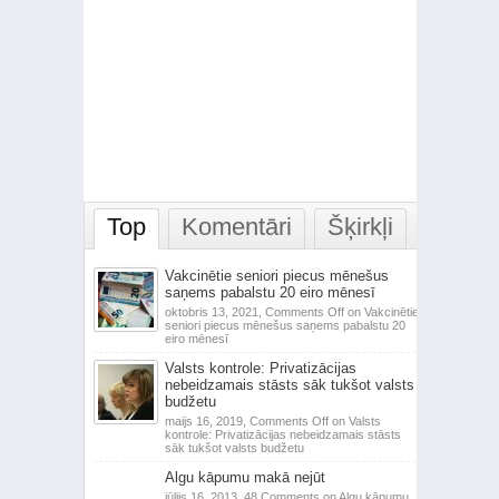
Top
Komentāri
Šķirkļi
Vakcinētie seniori piecus mēnešus
saņems pabalstu 20 eiro mēnesī
oktobris 13, 2021,
Comments Off
on Vakcinētie
seniori piecus mēnešus saņems pabalstu 20
eiro mēnesī
Valsts kontrole: Privatizācijas
nebeidzamais stāsts sāk tukšot valsts
budžetu
maijs 16, 2019,
Comments Off
on Valsts
kontrole: Privatizācijas nebeidzamais stāsts
sāk tukšot valsts budžetu
Algu kāpumu makā nejūt
jūlijs 16, 2013,
48 Comments
on Algu kāpumu