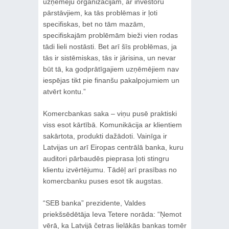
uzņēmēju organizācijām, ar investoru
pārstāvjiem, ka tās problēmas ir ļoti
specifiskas, bet no tām mazām,
specifiskajām problēmām bieži vien rodas
tādi lieli nostāsti. Bet arī šīs problēmas, ja
tās ir sistēmiskas, tās ir jārisina, un nevar
būt tā, ka godprātīgajiem uzņēmējiem nav
iespējas tikt pie finanšu pakalpojumiem un
atvērt kontu.”
Komercbankas saka – viņu pusē praktiski
viss esot kārtībā. Komunikācija ar klientiem
sakārtota, produkti dažādoti. Vainīga ir
Latvijas un arī Eiropas centrālā banka, kuru
auditori pārbaudēs pieprasa ļoti stingru
klientu izvērtējumu. Tādēļ arī prasības no
komercbanku puses esot tik augstas.
“SEB banka” prezidente, Valdes
priekšsēdētāja Ieva Tetere norāda: “Ņemot
vērā, ka Latvijā četras lielākās bankas tomēr