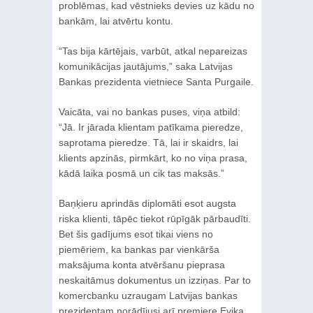
problēmas, kad vēstnieks devies uz kādu no
bankām, lai atvērtu kontu.
“Tas bija kārtējais, varbūt, atkal nepareizas
komunikācijas jautājums,” saka Latvijas
Bankas prezidenta vietniece Santa Purgaile.
Vaicāta, vai no bankas puses, viņa atbild:
“Jā. Ir jārada klientam patīkama pieredze,
saprotama pieredze. Tā, lai ir skaidrs, lai
klients apzinās, pirmkārt, ko no viņa prasa,
kādā laika posmā un cik tas maksās.”
Baņķieru aprindās diplomāti esot augsta
riska klienti, tāpēc tiekot rūpīgāk pārbaudīti.
Bet šis gadījums esot tikai viens no
piemēriem, ka bankas par vienkārša
maksājuma konta atvēršanu pieprasa
neskaitāmus dokumentus un izziņas. Par to
komercbanku uzraugam Latvijas bankas
prezidentam norādījusi arī premjere Evika