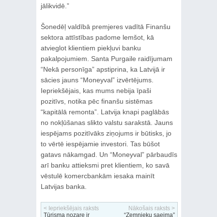
jālikvidē.”
Šonedēļ valdībā premjeres vadītā Finanšu
sektora attīstības padome lemšot, kā
atvieglot klientiem piekļuvi banku
pakalpojumiem. Santa Purgaile raidījumam
“Nekā personīga” apstiprina, ka Latvijā ir
sācies jauns “Moneyval” izvērtējums.
Iepriekšējais, kas mums nebija īpaši
pozitīvs, notika pēc finanšu sistēmas
“kapitālā remonta”. Latvija knapi paglābās
no nokļūšanas slikto valstu sarakstā. Jauns
iespējams pozitīvāks ziņojums ir būtisks, jo
to vērtē iespējamie investori. Tas būšot
gatavs nākamgad. Un “Moneyval” pārbaudīs
arī banku attieksmi pret klientiem, ko savā
vēstulē komercbankām iesaka mainīt
Latvijas banka.
< Iepriekšējais raksts
Nākošais raksts >
Tūrisma nozare ir
“Zemnieku saeima”