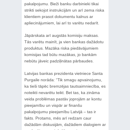
pakalpojumu. Bieži banku darbinieki tikai
strikti sekojot instrukcijām un arī zema riska
klientiem prasot dokumentu kalnus ar
apliecinājumiem, lai arī to varētu nedarīt.
Jāpārskata arī augstās komisiju maksas.
Tās varētu mainīt, ja vien bankas dažādotu
produktus. Mazāka riska piedāvājumiem
komisijas tad būtu mazākas, jo bankām
nebūtu jāveic padziļinātas pārbaudes.
Latvijas bankas prezidenta vietniece Santa
Purgaile norāda: “Tik smagu apvainojumu,
ka tieši tāpēc bremzējas tautsaimniecība, es
noteikti nevarētu teikt. Bet tas, ka zināma
veida problēmas pastāv joprojām ar kontu
pieejamību un vispār ar finanšu
pakalpojumu pieejamību Latvijā – tas ir
fakts. Protams, mēs arī redzam caur
dažādām diskusijām, dažādiem dialogiem ar