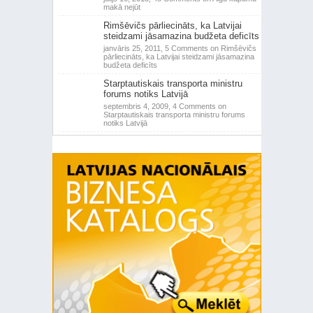
makā nejūt
Rimšēvičs pārliecināts, ka Latvijai
steidzami jāsamazina budžeta deficīts
janvāris 25, 2011,
5 Comments
on Rimšēvičs
pārliecināts, ka Latvijai steidzami jāsamazina
budžeta deficīts
Starptautiskais transporta ministru
forums notiks Latvijā
septembris 4, 2009,
4 Comments
on
Starptautiskais transporta ministru forums
notiks Latvijā