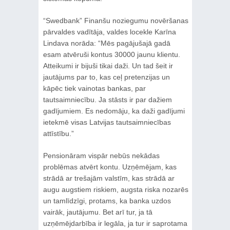
“Swedbank” Finanšu noziegumu novēršanas
pārvaldes vadītāja, valdes locekle Karīna
Lindava norāda: “Mēs pagājušajā gadā
esam atvēruši kontus 30000 jaunu klientu.
Atteikumi ir bijuši tikai daži. Un tad šeit ir
jautājums par to, kas ceļ pretenzijas un
kāpēc tiek vainotas bankas, par
tautsaimniecību. Ja stāsts ir par dažiem
gadījumiem. Es nedomāju, ka daži gadījumi
ietekmē visas Latvijas tautsaimniecības
attīstību.”
Pensionāram vispār nebūs nekādas
problēmas atvērt kontu. Uzņēmējam, kas
strādā ar trešajām valstīm, kas strādā ar
augu augstiem riskiem, augsta riska nozarēs
un tamlīdzīgi, protams, ka banka uzdos
vairāk, jautājumu. Bet arī tur, ja tā
uzņēmējdarbība ir legāla, ja tur ir saprotama