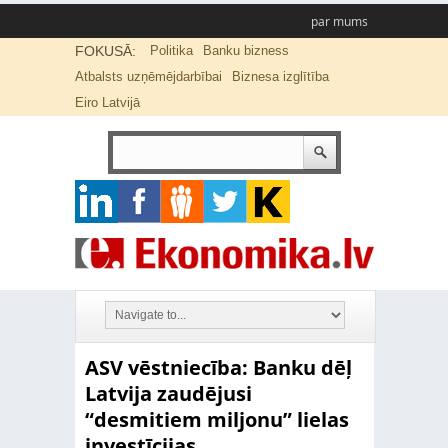
par mums
FOKUSĀ:
Politika
Banku bizness
Atbalsts uzņēmējdarbībai
Biznesa izglītība
Eiro Latvijā
ASV vēstniecība: Banku dēļ
Latvija zaudējusi
“desmitiem miljonu” lielas
investīcijas