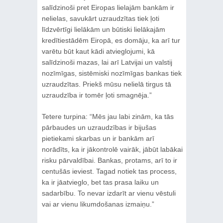
salīdzinoši pret Eiropas lielajām bankām ir
nelielas, savukārt uzraudzītas tiek ļoti
līdzvērtīgi lielākām un būtiski lielākajām
kredītiestādēm Eiropā, es domāju, ka arī tur
varētu būt kaut kādi atvieglojumi, kā
salīdzinoši mazas, lai arī Latvijai un valstij
nozīmīgas, sistēmiski nozīmīgas bankas tiek
uzraudzītas. Priekš mūsu nelielā tirgus tā
uzraudzība ir tomēr ļoti smagnēja.”
Tetere turpina: “Mēs jau labi zinām, ka tās
pārbaudes un uzraudzības ir bijušas
pietiekami skarbas un ir bankām arī
norādīts, ka ir jākontrolē vairāk, jābūt labākai
risku pārvaldībai. Bankas, protams, arī to ir
centušās ieviest. Tagad notiek tas process,
ka ir jāatvieglo, bet tas prasa laiku un
sadarbību. To nevar izdarīt ar vienu vēstuli
vai ar vienu likumdošanas izmaiņu.”