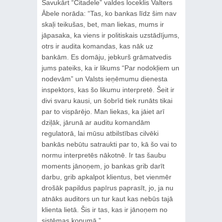
Savukārt “Citadele” valdes loceklis Valters
Ābele norāda: “Tas, ko bankas līdz šim nav
skaļi teikušas, bet, man liekas, mums ir
jāpasaka, ka viens ir politiskais uzstādījums,
otrs ir audita komandas, kas nāk uz
bankām. Es domāju, jebkurš grāmatvedis
jums pateiks, ka ir likums “Par nodokļiem un
nodevām” un Valsts ieņēmumu dienesta
inspektors, kas šo likumu interpretē. Šeit ir
divi svaru kausi, un šobrīd tiek runāts tikai
par to vispārējo. Man liekas, ka jāiet arī
dziļāk, jārunā ar auditu komandām
regulatorā, lai mūsu atbilstības cilvēki
bankās nebūtu satraukti par to, kā šo vai to
normu interpretēs nākotnē. Ir tas šaubu
moments jānoņem, jo bankas grib darīt
darbu, grib apkalpot klientus, bet vienmēr
drošāk papildus papīrus paprasīt, jo, ja nu
atnāks auditors un tur kaut kas nebūs tajā
klienta lietā. Šis ir tas, kas ir jānoņem no
sistēmas kopumā.”