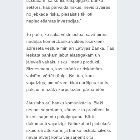
uzskatām, ka konkurētspējīgāks banku
sektors, kas pārvalda riskus, nevis izvairās
no jebkāda riska, piesaistīs tik ļoti
nepieciešamās investīcijas.”
To pašu, ko saka vēstniecība, savā pirms
nedēļas komercbanku valdes locekļiem
adresētā vēstulē min arī Latvijas Banka. Tās
ieskatā bankām jābūt elastīgākām un
jāievieš vairāku risku līmeņu produkti.
Biznesmeņus, kas strādā ar riskantām
valstīm, vērtēt rūpīgi. Bet tos, kam
vajadzīgs, piemēram, tikai norēķinu konts,
pakļaut mazāk skurpulozām pārbaudēm.
Jāuzlabo arī banku komunikācija. Bieži
neesot saprotams, kādas ir to prasības, lai
klienti saņemtu pakalpojumu. Kādi
dokumenti vajadzīgi. Netiekot arī pietiekoši
skaidroti atteikumi, ja banku ieskatā cilvēks
nevar atvērt kontu vai saņemt citu