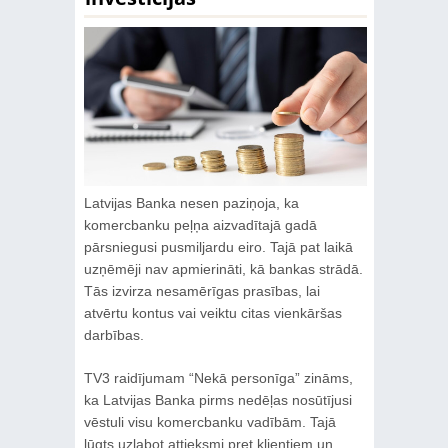
Latvijas Banka nesen paziņoja, ka
komercbanku peļņa aizvadītajā gadā
pārsniegusi pusmiljardu eiro. Tajā pat laikā
uzņēmēji nav apmierināti, kā bankas strādā.
Tās izvirza nesamērīgas prasības, lai
atvērtu kontus vai veiktu citas vienkāršas
darbības.
TV3 raidījumam “Nekā personīga” zināms,
ka Latvijas Banka pirms nedēļas nosūtījusi
vēstuli visu komercbanku vadībām. Tajā
lūgts uzlabot attieksmi pret klientiem un