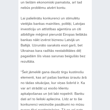
un tiešām ekonomiski pamatota, arī tad
nebūs problēmu atvērt kontu.
Lai palielinātu konkurenci un stimulētu
vietējās bankas mainīties, politiķi, Latvijas
investīciju un attīstības aģentūra un citi
atbildīgie mēģinot pierunāt Eiropas lielākās
bankas nākt izvērst biznesu Latvijā un
Baltijā. Uzrunāto saraksts esot garš, bet
Ukrainas kara radītās nestabilitātes dēļ
pagaidām šīs visas sarunas beigušās bez
rezultāta.
“Šeit jāmeklē gana daudz tirgu kustinošu
elementi, kas arī pašas bankas izrautu ārā
no tādas situācijas, kur viņas šobrīd ir. Ka
var arī strādāt uz esošo klientu
apkalpošanas un ļoti labi nopelnīt. Banku
dati arī to lieliski apliecina. Līdz ar to šie
konkurenci veicinošie pasākumi no mūsu
puses tikai pastiprināsies. Tā es arī pats