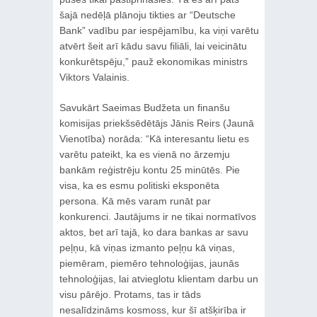
šajā nedēļā plānoju tikties ar “Deutsche
Bank” vadību par iespējamību, ka viņi varētu
atvērt šeit arī kādu savu filiāli, lai veicinātu
konkurētspēju,” pauž ekonomikas ministrs
Viktors Valainis.
Savukārt Saeimas Budžeta un finanšu
komisijas priekšsēdētājs Jānis Reirs (Jaunā
Vienotība) norāda: “Kā interesantu lietu es
varētu pateikt, ka es vienā no ārzemju
bankām reģistrēju kontu 25 minūtēs. Pie
visa, ka es esmu politiski eksponēta
persona. Kā mēs varam runāt par
konkurenci. Jautājums ir ne tikai normatīvos
aktos, bet arī tajā, ko dara bankas ar savu
peļņu, kā viņas izmanto peļņu kā viņas,
piemēram, piemēro tehnoloģijas, jaunās
tehnoloģijas, lai atvieglotu klientam darbu un
visu pārējo. Protams, tas ir tāds
nesalīdzināms kosmoss, kur šī atšķirība ir