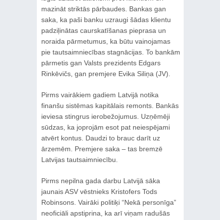
mazināt striktās pārbaudes. Bankas gan
saka, ka paši banku uzraugi šādas klientu
padziļinātas caurskatīšanas pieprasa un
noraida pārmetumus, ka būtu vainojamas
pie tautsaimniecības stagnācijas. To bankām
pārmetis gan Valsts prezidents Edgars
Rinkēvičs, gan premjere Evika Siliņa (JV).
Pirms vairākiem gadiem Latvijā notika
finanšu sistēmas kapitālais remonts. Bankās
ieviesa stingrus ierobežojumus. Uzņēmēji
sūdzas, ka joprojām esot pat neiespējami
atvērt kontus. Daudzi to brauc darīt uz
ārzemēm. Premjere saka – tas bremzē
Latvijas tautsaimniecību.
Pirms nepilna gada darbu Latvijā sāka
jaunais ASV vēstnieks Kristofers Tods
Robinsons. Vairāki politiķi “Nekā personīga”
neoficiāli apstiprina, ka arī viņam radušās