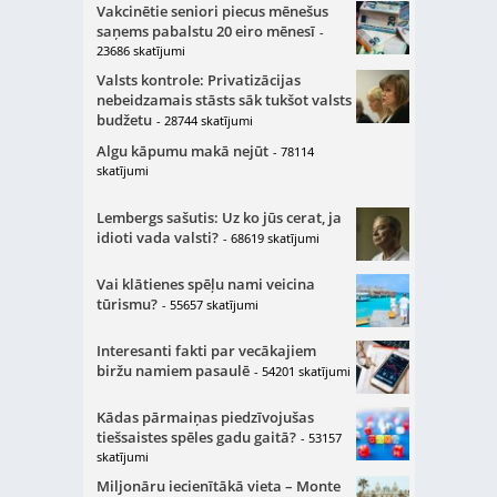
Vakcinētie seniori piecus mēnešus
saņems pabalstu 20 eiro mēnesī
-
23686 skatījumi
Valsts kontrole: Privatizācijas
nebeidzamais stāsts sāk tukšot valsts
budžetu
- 28744 skatījumi
Algu kāpumu makā nejūt
- 78114
skatījumi
Lembergs sašutis: Uz ko jūs cerat, ja
idioti vada valsti?
- 68619 skatījumi
Vai klātienes spēļu nami veicina
tūrismu?
- 55657 skatījumi
Interesanti fakti par vecākajiem
biržu namiem pasaulē
- 54201 skatījumi
Kādas pārmaiņas piedzīvojušas
tiešsaistes spēles gadu gaitā?
- 53157
skatījumi
Miljonāru iecienītākā vieta – Monte