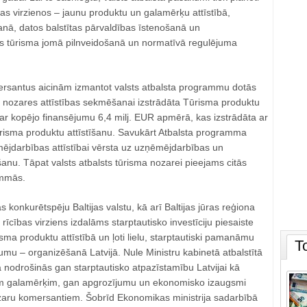
ības virzienos – jaunu produktu un galamērķu attīstībā,
anā, datos balstītas pārvaldības īstenošanā un
s tūrisma jomā pilnveidošanā un normatīvā regulējuma
rsantus aicinām izmantot valsts atbalsta programmu dotās
a nozares attīstības sekmēšanai izstrādāta Tūrisma produktu
ar kopējo finansējumu 6,4 milj. EUR apmērā, kas izstrādāta ar
risma produktu attīstīšanu. Savukārt Atbalsta programma
jdarbības attīstībai vērsta uz uzņēmējdarbības un
anu. Tāpat valsts atbalsts tūrisma nozarei pieejams citās
ammās.
s konkurētspēju Baltijas valstu, kā arī Baltijas jūras reģiona
 rīcības virziens izdalāms starptautisko investīciju piesaiste
isma produktu attīstībā un ļoti lielu, starptautiski pamanāmu
T
u – organizēšanā Latvijā. Nule Ministru kabinetā atbalstītā
 nodrošinās gan starptautisko atpazīstamību Latvijai kā
am galamērķim, gan apgrozījumu un ekonomisko izaugsmi
ozaru komersantiem. Šobrīd Ekonomikas ministrija sadarbībā