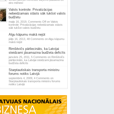
eiro mēnesī
Valsts kontrole: Privatizācijas
nebeidzamais stāsts sāk tukšot valsts
budžetu
maijs 16, 2019,
Comments Off
on Valsts
kontrole: Privatizācijas nebeidzamais stāsts
sāk tukšot valsts budžetu
Algu kāpumu makā nejūt
jūlijs 16, 2013,
48 Comments
on Algu kāpumu
makā nejūt
Rimšēvičs pārliecināts, ka Latvijai
steidzami jāsamazina budžeta deficīts
janvāris 25, 2011,
5 Comments
on Rimšēvičs
pārliecināts, ka Latvijai steidzami jāsamazina
budžeta deficīts
Starptautiskais transporta ministru
forums notiks Latvijā
septembris 4, 2009,
4 Comments
on
Starptautiskais transporta ministru forums
notiks Latvijā