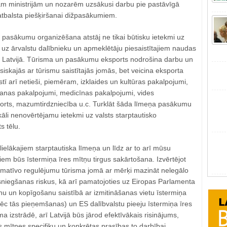
jām ministrijām un nozarēm uzsākusi darbu pie pastāvīgā
atbalsta piešķiršanai dižpasākumiem.
sku pasākumu organizēšana atstāj ne tikai būtisku ietekmi uz
ī uz ārvalstu dalībnieku un apmeklētāju piesaistītajiem naudas
em Latvijā. Tūrisma un pasākumu eksports nodrošina darbu un
iskajās ar tūrismu saistītajās jomās, bet veicina eksporta
 arī netieši, piemēram, izklaides un kultūras pakalpojumi,
anas pakalpojumi, medicīnas pakalpojumi, vides
ports, mazumtirdzniecība u.c. Turklāt šāda līmeņa pasākumu
āli nenovērtējamu ietekmi uz valsts starptautisko
s tēlu.
ielākajiem starptautiska līmeņa un līdz ar to arī mūsu
miem būs īstermiņa īres mītņu tirgus sakārtošana. Izvērtējot
ormatīvo regulējumu tūrisma jomā ar mērķi mazināt nelegālo
niegšanas riskus, kā arī pamatojoties uz Eiropas Parlamenta
nu un kopīgošanu saistībā ar izmitināšanas vietu īstermiņa
ēc tās pieņemšanas) un ES dalībvalstu pieeju īstermiņa īres
 izstrādē, arī Latvijā būs jārod efektīvākais risinājums,
es mītnes specifiku un konkrētas prasības to darbībai.