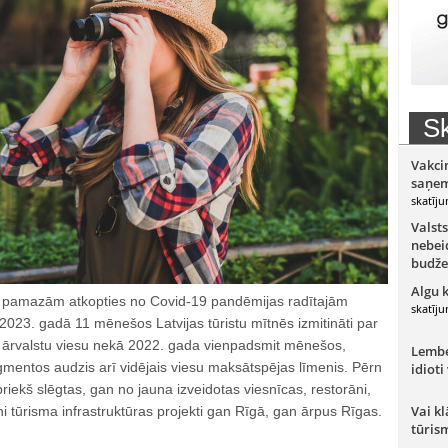
Sk
Vakci
saņem
skatīju
Valsts
nebeid
budže
Algu 
k pamazām atkopties no Covid-19 pandēmijas radītajām
skatīju
023. gadā 11 mēnešos Latvijas tūristu mītnēs izmitināti par
n ārvalstu viesu nekā 2022. gada vienpadsmit mēnešos,
Lember
gmentos audzis arī vidējais viesu maksātspējas līmenis. Pērn
idioti
priekš slēgtas, gan no jauna izveidotas viesnīcas, restorāni,
Vai kl
auni tūrisma infrastruktūras projekti gan Rīgā, gan ārpus Rīgas.
tūris