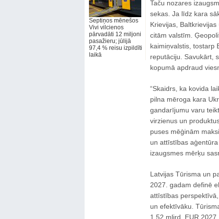
Taču nozares izaugsm
sekas. Ja līdz kara sā
Septiņos mēnešos
Krievijas, Baltkrievij
Vivi vilcienos
pārvadāti 12 miljoni
citām valstīm. Ģeopolit
pasažieru; jūlijā
kaimiņvalstis, tostarp 
97,4 % reisu izpildīti
laikā
reputāciju. Savukārt, 
kopumā apdraud viesm
“Skaidrs, ka kovida la
pilna mēroga kara Ukra
gandarījumu varu teikt
virzienus un produktus
puses mēģinām maksimā
un attīstības aģentūr
izaugsmes mērķu sasni
Latvijas Tūrisma un p
2027. gadam definē e
attīstības perspektīvā,
un efektīvāku. Tūrisma
1,52 mljrd. EUR 2027. 