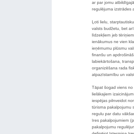
ar par jomu atbildīga
regulējuma izstrādes 
Ļoti lielu, starptauti
valsts budžetu, bet ar
līdzekļiem jeb tēriņi
ienākumus ne vien klas
ieņēmumu plūsmu valstī
finanšu un apdrošināš
labiekārtošana, trans
organizēšana rada fisk
atpazīstamību un valst
Tāpat šogad viens no l
lielākajiem izaicināju
iespējas pilnveidot n
tūrisma pakalpojumu s
regulu par datu vākša
īres pakalpojumiem (p
pakalpojumu regulējuma
definējot īstermiņa īr