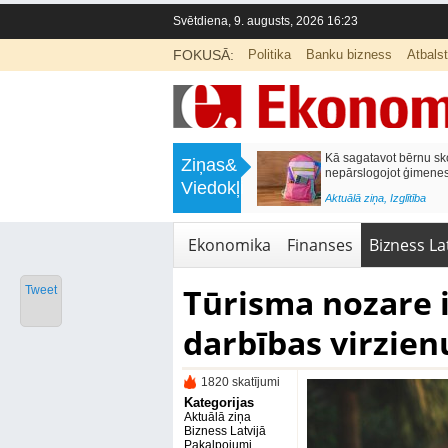
Svētdiena, 9. augusts, 2026 16:23
FOKUSĀ:
Politika
Banku bizness
Atbals
>
Labklājības ministrija rosina reformēt
Kā sagatavot bērnu sko
Ziņas&
un būtiski uzlabot vecāku pabalstu
nepārslogojot ģimene
Viedokļi
<
Aktuālā ziņa
,
Ekonomika
Aktuālā ziņa
,
Izglītība
Ekonomika
Finanses
Bizness Lat
Tūrisma nozare i
Tweet
darbības virzien
1820 skatījumi
Kategorijas
Aktuālā ziņa
Bizness Latvijā
Pakalpojumi