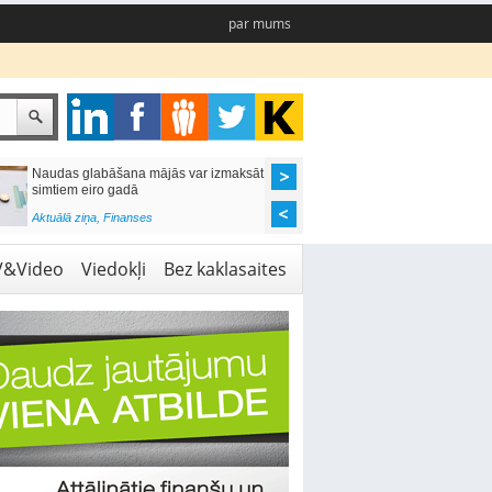
par mums
Naudas glabāšana mājās var izmaksāt
Katrs desmitais mājok
simtiem eiro gadā
pieteikums tiek noraid
kredītvēstures dēļ
Aktuālā ziņa
,
Finanses
Aktuālā ziņa
,
Finanses
V&Video
Viedokļi
Bez kaklasaites