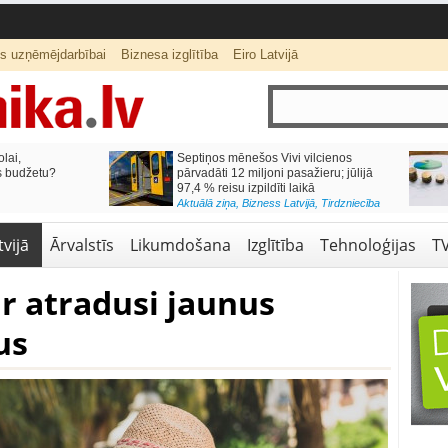
ts uzņēmējdarbībai
Biznesa izglītība
Eiro Latvijā
lai,
Septiņos mēnešos Vivi vilcienos
s budžetu?
pārvadāti 12 miljoni pasažieru; jūlijā
97,4 % reisu izpildīti laikā
Aktuālā ziņa
,
Bizness Latvijā
,
Tirdzniecība
vijā
Ārvalstīs
Likumdošana
Izglītība
Tehnoloģijas
T
r atradusi jaunus
us