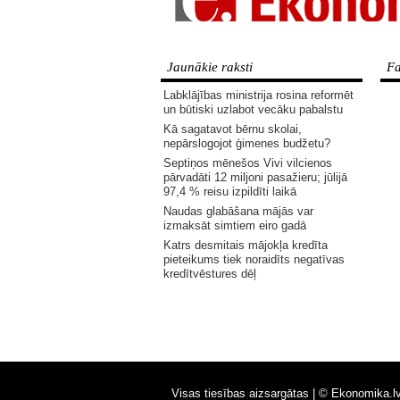
Jaunākie raksti
Fa
Labklājības ministrija rosina reformēt
un būtiski uzlabot vecāku pabalstu
Kā sagatavot bērnu skolai,
nepārslogojot ģimenes budžetu?
Septiņos mēnešos Vivi vilcienos
pārvadāti 12 miljoni pasažieru; jūlijā
97,4 % reisu izpildīti laikā
Naudas glabāšana mājās var
izmaksāt simtiem eiro gadā
Katrs desmitais mājokļa kredīta
pieteikums tiek noraidīts negatīvas
kredītvēstures dēļ
Visas tiesības aizsargātas |
© Ekonomika.l