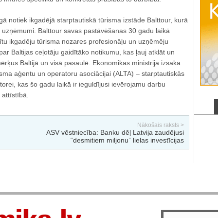
ā notiek ikgadējā starptautiskā tūrisma izstāde Balttour, kurā
a uzņēmumi. Balttour savas pastāvēšanas 30 gadu laikā
tzītu ikgadēju tūrisma nozares profesionāļu un uzņēmēju
 par Baltijas ceļotāju gaidītāko notikumu, kas ļauj atklāt un
rķus Baltijā un visā pasaulē. Ekonomikas ministrija izsaka
isma aģentu un operatoru asociācijai (ALTA) – starptautiskās
atorei, kas šo gadu laikā ir ieguldījusi ievērojamu darbu
attīstībā.
Nākošais raksts >
ASV vēstniecība: Banku dēļ Latvija zaudējusi
“desmitiem miljonu” lielas investīcijas