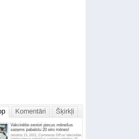
op
Komentāri
Šķirkļi
Vakcinētie seniori piecus mēnešus
saņems pabalstu 20 eiro mēnesī
oktobris 13, 2021,
Comments Off
on Vakcinētie
seniori piecus mēnešus saņems pabalstu 20