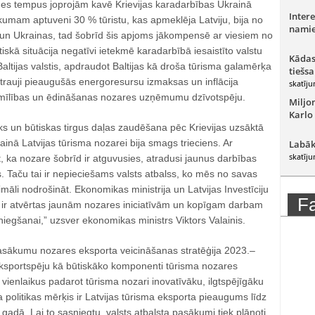
es tempus joprojām kavē Krievijas karadarbības Ukrainā
Intere
kumam aptuveni 30 % tūristu, kas apmeklēja Latviju, bija no
namie
as un Ukrainas, tad šobrīd šis apjoms jākompensē ar viesiem no
iskā situācija negatīvi ietekmē karadarbībā iesaistīto valstu
Kādas
Baltijas valstis, apdraudot Baltijas kā droša tūrisma galamērķa
tiešsa
strauji pieaugušās energoresursu izmaksas un inflācija
skatīju
īlības un ēdināšanas nozares uzņēmumu dzīvotspēju.
Miljo
Karlo
iks un būtiskas tirgus daļas zaudēšana pēc Krievijas uzsāktā
inā Latvijas tūrisma nozarei bija smags trieciens. Ar
Labāk
skatīju
, ka nozare šobrīd ir atguvusies, atradusi jaunus darbības
. Taču tai ir nepieciešams valsts atbalss, ko mēs no savas
li nodrošināt. Ekonomikas ministrija un Latvijas Investīciju
F
a ir atvērtas jaunām nozares iniciatīvām un kopīgam darbam
egšanai,” uzsver ekonomikas ministrs Viktors Valainis.
asākumu nozares eksporta veicināšanas stratēģija 2023.–
ksportspēju kā būtiskāko komponenti tūrisma nozares
 vienlaikus padarot tūrisma nozari inovatīvāku, ilgtspējīgāku
 politikas mērķis ir Latvijas tūrisma eksporta pieaugums līdz
gadā. Lai to sasniegtu, valsts atbalsta pasākumi tiek plānoti