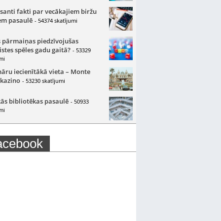
santi fakti par vecākajiem biržu
m pasaulē
- 54374 skatījumi
 pārmaiņas piedzīvojušas
istes spēles gadu gaitā?
- 53329
mi
nāru iecienītākā vieta – Monte
 kazino
- 53230 skatījumi
ās bibliotēkas pasaulē
- 50933
mi
acebook