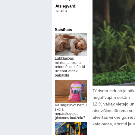
Atslēgvārdi
tūrisms
Saistītais
Labklājības
ministrija rosina
reformēt un būtiski
uzlabot vecāku
pabalstu
Tūrisma industrija sā
negatīvajām sekām – 2
12 % vairāk vietējo u
Kā sagatavot bērnu
skolai,
atsevišķos tūrisma se
nepārslogojot
atvērtas virkne gan ie
ģimenes budžetu?
kafejnīcas, attīstīti j