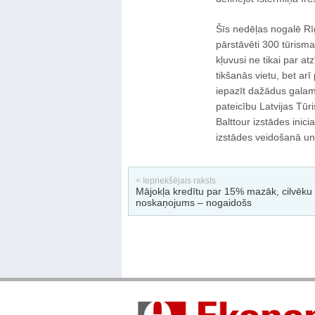
Šīs nedēļas nogalē Rīg
pārstāvēti 300 tūrism
kļuvusi ne tikai par a
tikšanās vietu, bet arī
iepazīt dažādus galamē
pateicību Latvijas Tūr
Balttour izstādes inici
izstādes veidošanā un 
< Iepriekšējais raksts
Mājokļa kredītu par 15% mazāk, cilvēku
noskaņojums – nogaidošs