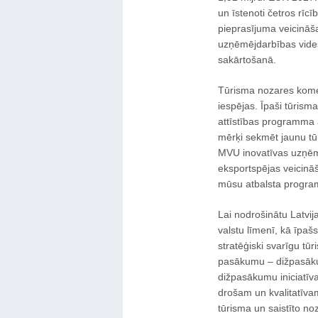
un īstenoti četros rīc
pieprasījuma veicināš
uzņēmējdarbības vide
sakārtošanā.
Tūrisma nozares kome
iespējas. Īpaši tūrism
attīstības programma 
mērķi sekmēt jaunu tū
MVU inovatīvas uzņēmē
eksportspējas veicināš
mūsu atbalsta progr
Lai nodrošinātu Latvija
valstu līmenī, kā īpašs
stratēģiski svarīgu tūr
pasākumu – dižpasākum
dižpasākumu iniciatīva
drošam un kvalitatīv
tūrisma un saistīto n