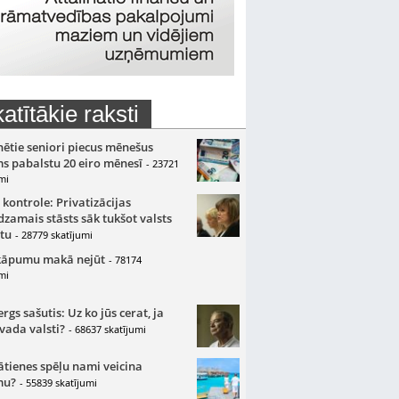
atītākie raksti
nētie seniori piecus mēnešus
s pabalstu 20 eiro mēnesī
- 23721
mi
 kontrole: Privatizācijas
zamais stāsts sāk tukšot valsts
tu
- 28779 skatījumi
kāpumu makā nejūt
- 78174
mi
gs sašutis: Uz ko jūs cerat, ja
 vada valsti?
- 68637 skatījumi
ātienes spēļu nami veicina
mu?
- 55839 skatījumi