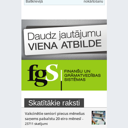
Baltkrievijā
nokārtošanu
Skatītākie raksti
Vakcinētie seniori piecus mēnešus
saņems pabalstu 20 eiro mēnesī
-
23711 skatījumi