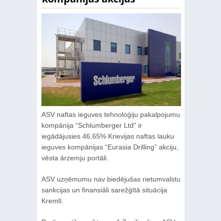
ASV naftas ieguves tehnoloģiju pakalpojumu
kompānija “Schlumberger Ltd” ir
iegādājusies 46,65% Krievijas naftas lauku
ieguves kompānijas “Eurasia Drilling” akciju,
vēsta ārzemju portāli.
ASV uzņēmumu nav biedējušas rietumvalstu
sankcijas un finansiāli sarežģītā situācija
Kremlī.