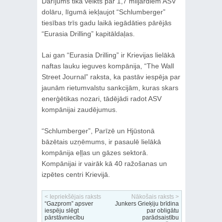
Darījums tika veikts par 1,7 miljardiem ASV
dolāru, līgumā iekļaujot “Schlumberger”
tiesības trīs gadu laikā iegādāties pārējās
“Eurasia Drilling” kapitāldaļas.
Lai gan “Eurasia Drilling” ir Krievijas lielākā
naftas lauku ieguves kompānija, “The Wall
Street Journal” raksta, ka pastāv iespēja par
jaunām rietumvalstu sankcijām, kuras skars
enerģētikas nozari, tādējādi radot ASV
kompānijai zaudējumus.
“Schlumberger”, Parīzē un Hjūstonā
bāzētais uzņēmums, ir pasaulē lielākā
kompānija eļļas un gāzes sektorā.
Kompānijai ir vairāk kā 40 ražošanas un
izpētes centri Krievijā.
< Iepriekšējais raksts
Nākošais raksts >
“Gazprom” apsver
Junkers Grieķiju brīdina
iespēju slēgt
par obligātu
pārstāvniecību
parādsaistību