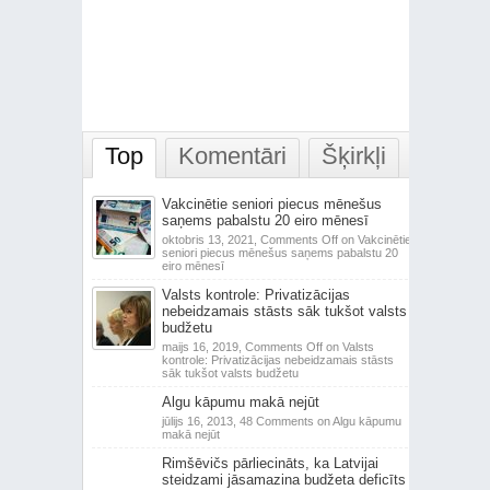
Top
Komentāri
Šķirkļi
Vakcinētie seniori piecus mēnešus
saņems pabalstu 20 eiro mēnesī
oktobris 13, 2021,
Comments Off
on Vakcinētie
seniori piecus mēnešus saņems pabalstu 20
eiro mēnesī
Valsts kontrole: Privatizācijas
nebeidzamais stāsts sāk tukšot valsts
budžetu
maijs 16, 2019,
Comments Off
on Valsts
kontrole: Privatizācijas nebeidzamais stāsts
sāk tukšot valsts budžetu
Algu kāpumu makā nejūt
jūlijs 16, 2013,
48 Comments
on Algu kāpumu
makā nejūt
Rimšēvičs pārliecināts, ka Latvijai
steidzami jāsamazina budžeta deficīts