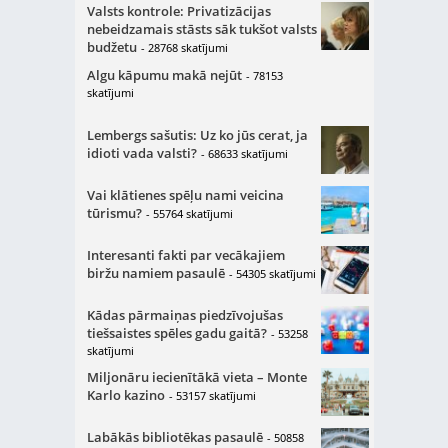
Valsts kontrole: Privatizācijas
nebeidzamais stāsts sāk tukšot valsts
budžetu
- 28768 skatījumi
Algu kāpumu makā nejūt
- 78153
skatījumi
Lembergs sašutis: Uz ko jūs cerat, ja
idioti vada valsti?
- 68633 skatījumi
Vai klātienes spēļu nami veicina
tūrismu?
- 55764 skatījumi
Interesanti fakti par vecākajiem
biržu namiem pasaulē
- 54305 skatījumi
Kādas pārmaiņas piedzīvojušas
tiešsaistes spēles gadu gaitā?
- 53258
skatījumi
Miljonāru iecienītākā vieta – Monte
Karlo kazino
- 53157 skatījumi
Labākās bibliotēkas pasaulē
- 50858