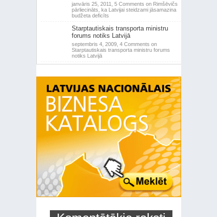
janvāris 25, 2011,
5 Comments
on Rimšēvičs
pārliecināts, ka Latvijai steidzami jāsamazina
budžeta deficīts
Starptautiskais transporta ministru
forums notiks Latvijā
septembris 4, 2009,
4 Comments
on
Starptautiskais transporta ministru forums
notiks Latvijā