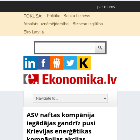
par mums
FOKUSĀ:
Politika
Banku bizness
Atbalsts uzņēmējdarbībai
Biznesa izglītība
Eiro Latvijā
ASV naftas kompānija
iegādājas gandrīz pusi
Krievijas enerģētikas
kompānijas akcijas