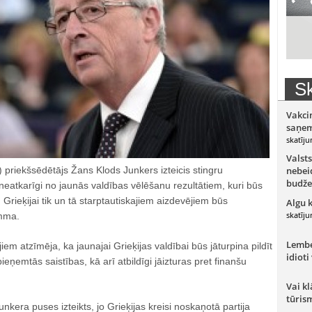
Sk
Vakci
saņem
skatīju
Valsts
 priekšsēdētājs Žans Klods Junkers izteicis stingru
nebeid
budže
 neatkarīgi no jaunās valdības vēlēšanu rezultātiem, kuri būs
 Grieķijai tik un tā starptautiskajiem aizdevējiem būs
Algu 
skatīju
mma.
Lember
em atzīmēja, ka jaunajai Grieķijas valdībai būs jāturpina pildīt
idioti
ieņemtās saistības, kā arī atbildīgi jāizturas pret finanšu
Vai kl
tūris
kera puses izteikts, jo Grieķijas kreisi noskaņotā partija