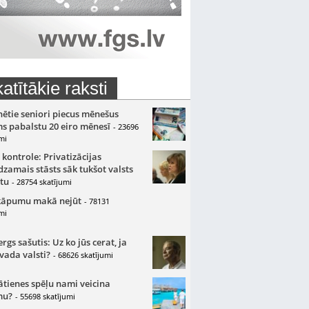
atītākie raksti
nētie seniori piecus mēnešus
s pabalstu 20 eiro mēnesī
- 23696
mi
 kontrole: Privatizācijas
zamais stāsts sāk tukšot valsts
tu
- 28754 skatījumi
kāpumu makā nejūt
- 78131
mi
gs sašutis: Uz ko jūs cerat, ja
 vada valsti?
- 68626 skatījumi
ātienes spēļu nami veicina
mu?
- 55698 skatījumi