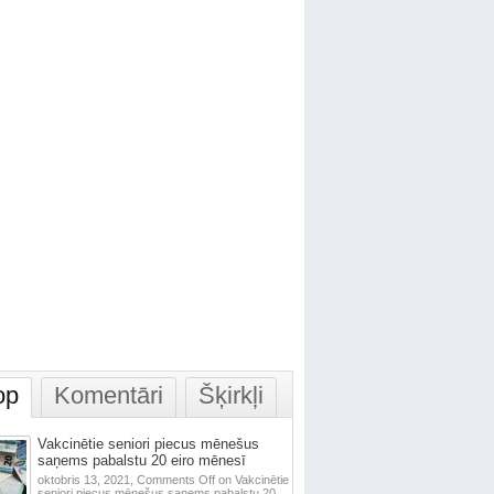
op
Komentāri
Šķirkļi
Vakcinētie seniori piecus mēnešus
saņems pabalstu 20 eiro mēnesī
oktobris 13, 2021,
Comments Off
on Vakcinētie
seniori piecus mēnešus saņems pabalstu 20