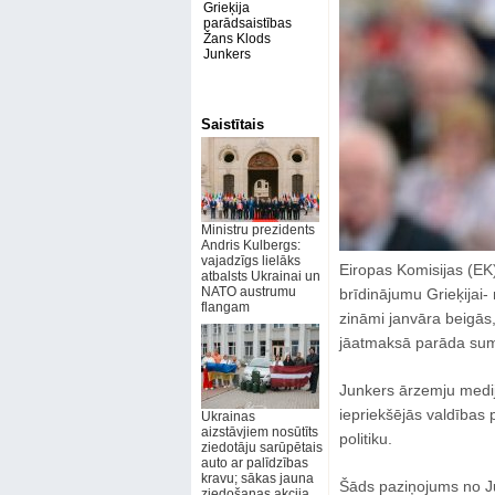
Grieķija
parādsaistības
Žans Klods
Junkers
Saistītais
Ministru prezidents
Andris Kulbergs:
vajadzīgs lielāks
Eiropas Komisijas (EK)
atbalsts Ukrainai un
NATO austrumu
brīdinājumu Grieķijai-
flangam
zināmi janvāra beigās,
jāatmaksā parāda su
Junkers ārzemju mediji
iepriekšējās valdības p
Ukrainas
aizstāvjiem nosūtīts
politiku.
ziedotāju sarūpētais
auto ar palīdzības
kravu; sākas jauna
Šāds paziņojums no Jun
ziedošanas akcija