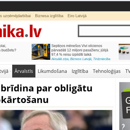
ts uzņēmējdarbībai
Biznesa izglītība
Eiro Latvijā
lai,
Septiņos mēnešos Vivi vilcienos
s budžetu?
pārvadāti 12 miljoni pasažieru; jūlijā
97,4 % reisu izpildīti laikā
Aktuālā ziņa
,
Bizness Latvijā
,
Tirdzniecība
vijā
Ārvalstīs
Likumdošana
Izglītība
Tehnoloģijas
T
 brīdina par obligātu
okārtošanu