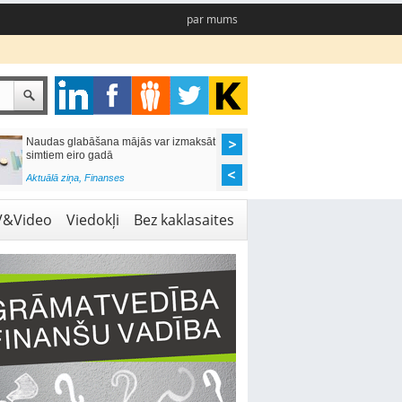
par mums
Naudas glabāšana mājās var izmaksāt
Katrs desmitais mājok
simtiem eiro gadā
pieteikums tiek noraid
kredītvēstures dēļ
Aktuālā ziņa
,
Finanses
Aktuālā ziņa
,
Finanses
V&Video
Viedokļi
Bez kaklasaites