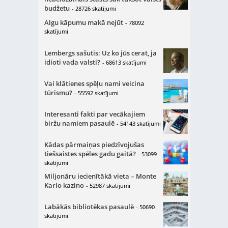
budžetu
- 28726 skatījumi
Algu kāpumu makā nejūt
- 78092
skatījumi
Lembergs sašutis: Uz ko jūs cerat, ja
idioti vada valsti?
- 68613 skatījumi
Vai klātienes spēļu nami veicina
tūrismu?
- 55592 skatījumi
Interesanti fakti par vecākajiem
biržu namiem pasaulē
- 54143 skatījumi
Kādas pārmaiņas piedzīvojušas
tiešsaistes spēles gadu gaitā?
- 53099
skatījumi
Miljonāru iecienītākā vieta – Monte
Karlo kazino
- 52987 skatījumi
Labākās bibliotēkas pasaulē
- 50690
skatījumi