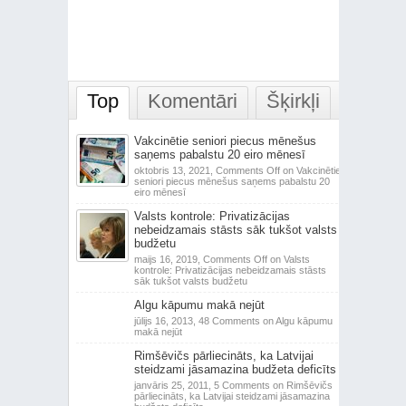
Top
Komentāri
Šķirkļi
Vakcinētie seniori piecus mēnešus
saņems pabalstu 20 eiro mēnesī
oktobris 13, 2021,
Comments Off
on Vakcinētie
seniori piecus mēnešus saņems pabalstu 20
eiro mēnesī
Valsts kontrole: Privatizācijas
nebeidzamais stāsts sāk tukšot valsts
budžetu
maijs 16, 2019,
Comments Off
on Valsts
kontrole: Privatizācijas nebeidzamais stāsts
sāk tukšot valsts budžetu
Algu kāpumu makā nejūt
jūlijs 16, 2013,
48 Comments
on Algu kāpumu
makā nejūt
Rimšēvičs pārliecināts, ka Latvijai
steidzami jāsamazina budžeta deficīts
janvāris 25, 2011,
5 Comments
on Rimšēvičs
pārliecināts, ka Latvijai steidzami jāsamazina