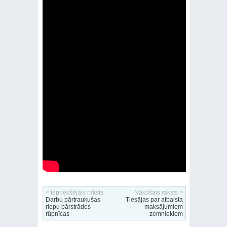
< Iepriekšējais raksts
Nākošais raksts >
Darbu pārtraukušas
Tiesājas par atbalsta
riepu pārstrādes
maksājumiem
rūpnīcas
zemniekiem