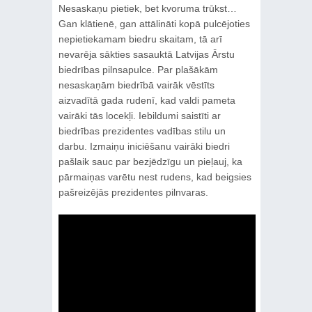
Nesaskaņu pietiek, bet kvoruma trūkst…
Gan klātienē, gan attālināti kopā pulcējoties
nepietiekamam biedru skaitam, tā arī
nevarēja sākties sasauktā Latvijas Ārstu
biedrības pilnsapulce. Par plašākām
nesaskaņām biedrībā vairāk vēstīts
aizvadītā gada rudenī, kad valdi pameta
vairāki tās locekļi. Iebildumi saistīti ar
biedrības prezidentes vadības stilu un
darbu. Izmaiņu iniciēšanu vairāki biedri
pašlaik sauc par bezjēdzīgu un pieļauj, ka
pārmaiņas varētu nest rudens, kad beigsies
pašreizējās prezidentes pilnvaras.