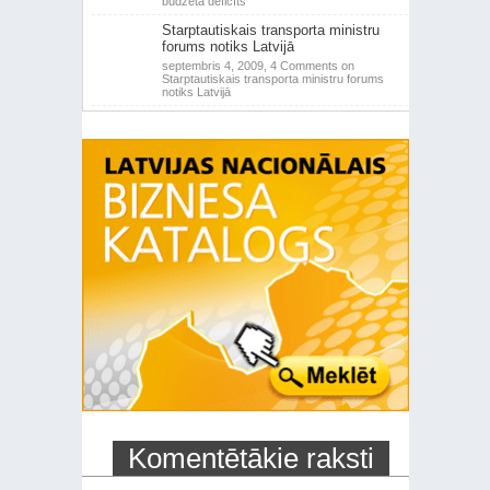
budžeta deficīts
Starptautiskais transporta ministru
forums notiks Latvijā
septembris 4, 2009,
4 Comments
on
Starptautiskais transporta ministru forums
notiks Latvijā
Komentētākie raksti