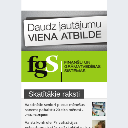
Skatītākie raksti
Vakcinētie seniori piecus mēnešus
saņems pabalstu 20 eiro mēnesī
-
23669 skatījumi
Valsts kontrole: Privatizācijas
nebeidzamais stāsts sāk tukšot valsts