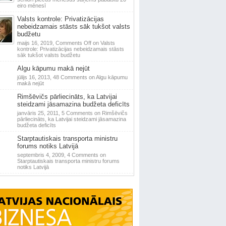
eiro mēnesī
Valsts kontrole: Privatizācijas
nebeidzamais stāsts sāk tukšot valsts
budžetu
maijs 16, 2019,
Comments Off
on Valsts
kontrole: Privatizācijas nebeidzamais stāsts
sāk tukšot valsts budžetu
Algu kāpumu makā nejūt
jūlijs 16, 2013,
48 Comments
on Algu kāpumu
makā nejūt
Rimšēvičs pārliecināts, ka Latvijai
steidzami jāsamazina budžeta deficīts
janvāris 25, 2011,
5 Comments
on Rimšēvičs
pārliecināts, ka Latvijai steidzami jāsamazina
budžeta deficīts
Starptautiskais transporta ministru
forums notiks Latvijā
septembris 4, 2009,
4 Comments
on
Starptautiskais transporta ministru forums
notiks Latvijā