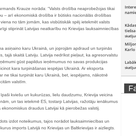
Intere
rmands Krauze norāda: “Valsts drošība neaprobežojas tikai
namie
ību – arī ekonomiskā drošība ir būtisks nacionālās drošības
 viena no tām jomām, kas visbūtiskāk spēj ietekmēt valsts
Kādas
arīgi stiprināt Latvijas neatkarību no Krievijas lauksaimniecības
tiešsa
skatīju
Miljo
ina asiņaino karu Ukrainā, un joprojām apdraud un turpinās
Karlo
, tajā skaitā Latviju. Latvija nedrīkst pieļaut, ka agresorvalstu
uzņēmumi gūst papildus ieņēmumus no savas produkcijas
Labāk
skatīju
eicinot kara turpināšanas iespējas Ukrainā. Ar eksporta
r ne tikai turpināt karu Ukrainā, bet, iespējams, nākotnē
 citām valstīm.
F
 īpaši kviešu un kukurūzas, lielu daudzumu, Krievija veicina
ām, un tas ietekmē ES, tostarp Latvijas, ražotāju ienākumus
a ekonomiskus draudus Latvijai kā pierobežas valstij.
dots izdot noteikumus, tajos norādot lauksaimniecības un
urus imports Latvijā no Krievijas un Baltkrievijas ir aizliegts.