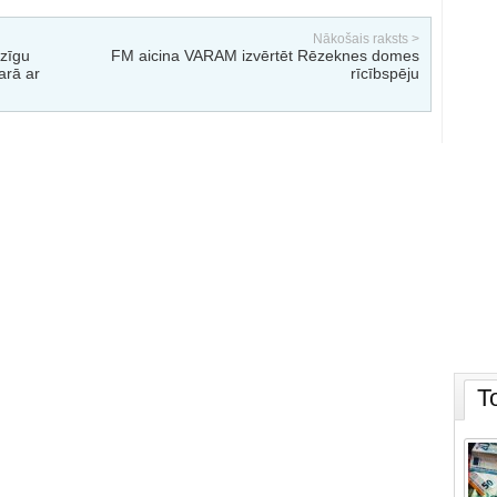
Nākošais raksts >
dzīgu
FM aicina VARAM izvērtēt Rēzeknes domes
arā ar
rīcībspēju
T