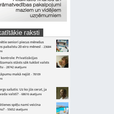
atītākie raksti
nētie seniori piecus mēnešus
s pabalstu 20 eiro mēnesī
- 23684
mi
 kontrole: Privatizācijas
zamais stāsts sāk tukšot valsts
tu
- 28742 skatījumi
kāpumu makā nejūt
- 78109
mi
gs sašutis: Uz ko jūs cerat, ja
 vada valsti?
- 68616 skatījumi
ātienes spēļu nami veicina
mu?
- 55652 skatījumi