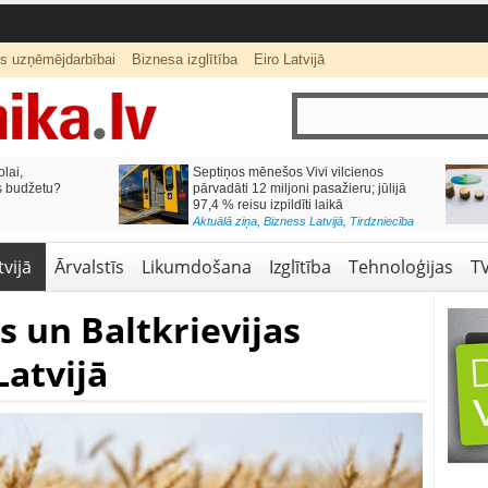
ts uzņēmējdarbībai
Biznesa izglītība
Eiro Latvijā
lai,
Septiņos mēnešos Vivi vilcienos
s budžetu?
pārvadāti 12 miljoni pasažieru; jūlijā
97,4 % reisu izpildīti laikā
Aktuālā ziņa
,
Bizness Latvijā
,
Tirdzniecība
vijā
Ārvalstīs
Likumdošana
Izglītība
Tehnoloģijas
T
as un Baltkrievijas
atvijā