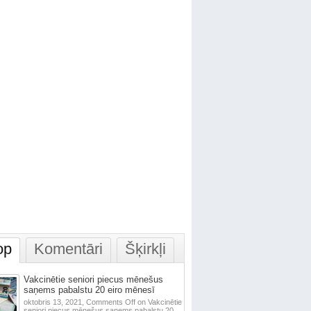
op
Komentāri
Šķirkļi
Vakcinētie seniori piecus mēnešus
saņems pabalstu 20 eiro mēnesī
oktobris 13, 2021,
Comments Off
on Vakcinētie
seniori piecus mēnešus saņems pabalstu 20