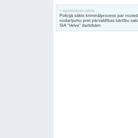
< Iepriekšējais raksts
Policijā sākts kriminālprocess par nozie
nodarījumu pret pārvaldības kārtību sak
SIA “Velve” darbībām