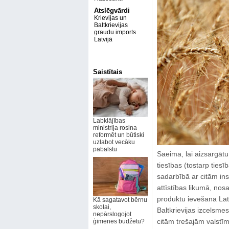
Atslēgvārdi
Krievijas un
Baltkrievijas
graudu imports
Latvijā
Saistītais
Labklājības
ministrija rosina
reformēt un būtiski
uzlabot vecāku
pabalstu
Saeima, lai aizsargātu
tiesības (tostarp ties
sadarbībā ar citām in
attīstības likumā, nos
produktu ievešana Latvi
Kā sagatavot bērnu
skolai,
Baltkrievijas izcelsme
nepārslogojot
citām trešajām valstīm
ģimenes budžetu?