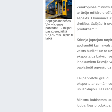
Zemkopības ministrs A
ar ārējo militāro droš
aspekts. Ekonomika ir
Septiņos mēnešos
drošību, tādējādi ir sv
Vivi vilcienos
pārvadāti 12 miljoni
produktiem.”
pasažieru; jūlijā
97,4 % reisu izpildīti
laikā
Krievija joprojām turp
apdraudēt kaimiņvalstis
valsts budžeti un to 
eksporta uz Latviju, v
ienākumiem Krievija va
paplašināt agresiju uz
Lai pārvietotu graudu,
eksportu ar zemām cen
un labklājību. Tas rad
Ministru kabinetam uz
lopbarības produktus, k