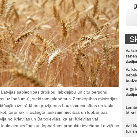
Sk
Vakci
saņem
skatīju
Valsts
nebeid
budže
Algu 
 Latvijas sabiedrības drošību, labklājību un citu personu
skatīju
ības uz īpašumu), steidzami pieņēmusi Zemkopības ministrijas
stitūcijām izstrādātos grozījumus Lauksaimniecības un lauku
Lember
akot: turpmāk ir aizliegta lauksaimniecības un lopbarības
idioti
jā no Krievijas un Baltkrievijas, kā arī Krievijas vai
Vai kl
s lauksaimniecības un lopbarības produktu ievešana Latvijā no
tūris
.