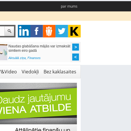
par mums
Naudas glabāšana mājās var izmaksāt
Katrs desmitais mājok
simtiem eiro gadā
pieteikums tiek noraid
kredītvēstures dēļ
Aktuālā ziņa
,
Finanses
Aktuālā ziņa
,
Finanses
V&Video
Viedokļi
Bez kaklasaites