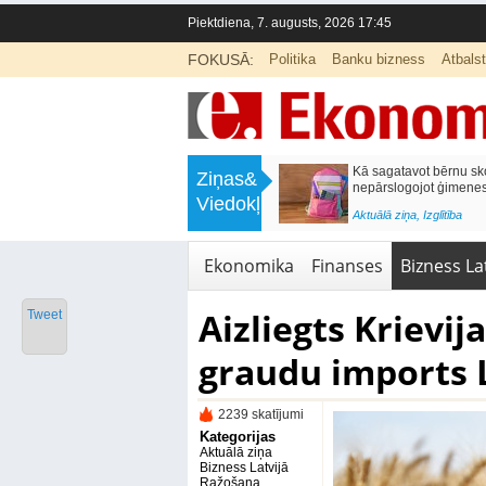
Piektdiena, 7. augusts, 2026 17:45
FOKUSĀ:
Politika
Banku bizness
Atbals
>
Labklājības ministrija rosina reformēt
Kā sagatavot bērnu sko
Ziņas&
un būtiski uzlabot vecāku pabalstu
nepārslogojot ģimene
Viedokļi
<
Aktuālā ziņa
,
Ekonomika
Aktuālā ziņa
,
Izglītība
Ekonomika
Finanses
Bizness Lat
Aizliegts Krievij
Tweet
graudu imports L
2239 skatījumi
Kategorijas
Aktuālā ziņa
Bizness Latvijā
Ražošana