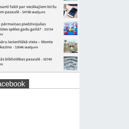
santi fakti par vecākajiem biržu
m pasaulē
- 54198 skatījumi
 pārmaiņas piedzīvojušas
istes spēles gadu gaitā?
- 53154
mi
nāru iecienītākā vieta – Monte
 kazino
- 53046 skatījumi
ās bibliotēkas pasaulē
- 50749
mi
acebook