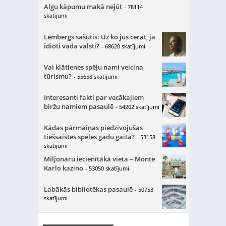
Algu kāpumu makā nejūt
- 78114
skatījumi
Lembergs sašutis: Uz ko jūs cerat, ja
idioti vada valsti?
- 68620 skatījumi
Vai klātienes spēļu nami veicina
tūrismu?
- 55658 skatījumi
Interesanti fakti par vecākajiem
biržu namiem pasaulē
- 54202 skatījumi
Kādas pārmaiņas piedzīvojušas
tiešsaistes spēles gadu gaitā?
- 53158
skatījumi
Miljonāru iecienītākā vieta – Monte
Karlo kazino
- 53050 skatījumi
Labākās bibliotēkas pasaulē
- 50753
skatījumi