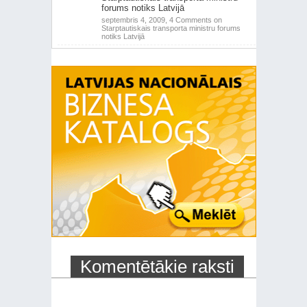
forums notiks Latvijā
septembris 4, 2009,
4 Comments
on
Starptautiskais transporta ministru forums
notiks Latvijā
Komentētākie raksti