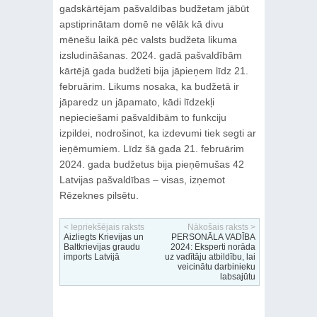
gadskārtējam pašvaldības budžetam jābūt
apstiprinātam domē ne vēlāk kā divu
mēnešu laikā pēc valsts budžeta likuma
izsludināšanas. 2024. gadā pašvaldībām
kārtējā gada budžeti bija jāpieņem līdz 21.
februārim. Likums nosaka, ka budžetā ir
jāparedz un jāpamato, kādi līdzekļi
nepieciešami pašvaldībām to funkciju
izpildei, nodrošinot, ka izdevumi tiek segti ar
ieņēmumiem. Līdz šā gada 21. februārim
2024. gada budžetus bija pieņēmušas 42
Latvijas pašvaldības – visas, izņemot
Rēzeknes pilsētu.
< Iepriekšējais raksts
Nākošais raksts >
Aizliegts Krievijas un
PERSONĀLA VADĪBA
Baltkrievijas graudu
2024: Eksperti norāda
imports Latvijā
uz vadītāju atbildību, lai
veicinātu darbinieku
labsajūtu