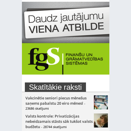
Skatītākie raksti
Vakcinētie seniori piecus mēnešus
saņems pabalstu 20 eiro mēnesī
-
23686 skatījumi
Valsts kontrole: Privatizācijas
nebeidzamais stāsts sāk tukšot valsts
budžetu
- 28744 skatījumi