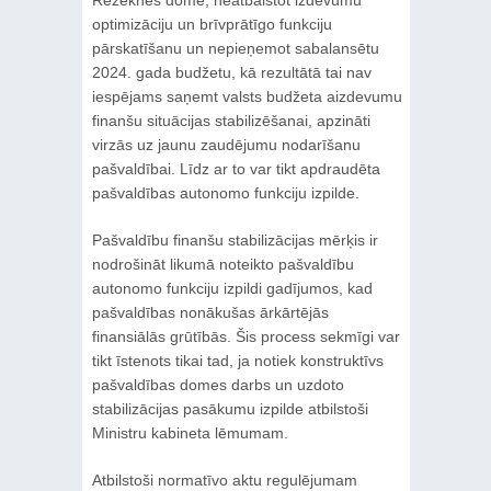
Rēzeknes dome, neatbalstot izdevumu
optimizāciju un brīvprātīgo funkciju
pārskatīšanu un nepieņemot sabalansētu
2024. gada budžetu, kā rezultātā tai nav
iespējams saņemt valsts budžeta aizdevumu
finanšu situācijas stabilizēšanai, apzināti
virzās uz jaunu zaudējumu nodarīšanu
pašvaldībai. Līdz ar to var tikt apdraudēta
pašvaldības autonomo funkciju izpilde.
Pašvaldību finanšu stabilizācijas mērķis ir
nodrošināt likumā noteikto pašvaldību
autonomo funkciju izpildi gadījumos, kad
pašvaldības nonākušas ārkārtējās
finansiālās grūtībās. Šis process sekmīgi var
tikt īstenots tikai tad, ja notiek konstruktīvs
pašvaldības domes darbs un uzdoto
stabilizācijas pasākumu izpilde atbilstoši
Ministru kabineta lēmumam.
Atbilstoši normatīvo aktu regulējumam