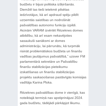
budžetu ir bijusi politiska izšķiršanās.
Diemžēl tas tieši ietekmē pilsētas
iedzīvotājus, kā arī apdraud spēju pildīt
uzņemtās saistības un nodrošināt
pašvaldības autonomo funkciju izpildi.
Aicinām VARAM izvērtēt Rēzeknes domes
atbildību, kā arī esam nekavējoties
sasaukuši sanāksmi ar domes
administrāciju, lai pārrunātu, kā turpmāk
risināt problemātiskos budžeta un finanšu
vadības jautājumus pašvaldībā,” uzsver FM
parlamentārā sekretāre un Pašvaldību
finanšu stabilizācijas pieteikumu
izskatīšanas un finanšu stabilizācijas
projektu saskaņošanas pastāvīgās komisijas
vadītāja Karina Ploka.
Rēzeknes pašvaldības dome ir vienīgā, kas
noteiktajā termiņā nav apstiprinājusi 2024.
gada budžetu, tādējādi pārkāpjot likumu.