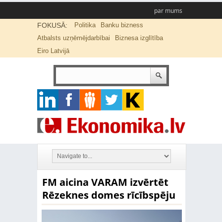
par mums
FOKUSĀ:
Politika
Banku bizness
Atbalsts uzņēmējdarbībai
Biznesa izglītība
Eiro Latvijā
FM aicina VARAM izvērtēt
Rēzeknes domes rīcībspēju