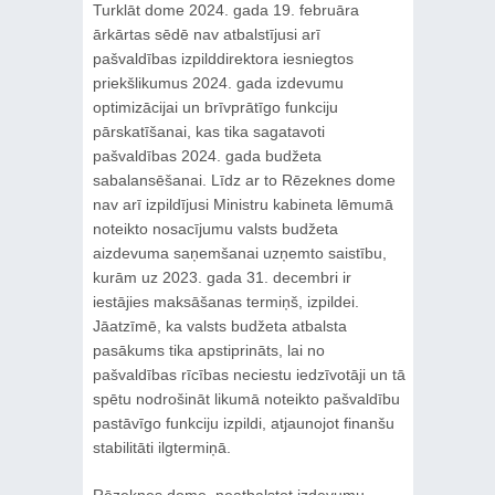
Turklāt dome 2024. gada 19. februāra
ārkārtas sēdē nav atbalstījusi arī
pašvaldības izpilddirektora iesniegtos
priekšlikumus 2024. gada izdevumu
optimizācijai un brīvprātīgo funkciju
pārskatīšanai, kas tika sagatavoti
pašvaldības 2024. gada budžeta
sabalansēšanai. Līdz ar to Rēzeknes dome
nav arī izpildījusi Ministru kabineta lēmumā
noteikto nosacījumu valsts budžeta
aizdevuma saņemšanai uzņemto saistību,
kurām uz 2023. gada 31. decembri ir
iestājies maksāšanas termiņš, izpildei.
Jāatzīmē, ka valsts budžeta atbalsta
pasākums tika apstiprināts, lai no
pašvaldības rīcības neciestu iedzīvotāji un tā
spētu nodrošināt likumā noteikto pašvaldību
pastāvīgo funkciju izpildi, atjaunojot finanšu
stabilitāti ilgtermiņā.