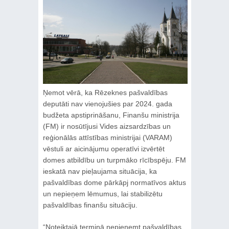
Ņemot vērā, ka Rēzeknes pašvaldības
deputāti nav vienojušies par 2024. gada
budžeta apstiprināšanu, Finanšu ministrija
(FM) ir nosūtījusi Vides aizsardzības un
reģionālās attīstības ministrijai (VARAM)
vēstuli ar aicinājumu operatīvi izvērtēt
domes atbildību un turpmāko rīcībspēju. FM
ieskatā nav pieļaujama situācija, ka
pašvaldības dome pārkāpj normatīvos aktus
un nepieņem lēmumus, lai stabilizētu
pašvaldības finanšu situāciju.
“Noteiktajā termiņā nepieņemt pašvaldības