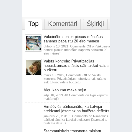
Top
Komentāri
Šķirkļi
Vakcinētie seniori piecus mēnešus
saņems pabalstu 20 eiro mēnesī
oktobris 13, 2021,
Comments Off
on Vakcinētie
seniori piecus mēnešus saņems pabalstu 20
eiro mēnesī
Valsts kontrole: Privatizācijas
nebeidzamais stāsts sāk tukšot valsts
budžetu
maijs 16, 2019,
Comments Off
on Valsts
kontrole: Privatizācijas nebeidzamais stāsts
sāk tukšot valsts budžetu
Algu kāpumu makā nejūt
jūlijs 16, 2013,
48 Comments
on Algu kāpumu
makā nejūt
Rimšēvičs pārliecināts, ka Latvijai
steidzami jāsamazina budžeta deficīts
janvāris 25, 2011,
5 Comments
on Rimšēvičs
pārliecināts, ka Latvijai steidzami jāsamazina
budžeta deficīts
Starptautiskais transporta ministru