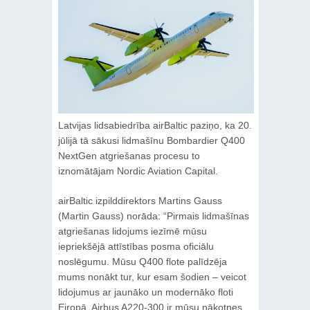
Latvijas lidsabiedrība airBaltic paziņo, ka 20.
jūlijā tā sākusi lidmašīnu Bombardier Q400
NextGen atgriešanas procesu to
iznomātājam Nordic Aviation Capital.
airBaltic izpilddirektors Martins Gauss
(Martin Gauss) norāda: “Pirmais lidmašīnas
atgriešanas lidojums iezīmē mūsu
iepriekšējā attīstības posma oficiālu
noslēgumu. Mūsu Q400 flote palīdzēja
mums nonākt tur, kur esam šodien – veicot
lidojumus ar jaunāko un modernāko floti
Eiropā. Airbus A220-300 ir mūsu nākotnes