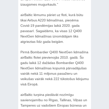
izaugsmes mugurkauls.”
airBaltic lēmumu pāriet uz floti, kurā būtu
tikai Airbus A220 lidmašīnas, pieņēma
Covid-19 pandēmijas laikā 2020. gada
pavasarī. Sagaidāms, ka visas 12 Q400
NextGen lidmašīnas iznomātājam tiks
atgrieztas līdz gada beigām.
Pirmā Bombardier Q400 NextGen lidmašīna
airBaltic flotei pievienojās 2010. gadā. Šo
gadu laikā 12 dažādas Bombardier Q400
NextGen lidmašīnas kopumā pārvadājušas
vairāk nekā 11 miljonus pasažieru un
veikušas vairāk nekā 222 tūkstošus lidojumu
visā Eiropā.
airBaltic turpina piedāvāt nozīmīgu
savienojamību no Rīgas, Tallinas, Viļņas un
Tamperes uz vadošiem Eiropas biznesa un