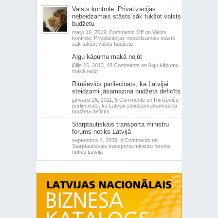
Valsts kontrole: Privatizācijas
nebeidzamais stāsts sāk tukšot valsts
budžetu
maijs 16, 2019,
Comments Off
on Valsts
kontrole: Privatizācijas nebeidzamais stāsts
sāk tukšot valsts budžetu
Algu kāpumu makā nejūt
jūlijs 16, 2013,
48 Comments
on Algu kāpumu
makā nejūt
Rimšēvičs pārliecināts, ka Latvijai
steidzami jāsamazina budžeta deficīts
janvāris 25, 2011,
5 Comments
on Rimšēvičs
pārliecināts, ka Latvijai steidzami jāsamazina
budžeta deficīts
Starptautiskais transporta ministru
forums notiks Latvijā
septembris 4, 2009,
4 Comments
on
Starptautiskais transporta ministru forums
notiks Latvijā