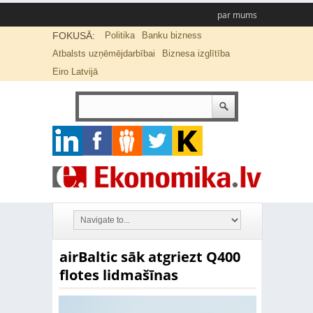
par mums
FOKUSĀ:
Politika
Banku bizness
Atbalsts uzņēmējdarbībai
Biznesa izglītība
Eiro Latvijā
airBaltic sāk atgriezt Q400
flotes lidmašīnas