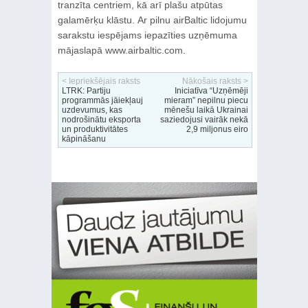
tranzīta centriem, kā arī plašu atpūtas
galamērķu klāstu. Ar pilnu airBaltic lidojumu
sarakstu iespējams iepazīties uzņēmuma
mājaslapā www.airbaltic.com.
< Iepriekšējais raksts
Nākošais raksts >
LTRK: Partiju
Iniciatīva “Uzņēmēji
programmās jāiekļauj
mieram” nepilnu piecu
uzdevumus, kas
mēnešu laikā Ukrainai
nodrošinātu eksporta
saziedojusi vairāk nekā
un produktivitātes
2,9 miljonus eiro
kāpināšanu