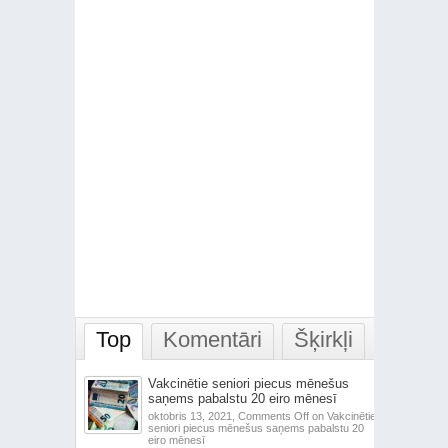
Top
Komentāri
Šķirkļi
Vakcinētie seniori piecus mēnešus
saņems pabalstu 20 eiro mēnesī
oktobris 13, 2021,
Comments Off
on Vakcinētie
seniori piecus mēnešus saņems pabalstu 20
eiro mēnesī