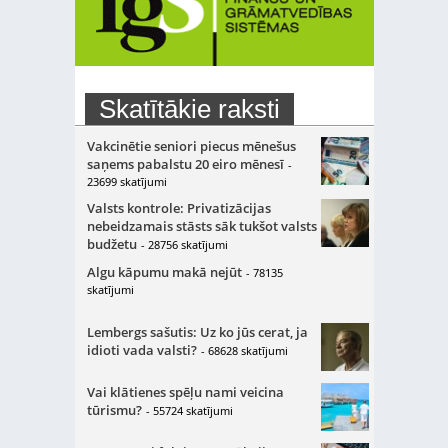
Skatītākie raksti
Vakcinētie seniori piecus mēnešus
saņems pabalstu 20 eiro mēnesī
-
23699 skatījumi
Valsts kontrole: Privatizācijas
nebeidzamais stāsts sāk tukšot valsts
budžetu
- 28756 skatījumi
Algu kāpumu makā nejūt
- 78135
skatījumi
Lembergs sašutis: Uz ko jūs cerat, ja
idioti vada valsti?
- 68628 skatījumi
Vai klātienes spēļu nami veicina
tūrismu?
- 55724 skatījumi